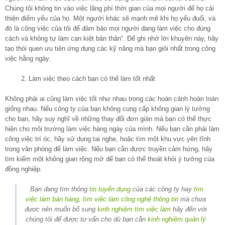
Chúng tôi không tin vào việc lãng phí thời gian của mọi người để họ cải
thiện điểm yếu của họ. Một người khác sẽ mạnh mẽ khi họ yếu đuối, và
đó là công việc của tôi để đảm bảo mọi người đang làm việc cho đúng
cách và không tự làm cạn kiệt bản thân“. Để ghi nhớ lời khuyên này, hãy
tạo thói quen ưu tiên ứng dụng các kỹ năng mà bạn giỏi nhất trong công
việc hằng ngày.
2. Làm việc theo cách bạn có thể làm tốt nhất
Không phải ai cũng làm việc tốt như nhau trong các hoàn cảnh hoàn toàn
giống nhau. Nếu công ty của bạn không cung cấp không gian lý tưởng
cho bạn, hãy suy nghĩ về những thay đổi đơn giản mà bạn có thể thực
hiện cho môi trường làm việc hàng ngày của mình. Nếu bạn cần phải làm
công việc trí óc, hãy sử dụng tai nghe, hoặc tìm một khu vực yên tĩnh
trong văn phòng để làm việc. Nếu bạn cần được truyền cảm hứng, hãy
tìm kiếm một không gian rộng mở để bạn có thể thoát khỏi ý tưởng của
đồng nghiệp.
Bạn đang tìm thông
tin tuyển dụng
của các công ty hay
tìm
việc làm bán hàng
,
tìm việc làm công nghệ thông tin
mà chưa
được nên muốn bổ sung
kinh nghiệm tìm việc làm
hãy đến với
chúng tôi để được tư vấn cho dù bạn cần
kinh nghiệm quản lý