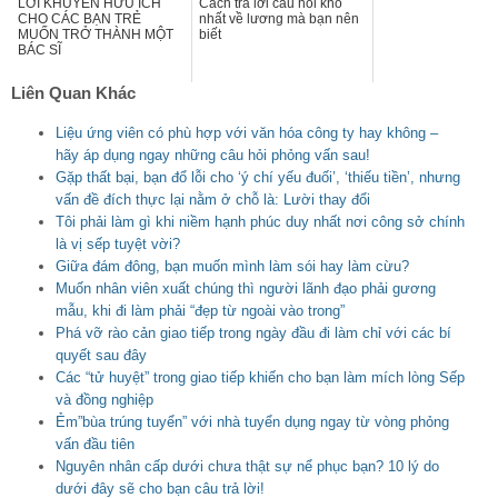
LỜI KHUYÊN HỮU ÍCH
Cách trả lời câu hỏi khó
CHO CÁC BẠN TRẺ
nhất về lương mà bạn nên
MUỐN TRỞ THÀNH MỘT
biết
BÁC SĨ
Liên Quan Khác
Liệu ứng viên có phù hợp với văn hóa công ty hay không –
hãy áp dụng ngay những câu hỏi phỏng vấn sau!
Gặp thất bại, bạn đổ lỗi cho ‘ý chí yếu đuối’, ‘thiếu tiền’, nhưng
vấn đề đích thực lại nằm ở chỗ là: Lười thay đổi
Tôi phải làm gì khi niềm hạnh phúc duy nhất nơi công sở chính
là vị sếp tuyệt vời?
Giữa đám đông, bạn muốn mình làm sói hay làm cừu?
Muốn nhân viên xuất chúng thì người lãnh đạo phải gương
mẫu, khi đi làm phải “đẹp từ ngoài vào trong”
Phá vỡ rào cản giao tiếp trong ngày đầu đi làm chỉ với các bí
quyết sau đây
Các “tử huyệt” trong giao tiếp khiến cho bạn làm mích lòng Sếp
và đồng nghiệp
Ẻm”bùa trúng tuyển” với nhà tuyển dụng ngay từ vòng phỏng
vấn đầu tiên
Nguyên nhân cấp dưới chưa thật sự nể phục bạn? 10 lý do
dưới đây sẽ cho bạn câu trả lời!