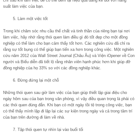
chí sau khi làm việc để có thể đem lại hiệu quả đáng kể đối với năng
suất làm việc của bạn.
5. Làm một việc tốt
Trong khi chăm sóc nhu cầu thể chất và tinh thần của riêng bạn tại nơi
làm việc, hãy nhớ rằng thói quen làm điều gì đó tốt đẹp cho một đồng
nghiệp có thể làm cho bạn cảm thấy tốt hơn. Các nghiên cứu đã chỉ ra
rằng sự tốt bụng có thể giúp bạn tiến xa hơn trong công việc. Một nghiên
cứu năm 2012 của Wall Street Journal (Châu Âu) và Viện iOpener về Con
người và Biểu diễn đã tiết lộ rằng nhân viên hạnh phúc hơn khi giúp đỡ
đồng nghiệp của họ 33% so với các đồng nghiệp khác.
6. Đừng đứng lại một chỗ
Những thói quen sau giờ làm việc của bạn giúp thiết lập giai điệu cho
ngày hôm sau của bạn trong văn phòng, vì vậy điều quan trọng là phải có
các thói quen đúng đắn. Khi bạn có một ngày tồi tệ trong công việc, bạn
có thể thấy mình lặp đi lặp lại các sự kiện trong ngày và cả trong tâm trí
của bạn trên đường đi làm về nhà.
7. Tập thói quen tự nhìn lại vào buổi tối