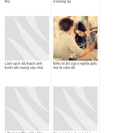
thọ
ở tương lai
Làm sạch đá thạch anh
Điều bí ẩn của ý nghĩa giấc
trước khi mang vào nhà
mơ bị cám dỗ