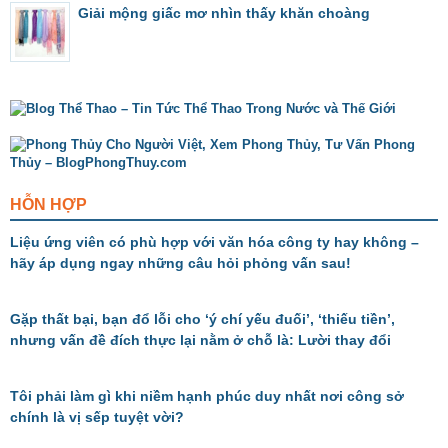
Giải mộng giấc mơ nhìn thấy khăn choàng
HỖN HỢP
Liệu ứng viên có phù hợp với văn hóa công ty hay không –
hãy áp dụng ngay những câu hỏi phỏng vấn sau!
Gặp thất bại, bạn đổ lỗi cho ‘ý chí yếu đuối’, ‘thiếu tiền’,
nhưng vấn đề đích thực lại nằm ở chỗ là: Lười thay đổi
Tôi phải làm gì khi niềm hạnh phúc duy nhất nơi công sở
chính là vị sếp tuyệt vời?