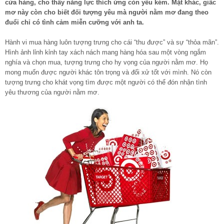
cửa hàng, cho thấy năng lực thích ứng còn yếu kém. Mặt khác, giấc
mơ này còn cho biết đối tượng yêu mà người nằm mơ đang theo
đuổi chỉ có tình cảm miễn cưỡng với anh ta.
Hành vi mua hàng luôn tượng trưng cho cái “thu được” và sự “thỏa mãn”.
Hình ảnh lỉnh kỉnh tay xách nách mang hàng hóa sau một vòng ngắm
nghía và chọn mua, tượng trưng cho hy vọng của người nằm mơ. Họ
mong muốn được người khác tôn trọng và đối xử tốt với mình. Nó còn
tượng trưng cho khát vọng tìm được một người có thể đón nhận tình
yêu thương của người nằm mơ.