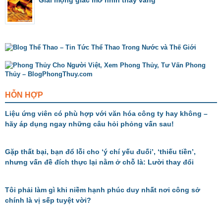
HỖN HỢP
Liệu ứng viên có phù hợp với văn hóa công ty hay không –
hãy áp dụng ngay những câu hỏi phỏng vấn sau!
Gặp thất bại, bạn đổ lỗi cho ‘ý chí yếu đuối’, ‘thiếu tiền’,
nhưng vấn đề đích thực lại nằm ở chỗ là: Lười thay đổi
Tôi phải làm gì khi niềm hạnh phúc duy nhất nơi công sở
chính là vị sếp tuyệt vời?