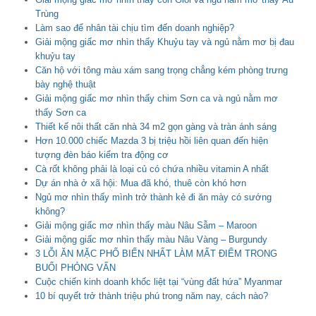
Trùng
Làm sao để nhân tài chịu tìm đến doanh nghiệp?
Giải mộng giấc mơ nhìn thấy Khuỷu tay và ngủ nằm mơ bị đau
khuỷu tay
Căn hộ với tông màu xám sang trọng chẳng kém phòng trưng
bày nghệ thuật
Giải mộng giấc mơ nhìn thấy chim Sơn ca và ngủ nằm mơ
thấy Sơn ca
Thiết kế nôi thất căn nhà 34 m2 gọn gàng và tràn ánh sáng
Hơn 10.000 chiếc Mazda 3 bị triệu hồi liên quan đến hiện
tượng đèn báo kiểm tra động cơ
Cà rốt không phải là loại củ có chứa nhiều vitamin A nhất
Dự án nhà ở xã hội: Mua đã khó, thuê còn khó hơn
Ngủ mơ nhìn thấy mình trở thành kẻ đi ăn mày có sướng
không?
Giải mộng giấc mơ nhìn thấy màu Nâu Sẫm – Maroon
Giải mộng giấc mơ nhìn thấy màu Nâu Vàng – Burgundy
3 LỖI ĂN MẶC PHỔ BIẾN NHẤT LÀM MẤT ĐIỂM TRONG
BUỔI PHỎNG VẤN
Cuộc chiến kinh doanh khốc liệt tại “vùng đất hứa” Myanmar
10 bí quyết trở thành triệu phú trong năm nay, cách nào?