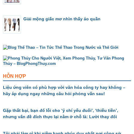
Giải mộng giấc mơ nhìn thấy áo quần
HỖN HỢP
Liệu ứng viên có phù hợp với văn hóa công ty hay không –
hãy áp dụng ngay những câu hỏi phỏng vấn sau!
Gặp thất bại, bạn đổ lỗi cho ‘ý chí yếu đuối’, ‘thiếu tiền’,
nhưng vấn đề đích thực lại nằm ở chỗ là: Lười thay đổi
Tôi phải làm gì khi niềm hạnh phúc duy nhất nơi công sở