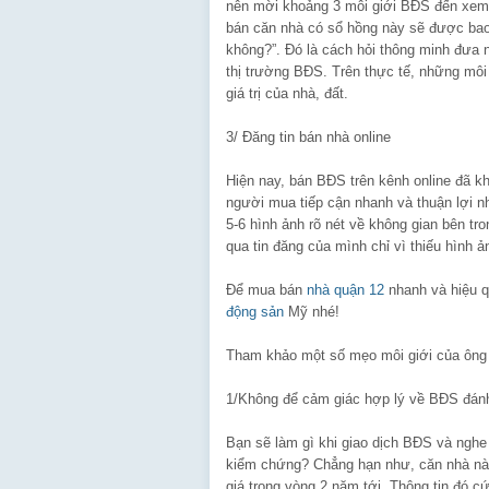
nên mời khoảng 3 môi giới BĐS đến xem v
bán căn nhà có sổ hồng này sẽ được bao 
không?”. Đó là cách hỏi thông minh đưa ng
thị trường BĐS. Trên thực tế, những môi
giá trị của nhà, đất.
3/ Đăng tin bán nhà online
Hiện nay, bán BĐS trên kênh online đã k
người mua tiếp cận nhanh và thuận lợi nh
5-6 hình ảnh rõ nét về không gian bên 
qua tin đăng của mình chỉ vì thiếu hình 
Để mua bán
nhà quận 12
nhanh và hiệu 
động sản
Mỹ nhé!
Tham khảo một số mẹo môi giới của ôn
1/Không để cảm giác hợp lý về BĐS đán
Bạn sẽ làm gì khi giao dịch BĐS và nghe
kiểm chứng? Chẳng hạn như, căn nhà này
giá trong vòng 2 năm tới. Thông tin đó cứ