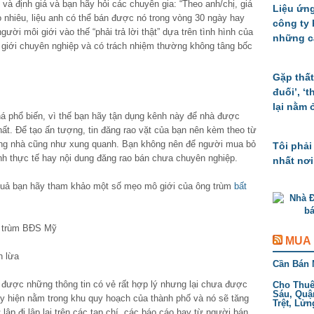
à định giá và bạn hãy hỏi các chuyên gia: “Theo anh/chị, giá
Liệu ứng
nhiêu, liệu anh có thể bán được nó trong vòng 30 ngày hay
công ty
ười môi giới vào thế “phải trả lời thật” dựa trên tình hình của
những c
 giới chuyên nghiệp và có trách nhiệm thường không tâng bốc
Gặp thất
đuối’, ‘
lại nằm 
há phổ biến, vì thế bạn hãy tận dụng kênh này để nhà được
ất. Để tạo ấn tượng, tin đăng rao vặt của bạn nên kèm theo từ
trong nhà cũng như xung quanh. Bạn không nên để người mua bỏ
Tôi phải
ảnh thực tế hay nội dung đăng rao bán chưa chuyên nghiệp.
nhất nơi
quả bạn hãy tham khảo một số mẹo mô giới của ông trùm
bất
g trùm BĐS Mỹ
MUA
h lừa
Cần Bán 
 được những thông tin có vẻ rất hợp lý nhưng lại chưa được
Cho Thuê 
Sáu, Quậ
 hiện nằm trong khu quy hoạch của thành phố và nó sẽ tăng
Trệt, Lửn
 lập đi lập lại trên các tạp chí, các báo cáo hay từ người bán.