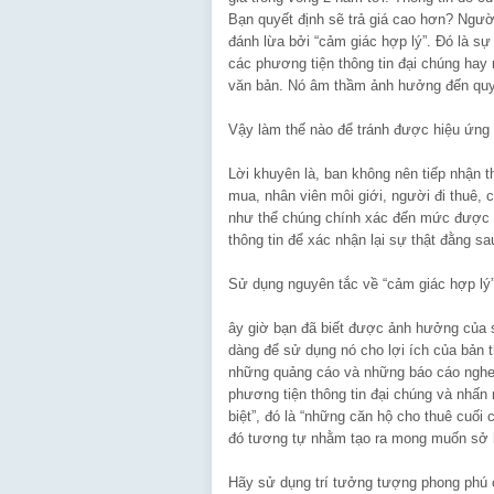
Bạn quyết định sẽ trả giá cao hơn? Ngườ
đánh lừa bởi “cảm giác hợp lý”. Đó là s
các phương tiện thông tin đại chúng hay
văn bản. Nó âm thầm ảnh hưởng đến quyế
Vậy làm thế nào để tránh được hiệu ứng 
Lời khuyên là, ban không nên tiếp nhận
mua, nhân viên môi giới, người đi thuê, 
như thể chúng chính xác đến mức được k
thông tin để xác nhận lại sự thật đằng s
Sử dụng nguyên tắc về “cảm giác hợp lý”
ây giờ bạn đã biết được ảnh hưởng của s
dàng để sử dụng nó cho lợi ích của bản t
những quảng cáo và những báo cáo nghe 
phương tiện thông tin đại chúng và nhấn m
biệt”, đó là “những căn hộ cho thuê cuối
đó tương tự nhằm tạo ra mong muốn sở
Hãy sử dụng trí tưởng tượng phong phú c