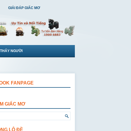
GIẢI ĐÁP GIẤC MƠ
 THẤY NGƯỜI
OOK FANPAGE
ẾM GIẤC MƠ
ỘNG LÔ ĐỀ