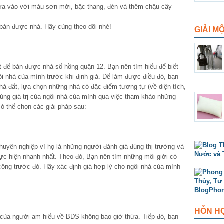
cửa vào với màu sơn mới, bậc thang, đèn và thêm chậu cây
 bán được nhà. Hãy cùng theo dõi nhé!
GIẢI M
ất để bán được nhà sổ hồng quận 12. Bạn nên tìm hiểu để biết
i nhà của mình trước khi định giá. Để làm được điều đó, bạn
nhà đất, lựa chọn những nhà có đặc điểm tương tự (về diện tích,
 đúng giá trị của ngôi nhà của mình qua việc tham khảo những
có thể chọn các giải pháp sau:
uyên nghiệp vì họ là những người đánh giá đúng thị trường và
ực hiện nhanh nhất. Theo đó, Bạn nên tìm những môi giới có
công trước đó. Hãy xác định giá hợp lý cho ngôi nhà của mình
HỖN H
 của người am hiểu về BĐS không bao giờ thừa. Tiếp đó, bạn