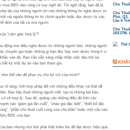
Cho Thuê
i mua BĐS nào cũng có suy nghĩ đó. Tôi nghĩ rằng, bạn đã bị
ự nhẹ dạ của những người tin vào những thông tin nghe được từ
Cho Thuê 
 một vài nguồn thông tin từ chính quyền hoặc đọc được từ các
Phủ, Q3, 
Lầu 6 Tr
t định của tất cả mọi người.
Cho Thuê 
16X37M. K
của “cảm giác hợp lý”?
 thụ động mọi điều nghe được từ những người bán, những người
các chuyên gia hoặc những gì bạn đọc hay xem được trong ti vi
hắc vào đá. Bạn cần sẵn sàng chấp nhận việc đào bới lại
KHÁ
au bất kỳ một dự án nào bạn tham gia.
 như thế nào để phục vụ cho lợi ích của mình?
ự rõ ràng, tính hợp pháp đối với những điều khác và thật dễ
hân. Bạn hãy thuê những người viết, tạo ra những bài báo,
có vẻ hợp lý. Sau đó, quảng cáo những điều đó trên các
ạnh vào “giảm giá lần cuối”, “chào giá đặc biệt”, “thiết kế đặc
 cùng”, “phần cho thuê cuối cùng của chủ thầu” hoặc một câu nào
 hữu BĐS của bạn.
ủa bạn nhưng mọi thứ phải thật khéo léo để đạt được hiệu quả.