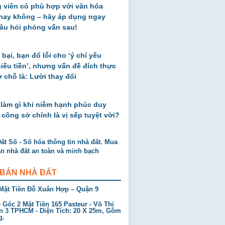
 viên có phù hợp với văn hóa
 hay không – hãy áp dụng ngay
âu hỏi phỏng vấn sau!
 bại, bạn đổ lỗi cho ‘ý chí yếu
thiếu tiền’, nhưng vấn đề đích thực
ở chỗ là: Lười thay đổi
 làm gì khi niềm hạnh phúc duy
 công sở chính là vị sếp tuyệt vời?
 BÁN NHÀ ĐẤT
Mặt Tiền Đỗ Xuân Hợp – Quận 9
Góc 2 Mặt Tiền 165 Pasteur - Võ Thị
n 3 TPHCM - Diện Tích: 20 X 25m, Gồm
g.