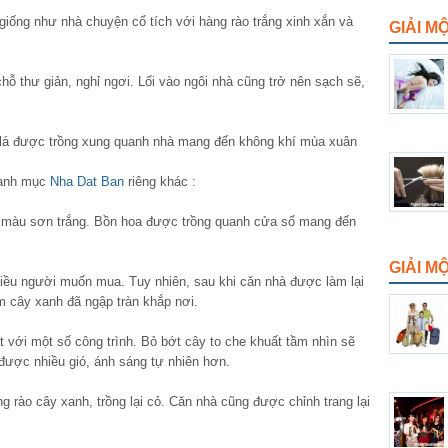
giống như nhà chuyện cổ tích với hàng rào trắng xinh xắn và
GIẢI M
ỗ thư giản, nghỉ ngơi. Lối vào ngôi nhà cũng trở nên sạch sẽ,
 lá được trồng xung quanh nhà mang đến không khí mùa xuân
danh mục
Nha Dat Ban
riêng khác :
i màu sơn trắng. Bồn hoa được trồng quanh cửa sổ mang đến
GIẢI 
iều người muốn mua. Tuy nhiên, sau khi căn nhà được làm lại
m cây xanh đã ngập tràn khắp nơi.
t với một số công trình. Bỏ bớt cây to che khuất tầm nhìn sẽ
được nhiều gió, ánh sáng tự nhiên hơn.
 rào cây xanh, trồng lại cỏ. Căn nhà cũng được chỉnh trang lại