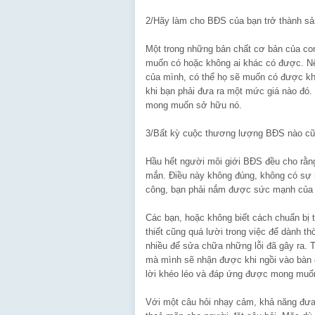
2/Hãy làm cho BĐS của bạn trở thành sả
Một trong những bản chất cơ bản của co
muốn có hoặc không ai khác có được. Nế
của mình, có thể họ sẽ muốn có được kh
khi bạn phải đưa ra một mức giá nào đó. 
mong muốn sở hữu nó.
3/Bất kỳ cuộc thương lượng BĐS nào cũ
Hầu hết người môi giới BĐS đều cho rằn
mắn. Điều này không đúng, không có sự m
công, bạn phải nắm được sức mạnh của v
Các bạn, hoặc không biết cách chuẩn bị 
thiết cũng quá lười trong việc để dành t
nhiều để sửa chữa những lỗi đã gây ra. 
mà mình sẽ nhận được khi ngồi vào bàn 
lời khéo léo và đáp ứng được mong muốn
Với một câu hỏi nhạy cảm, khả năng đưa 