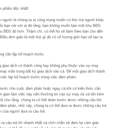
n phẩm độc nhất!
n người là chúng ta ai cũng mong muốn có thứ mà người khác
u bạn nói với ai đó rằng, bạn không muốn bán một khu BĐS
u BĐS đó hơn. Thậm chí, có thể họ sẽ bám theo bạn cho đến
Điều đơn giản là một thứ gì đó có số lượng giới hạn sẽ tạo ra
ng cần lập kế hoạch trước
g giao dịch có thành công hay không phụ thuộc vào sự may
ay mắn trong bất kỳ giao dịch nào cả. Để một giao dịch thành
iệc lập kế hoạch trước trong việc đàm phám.
trước cho cuộc đàm phán hoặc ngay cả khi có kiến thức cần
hời gian làm việc này nên thường tin vào sự may rủi và tốn kém
Tôi cho rằng, chúng ta có thể đoán trước được những câu hỏi
đàm phán, nhờ vậy, chúng ta có thể đưa ra được những câu trả
 của người đưa ra câu hỏi.
ra câu trả lời nhanh nhất và chín chắn sẽ đem lại cảm giác