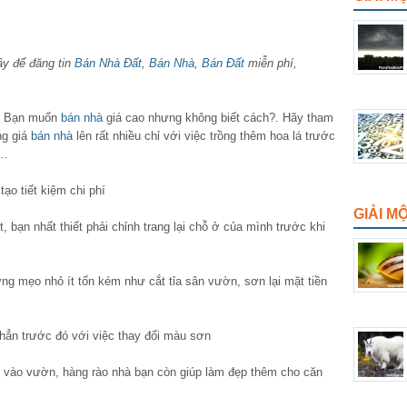
ây để đăng tin
Bán Nhà Đất
,
Bán Nhà
,
Bán Đất
miễn phí,
? Bạn muốn
bán nhà
giá cao nhưng không biết cách?. Hãy tham
ng giá
bán nhà
lên rất nhiều chỉ với việc trồng thêm hoa lá trước
n…
ạo tiết kiệm chi phí
GIẢI M
bạn nhất thiết phải chỉnh trang lại chỗ ở của mình trước khi
ng mẹo nhỏ ít tốn kém như cắt tỉa sân vườn, sơn lại mặt tiền
 hẳn trước đó với việc thay đổi màu sơn
i vào vườn, hàng rào nhà bạn còn giúp làm đẹp thêm cho căn