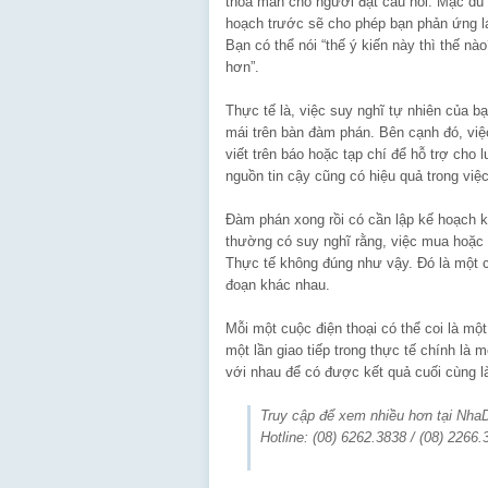
thoả mãn cho người đặt câu hỏi. Mặc dù b
hoạch trước sẽ cho phép bạn phản ứng lạ
Bạn có thể nói “thế ý kiến này thì thế nà
hơn”.
Thực tế là, việc suy nghĩ tự nhiên của b
mái trên bàn đàm phán. Bên cạnh đó, việ
viết trên báo hoặc tạp chí để hỗ trợ cho
nguồn tin cậy cũng có hiệu quả trong việ
Đàm phán xong rồi có cần lập kế hoạch 
thường có suy nghĩ rằng, việc mua hoặc 
Thực tế không đúng như vậy. Đó là một ch
đoạn khác nhau.
Mỗi một cuộc điện thoại có thể coi là mộ
một lần giao tiếp trong thực tế chính là 
với nhau để có được kết quả cuối cùng 
Truy cập để xem nhiều hơn tại Nh
Hotline: (08) 6262.3838 / (08) 2266.