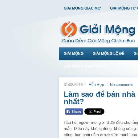
GIẢI MỘNG GIẤC MƠ
GIẢI MỘNG TỬ 
GIẢI MỘNG
GIẢI MỘNG LÔ ĐỀ
G
GIẢI MỘNG THẤY ĐỒ VẬT
31/08/2016
Hỗn Hợp
No comments
Làm sao để bán nhà
nhất?
Hầu hết người môi giới BĐS đều cho rằn
mắn. Điều này không đúng, không có sự m
công, bạn phải nắm được sức mạnh của v