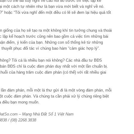
ạn có thể đã suy nghĩ về câu hỏi đó trước thì việc lập kế
i một cách tự nhiên như là bạn vừa mới biết và nghĩ về nó.
o?” hoặc “Tôi vừa nghĩ đến một điều có lẽ sẽ đem lại hiệu quả tốt
ạn giống của họ sẽ tạo ra một không khí tin tưởng chung và thoải
c lập kế hoạch trước cũng nên bao gồm cả việc tìm những bài
 luận điểm, ý kiến của bạn. Những con số thống kê từ những
c thuyết phục đối tác vì chúng bao hàm “cảm giác hợp lý”.
không? Tôi cá là nhiều bạn nói không? Các nhà đầu tư BĐS
bán BĐS chỉ là cuộc đàm phán duy nhất với một lần chuẩn bị.
uỗi của hàng trăm cuộc đàm phán (có thể) với rất nhiều giai
t lần đàm phán, mỗi một lá thư gửi đi là một vòng đàm phán, mỗi
một cuộc đàm phán. Và chúng ta cần phải xử lý chúng riêng biệt
là điều bạn mong muốn.
aDatSo.com – Mạng Nhà Đất Số 1 Việt Nam
3838 / (08) 2268.3838