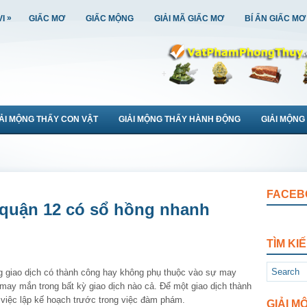
»
VI
GIẤC MƠ
GIẤC MỘNG
GIẢI MÃ GIẤC MƠ
BÍ ẨN GIẤC MƠ
IẢI MỘNG THẤY CON VẬT
GIẢI MỘNG THẤY HÀNH ĐỘNG
GIẢI MỘNG
FACEB
 quận 12 có sổ hồng nhanh
TÌM KI
g giao dịch có thành công hay không phụ thuộc vào sự may
ay mắn trong bất kỳ giao dịch nào cả. Để một giao dịch thành
iệc lập kế hoạch trước trong việc đàm phám.
GIẢI M