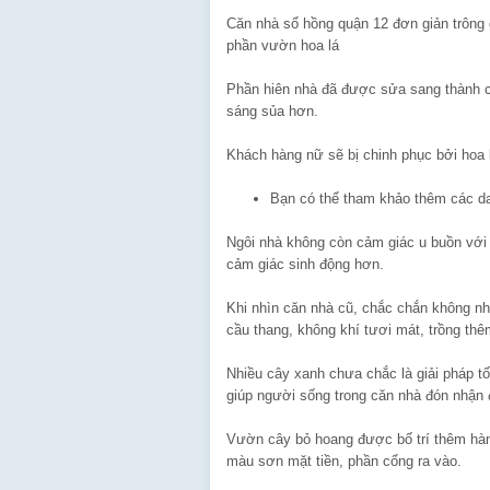
Căn nhà sổ hồng quận 12 đơn giản trông 
phần vườn hoa lá
Phần hiên nhà đã được sửa sang thành ch
sáng sủa hơn.
Khách hàng nữ sẽ bị chinh phục bởi hoa
Bạn có thể tham khảo thêm các 
Ngôi nhà không còn cảm giác u buồn vớ
cảm giác sinh động hơn.
Khi nhìn căn nhà cũ, chắc chắn không nh
cầu thang, không khí tươi mát, trồng thê
Nhiều cây xanh chưa chắc là giải pháp tố
giúp người sống trong căn nhà đón nhận 
Vườn cây bỏ hoang được bố trí thêm hàng
màu sơn mặt tiền, phần cổng ra vào.