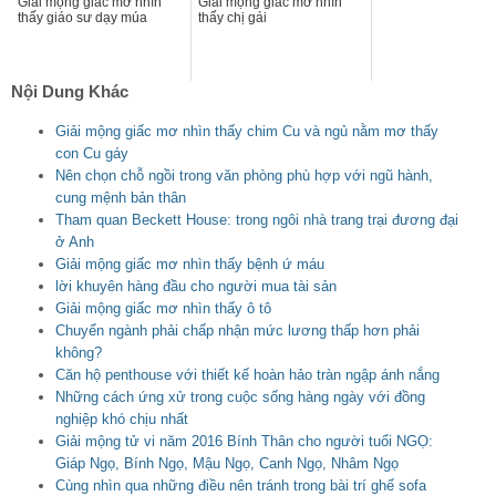
Giải mộng giấc mơ nhìn
Giải mộng giấc mơ nhìn
thấy giáo sư dạy múa
thấy chị gái
Nội Dung Khác
Giải mộng giấc mơ nhìn thấy chim Cu và ngủ nằm mơ thấy
con Cu gáy
Nên chọn chỗ ngồi trong văn phòng phù hợp với ngũ hành,
cung mệnh bản thân
Tham quan Beckett House: trong ngôi nhà trang trại đương đại
ở Anh
Giải mộng giấc mơ nhìn thấy bệnh ứ máu
lời khuyên hàng đầu cho người mua tài sản
Giải mộng giấc mơ nhìn thấy ô tô
Chuyển ngành phải chấp nhận mức lương thấp hơn phải
không?
Căn hộ penthouse với thiết kế hoàn hảo tràn ngập ánh nắng
Những cách ứng xử trong cuộc sống hàng ngày với đồng
nghiệp khó chịu nhất
Giải mộng tử vi năm 2016 Bính Thân cho người tuổi NGỌ:
Giáp Ngọ, Bính Ngọ, Mậu Ngọ, Canh Ngọ, Nhâm Ngọ
Cùng nhìn qua những điều nên tránh trong bài trí ghế sofa