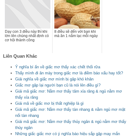
Dạy con 3 điều này thì khi
8 điều sẽ đến với bạn khi
lớn lên chúng nhất định có
mà ăn 1 nắm lạc mỗi ngày
cơ hội thành công
Liên Quan Khác
Ý nghĩa bí ẩn về giấc mơ thấy xác chết thối rữa
Thấy mình đi ăn mày trong giấc mơ là điềm báo xấu hay tốt?
Giải nghĩa về giấc mơ mình bị gặp khó khăn
Giấc mơ gặp lại người bạn cũ là nói lên điều gì?
Giải mã giấc mơ: Nằm mơ thấy tăm xỉa răng & ngủ nằm mơ
thấy xỉa răng
Giải mã về giấc mơ bị thất nghiệp là gì
Giải mã giấc mơ: Nằm mơ thấy tàn nhang & nằm ngủ mơ mặt
nổi tàn nhang
Giải mã giấc mơ: Nằm mơ thấy thủy ngân & ngủ nằm mơ thấy
thủy ngân
Những giấc giấc mơ có ý nghĩa báo hiệu sắp gặp may mắn