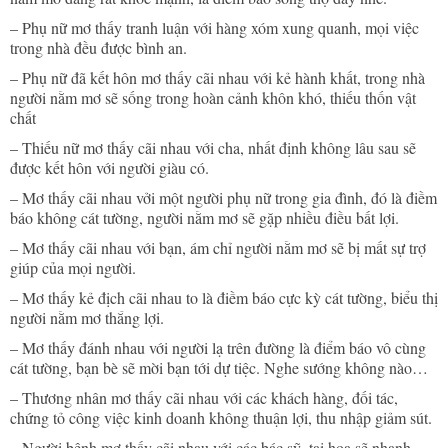
– Phụ nữ mơ thấy tranh luận với hàng xóm xung quanh, mọi việc
trong nhà đều được bình an.
– Phụ nữ đã kết hôn mơ thấy cãi nhau với kẻ hành khất, trong nhà
người nằm mơ sẽ sống trong hoàn cảnh khôn khó, thiếu thốn vật
chất
– Thiếu nữ mơ thấy cãi nhau với cha, nhất định không lâu sau sẽ
được kết hôn với người giàu có.
– Mơ thấy cãi nhau vởi một người phụ nữ trong gia đình, đó là điềm
báo không cát tường, người nằm mơ sẽ gặp nhiều điều bất lợi.
– Mơ thấy cãi nhau với bạn, ám chỉ người nằm mơ sẽ bị mất sự trợ
giúp của mọi người.
– Mơ thấy kẻ địch cãi nhau to là điềm báo cực kỳ cát tường, biểu thị
người nằm mơ thắng lợi.
– Mơ thấy đánh nhau với người lạ trên đường là điểm báo vô cùng
cát tường, bạn bè sẽ mời bạn tới dự tiệc. Nghe sướng không nào…
– Thương nhân mơ thấy cãi nhau với các khách hàng, đối tác,
chứng tỏ công việc kinh doanh không thuận lợi, thu nhập giảm sút.
– Người bệnh mơ thấy cãi nhau với các bác sỹ, tai họa sẽ nhanh