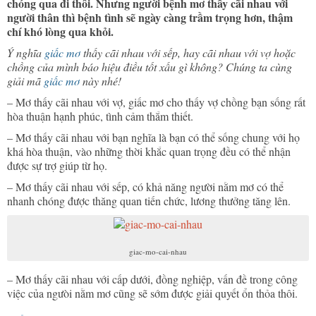
chóng qua đi thôi. Nhưng người bệnh mơ thấy cãi nhau với
người thân thì bệnh tình sẽ ngày càng trầm trọng hơn, thậm
chí khó lòng qua khỏi.
Ý nghĩa
giấc mơ
thấy cãi nhau với sếp, hay cãi nhau với vợ hoặc
chồng của mình báo hiệu điều tốt xấu gì không? Chúng ta cùng
giải mã
giấc mơ
này nhé!
– Mơ thấy cãi nhau với vợ, giấc mơ cho thấy vợ chồng bạn sống rất
hòa thuận hạnh phúc, tình cảm thắm thiết.
– Mơ thấy cãi nhau với bạn nghĩa là bạn có thể sống chung với họ
khá hòa thuận, vào những thời khắc quan trọng đều có thể nhận
được sự trợ giúp từ họ.
– Mơ thấy cãi nhau với sếp, có khả năng người nằm mơ có thể
nhanh chóng được thăng quan tiến chức, lương thưởng tăng lên.
giac-mo-cai-nhau
– Mơ thấy cãi nhau với cấp dưới, đồng nghiệp, vấn đề trong công
việc của ngưòi nằm mơ cũng sẽ sớm được giải quyết ổn thỏa thôi.