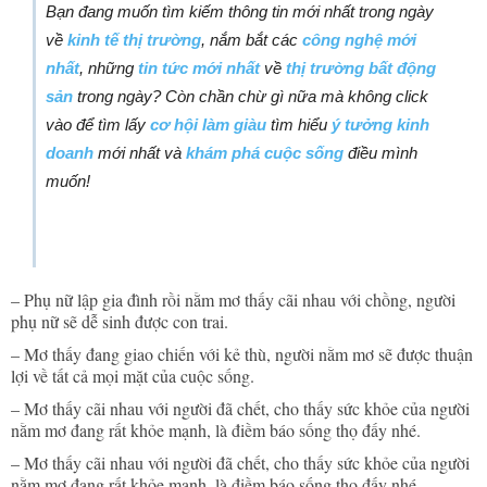
Bạn đang muốn tìm kiếm thông tin mới nhất trong ngày
về
kinh tế thị trường
, nắm bắt các
công nghệ mới
nhất
, những
tin tức mới nhất
về
thị trường bất động
sản
trong ngày? Còn chần chừ gì nữa mà không click
vào để tìm lấy
cơ hội làm giàu
tìm hiểu
ý tưởng kinh
doanh
mới nhất và
khám phá cuộc sống
điều mình
muốn!
– Phụ nữ lập gia đình rồi nằm mơ thấy cãi nhau với chồng, người
phụ nữ sẽ dễ sinh được con trai.
– Mơ thấy đang giao chiến với kẻ thù, người nằm mơ sẽ được thuận
lợi về tất cả mọi mặt của cuộc sống.
– Mơ thấy cãi nhau với người đã chết, cho thấy sức khỏe của người
nằm mơ đang rất khỏe mạnh, là điềm báo sống thọ đấy nhé.
– Mơ thấy cãi nhau với người đã chết, cho thấy sức khỏe của người
nằm mơ đang rất khỏe mạnh, là điềm báo sống thọ đấy nhé.