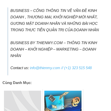
BUSINESS – CỔNG THÔNG TIN VỀ VẤN ĐỀ KINH
DOANH , THƯƠNG MẠI, KHỞI NGHIỆP MỚI NHẤT,
GƯƠNG MẶT DOANH NHÂN VÀ NHỮNG BÀI HỌC
TRONG THỰC TIỄN QUẢN TRỊ CỦA DOANH NHÂN
BUSINESS BY THIENMY.COM – THÔNG TIN KINH
DOANH – KHỞI NGHIỆP – MARKETING – DOANH
NHÂN
Contact us:
info@thienmy.com
// (+1) 323 515 548
Cùng Danh Mục: