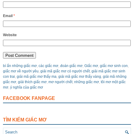
Email
*
Website
bí ẩn những giấc mơ
,
các giấc mơ
,
đoán giấc mơ
,
Giấc mơ
,
giấc mơ sinh con
,
giấc mơ về người yêu
,
giải mã giấc mơ có người chết
,
giải mã giấc mơ sinh
con trai
,
giải mã giấc mơ thấy ma
,
giải mã giấc mơ thấy vàng
,
giải mã những
giấc mơ
,
giải thích giấc mơ
,
mơ người chết
,
những giấc mơ
,
tôi mơ một giấc
mơ
,
ý nghĩa của giấc mơ
FACEBOOK FANPAGE
TÌM KIẾM GIẤC MƠ