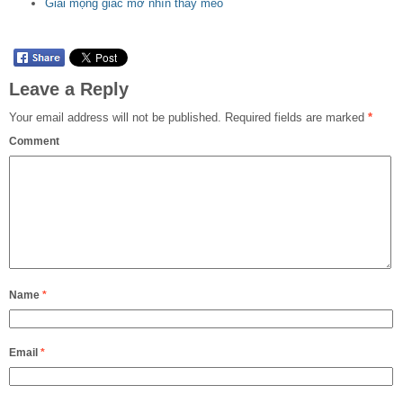
Giải mộng giấc mơ nhìn thấy mèo
Leave a Reply
Your email address will not be published.
Required fields are marked
*
Comment
Name
*
Email
*