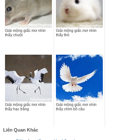
Giải mộng giấc mơ nhìn
Giải mộng giấc mơ nhìn
thấy chuột
thấy thỏ
Giải mộng giấc mơ nhìn
Giải mộng giấc mơ nhìn
thấy hạc trắng
thấy chim bồ câu
Liên Quan Khác