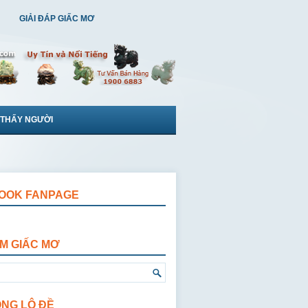
GIẢI ĐÁP GIẤC MƠ
 THẤY NGƯỜI
OOK FANPAGE
ẾM GIẤC MƠ
ỘNG LÔ ĐỀ