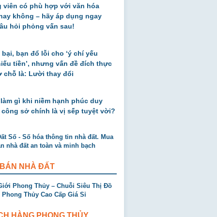
 viên có phù hợp với văn hóa
 hay không – hãy áp dụng ngay
âu hỏi phỏng vấn sau!
 bại, bạn đổ lỗi cho ‘ý chí yếu
thiếu tiền’, nhưng vấn đề đích thực
ở chỗ là: Lười thay đổi
 làm gì khi niềm hạnh phúc duy
 công sở chính là vị sếp tuyệt vời?
 BÁN NHÀ ĐẤT
CH HÀNG PHONG THỦY