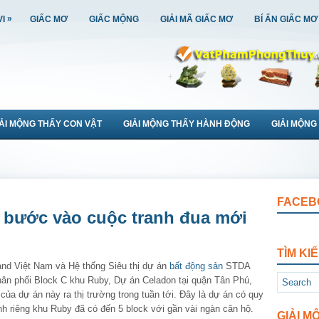
»
VI
GIẤC MƠ
GIẤC MỘNG
GIẢI MÃ GIẤC MƠ
BÍ ẨN GIẤC MƠ
IẢI MỘNG THẤY CON VẬT
GIẢI MỘNG THẤY HÀNH ĐỘNG
GIẢI MỘNG
FACEB
 bước vào cuộc tranh đua mới
TÌM KI
nd Việt Nam và Hệ thống Siêu thị dự án
bất động sản
STDA
ân phối Block C khu Ruby, Dự án Celadon tại quận Tân Phú,
ủa dự án này ra thị trường trong tuần tới. Đây là dự án có quy
nh riêng khu Ruby đã có đến 5 block với gần vài ngàn căn hộ.
GIẢI M