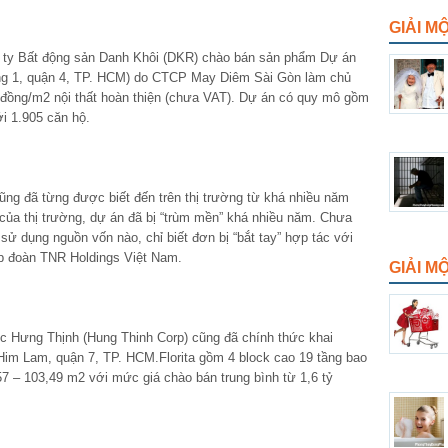
GIẢI M
g ty Bất động sản Danh Khôi (DKR) chào bán sản phẩm Dự án
g 1, quận 4, TP. HCM) do CTCP May Diêm Sài Gòn làm chủ
ệu đồng/m2 nội thất hoàn thiện (chưa VAT). Dự án có quy mô gồm
ới 1.905 căn hộ.
ũng đã từng được biết đến trên thị trường từ khá nhiều năm
của thị trường, dự án đã bị “trùm mền” khá nhiều năm. Chưa
 sử dụng nguồn vốn nào, chỉ biết đơn bị “bắt tay” hợp tác với
p đoàn TNR Holdings Việt Nam.
GIẢI 
c Hưng Thịnh (Hung Thinh Corp) cũng đã chính thức khai
 Him Lam, quận 7, TP. HCM.Florita gồm 4 block cao 19 tầng bao
57 – 103,49 m2 với mức giá chào bán trung bình từ 1,6 tỷ