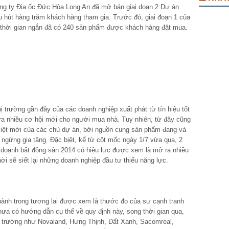
ông ty Địa ốc Đức Hòa Long An đã mở bán giai doạn 2 Dự án
 hút hàng trăm khách hàng tham gia. Trước đó, giai đoạn 1 của
ng thời gian ngắn đã có 240 sản phẩm được khách hàng đặt mua.
ị trường gần đây của các doanh nghiệp xuất phát từ tín hiệu tốt
 ra nhiều cơ hội mới cho người mua nhà. Tuy nhiên, từ đây cũng
 liệt mới của các chủ dự án, bởi nguồn cung sản phẩm đang và
 ngừng gia tăng. Đặc biệt, kể từ cột mốc ngày 1/7 vừa qua, 2
h doanh bất động sản 2014 có hiệu lực được xem là mở ra nhiều
ời sẽ siết lại những doanh nghiệp đầu tư thiếu năng lực.
thành trong tương lai được xem là thước đo của sự cạnh tranh
ưa có hướng dẫn cụ thể về quy định này, song thời gian qua,
thị trường như Novaland, Hưng Thịnh, Đất Xanh, Sacomreal,