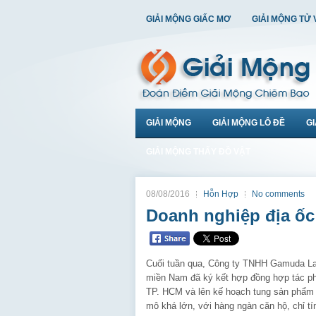
GIẢI MỘNG GIẤC MƠ
GIẢI MỘNG TỬ 
GIẢI MỘNG
GIẢI MỘNG LÔ ĐỀ
G
GIẢI MỘNG THẤY ĐỒ VẬT
08/08/2016
Hỗn Hợp
No comments
Doanh nghiệp địa ốc
Cuối tuần qua, Công ty TNHH Gamuda La
miền Nam đã ký kết hợp đồng hợp tác ph
TP. HCM và lên kế hoạch tung sản phẩm c
mô khá lớn, với hàng ngàn căn hộ, chỉ tí