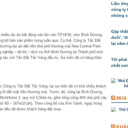
Liệu ứng
công ty
những c
Gặp thất
 nhiều dự án bất động sản lân cận TP.HCM, như Bình Dương,
đuối’, ‘
g bố bán sản phẩm trong tuần qua. Cụ thể, Công ty Tấc Đất
lại nằm 
ị trường dự án đất nền nhà phố thương mại New Central Park.
 nghiệp – đô thị – dịch vụ tỉnh Bình Dương tại Thành phố mới
 tác với Tấc Đất Tấc Vàng đầu tư. Sự kiện đã có hàng trăm
Tôi phải
nhất nơi
 Công ty Tấc Đất Tấc Vàng, tại sự kiện đã có khá nhiều khách
g lô đất mặt tiền thương mại. Trước đó, cũng tại Bình Dương,
RichHome 2, quy mô 5,5héc-ta, gồm tổng cộng 404 nhà phố xây
MUA
ích từ 60 – 167m2/căn). Theo công bố của Kim Oanh, ngay trong
án đều đã được khách hàng đặt mua.
KHÁ