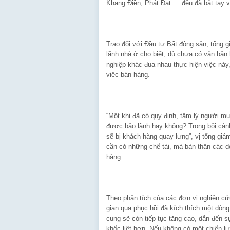
Khang Điền, Phát Đạt…. đều đã bắt tay v
Trao đổi với Đầu tư Bất động sản, tổng 
lãnh nhà ở cho biết, dù chưa có văn bản
nghiệp khác đua nhau thực hiện việc nà
việc bán hàng.
“Một khi đã có quy định, tâm lý người mu
được bảo lãnh hay không? Trong bối cảnh
sẽ bị khách hàng quay lưng”, vị tổng giá
cần có những chế tài, mà bản thân các d
hàng.
Theo phân tích của các đơn vị nghiên cứ
gian qua phục hồi đã kích thích một dòng 
cung sẽ còn tiếp tục tăng cao, dẫn đến 
khốc liệt hơn. Nếu không có một chiến lư