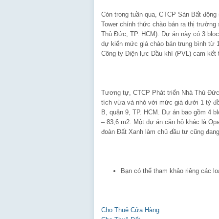
Còn trong tuần qua, CTCP Sàn Bất động s
Tower chính thức chào bán ra thị trườn
Thủ Đức, TP. HCM). Dự án này có 3 bloc
dự kiến mức giá chào bán trung bình từ 1
Công ty Điện lực Dầu khí (PVL) cam kết t
Tương tự, CTCP Phát triển Nhà Thủ Đứ
tích vừa và nhỏ với mức giá dưới 1 tỷ
B, quận 9, TP. HCM. Dự án bao gồm 4 blo
– 83,6 m2. Một dự án căn hộ khác là Opa
đoàn Đất Xanh làm chủ đầu tư cũng đang 
Bạn có thể tham khảo riêng các lo
Cho Thuê Cửa Hàng