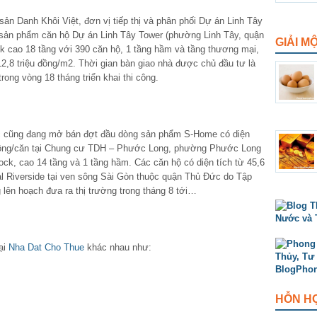
ản Danh Khôi Việt, đơn vị tiếp thị và phân phối Dự án Linh Tây
g sản phẩm căn hộ Dự án Linh Tây Tower (phường Linh Tây, quận
GIẢI M
k cao 18 tầng với 390 căn hộ, 1 tầng hầm và tầng thương mại,
2,8 triệu đồng/m2. Thời gian bàn giao nhà được chủ đầu tư là
rong vòng 18 tháng triển khai thi công.
c cũng đang mở bán đợt đầu dòng sản phẩm S-Home có diện
 đồng/căn tại Chung cư TDH – Phước Long, phường Phước Long
ck, cao 14 tầng và 1 tầng hầm. Các căn hộ có diện tích từ 45,6
l Riverside tại ven sông Sài Gòn thuộc quận Thủ Đức do Tập
lên hoạch đưa ra thị trường trong tháng 8 tới…
ại
Nha Dat Cho Thue
khác nhau như:
HỖN H