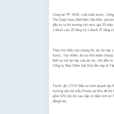
Cũng tại TP. HCM, cuối tuần trước, Côn
The Gold View (364 Bến Vân Đồn, phườn
đầu tư ra thị trường với mức giá 33 tri
1 block cao 33 tầng và 1 block 27 tầng v
Theo tìm hiểu của chúng tôi, dự án này c
trước. Tuy nhiên, do sự khó khăn chung 
biết sự trở lại này của dự án, chủ đầu tư
Công ty May Diêm Sài Gòn lần này là Tậ
Trước đó, CTCP Đầu tư kinh doanh địa ố
trương căn hộ mẫu Florita tại Khu đô thị
gồm 570 căn hộ cao cấp có diện tích từ 
đồng/căn.