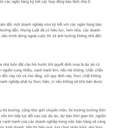
ới các ngân hàng ký kết các hợp đồng bảo lãnh nhà ở.
giám đốc một doanh nghiệp vừa ký kết với các ngân hàng bảo
 hướng dẫn, nhưng Luật đã có hiệu lực, hơn nữa, các doanh
y, nếu mình đứng ngoài cuộc thì sẽ ảnh hưởng không nhỏ đến
a nhà luôn đặt câu hỏi trước khi quyết định mua là dự án có
 nguồn cung nhiều, cạnh tranh lớn, nếu nói không, chắc chắn
m đốc này nói và cho rằng, với quy định này, thực chất không
oanh nghiệp phải tự thực hiện, vì nếu không sẽ khó bán được
u thị trường, cũng như giới chuyên môn, thị trường trường thời
vốn lớn tiếp tục đổi vào các dự án, dự báo thời gian tới, nguồn
sự cạnh tranh của các doanh nghiệp trong việc bán hàng sẽ càng
ợc kinh doanh, tiếp thị hiệu quả, lựa chọn phân khúc phù hợp