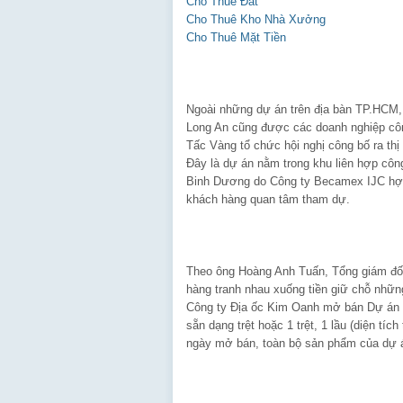
Cho Thuê Đất
Cho Thuê Kho Nhà Xưởng
Cho Thuê Mặt Tiền
Ngoài những dự án trên địa bàn TP.HCM,
Long An cũng được các doanh nghiệp côn
Tấc Vàng tổ chức hội nghị công bố ra th
Đây là dự án nằm trong khu liên hợp công
Binh Dương do Công ty Becamex IJC hợp
khách hàng quan tâm tham dự.
Theo ông Hoàng Anh Tuấn, Tổng giám đốc
hàng tranh nhau xuống tiền giữ chỗ nhữn
Công ty Địa ốc Kim Oanh mở bán Dự án 
sẵn dạng trệt hoặc 1 trệt, 1 lầu (diện t
ngày mở bán, toàn bộ sản phẩm của dự 