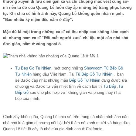
thường xuyên đi lưu diễn gần xa và chỉ chuộng mặc vest cùng sơ-
mi nên tủ đồ của Quang Lê luôn đầy ắp những bộ trang phục tương
tự. Khi chia sẻ hình ảnh này, Quang Lê không quên nhấn mạnh:
“Bao nhiêu kỷ niệm đều nằm ở đây”.
Mặc dù là một trong những ca sĩ có thu nhập cao không kém cạnh
ai, nhưng nam ca sĩ “Đôi mắt người xưa” chỉ tậu một căn nhà khá
đơn giản, nằm ở vùng ngoại ô.
Tu Bep Go Tu Nhien
, một trong những
Showroom Tủ Bếp Gỗ
Tự Nhiên
hàng đầu Việt Nam. Tại
Tủ Bếp Gỗ Tự Nhiên
, bạn
sẽ được cập nhật những mẫu
Bếp Gỗ Tự Nhiên
đang được ưa
chuongj và được tư vấn nhiệt tình về cách bài trí
Tủ Bếp
,
Tủ
Bếp Gỗ
sao cho phù hơp với không gian và phong thủy nhà
bếp của mình.
Cách đây không lâu, Quang Lê chia sẻ trên trang cá nhân hình ảnh căn
nhà nhỏ khá giản dị nhưng nổi bật bởi thảm cỏ xanh mướt và hàng dừa.
Quang Lê tiết lộ đây là nhà của gia đình anh ở California.