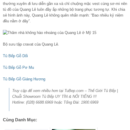
thường xuyên đi lưu diễn gần xa và chỉ chuộng mặc vest cùng sơ-mi nên
tủ đồ của Quang Lê luôn đầy ắp những bộ trang phục tương tự. Khi chia
sẻ hình ảnh này, Quang Lê không quên nhấn mạnh: “Bao nhiêu kỷ niệm
đều nằm ở đây”.
Bộ sưu tập cravat của Quang Lê.
Tủ Bếp Gỗ Dổi
Tủ Bếp Gỗ Pơ Mu
Tủ Bếp Gỗ Giáng Hương
Truy cập để xem nhiều hơn tại TuBep.com – Thế Giới Tủ Bếp |
Chuỗi Showroom Tủ Bếp UY TÍN & NỔI TIẾNG !!!
Hotline: (028) 6688.6969 hoặc Tổng Đài: 1900.6969
Cùng Danh Mục: