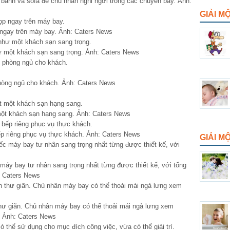
bành và sofa để chủ nhân nghỉ ngơi trong các chuyến bay. Ảnh:
GIẢI M
 ngay trên máy bay. Ảnh: Caters News
ư một khách sạn sang trọng. Ảnh: Caters News
hòng ngủ cho khách. Ảnh: Caters News
t một khách sạn hạng sang. Ảnh: Caters News
ếp riêng phục vụ thực khách. Ảnh: Caters News
GIẢI 
áy bay tư nhân sang trọng nhất từng được thiết kế, với tổng
: Caters News
hư giãn. Chủ nhân máy bay có thể thoải mái ngả lưng xem
i. Ảnh: Caters News