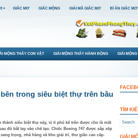
»
VI
GIẤC MƠ
GIẤC MỘNG
GIẢI MÃ GIẤC MƠ
BÍ ẨN GIẤC MƠ
IẢI MỘNG THẤY CON VẬT
GIẢI MỘNG THẤY HÀNH ĐỘNG
GIẢI MỘNG
FACEB
ên trong siêu biệt thự trên bầu
TÌM KI
 thành siêu biệt thự này, vị tỉ phú kể trên được cho là mất
 sau đó bắt tay vào chế tạo. Chiếc Boeing 747 được sắp xếp
 sang trọng, nhà hàng và khu giải trí, thư giãn cao cấp.
GIẢI M