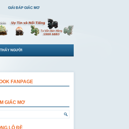
GIẢI ĐÁP GIẤC MƠ
 THẤY NGƯỜI
OOK FANPAGE
ẾM GIẤC MƠ
ỘNG LÔ ĐỀ