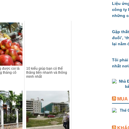
Liệu ứng
công ty
những c
Gặp thất
đuối’, ‘
lại nằm 
Tôi phải
nhất nơi
 được coi là
10 kiểu giúp bạn có thể
ng tháng cô
thăng tiến nhanh và thông
minh nhất
MUA
KHÁ