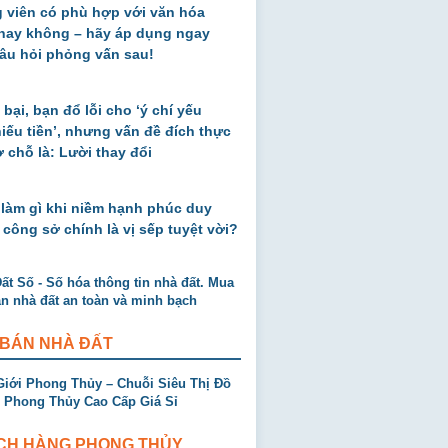
 viên có phù hợp với văn hóa
 hay không – hãy áp dụng ngay
âu hỏi phỏng vấn sau!
 bại, bạn đổ lỗi cho ‘ý chí yếu
thiếu tiền’, nhưng vấn đề đích thực
ở chỗ là: Lười thay đổi
 làm gì khi niềm hạnh phúc duy
 công sở chính là vị sếp tuyệt vời?
 BÁN NHÀ ĐẤT
CH HÀNG PHONG THỦY