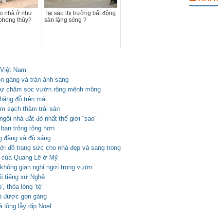
o nhà ở như
Tại sao thị trường bất động
phong thủy?
sản lặng sóng ?
 Việt Nam
ọn gàng và tràn ánh sáng
 tự chăm sóc vườn rộng mênh mông
thăng đỗ trên mái
m sạch thảm trải sàn
ôi nhà đắt đỏ nhất thế giới “sao”
 bạn trông rộng hơn
ng đãng và đủ sáng
với đồ trang sức cho nhà đẹp và sang trong
 của Quang Lê ở Mỹ
 không gian nghỉ ngơi trong vườn
ổi tiếng xứ Nghệ
, thỏa lòng ‘tẻ’
hỏ được gọn gàng
à lộng lẫy dịp Noel