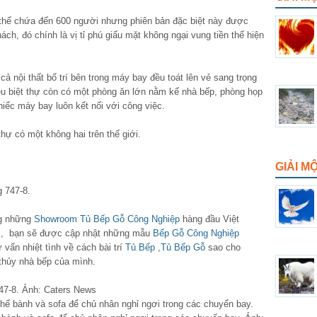
thể chứa đến 600 người nhưng phiên bản đặc biệt này được
ch, đó chính là vị tỉ phú giấu mặt không ngại vung tiền thể hiện
ả nội thất bố trí bên trong máy bay đều toát lên vẻ sang trọng
iêu biệt thự còn có một phòng ăn lớn nằm kế nhà bếp, phòng họp
iếc máy bay luôn kết nối với công việc.
thự có một không hai trên thế giới.
GIẢI M
ng những
Showroom Tủ Bếp Gỗ Công Nghiệp
hàng đầu Việt
, bạn sẽ được cập nhật những mẫu
Bếp Gỗ Công Nghiệp
vấn nhiệt tình về cách bài trí
Tủ Bếp
,
Tủ Bếp Gỗ
sao cho
thủy nhà bếp của mình.
747-8. Ảnh: Caters News