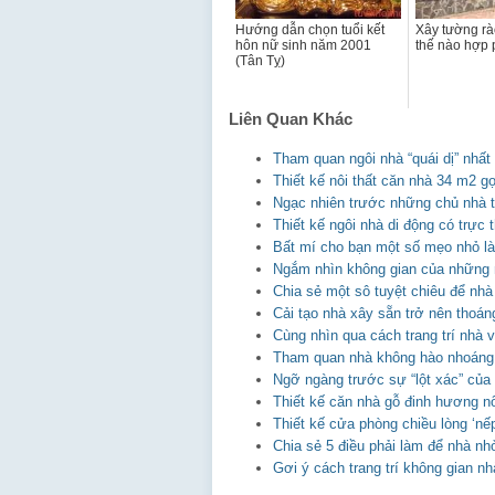
Hướng dẫn chọn tuổi kết
Xây tường rà
hôn nữ sinh năm 2001
thế nào hợp 
(Tân Tỵ)
Liên Quan Khác
Tham quan ngôi nhà “quái dị” nhất
Thiết kế nôi thất căn nhà 34 m2 g
Ngạc nhiên trước những chủ nhà
Thiết kế ngôi nhà di động có trực 
Bất mí cho bạn một số mẹo nhỏ là
Ngắm nhìn không gian của những ng
Chia sẻ một sô tuyệt chiêu để nhà
Cải tạo nhà xây sẵn trở nên thoá
Cùng nhìn qua cách trang trí nhà 
Tham quan nhà không hào nhoáng
Ngỡ ngàng trước sự “lột xác” của
Thiết kế căn nhà gỗ đinh hương n
Thiết kế cửa phòng chiều lòng ‘nếp’
Chia sẻ 5 điều phải làm để nhà n
Gơi ý cách trang trí không gian nh