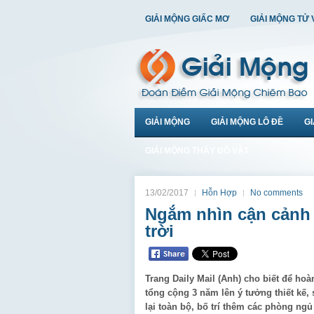
GIẢI MỘNG GIẤC MƠ
GIẢI MỘNG TỬ 
GIẢI MỘNG
GIẢI MỘNG LÔ ĐỀ
G
GIẢI MỘNG THẤY ĐỒ VẬT
13/02/2017
Hỗn Hợp
No comments
Ngắm nhìn cận cảnh b
trời
Trang Daily Mail (Anh) cho biết để hoàn
tổng cộng 3 năm lên ý tưởng thiết kế,
lại toàn bộ, bố trí thêm các phòng ngủ