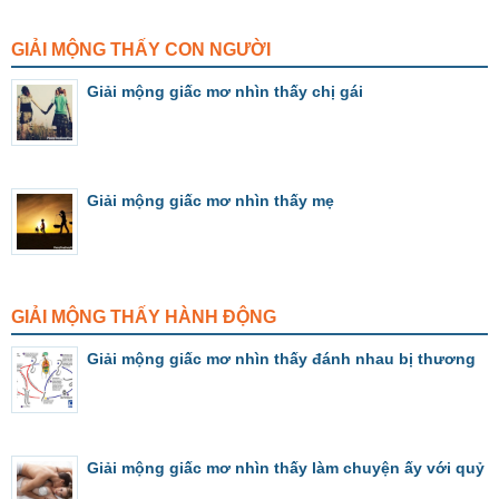
GIẢI MỘNG THẤY CON NGƯỜI
Giải mộng giấc mơ nhìn thấy chị gái
Giải mộng giấc mơ nhìn thấy mẹ
GIẢI MỘNG THẤY HÀNH ĐỘNG
Giải mộng giấc mơ nhìn thấy đánh nhau bị thương
Giải mộng giấc mơ nhìn thấy làm chuyện ấy với quỷ