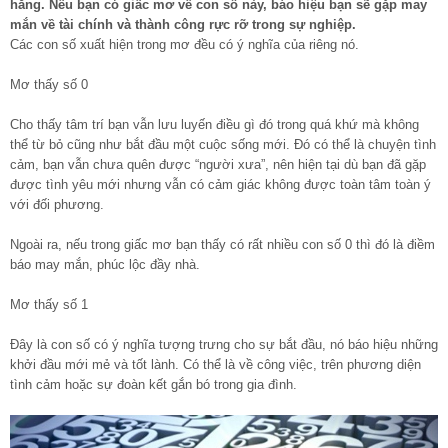
hằng. Nếu bạn có giấc mơ về con số này, báo hiệu bạn sẽ gặp may
mắn về tài chính và thành công rực rỡ trong sự nghiệp.
Các con số xuất hiện trong mơ đều có ý nghĩa của riêng nó.
Mơ thấy số 0
Cho thấy tâm trí bạn vẫn lưu luyến điều gì đó trong quá khứ mà không
thể từ bỏ cũng như bắt đầu một cuộc sống mới. Đó có thể là chuyện tình
cảm, bạn vẫn chưa quên được “người xưa”, nên hiện tại dù bạn đã gặp
được tình yêu mới nhưng vẫn có cảm giác không được toàn tâm toàn ý
với đối phương.
Ngoài ra, nếu trong giấc mơ bạn thấy có rất nhiều con số 0 thì đó là điềm
báo may mắn, phúc lộc đầy nhà.
Mơ thấy số 1
Đây là con số có ý nghĩa tượng trưng cho sự bắt đầu, nó báo hiệu những
khởi đầu mới mẻ và tốt lành. Có thể là về công việc, trên phương diện
tình cảm hoặc sự đoàn kết gắn bó trong gia đình.