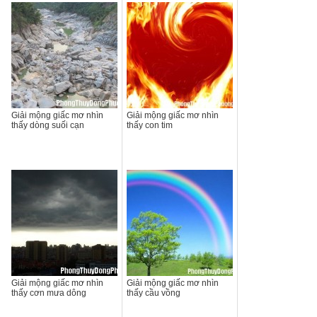
Giải mộng giấc mơ nhìn
Giải mộng giấc mơ nhìn
thấy dòng suối cạn
thấy con tim
Giải mộng giấc mơ nhìn
Giải mộng giấc mơ nhìn
thấy cơn mưa dông
thấy cầu vồng