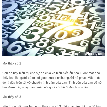
Mơ thấy số 2
Con số này biểu thị cho sự sẻ chia và hiểu biết lẫn nhau. Một mặt cho
thấy bạn là người có tài xã giao, được nhiều người nể phục. Mặt khác
đó là dấu hiệu tốt về chuyện tình cảm của bạn. Tình yêu của bạn sẽ nở
hoa đơm trái, ngày càng mặn nồng và có thể đi đến hôn nhân.
Mơ thấy số 3
Nếu trong giấc mơ bạn nhìn thấy con số 3, điều này ám chỉ thái độ tiêu