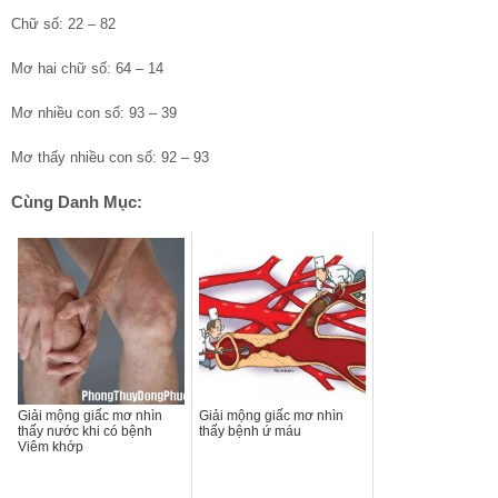
Chữ số: 22 – 82
Mơ hai chữ số: 64 – 14
Mơ nhiều con số: 93 – 39
Mơ thấy nhiều con số: 92 – 93
Cùng Danh Mục:
Giải mộng giấc mơ nhìn
Giải mộng giấc mơ nhìn
thấy nước khi có bệnh
thấy bệnh ứ máu
Viêm khớp