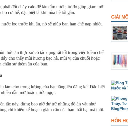
g phải đốt cháy calo để làm ấm nước, từ đó giúp giảm mỡ
o cơ thể, đặc biệt là khi mùa hè tới gần.
GIẢI M
nước lọc trước khi ăn, nó sẽ giúp bạn hạn chế nạp nhiều
i thức ăn thực sự có tác dụng rất tốt trong việc kiềm chế
 đây cho thấy mùi hương bạc hà, mùi vị của chuối hoặc
ăn chặn sự thèm ăn của bạn.
hà
n làm cho trọng lượng của bạn tăng lên đáng kể. Đặc biệt
, nhiều dầu mỡ hoặc nước ngọt.
ên tắc này, đừng bao giờ dự trữ những đồ ăn vặt như
ng chỉ khiến kế hoạch giảm cân của bạn thất bại mà thôi.
HỖN H