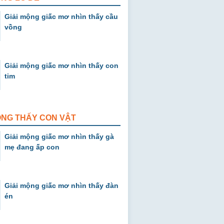
Giải mộng giấc mơ nhìn thấy cầu
vồng
Giải mộng giấc mơ nhìn thấy con
tim
ỘNG THẤY CON VẬT
Giải mộng giấc mơ nhìn thấy gà
mẹ đang ấp con
Giải mộng giấc mơ nhìn thấy đàn
én