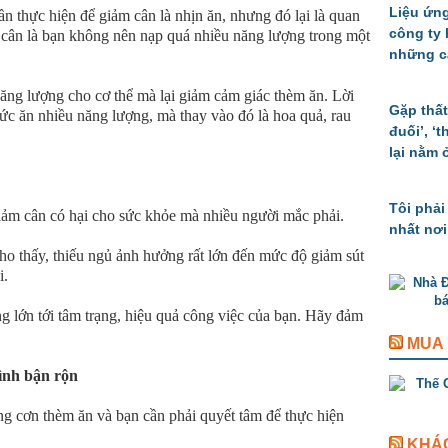
Liệu ứng
ần thực hiện để giảm cân là nhịn ăn, nhưng đó lại là quan
công ty
 cân là bạn không nên nạp quá nhiều năng lượng trong một
những c
ng lượng cho cơ thể mà lại giảm cảm giác thèm ăn. Lời
Gặp thất
ức ăn nhiều năng lượng, mà thay vào đó là hoa quả, rau
đuối’, ‘
lại nằm 
Tôi phải
giảm cân có hại cho sức khỏe mà nhiều người mắc phải.
nhất nơi
o thấy, thiếu ngủ ảnh hưởng rất lớn đến mức độ giảm sút
i.
g lớn tới tâm trạng, hiệu quả công việc của bạn. Hãy đảm
MUA
ình bận rộn
g cơn thèm ăn và bạn cần phải quyết tâm để thực hiện
KHÁ