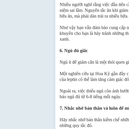
Nhiều người nghĩ rằng việc đầu tiên c
niệm sai lầm. Nguyên tắc ăn khi giảm
bữa ăn, mà phải dàn trải ra nhiều bữa.
Như vậy bạn vẫn đảm bảo cung cấp nă
khuyên cho bạn là hãy tránh những th
xanh.
6. Ngủ đủ giấc
Ngủ ít để giảm cân là một thói quen 
Một nghiên cứu tại Hoa Kỳ gần đây ch
của leptin có thể làm tăng cảm giác đó
Ngoài ra, việc thiếu ngủ còn ảnh hưởn
bảo ngủ đủ từ 6-8 tiếng mỗi ngày.
7. Nhắc nhở bản thân và luôn để m
Hãy nhắc nhở bản thân kiềm chế nhữn
những quy tắc đó.