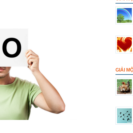
GIẢI M