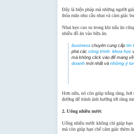
Đây là biện pháp mà những người giả
thỏa mãn nhu cầu nhai và cảm giác bu
Nhai kẹo cao su trong khi nấu ăn cũng
nhiều đồ ăn vào bữa ăn.
business
chuyên cung cấp
tin
phá
các
công trình khoa học
mà không click vào để mang về 
doanh
mới nhất và
những ý tư
Hơn nữa, nó còn giúp trắng răng, hơi
đường để tránh ảnh hưởng tới răng mi
2. Uống nhiều nước
Uống nhiều nước không chỉ giúp bạn cả
mà còn giúp hạn chế cảm giác thèm ă