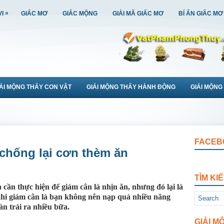
»
VI
GIẤC MƠ
GIẤC MỘNG
GIẢI MÃ GIẤC MƠ
BÍ ẨN GIẤC MƠ
IẢI MỘNG THẤY CON VẬT
GIẢI MỘNG THẤY HÀNH ĐỘNG
GIẢI MỘNG
FACEB
 chống lại cơn thèm ăn
TÌM KI
 cần thực hiện để giảm cân là nhịn ăn, nhưng đó lại là
khi giảm cân là bạn không nên nạp quá nhiều năng
n trải ra nhiều bữa.
GIẢI M