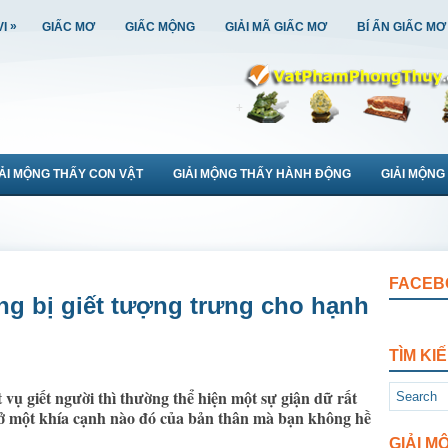
»
VI
GIẤC MƠ
GIẤC MỘNG
GIẢI MÃ GIẤC MƠ
BÍ ẨN GIẤC MƠ
IẢI MỘNG THẤY CON VẬT
GIẢI MỘNG THẤY HÀNH ĐỘNG
GIẢI MỘNG
FACEB
g bị giết tượng trưng cho hạnh
TÌM KI
ụ giết người thì thường thể hiện một sự giận dữ rất
c ở một khía cạnh nào đó của bản thân mà bạn không hề
GIẢI M