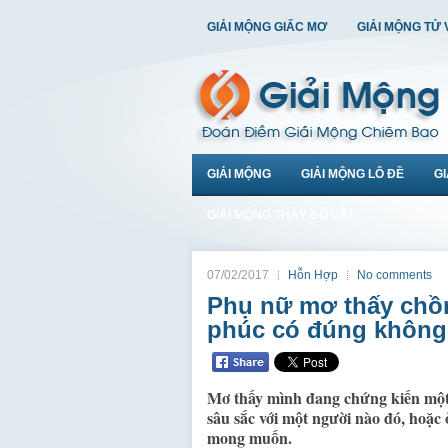
GIẢI MỘNG GIẤC MƠ
GIẢI MỘNG TỬ 
GIẢI MỘNG
GIẢI MỘNG LÔ ĐỀ
G
GIẢI MỘNG THẤY ĐỒ VẬT
07/02/2017
Hỗn Hợp
No comments
Phụ nữ mơ thấy chồn
phúc có đúng không
Mơ thấy mình đang chứng kiến một v
sâu sắc với một người nào đó, hoặ
mong muốn.