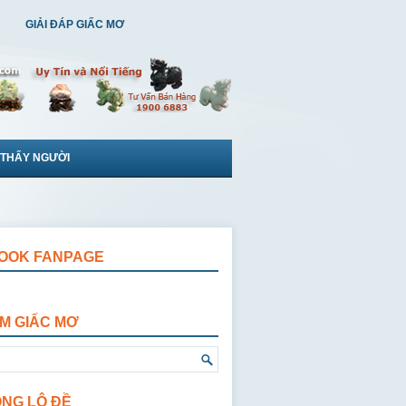
GIẢI ĐÁP GIẤC MƠ
 THẤY NGƯỜI
OOK FANPAGE
ẾM GIẤC MƠ
ỘNG LÔ ĐỀ