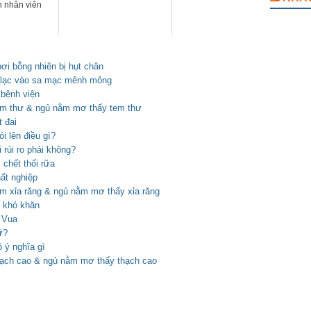
 nhân viên
i bỗng nhiên bị hụt chân
y lạc vào sa mạc mênh mông
 bệnh viện
em thư & ngủ nằm mơ thấy tem thư
 đai
i lên điều gì?
 rủi ro phải không?
 chết thối rữa
ất nghiệp
m xỉa răng & ngủ nằm mơ thấy xỉa răng
p khó khăn
 Vua
ữ?
 ý nghĩa gì
ạch cao & ngủ nằm mơ thấy thạch cao