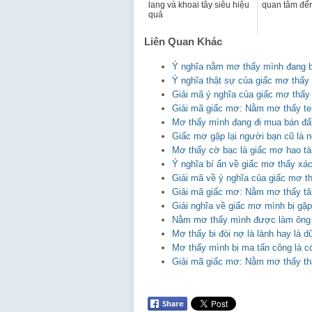
lang và khoai tây siêu hiệu
quan tâm đến
quả
Liên Quan Khác
Ý nghĩa nằm mơ thấy mình đang bơ
Ý nghĩa thật sự của giấc mơ thấ
Giải mã ý nghĩa của giấc mơ thấy
Giải mã giấc mơ: Nằm mơ thấy t
Mơ thấy mình đang đi mua bán đất
Giấc mơ gặp lại người bạn cũ là nó
Mơ thấy cờ bạc là giấc mơ hao tài
Ý nghĩa bí ẩn về giấc mơ thấy xác
Giải mã về ý nghĩa của giấc mơ th
Giải mã giấc mơ: Nằm mơ thấy tă
Giải nghĩa về giấc mơ mình bị gặ
Nằm mơ thấy mình được làm ông
Mơ thấy bi đòi nợ là lành hay là d
Mơ thấy mình bị ma tấn công là có
Giải mã giấc mơ: Nằm mơ thấy th