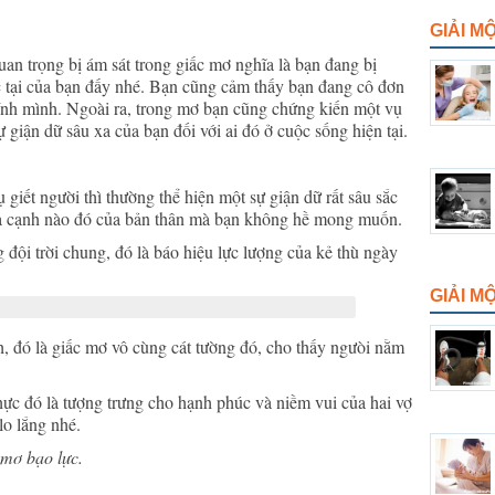
GIẢI M
uan trọng bị ám sát trong giấc mơ nghĩa là bạn đang bị
ực tại của bạn đấy nhé. Bạn cũng cảm thấy bạn đang cô đơn
ính mình. Ngoài ra, trong mơ bạn cũng chứng kiến một vụ
 giận dữ sâu xa của bạn đối với ai đó ở cuộc sống hiện tại.
iết người thì thường thể hiện một sự giận dữ rất sâu sắc
ía cạnh nào đó của bản thân mà bạn không hề mong muốn.
 đội trời chung, đó là báo hiệu lực lượng của kẻ thù ngày
GIẢI 
h, đó là giấc mơ vô cùng cát tường đó, cho thấy ngưòi nằm
thực đó là tượng trưng cho hạnh phúc và niềm vui của hai vợ
o lắng nhé.
mơ bạo lực.