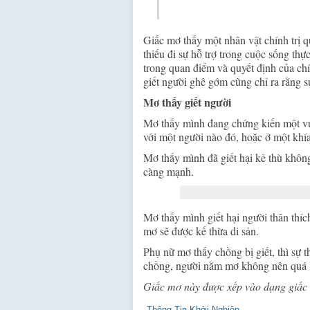
Giấc mơ thấy một nhân vật chính trị q
thiếu đi sự hỗ trợ trong cuộc sống th
trong quan điểm và quyết định của ch
giết người ghê gớm cũng chỉ ra rằng sự
Mơ thấy giết người
Mơ thấy mình đang chứng kiến một vụ g
với một người nào đó, hoặc ở một kh
Mơ thấy mình đã giết hại kẻ thù không
càng mạnh.
Mơ thấy mình giết hại người thân thíc
mơ sẽ được kế thừa di sản.
Phụ nữ mơ thấy chồng bị giết, thì sự 
chồng, người nằm mơ không nên quá l
Giấc mơ này được xếp vào dạng giấc 
Thông Tin Khởi Nghiệp