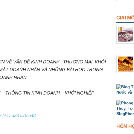
GIẢI M
N VỀ VẤN ĐỀ KINH DOANH , THƯƠNG MẠI, KHỞI
 MẶT DOANH NHÂN VÀ NHỮNG BÀI HỌC TRONG
DOANH NHÂN
– THÔNG TIN KINH DOANH – KHỞI NGHIỆP –
/ (+1) 323 515 548
HỖN H