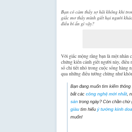
Bạn có cảm thấy sợ hãi không khi tro
giấc mơ thấy mình giết hại người khác
điều bí ẩn gì vậy?
Với giấc mộng rằng bạn là một nhân c
chứng kiến cảnh giết người này, điều 
số chi tiết nhỏ trong cuộc sống hàng
qua những điều tưởng chừng như khôn
Bạn đang muốn tìm kiếm thông t
bắt các
công nghệ mới nhất
, 
sản
trong ngày? Còn chần chừ g
giàu
tìm hiểu
ý tưởng kinh do
muốn!