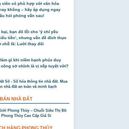
 viên có phù hợp với văn hóa
 hay không – hãy áp dụng ngay
âu hỏi phỏng vấn sau!
 bại, bạn đổ lỗi cho ‘ý chí yếu
thiếu tiền’, nhưng vấn đề đích thực
ở chỗ là: Lười thay đổi
 làm gì khi niềm hạnh phúc duy
 công sở chính là vị sếp tuyệt vời?
 BÁN NHÀ ĐẤT
CH HÀNG PHONG THỦY