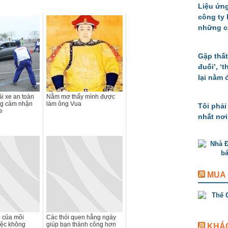
Liệu ứng
công ty
những c
Gặp thất
đuối’, ‘
lại nằm 
i xe an toàn
Nằm mơ thấy mình được
ăng cảm nhận
làm ông Vua
Tôi phải
e
nhất nơi
MUA
 của môi
Các thói quen hằng ngày
iệc không
giúp bạn thành công hơn
KHÁ