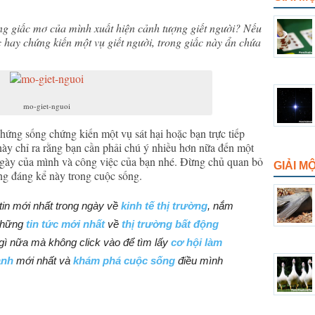
ng giấc mơ của mình xuất hiện cảnh tượng giết người? Nếu
 hay chứng kiến một vụ giết người, trong giấc này ẩn chứa
mo-giet-nguoi
hứng sống chứng kiến một vụ sát hại hoặc bạn trực tiếp
này chỉ ra rằng bạn cần phải chú ý nhiều hơn nữa đến một
 ngày của mình và công việc của bạn nhé. Đừng chủ quan bỏ
GIẢI M
g đáng kể này trong cuộc sống.
in mới nhất trong ngày về
kinh tế thị trường
, nắm
những
tin tức mới nhất
về
thị trường bất động
ì nữa mà không click vào để tìm lấy
cơ hội làm
anh
mới nhất và
khám phá cuộc sống
điều mình