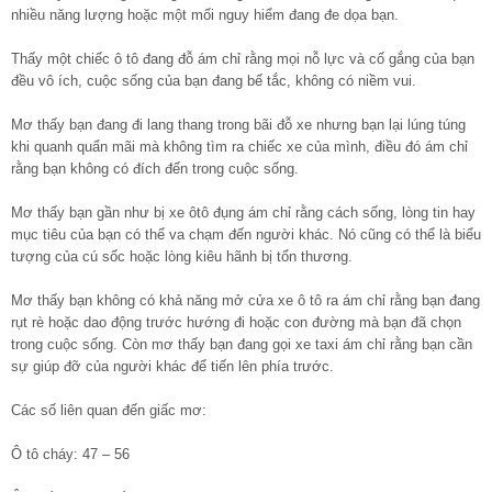
nhiều năng lượng hoặc một mối nguy hiểm đang đe dọa bạn.
Thấy một chiếc ô tô đang đỗ ám chỉ rằng mọi nỗ lực và cố gắng của bạn
đều vô ích, cuộc sống của bạn đang bế tắc, không có niềm vui.
Mơ thấy bạn đang đi lang thang trong bãi đỗ xe nhưng bạn lại lúng túng
khi quanh quẩn mãi mà không tìm ra chiếc xe của mình, điều đó ám chỉ
rằng bạn không có đích đến trong cuộc sống.
Mơ thấy bạn gần như bị xe ôtô đụng ám chỉ rằng cách sống, lòng tin hay
mục tiêu của bạn có thể va chạm đến người khác. Nó cũng có thể là biểu
tượng của cú sốc hoặc lòng kiêu hãnh bị tổn thương.
Mơ thấy bạn không có khả năng mở cửa xe ô tô ra ám chỉ rằng bạn đang
rụt rè hoặc dao động trước hướng đi hoặc con đường mà bạn đã chọn
trong cuộc sống. Còn mơ thấy bạn đang gọi xe taxi ám chỉ rằng bạn cần
sự giúp đỡ của người khác để tiến lên phía trước.
Các số liên quan đến giấc mơ:
Ô tô cháy: 47 – 56