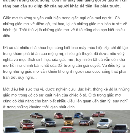
đã chọn trong cuộc sống. Còn mơ thấy bạn đang gọi xe taxi ám chỉ
rằng bạn cần sự giúp đỡ của người khác để tiến lên phía trước.
Giấc mơ thường xuyên xuất hiện trong giấc ngủ của mọi người. Có
những giấc mơ về điềm gở, tai họa, lại có những giấc mơ báo trước về
bệnh tật. Thật thú vị là những giấc mơ về ô tô cũng cho bạn biết nhiều
điều.
Đã có rất nhiều nhà khoa học cùng biết bao máy móc hiện đại chỉ để tập
trung khám phá bí ẩn của mộng mị, nhiều giả thuyết đã được nêu về ý
nghĩa và mục đích sinh học của giấc mơ, tuy nhiên tất cả vẫn còn khá
mơ hồ như chính bản chất của đối tượng cần giải quyết. Và điều kỳ lạ
trong những giấc mơ vẫn khiến không ít người của cuộc sống thật phải
trăn trở, suy nghĩ…
Một điều hết sức thú vị, được nghiên cứu, đúc kết, thống kê đó là những
giấc mơ trong đó có sự xuất hiện của chiếc ô tô. Ô tô trong giấc mơ
cũng có khả năng cho bạn biết nhiều điều liên quan đến tâm lý, suy nghĩ
ở trong những khoảng thời gian nhất định.