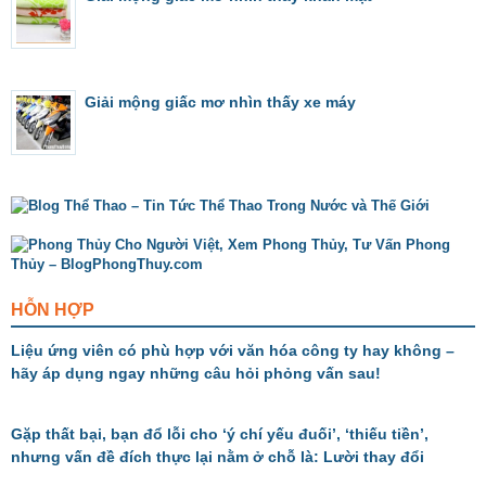
Giải mộng giấc mơ nhìn thấy xe máy
HỖN HỢP
Liệu ứng viên có phù hợp với văn hóa công ty hay không –
hãy áp dụng ngay những câu hỏi phỏng vấn sau!
Gặp thất bại, bạn đổ lỗi cho ‘ý chí yếu đuối’, ‘thiếu tiền’,
nhưng vấn đề đích thực lại nằm ở chỗ là: Lười thay đổi