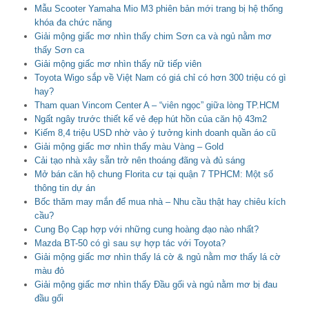
Mẫu Scooter Yamaha Mio M3 phiên bản mới trang bị hệ thống
khóa đa chức năng
Giải mộng giấc mơ nhìn thấy chim Sơn ca và ngủ nằm mơ
thấy Sơn ca
Giải mộng giấc mơ nhìn thấy nữ tiếp viên
Toyota Wigo sắp về Việt Nam có giá chỉ có hơn 300 triệu có gì
hay?
Tham quan Vincom Center A – “viên ngọc” giữa lòng TP.HCM
Ngất ngây trước thiết kế vẻ đẹp hút hồn của căn hộ 43m2
Kiếm 8,4 triệu USD nhờ vào ý tưởng kinh doanh quần áo cũ
Giải mộng giấc mơ nhìn thấy màu Vàng – Gold
Cải tạo nhà xây sẵn trở nên thoáng đãng và đủ sáng
Mở bán căn hộ chung Florita cư tại quận 7 TPHCM: Một số
thông tin dự án
Bốc thăm may mắn để mua nhà – Nhu cầu thật hay chiêu kích
cầu?
Cung Bọ Cạp hợp với những cung hoàng đạo nào nhất?
Mazda BT-50 có gì sau sự hợp tác với Toyota?
Giải mộng giấc mơ nhìn thấy lá cờ & ngủ nằm mơ thấy lá cờ
màu đỏ
Giải mộng giấc mơ nhìn thấy Đầu gối và ngủ nằm mơ bị đau
đầu gối