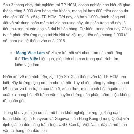
Sau 3 tháng chạy thử nghiệm tại TP HCM, doanh nghiệp cho biết đã giao
thành công 3.000 đơn hàng cho khách, mang lại hơn 600 triệu doanh thu
cho gần 100 tài xế tại TP HCM. Tới nay, có hơn 1.000 khách hàng cài
đặt và sử dụng phần mềm tại địa phương này, đa phần trong số này là
tiểu thương tại các chợ và đại lý bán hàng. Dự kiến, trong năm nay Công
ty sẽ phát triển ứng dụng tại Hà Nội và đặt mục tiêu có khoảng 2.000 tài
xế tham gia hệ thống vào cuối 2015.
Mang Viec Lam
sẽ được kết nối với nhau, tạo nên một tổng
thể
Tìm Việc
hiệu quả, giúp ích cho bạn trong quá trình tìm
kiếm việc làm.
Nhận xét về mô hình trên, đại diện Sở Giao thông vận tải TP HCM cho
biết, đây là ứng dụng có ích cho xã hội. Tuy nhiên, công ty cũng cần xét
kỹ hồ sơ và tình trạng của tài xế, đồng thời, minh bạch hóa nguồn gốc
xuất xứ hàng hóa để tránh vận chuyển những sản phẩm cấm hoặc không
rõ nguồn gốc.
Trong khu vực hiện có hai mô hình khởi nghiệp tương tự đang cạnh
tranh khốc liệt là Easyvan và Gogovan của Hong Kong (Trung Quốc) với
định giá lên đến hàng trăm triệu USD. Còn tại Việt Nam, đây là mô hình
vận tải hàng hóa đầu tiên.