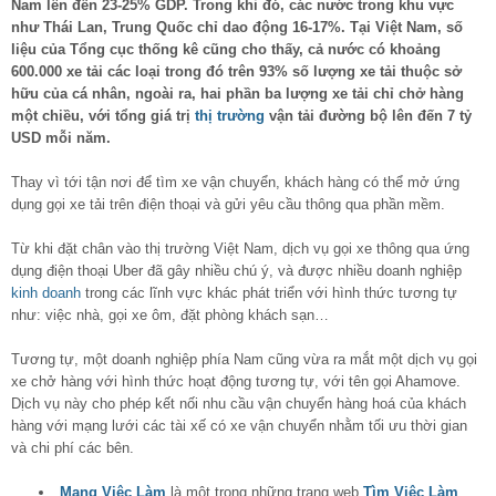
Nam lên đến 23-25% GDP. Trong khi đó, các nước trong khu vực
như Thái Lan, Trung Quốc chỉ dao động 16-17%. Tại Việt Nam, số
liệu của Tổng cục thống kê cũng cho thấy, cả nước có khoảng
600.000 xe tải các loại trong đó trên 93% số lượng xe tải thuộc sở
hữu của cá nhân, ngoài ra, hai phần ba lượng xe tải chỉ chở hàng
một chiều, với tổng giá trị
thị trường
vận tải đường bộ lên đến 7 tỷ
USD mỗi năm.
Thay vì tới tận nơi để tìm xe vận chuyển, khách hàng có thể mở ứng
dụng gọi xe tải trên điện thoại và gửi yêu cầu thông qua phần mềm.
Từ khi đặt chân vào thị trường Việt Nam, dịch vụ gọi xe thông qua ứng
dụng điện thoại Uber đã gây nhiều chú ý, và được nhiều doanh nghiệp
kinh doanh
trong các lĩnh vực khác phát triển với hình thức tương tự
như: việc nhà, gọi xe ôm, đặt phòng khách sạn…
Tương tự, một doanh nghiệp phía Nam cũng vừa ra mắt một dịch vụ gọi
xe chở hàng với hình thức hoạt động tương tự, với tên gọi Ahamove.
Dịch vụ này cho phép kết nối nhu cầu vận chuyển hàng hoá của khách
hàng với mạng lưới các tài xế có xe vận chuyển nhằm tối ưu thời gian
và chi phí các bên.
Mạng Việc Làm
là một trong những trang web
Tìm Việc Làm