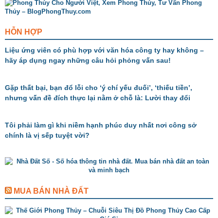
HỖN HỢP
Liệu ứng viên có phù hợp với văn hóa công ty hay không –
hãy áp dụng ngay những câu hỏi phỏng vấn sau!
Gặp thất bại, bạn đổ lỗi cho ‘ý chí yếu đuối’, ‘thiếu tiền’,
nhưng vấn đề đích thực lại nằm ở chỗ là: Lười thay đổi
Tôi phải làm gì khi niềm hạnh phúc duy nhất nơi công sở
chính là vị sếp tuyệt vời?
MUA BÁN NHÀ ĐẤT