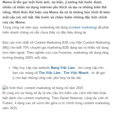
Meme là tên gọi một hình ảnh, sự kiện, ý tưởng hài hước được
nhiều cá nhân sử dụng internet yêu thích và tạo ra những biến thể
riêng. Hình thức thể hiện của Meme đa số là những bức hình đi kèm
một câu nói nổi bật. Hài hước và châm biếm những đặc tính chính
của các Meme.
Trong vòng vài năm qua, marketing nội dung (
content marketing
) đã phát
triển nhanh chóng và vẫn chưa thấy có dấu hiệu dừng lại.
Báo cáo mới nhất về Content Marketing B2B của Viện Content Marketing
(Mỹ) cho biết 70% chuyên gia marketing B2B đang tạo ra nhiều nội dung
hơn năm ngoái. Theo nghiên cứu của Forrester, marketing nội dung tăng
trưởng khoảng 200% mỗi năm.
Hãy truy cập vào website
Mạng Việc Làm
, nơi cung cấp cho
bạn các mảng về
Tìm Việc Làm
,
Tìm Việc Nhanh
, từ đó gợi
ý cho bạn những công việc phù hợp và lâu dài.
Đi cùng với sự bùng nổ ấy là nhu cầu tìm kiếm các cách thể hiện khác
biệt dành cho content marketing. Theo Daniel Newman, cộng tác viên tờ
Forbes, 4 dạng sau sẽ vươn lên giữa vị trí chính trong content marketing
năm 2015.