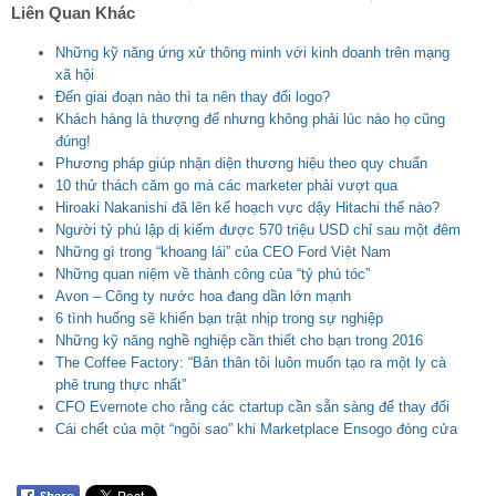
Liên Quan Khác
Những kỹ năng ứng xử thông minh với kinh doanh trên mạng
xã hội
Đến giai đoạn nào thì ta nên thay đổi logo?
Khách hàng là thượng đế nhưng không phải lúc nào họ cũng
đúng!
Phương pháp giúp nhận diện thương hiệu theo quy chuẩn
10 thử thách căm go mà các marketer phải vượt qua
Hiroaki Nakanishi đã lên kế hoạch vực dậy Hitachi thế nào?
Người tỷ phú lập dị kiếm được 570 triệu USD chỉ sau một đêm
Những gì trong “khoang lái” của CEO Ford Việt Nam
Những quan niệm về thành công của “tỷ phú tóc”
Avon – Công ty nước hoa đang dần lớn mạnh
6 tình huống sẽ khiến bạn trật nhịp trong sự nghiệp
Những kỹ năng nghề nghiệp cần thiết cho bạn trong 2016
The Coffee Factory: “Bản thân tôi luôn muốn tạo ra một ly cà
phê trung thực nhất”
CFO Evernote cho rằng các ctartup cần sẵn sàng để thay đổi
Cái chết của một “ngôi sao” khi Marketplace Ensogo đóng cửa