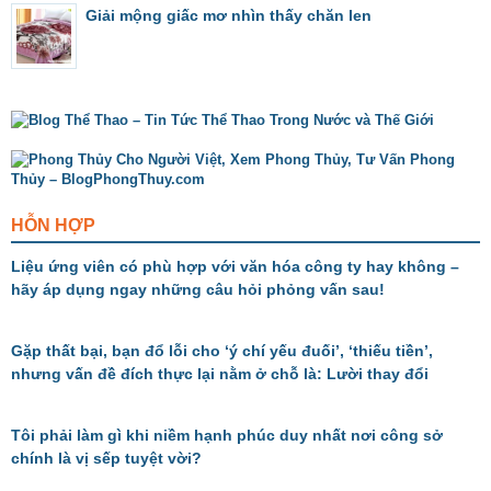
Giải mộng giấc mơ nhìn thấy chăn len
HỖN HỢP
Liệu ứng viên có phù hợp với văn hóa công ty hay không –
hãy áp dụng ngay những câu hỏi phỏng vấn sau!
Gặp thất bại, bạn đổ lỗi cho ‘ý chí yếu đuối’, ‘thiếu tiền’,
nhưng vấn đề đích thực lại nằm ở chỗ là: Lười thay đổi
Tôi phải làm gì khi niềm hạnh phúc duy nhất nơi công sở
chính là vị sếp tuyệt vời?