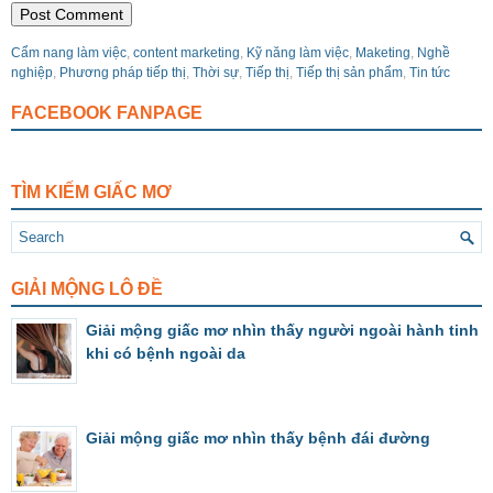
Cẩm nang làm việc
,
content marketing
,
Kỹ năng làm việc
,
Maketing
,
Nghề
nghiệp
,
Phương pháp tiếp thị
,
Thời sự
,
Tiếp thị
,
Tiếp thị sản phẩm
,
Tin tức
FACEBOOK FANPAGE
TÌM KIẾM GIẤC MƠ
GIẢI MỘNG LÔ ĐỀ
Giải mộng giấc mơ nhìn thấy người ngoài hành tinh
khi có bệnh ngoài da
Giải mộng giấc mơ nhìn thấy bệnh đái đường