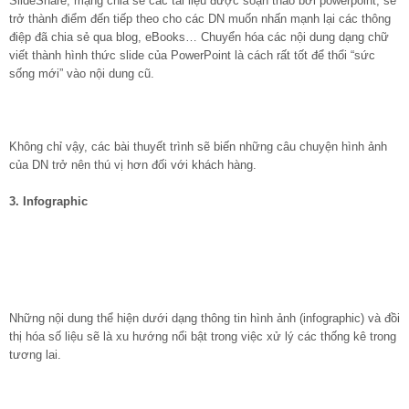
SlideShare, mạng chia sẻ các tài liệu được soạn thảo bởi powerpoint, sẽ
trở thành điểm đến tiếp theo cho các DN muốn nhấn mạnh lại các thông
điệp đã chia sẻ qua blog, eBooks… Chuyển hóa các nội dung dạng chữ
viết thành hình thức slide của PowerPoint là cách rất tốt để thổi “sức
sống mới” vào nội dung cũ.
Không chỉ vậy, các bài thuyết trình sẽ biến những câu chuyện hình ảnh
của DN trở nên thú vị hơn đối với khách hàng.
3. Infographic
Những nội dung thể hiện dưới dạng thông tin hình ảnh (infographic) và đồi
thị hóa số liệu sẽ là xu hướng nổi bật trong việc xử lý các thống kê trong
tương lai.