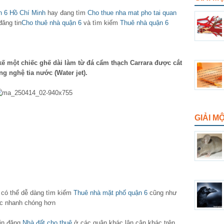
n 6 Hồ Chí Minh
hay đang tìm
Cho thue nha mat pho tai quan
đăng tin
Cho thuê nhà quận 6
và tìm kiếm
Thuê nhà quận 6
 kế một chiếc ghế dài làm từ đá cẩm thạch Carrara được cắt
ng nghệ tia nước (Water jet).
GIẢI M
n có thể dễ dàng tìm kiếm
Thuê nhà mặt phố quận 6
cũng như
 nhanh chóng hơn
tin đăng
Nhà đất cho thuê
ở các quận khác lân cận khác trên