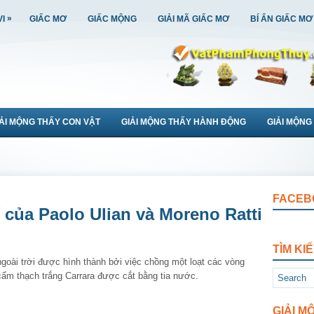
»
VI
GIẤC MƠ
GIẤC MỘNG
GIẢI MÃ GIẤC MƠ
BÍ ẨN GIẤC MƠ
IẢI MỘNG THẤY CON VẬT
GIẢI MỘNG THẤY HÀNH ĐỘNG
GIẢI MỘNG
FACEB
 của Paolo Ulian và Moreno Ratti
TÌM KI
ngoài trời được hình thành bởi việc chồng một loạt các vòng
cẩm thạch trắng Carrara được cắt bằng tia nước.
GIẢI M