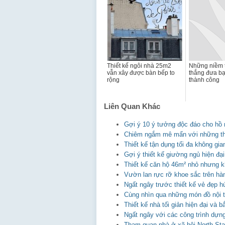
Thiết kế ngôi nhà 25m2
Những niềm t
vẫn xây được bàn bếp to
thắng đưa bạ
rộng
thành công
Liên Quan Khác
Gợi ý 10 ý tưởng độc đáo cho hồ 
Chiêm ngắm mê mẩn với những thiết
Thiết kế tận dụng tối đa không gian
Gợi ý thiết kế giường ngủ hiện đại
Thiết kế căn hộ 46m² nhỏ nhưng 
Vườn lan rực rỡ khoe sắc trên hà
Ngất ngây trước thiết kế vẻ đẹp
Cùng nhìn qua những món đồ nội t
Thiết kế nhà tối giản hiện đại và 
Ngất ngây với các công trình dựn
Tham quan nhà ở xã hội North Star