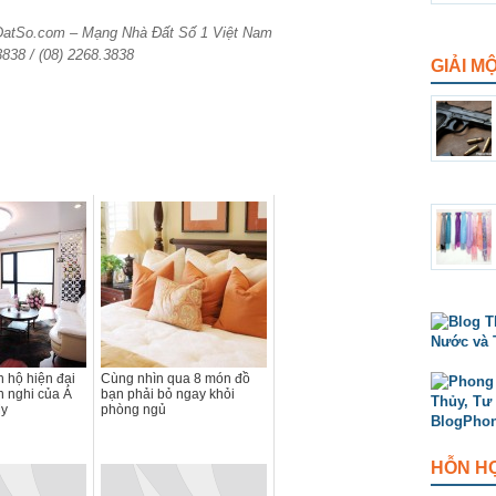
aDatSo.com – Mạng Nhà Đất Số 1 Việt Nam
3838 / (08) 2268.3838
GIẢI M
 hộ hiện đại
Cùng nhìn qua 8 món đồ
n nghi của Á
bạn phải bỏ ngay khỏi
My
phòng ngủ
HỖN H