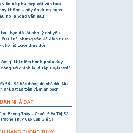
 viên có phù hợp với văn hóa
 hay không – hãy áp dụng ngay
âu hỏi phỏng vấn sau!
 bại, bạn đổ lỗi cho ‘ý chí yếu
thiếu tiền’, nhưng vấn đề đích thực
ở chỗ là: Lười thay đổi
 làm gì khi niềm hạnh phúc duy
 công sở chính là vị sếp tuyệt vời?
 BÁN NHÀ ĐẤT
CH HÀNG PHONG THỦY