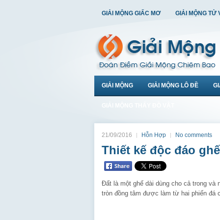
GIẢI MỘNG GIẤC MƠ
GIẢI MỘNG TỬ 
GIẢI MỘNG
GIẢI MỘNG LÔ ĐỀ
G
GIẢI MỘNG THẤY ĐỒ VẬT
21/09/2016
Hỗn Hợp
No comments
Thiết kế độc đáo ghế
Đất là một ghế dài dùng cho cả trong và 
tròn đồng tâm được làm từ hai phiến đá 