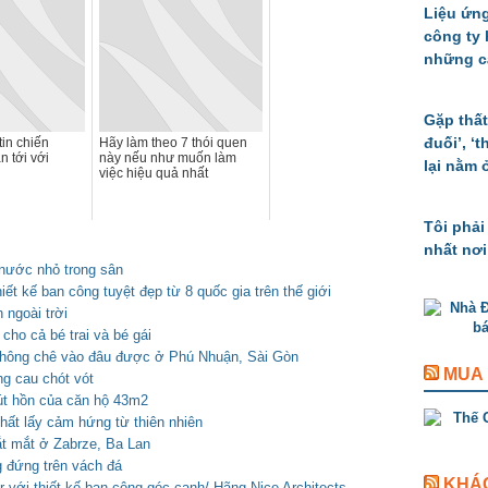
Liệu ứng
công ty
những c
Gặp thất
đuối’, ‘
in chiến
Hãy làm theo 7 thói quen
n tới với
này nếu như muốn làm
lại nằm 
việc hiệu quả nhất
Tôi phải
nhất nơi
nước nhỏ trong sân
 kế ban công tuyệt đẹp từ 8 quốc gia trên thế giới
 ngoài trời
 cho cả bé trai và bé gái
không chê vào đâu được ở Phú Nhuận, Sài Gòn
MUA
ng cau chót vót
 hút hồn của căn hộ 43m2
hất lấy cảm hứng từ thiên nhiên
bắt mắt ở Zabrze, Ba Lan
g đứng trên vách đá
KHÁ
 với thiết kế ban công góc cạnh/ Hãng Nice Architects