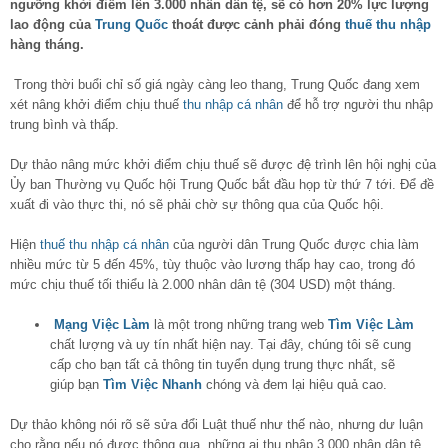
ngưỡng khởi điểm lên 3.000 nhân dân tệ, sẽ có hơn 20% lực lượng
lao động của
Trung Quốc
thoát được cảnh phải đóng
thuế thu nhập
hàng tháng.
Trong thời buổi chỉ số giá ngày càng leo thang, Trung Quốc đang xem
xét nâng khởi điểm chịu thuế
thu nhập cá nhân
để hỗ trợ người thu nhập
trung bình và thấp.
Dự thảo nâng mức khởi điểm chịu thuế sẽ được đệ trình lên hội nghị của
Ủy ban Thường vụ Quốc hội Trung Quốc bắt đầu họp từ thứ 7 tới. Để đề
xuất đi vào thực thi, nó sẽ phải chờ sự thông qua của Quốc hội.
Hiện
thuế thu nhập cá nhân
của người dân Trung Quốc được chia làm
nhiều mức từ 5 đến 45%, tùy thuộc vào lương thấp hay cao, trong đó
mức chịu thuế tối thiểu là 2.000 nhân dân tệ (304 USD) một tháng.
Mạng Việc Làm
là một trong những trang web
Tìm Việc Làm
chất lượng và uy tín nhất hiện nay. Tại đây, chúng tôi sẽ cung
cấp cho bạn tất cả thông tin tuyển dụng trung thực nhất, sẽ
giúp bạn
Tìm Việc Nhanh
chóng và đem lại hiệu quả cao.
Dự thảo không nói rõ sẽ sửa đổi Luật thuế như thế nào, nhưng dư luận
cho rằng nếu nó được thông qua, những ai thu nhập 3.000 nhân dân tệ