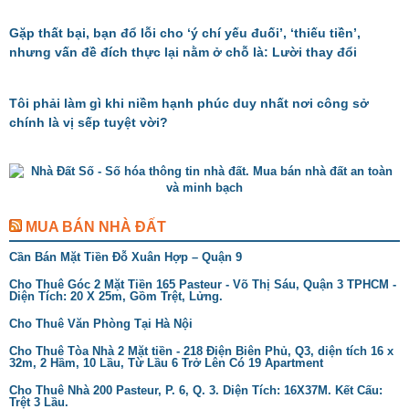
Gặp thất bại, bạn đổ lỗi cho ‘ý chí yếu đuối’, ‘thiếu tiền’,
nhưng vấn đề đích thực lại nằm ở chỗ là: Lười thay đổi
Tôi phải làm gì khi niềm hạnh phúc duy nhất nơi công sở
chính là vị sếp tuyệt vời?
MUA BÁN NHÀ ĐẤT
Cần Bán Mặt Tiền Đỗ Xuân Hợp – Quận 9
Cho Thuê Góc 2 Mặt Tiền 165 Pasteur - Võ Thị Sáu, Quận 3 TPHCM -
Diện Tích: 20 X 25m, Gồm Trệt, Lửng.
Cho Thuê Văn Phòng Tại Hà Nội
Cho Thuê Tòa Nhà 2 Mặt tiền - 218 Điện Biên Phủ, Q3, diện tích 16 x
32m, 2 Hầm, 10 Lầu, Từ Lầu 6 Trở Lên Có 19 Apartment
Cho Thuê Nhà 200 Pasteur, P. 6, Q. 3. Diện Tích: 16X37M. Kết Cấu:
Trệt 3 Lầu.