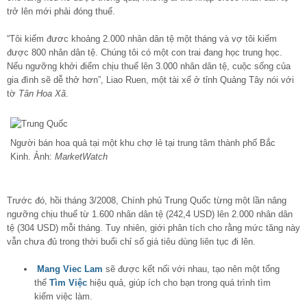
trở lên mới phải đóng thuế.
“Tôi kiếm đươc khoảng 2.000 nhân dân tệ một tháng và vợ tôi kiếm
được 800 nhân dân tệ. Chúng tôi có một con trai đang học trung học.
Nếu ngưỡng khởi điểm chịu thuế lên 3.000 nhân dân tệ, cuộc sống của
gia đình sẽ dễ thở hơn”, Liao Ruen, một tài xế ở tỉnh Quảng Tây nói với
tờ
Tân Hoa Xã
.
Người bán hoa quả tại một khu chợ lẻ tại trung tâm thành phố Bắc
Kinh. Ảnh:
MarketWatch
Trước đó, hồi tháng 3/2008, Chính phủ Trung Quốc từng một lần nâng
ngưỡng chịu thuế từ 1.600 nhân dân tệ (242,4 USD) lên 2.000 nhân dân
tệ (304 USD) mỗi tháng. Tuy nhiên, giới phân tích cho rằng mức tăng này
vẫn chưa đủ trong thời buổi chỉ số giá tiêu dùng liên tục đi lên.
Mang Viec Lam
sẽ được kết nối với nhau, tạo nên một tổng
thể
Tìm Việc
hiệu quả, giúp ích cho bạn trong quá trình tìm
kiếm việc làm.