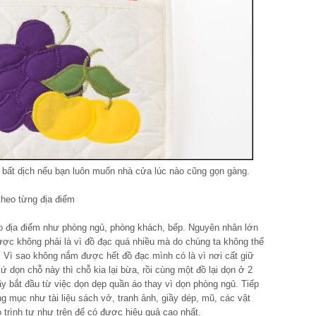
di bất dịch nếu bạn luôn muốn nhà cửa lúc nào cũng gọn gàng.
 theo từng địa điểm
eo địa điểm như phòng ngủ, phòng khách, bếp. Nguyên nhân lớn
ược không phải là vì đồ đạc quá nhiều mà do chúng ta không thể
 Vì sao không nắm được hết đồ đạc mình có là vì nơi cất giữ
ứ dọn chỗ này thì chỗ kia lại bừa, rồi cùng một đồ lại dọn ở 2
ãy bắt đầu từ việc dọn dẹp quần áo thay vì dọn phòng ngủ. Tiếp
 mục như tài liệu sách vở, tranh ảnh, giầy dép, mũ, các vật
trình tự như trên để có được hiệu quả cao nhất.