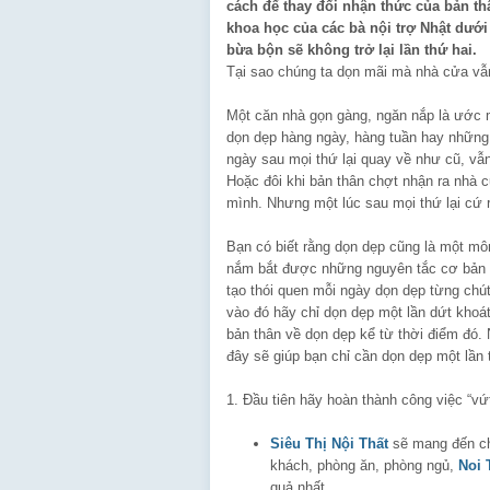
cách để thay đổi nhận thức của bản t
khoa học của các bà nội trợ Nhật dưới
bừa bộn sẽ không trở lại lần thứ hai.
Tại sao chúng ta dọn mãi mà nhà cửa vẫ
Một căn nhà gọn gàng, ngăn nắp là ước 
dọn dẹp
hàng ngày, hàng tuần hay những 
ngày sau mọi thứ lại quay về như cũ, vẫ
Hoặc đôi khi bản thân chợt nhận ra nhà 
mình. Nhưng một lúc sau mọi thứ lại cứ r
Bạn có biết rằng dọn dẹp cũng là một mô
nắm bắt được những nguyên tắc cơ bản n
tạo thói quen mỗi ngày dọn dẹp từng chú
vào đó hãy chỉ dọn dẹp một lần dứt khoá
bản thân về dọn dẹp kể từ thời điểm đó.
đây sẽ giúp bạn chỉ cần dọn dẹp một lần 
1. Đầu tiên hãy hoàn thành công việc “vứ
Siêu Thị Nội Thất
sẽ mang đến ch
khách, phòng ăn, phòng ngủ,
Noi 
quả nhất.