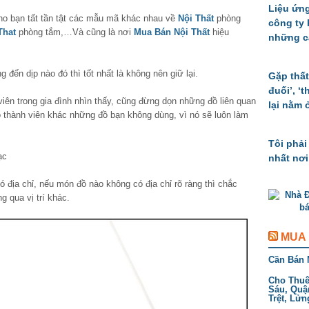
Liệu ứng
o bạn tất tần tật các mẫu mã khác nhau về
Nội Thất
phòng
công ty
That
phòng tắm,…Và cũng là nơi
Mua Bán Nội Thất
hiệu
những c
đến dịp nào đó thì tốt nhất là không nên giữ lại.
Gặp thất
đuối’, ‘
viên trong gia đình nhìn thấy, cũng đừng dọn những đồ liên quan
lại nằm 
 thành viên khác những đồ bạn không dùng, vì nó sẽ luôn làm
Tôi phải
ạc
nhất nơi
 địa chỉ, nếu món đồ nào không có địa chỉ rõ ràng thì chắc
ng qua vị trí khác.
MUA
Cần Bán 
Cho Thuê 
Sáu, Quậ
Trệt, Lửn