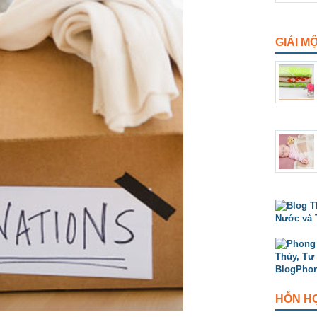
GIẢI M
HỖN H