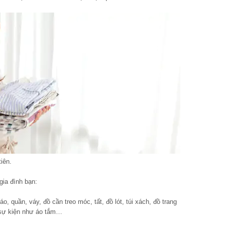
iên.
gia đình bạn:
o, quần, váy, đồ cần treo móc, tất, đồ lót, túi xách, đồ trang
 sự kiện như áo tắm…