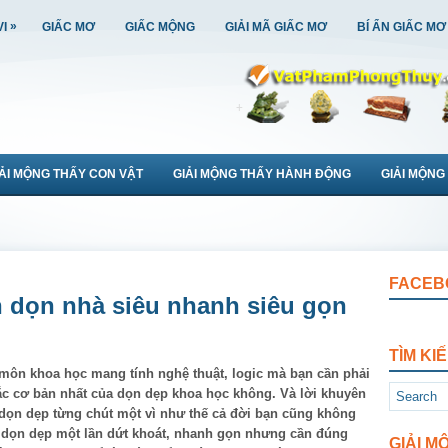
»
VI
GIẤC MƠ
GIẤC MỘNG
GIẢI MÃ GIẤC MƠ
BÍ ẨN GIẤC MƠ
IẢI MỘNG THẤY CON VẬT
GIẢI MỘNG THẤY HÀNH ĐỘNG
GIẢI MỘNG
FACEB
 dọn nhà siêu nhanh siêu gọn
TÌM KI
 môn khoa học mang tính nghệ thuật, logic mà bạn cần phải
c cơ bản nhất của dọn dẹp khoa học không. Và lời khuyên
 dọn dẹp từng chút một vì như thế cả đời bạn cũng không
 dọn dẹp một lần dứt khoát, nhanh gọn nhưng cần đúng
GIẢI M