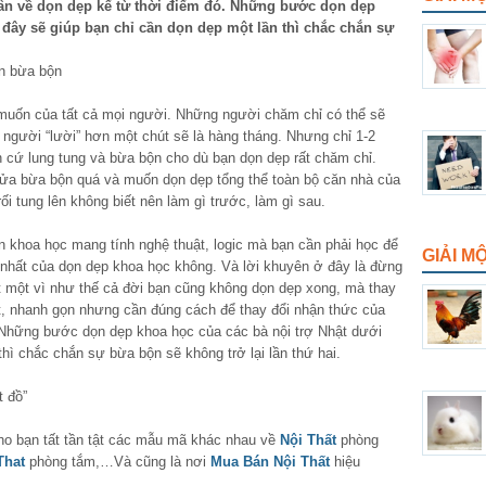
hân về dọn dẹp kể từ thời điểm đó. Những bước dọn dẹp
 đây sẽ giúp bạn chỉ cần dọn dẹp một lần thì chắc chắn sự
n bừa bộn
muốn của tất cả mọi người. Những người chăm chỉ có thể sẽ
người “lười” hơn một chút sẽ là hàng tháng. Nhưng chỉ 1-2
n cứ lung tung và bừa bộn cho dù bạn dọn dẹp rất chăm chỉ.
cửa bừa bộn quá và muốn dọn dẹp tổng thể toàn bộ căn nhà của
ối tung lên không biết nên làm gì trước, làm gì sau.
n khoa học mang tính nghệ thuật, logic mà bạn cần phải học để
GIẢI M
hất của dọn dẹp khoa học không. Và lời khuyên ở đây là đừng
t một vì như thế cả đời bạn cũng không dọn dẹp xong, mà thay
t, nhanh gọn nhưng cần đúng cách để thay đổi nhận thức của
 Những bước dọn dẹp khoa học của các bà nội trợ Nhật dưới
thì chắc chắn sự bừa bộn sẽ không trở lại lần thứ hai.
t đồ”
o bạn tất tần tật các mẫu mã khác nhau về
Nội Thất
phòng
That
phòng tắm,…Và cũng là nơi
Mua Bán Nội Thất
hiệu