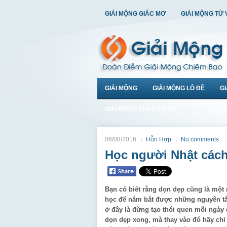
GIẢI MỘNG GIẤC MƠ
GIẢI MỘNG TỬ 
GIẢI MỘNG
GIẢI MỘNG LÔ ĐỀ
G
GIẢI MỘNG THẤY ĐỒ VẬT
06/08/2016
Hỗn Hợp
No comments
Học người Nhật cách
Bạn có biết rằng dọn dẹp cũng là một
học để nắm bắt được những nguyên tắ
ở đây là đừng tạo thói quen mỗi ngày
dọn dẹp xong, mà thay vào đó hãy chỉ