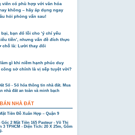
 viên có phù hợp với văn hóa
 hay không – hãy áp dụng ngay
âu hỏi phỏng vấn sau!
 bại, bạn đổ lỗi cho ‘ý chí yếu
thiếu tiền’, nhưng vấn đề đích thực
ở chỗ là: Lười thay đổi
 làm gì khi niềm hạnh phúc duy
 công sở chính là vị sếp tuyệt vời?
 BÁN NHÀ ĐẤT
Mặt Tiền Đỗ Xuân Hợp – Quận 9
Góc 2 Mặt Tiền 165 Pasteur - Võ Thị
n 3 TPHCM - Diện Tích: 20 X 25m, Gồm
g.