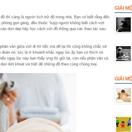
GIẢI M
 đồ thì càng là người tích trữ đồ trong nhà. Bạn có biết rằng đến
phòng gọn gàng, đều thuộc “tuýp người không biết cách vứt
y vào dọn dẹp hãy học cách vứt đồ thông qua các thao tác sau:
hân vân giữa vứt đi thì tiếc mà để lại thì cũng không chắc sẽ
 đoán nó, tức là ở khoảnh khắc ngay lúc ấy bạn có thích nó
ếu ngay lúc này bạn thấy ưng thì giữ lại, còn nếu phân vân và
 dọn dứt khoát và triệt để những đồ theo cùng chủng loại.
GIẢI 