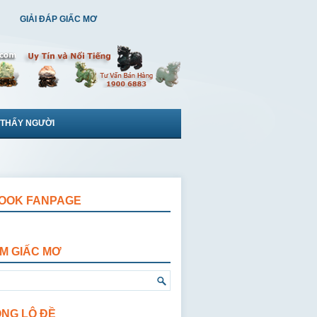
GIẢI ĐÁP GIẤC MƠ
 THẤY NGƯỜI
OOK FANPAGE
ẾM GIẤC MƠ
ỘNG LÔ ĐỀ