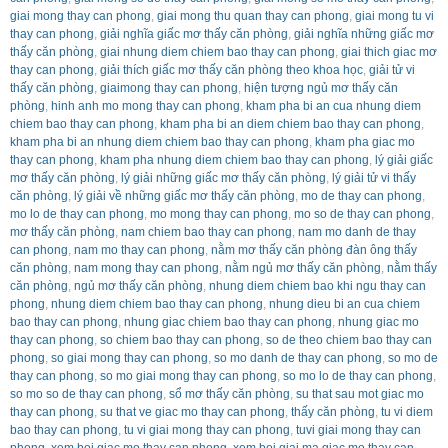
giai mong thay can phong
,
giai mong thu quan thay can phong
,
giai mong tu vi
thay can phong
,
giải nghĩa giấc mơ thấy căn phòng
,
giải nghĩa những giấc mơ
thấy căn phòng
,
giai nhung diem chiem bao thay can phong
,
giai thich giac mơ
thay can phong
,
giải thích giấc mơ thấy căn phòng theo khoa học
,
giải tử vi
thấy căn phòng
,
giaimong thay can phong
,
hiện tượng ngủ mơ thấy căn
phòng
,
hinh anh mo mong thay can phong
,
kham pha bi an cua nhung diem
chiem bao thay can phong
,
kham pha bi an diem chiem bao thay can phong
,
kham pha bi an nhung diem chiem bao thay can phong
,
kham pha giac mo
thay can phong
,
kham pha nhung diem chiem bao thay can phong
,
lý giải giấc
mơ thấy căn phòng
,
lý giải những giấc mơ thấy căn phòng
,
lý giải tử vi thấy
căn phòng
,
lý giải về những giấc mơ thấy căn phòng
,
mo de thay can phong
,
mo lo de thay can phong
,
mo mong thay can phong
,
mo so de thay can phong
,
mơ thấy căn phòng
,
nam chiem bao thay can phong
,
nam mo danh de thay
can phong
,
nam mo thay can phong
,
nằm mơ thấy căn phòng đàn ông thấy
căn phòng
,
nam mong thay can phong
,
nằm ngủ mơ thấy căn phòng
,
nằm thấy
căn phòng
,
ngủ mơ thấy căn phòng
,
nhung diem chiem bao khi ngu thay can
phong
,
nhung diem chiem bao thay can phong
,
nhung dieu bi an cua chiem
bao thay can phong
,
nhung giac chiem bao thay can phong
,
nhung giac mo
thay can phong
,
so chiem bao thay can phong
,
so de theo chiem bao thay can
phong
,
so giai mong thay can phong
,
so mo danh de thay can phong
,
so mo de
thay can phong
,
so mo giai mong thay can phong
,
so mo lo de thay can phong
,
so mo so de thay can phong
,
sổ mơ thấy căn phòng
,
su that sau mot giac mo
thay can phong
,
su that ve giac mo thay can phong
,
thấy căn phòng
,
tu vi diem
bao thay can phong
,
tu vi giai mong thay can phong
,
tuvi giai mong thay can
phong
,
xem boi giac mo thay can phong
,
xem boi giai ma giac mo thay can