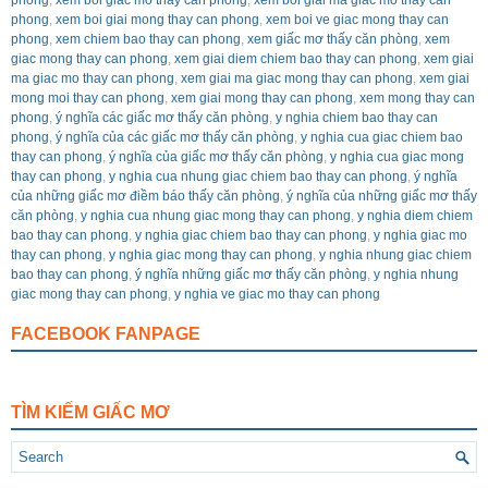
phong
,
xem boi giai mong thay can phong
,
xem boi ve giac mong thay can
phong
,
xem chiem bao thay can phong
,
xem giấc mơ thấy căn phòng
,
xem
giac mong thay can phong
,
xem giai diem chiem bao thay can phong
,
xem giai
ma giac mo thay can phong
,
xem giai ma giac mong thay can phong
,
xem giai
mong moi thay can phong
,
xem giai mong thay can phong
,
xem mong thay can
phong
,
ý nghĩa các giấc mơ thấy căn phòng
,
y nghia chiem bao thay can
phong
,
ý nghĩa của các giấc mơ thấy căn phòng
,
y nghia cua giac chiem bao
thay can phong
,
ý nghĩa của giấc mơ thấy căn phòng
,
y nghia cua giac mong
thay can phong
,
y nghia cua nhung giac chiem bao thay can phong
,
ý nghĩa
của những giấc mơ điềm báo thấy căn phòng
,
ý nghĩa của những giấc mơ thấy
căn phòng
,
y nghia cua nhung giac mong thay can phong
,
y nghia diem chiem
bao thay can phong
,
y nghia giac chiem bao thay can phong
,
y nghia giac mo
thay can phong
,
y nghia giac mong thay can phong
,
y nghia nhung giac chiem
bao thay can phong
,
ý nghĩa những giấc mơ thấy căn phòng
,
y nghia nhung
giac mong thay can phong
,
y nghia ve giac mo thay can phong
FACEBOOK FANPAGE
TÌM KIẾM GIẤC MƠ