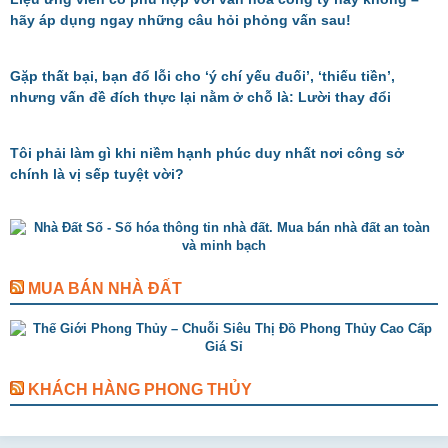
hãy áp dụng ngay những câu hỏi phỏng vấn sau!
Gặp thất bại, bạn đổ lỗi cho ‘ý chí yếu đuối’, ‘thiếu tiền’,
nhưng vấn đề đích thực lại nằm ở chỗ là: Lười thay đổi
Tôi phải làm gì khi niềm hạnh phúc duy nhất nơi công sở
chính là vị sếp tuyệt vời?
MUA BÁN NHÀ ĐẤT
KHÁCH HÀNG PHONG THỦY