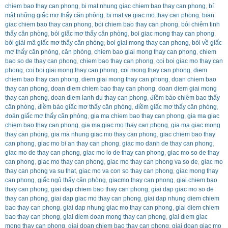
chiem bao thay can phong
,
bi mat nhung giac chiem bao thay can phong
,
bí
mật những giấc mơ thấy căn phòng
,
bi mat ve giac mo thay can phong
,
bian
giac chiem bao thay can phong
,
boi chiem bao thay can phong
,
bói chiêm tinh
thấy căn phòng
,
bói giấc mơ thấy căn phòng
,
boi giac mong thay can phong
,
bói giải mã giấc mơ thấy căn phòng
,
boi giai mong thay can phong
,
bói về giấc
mơ thấy căn phòng
,
căn phòng
,
chiem bao giai mong thay can phong
,
chiem
bao so de thay can phong
,
chiem bao thay can phong
,
coi boi giac mo thay can
phong
,
coi boi giai mong thay can phong
,
coi mong thay can phong
,
diem
chiem bao thay can phong
,
diem giai mong thay can phong
,
doan chiem bao
thay can phong
,
doan diem chiem bao thay can phong
,
doan diem giai mong
thay can phong
,
doan diem lanh du thay can phong
,
điềm báo chiêm bao thấy
căn phòng
,
điềm báo giấc mơ thấy căn phòng
,
điềm giấc mơ thấy căn phòng
,
đoán giấc mơ thấy căn phòng
,
gia ma chiem bao thay can phong
,
gia ma giac
chiem bao thay can phong
,
gia ma giac mo thay can phong
,
gia ma giac mong
thay can phong
,
gia ma nhung giac mo thay can phong
,
giac chiem bao thay
can phong
,
giac mo bi an thay can phong
,
giac mo danh de thay can phong
,
giac mo de thay can phong
,
giac mo lo de thay can phong
,
giac mo so de thay
can phong
,
giac mo thay can phong
,
giac mo thay can phong va so de
,
giac mo
thay can phong va su that
,
giac mo va con so thay can phong
,
giac mong thay
can phong
,
giấc ngủ thấy căn phòng
,
giacmo thay can phong
,
giai chiem bao
thay can phong
,
giai dap chiem bao thay can phong
,
giai dap giac mo so de
thay can phong
,
giai dap giac mo thay can phong
,
giai dap nhung diem chiem
bao thay can phong
,
giai dap nhung giac mo thay can phong
,
giai diem chiem
bao thay can phong
,
giai diem doan mong thay can phong
,
giai diem giac
mong thay can phong
,
giai doan chiem bao thay can phong
,
giai doan giac mo