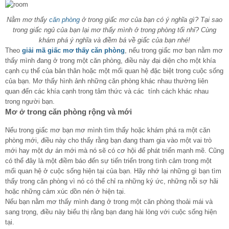
Nằm mơ thấy
căn phòng
ở trong giấc mơ của bạn có ý nghĩa gì? Tại sao
trong giấc ngủ của bạn lại mơ thấy mình ở trong phòng tối nhỉ? Cùng
khám phá ý nghĩa và điềm bá về giấc của bạn nhé!
Theo
giải mã giấc mơ thấy căn phòng
, nếu trong giấc mơ bạn nằm mơ
thấy mình đang ở trong một căn phòng, điều này đại diện cho một khía
cạnh cụ thể của bản thân hoặc một mối quan hệ đặc biệt trong cuộc sống
của bạn. Mơ thấy hình ảnh những căn phòng khác nhau thường liên
quan đến các khía cạnh trong tâm thức và các tính cách khác nhau
trong người bạn.
Mơ ở trong căn phòng rộng và mới
Nếu trong giấc mơ bạn mơ mình tìm thấy hoặc khám phá ra một căn
phòng mới, điều này cho thấy rằng bạn đang tham gia vào một vai trò
mới hay một dự án mới mà nó sẽ có cơ hội để phát triển mạnh mẽ. Cũng
có thể đây là một điềm báo đến sự tiến triển trong tình cảm trong một
mối quan hệ ở cuộc sống hiện tại của bạn. Hãy nhớ lại những gì bạn tìm
thấy trong căn phòng vì nó có thể chỉ ra những ký ức, những nỗi sợ hãi
hoặc những cảm xúc dồn nén ở hiện tại.
Nếu bạn nằm mơ thấy mình đang ở trong một căn phòng thoải mái và
sang trọng, điều này biểu thị rằng bạn đang hài lòng với cuộc sống hiện
tại.