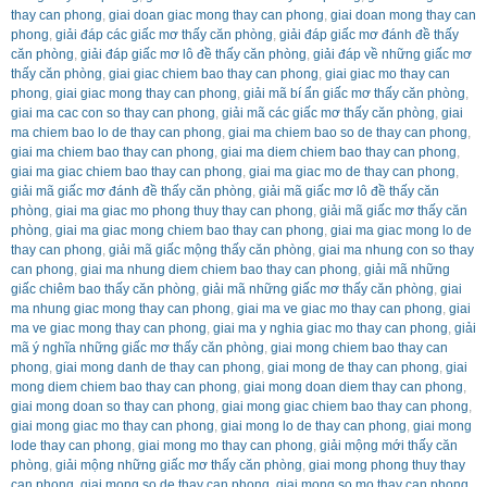
thay can phong
,
giai doan giac mong thay can phong
,
giai doan mong thay can
phong
,
giải đáp các giấc mơ thấy căn phòng
,
giải đáp giấc mơ đánh đề thấy
căn phòng
,
giải đáp giấc mơ lô đề thấy căn phòng
,
giải đáp về những giấc mơ
thấy căn phòng
,
giai giac chiem bao thay can phong
,
giai giac mo thay can
phong
,
giai giac mong thay can phong
,
giải mã bí ẩn giấc mơ thấy căn phòng
,
giai ma cac con so thay can phong
,
giải mã các giấc mơ thấy căn phòng
,
giai
ma chiem bao lo de thay can phong
,
giai ma chiem bao so de thay can phong
,
giai ma chiem bao thay can phong
,
giai ma diem chiem bao thay can phong
,
giai ma giac chiem bao thay can phong
,
giai ma giac mo de thay can phong
,
giải mã giấc mơ đánh đề thấy căn phòng
,
giải mã giấc mơ lô đề thấy căn
phòng
,
giai ma giac mo phong thuy thay can phong
,
giải mã giấc mơ thấy căn
phòng
,
giai ma giac mong chiem bao thay can phong
,
giai ma giac mong lo de
thay can phong
,
giải mã giấc mộng thấy căn phòng
,
giai ma nhung con so thay
can phong
,
giai ma nhung diem chiem bao thay can phong
,
giải mã những
giấc chiêm bao thấy căn phòng
,
giải mã những giấc mơ thấy căn phòng
,
giai
ma nhung giac mong thay can phong
,
giai ma ve giac mo thay can phong
,
giai
ma ve giac mong thay can phong
,
giai ma y nghia giac mo thay can phong
,
giải
mã ý nghĩa những giấc mơ thấy căn phòng
,
giai mong chiem bao thay can
phong
,
giai mong danh de thay can phong
,
giai mong de thay can phong
,
giai
mong diem chiem bao thay can phong
,
giai mong doan diem thay can phong
,
giai mong doan so thay can phong
,
giai mong giac chiem bao thay can phong
,
giai mong giac mo thay can phong
,
giai mong lo de thay can phong
,
giai mong
lode thay can phong
,
giai mong mo thay can phong
,
giải mộng mới thấy căn
phòng
,
giải mộng những giấc mơ thấy căn phòng
,
giai mong phong thuy thay
can phong
,
giai mong so de thay can phong
,
giai mong so mo thay can phong
,