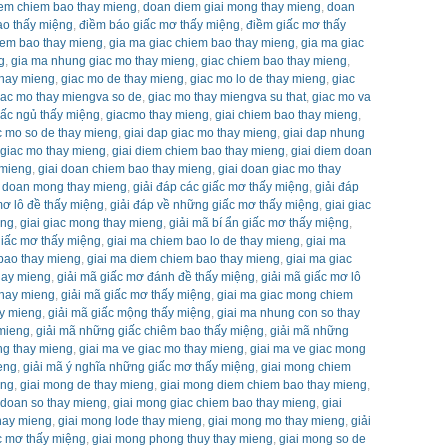
em chiem bao thay mieng
,
doan diem giai mong thay mieng
,
doan
ao thấy miệng
,
điềm báo giấc mơ thấy miệng
,
điềm giấc mơ thấy
iem bao thay mieng
,
gia ma giac chiem bao thay mieng
,
gia ma giac
g
,
gia ma nhung giac mo thay mieng
,
giac chiem bao thay mieng
,
thay mieng
,
giac mo de thay mieng
,
giac mo lo de thay mieng
,
giac
iac mo thay miengva so de
,
giac mo thay miengva su that
,
giac mo va
iấc ngủ thấy miệng
,
giacmo thay mieng
,
giai chiem bao thay mieng
,
c mo so de thay mieng
,
giai dap giac mo thay mieng
,
giai dap nhung
 giac mo thay mieng
,
giai diem chiem bao thay mieng
,
giai diem doan
 mieng
,
giai doan chiem bao thay mieng
,
giai doan giac mo thay
i doan mong thay mieng
,
giải đáp các giấc mơ thấy miệng
,
giải đáp
mơ lô đề thấy miệng
,
giải đáp về những giấc mơ thấy miệng
,
giai giac
eng
,
giai giac mong thay mieng
,
giải mã bí ẩn giấc mơ thấy miệng
,
giấc mơ thấy miệng
,
giai ma chiem bao lo de thay mieng
,
giai ma
bao thay mieng
,
giai ma diem chiem bao thay mieng
,
giai ma giac
hay mieng
,
giải mã giấc mơ đánh đề thấy miệng
,
giải mã giấc mơ lô
thay mieng
,
giải mã giấc mơ thấy miệng
,
giai ma giac mong chiem
ay mieng
,
giải mã giấc mộng thấy miệng
,
giai ma nhung con so thay
 mieng
,
giải mã những giấc chiêm bao thấy miệng
,
giải mã những
ng thay mieng
,
giai ma ve giac mo thay mieng
,
giai ma ve giac mong
ieng
,
giải mã ý nghĩa những giấc mơ thấy miệng
,
giai mong chiem
eng
,
giai mong de thay mieng
,
giai mong diem chiem bao thay mieng
,
 doan so thay mieng
,
giai mong giac chiem bao thay mieng
,
giai
thay mieng
,
giai mong lode thay mieng
,
giai mong mo thay mieng
,
giải
c mơ thấy miệng
,
giai mong phong thuy thay mieng
,
giai mong so de