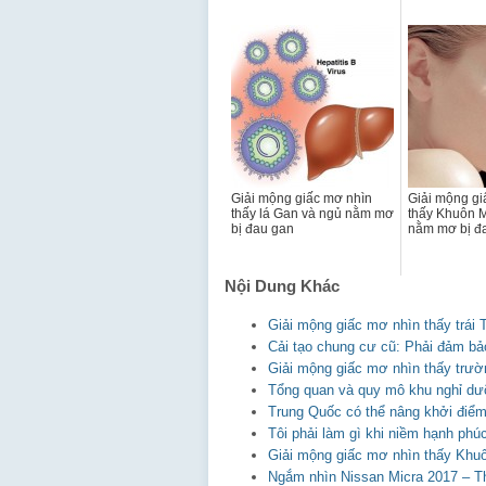
Giải mộng giấc mơ nhìn
Giải mộng gi
thấy lá Gan và ngủ nằm mơ
thấy Khuôn M
bị đau gan
nằm mơ bị đ
Nội Dung Khác
Giải mộng giấc mơ nhìn thấy trái
Cải tạo chung cư cũ: Phải đảm bả
Giải mộng giấc mơ nhìn thấy trư
Tổng quan và quy mô khu nghỉ dư
Trung Quốc có thể nâng khởi điểm
Tôi phải làm gì khi niềm hạnh phúc
Giải mộng giấc mơ nhìn thấy Khu
Ngắm nhìn Nissan Micra 2017 – T