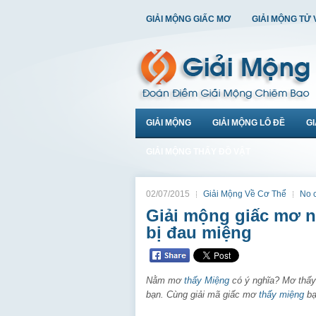
GIẢI MỘNG GIẤC MƠ
GIẢI MỘNG TỬ 
GIẢI MỘNG
GIẢI MỘNG LÔ ĐỀ
G
GIẢI MỘNG THẤY ĐỒ VẬT
02/07/2015
Giải Mộng Về Cơ Thể
No 
Giải mộng giấc mơ 
bị đau miệng
Nằm mơ
thấy Miệng
có ý nghĩa? Mơ thấy
bạn. Cùng giải mã giấc mơ
thấy miệng
bạ