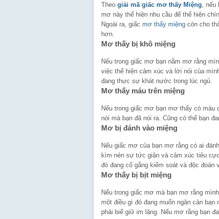
Theo
giải mã giấc mơ thấy Miệng
, nếu
mơ này thể hiện nhu cầu để thể hiện chí
Ngoài ra, giấc
mơ thấy miệng
còn cho thấ
hơn.
Mơ thấy bị khô miệng
Nếu trong giấc mơ bạn nằm mơ rằng mình
việc thể hiện cảm xúc và lời nói của mìn
đang thực sự khát nước trong lúc ngủ.
Mơ thấy máu trên miệng
Nếu trong giấc mơ bạn mơ thấy có máu q
nói mà bạn đã nói ra. Cũng có thể bạn đa
Mơ bị đánh vào miệng
Nếu giấc mơ của bạn mơ rằng có ai đánh
kìm nén sự tức giận và cảm xúc tiêu cự
đó đang cố gắng kiểm soát và độc đoán vớ
Mơ thấy bị bịt miệng
Nếu trong giấc mơ mà bạn mơ rằng mình 
một điều gì đó đang muốn ngăn cản bạn n
phải biế giữ im lặng. Nếu mơ rằng bạn đa