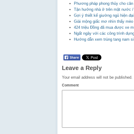
Phương pháp phong thủy cho căn 
Tận hưởng nhà ở trên mặt nước / 
Gợi ý thiết kế giường ngủ hiện đại
Giải mộng giấc mơ nhìn thấy mèo
424 triệu Đồng đã mua được xe mu
Ngất ngây với các công trình dựn
Hướng dẫn xem trùng tang nam si
Leave a Reply
Your email address will not be published.
Comment