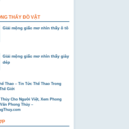
ỘNG THẤY ĐỒ VẬT
Giải mộng giấc mơ nhìn thấy ô tô
Giải mộng giấc mơ nhìn thấy giày
dép
ỢP