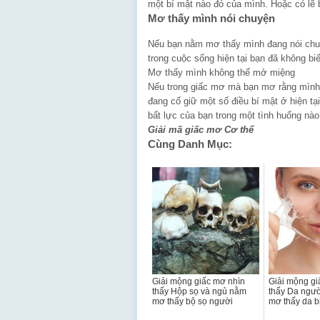
một bí mật nào đó của mình. Hoặc có lẽ 
Mơ thấy mình nói chuyện
Nếu bạn nằm mơ thấy mình đang nói chuyệ
trong cuộc sống hiện tại bạn đã không bi
Mơ thấy mình không thể mở miệng
Nếu trong giấc mơ mà bạn mơ rằng mình
đang cố giữ một số điều bí mật ở hiện tạ
bất lực của bạn trong một tình huống nào
Giải mã giấc mơ Cơ thể
Cùng Danh Mục:
Giải mộng giấc mơ nhìn
Giải mộng gi
thấy Hộp sọ và ngủ nằm
thấy Da ngư
mơ thấy bộ sọ người
mơ thấy da b