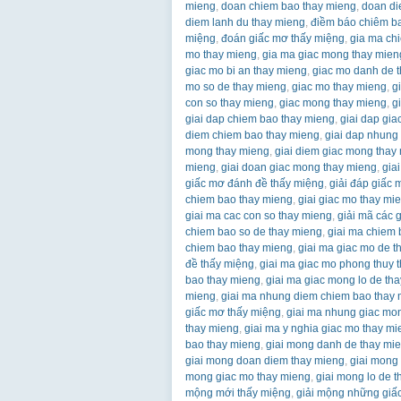
mieng
,
doan chiem bao thay mieng
,
doan di
diem lanh du thay mieng
,
điềm báo chiêm b
miệng
,
đoán giấc mơ thấy miệng
,
gia ma ch
mo thay mieng
,
gia ma giac mong thay mien
giac mo bi an thay mieng
,
giac mo danh de 
mo so de thay mieng
,
giac mo thay mieng
,
g
con so thay mieng
,
giac mong thay mieng
,
g
giai dap chiem bao thay mieng
,
giai dap gia
diem chiem bao thay mieng
,
giai dap nhung
mong thay mieng
,
giai diem giac mong thay
mieng
,
giai doan giac mong thay mieng
,
gia
giấc mơ đánh đề thấy miệng
,
giải đáp giấc 
chiem bao thay mieng
,
giai giac mo thay mi
giai ma cac con so thay mieng
,
giải mã các 
chiem bao so de thay mieng
,
giai ma chiem 
chiem bao thay mieng
,
giai ma giac mo de t
đề thấy miệng
,
giai ma giac mo phong thuy 
bao thay mieng
,
giai ma giac mong lo de th
mieng
,
giai ma nhung diem chiem bao thay
giấc mơ thấy miệng
,
giai ma nhung giac mo
thay mieng
,
giai ma y nghia giac mo thay m
bao thay mieng
,
giai mong danh de thay mi
giai mong doan diem thay mieng
,
giai mong
mong giac mo thay mieng
,
giai mong lo de 
mộng mới thấy miệng
,
giải mộng những giấ