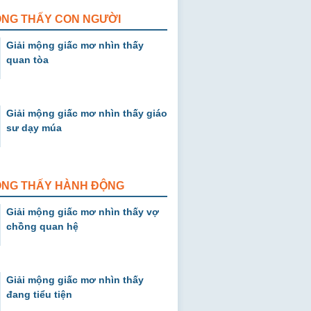
ỘNG THẤY CON NGƯỜI
Giải mộng giấc mơ nhìn thấy
quan tòa
Giải mộng giấc mơ nhìn thấy giáo
sư dạy múa
MỘNG THẤY HÀNH ĐỘNG
Giải mộng giấc mơ nhìn thấy vợ
chồng quan hệ
Giải mộng giấc mơ nhìn thấy
đang tiểu tiện