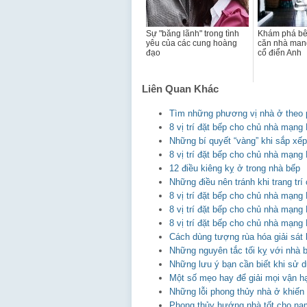
Sự "băng lãnh" trong tình
Khám phá bê
yêu của các cung hoàng
căn nhà man
đạo
cổ điển Anh
Liên Quan Khác
Tìm những phương vị nhà ở theo 
8 vị trí đặt bếp cho chủ nhà mạ
Những bí quyết “vàng” khi sắp xế
8 vị trí đặt bếp cho chủ nhà mạ
12 điều kiêng kỵ ở trong nhà bếp
Những điều nên tránh khi trang tr
8 vị trí đặt bếp cho chủ nhà mạn
8 vị trí đặt bếp cho chủ nhà mạn
8 vị trí đặt bếp cho chủ nhà mạn
Cách dùng tượng rùa hóa giải sát
Những nguyên tắc tối kỵ với nhà b
Những lưu ý bạn cần biết khi sử d
Một số mẹo hay để giải mọi vận hạ
Những lỗi phong thủy nhà ở khiến
Phong thủy hướng nhà tốt cho na