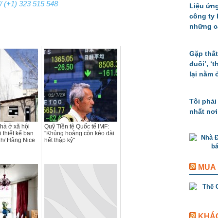
/ (+1) 323 515 548
Liệu ứng
công ty
những c
Gặp thất
đuối’, ‘
lại nằm 
Tôi phải
nhất nơi
hà ở xã hội
Quỹ Tiền tệ Quốc tế IMF:
i thiết kế ban
''Khủng hoảng còn kéo dài
h/ Hãng Nice
hết thập kỷ''
MUA
KHÁ