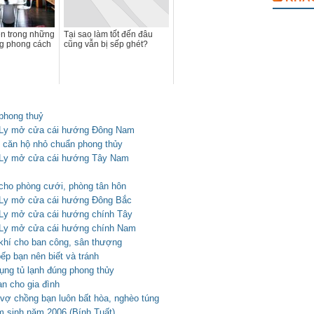
n trong những
Tại sao làm tốt đến đâu
g phong cách
cũng vẫn bị sếp ghét?
phong thuỷ
ng Ly mở cửa cái hướng Đông Nam
p căn hộ nhỏ chuẩn phong thủy
ng Ly mở cửa cái hướng Tây Nam
í cho phòng cưới, phòng tân hôn
g Ly mở cửa cái hướng Đông Bắc
g Ly mở cửa cái hướng chính Tây
g Ly mở cửa cái hướng chính Nam
 khí cho ban công, sân thượng
ếp bạn nên biết và tránh
ụng tủ lạnh đúng phong thủy
n cho gia đình
 vợ chồng bạn luôn bất hòa, nghèo túng
m sinh năm 2006 (Bính Tuất)