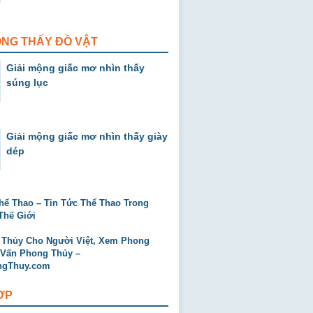
ỘNG THẤY ĐỒ VẬT
Giải mộng giấc mơ nhìn thấy
súng lục
Giải mộng giấc mơ nhìn thấy giày
dép
ỢP