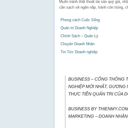
Muốn tránh thất thoát tài sản quý giá, nh
cần sạch sẽ ngăn nắp, tránh côn trùng, c
Phong cách Cuộc Sống
Quản trị Doanh Nghiệp
Chính Sách – Quản Lý
Chuyện Doanh Nhân
Tin Tức Doanh nghiệp
BUSINESS – CỔNG THÔNG TI
NGHIỆP MỚI NHẤT, GƯƠNG
THỰC TIỄN QUẢN TRỊ CỦA 
BUSINESS BY THIENMY.COM 
MARKETING – DOANH NHÂN