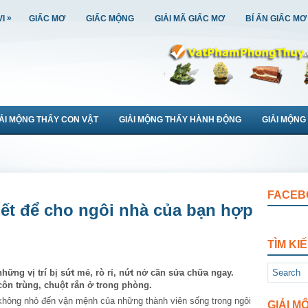
»
VI
GIẤC MƠ
GIẤC MỘNG
GIẢI MÃ GIẤC MƠ
BÍ ẨN GIẤC MƠ
IẢI MỘNG THẤY CON VẬT
GIẢI MỘNG THẤY HÀNH ĐỘNG
GIẢI MỘNG
FACEB
iết để cho ngôi nhà của bạn hợp
TÌM KI
những vị trí bị sứt mẻ, rò rỉ, nứt nở cần sửa chữa ngay.
ôn trùng, chuột rắn ở trong phòng.
hông nhỏ đến vận mệnh của những thành viên sống trong ngôi
GIẢI M