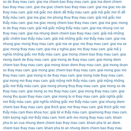
so de thay mau cam
,
giai ma chiem bao thay mau cam
,
giai ma diem chiem
bao thay mau cam
,
giai ma giac chiem bao thay mau cam
,
giai ma giac mo de
thay mau cam
,
giải mã giấc mơ đánh đề thấy màu cam
,
giải mã giấc mơ lô đề
thấy màu cam
,
giai ma giac mo phong thuy thay mau cam
,
giải mã giấc mơ
thấy màu cam
,
giai ma giac mong chiem bao thay mau cam
,
giai ma giac mong
lo de thay mau cam
,
giải mã giấc mộng thấy màu cam
,
giai ma nhung con so
thay mau cam
,
giai ma nhung diem chiem bao thay mau cam
,
giải mã những
giấc chiêm bao thấy màu cam
,
giải mã những giấc mơ thấy màu cam
,
giai ma
nhung giac mong thay mau cam
,
giai ma ve giac mo thay mau cam
,
giai ma ve
giac mong thay mau cam
,
giai ma y nghia giac mo thay mau cam
,
giải mã ý
nghĩa những giấc mơ thấy màu cam
,
giai mong chiem bao thay mau cam
,
giai
mong danh de thay mau cam
,
giai mong de thay mau cam
,
giai mong diem
chiem bao thay mau cam
,
giai mong doan diem thay mau cam
,
giai mong doan
so thay mau cam
,
giai mong giac chiem bao thay mau cam
,
giai mong giac mo
thay mau cam
,
giai mong lo de thay mau cam
,
giai mong lode thay mau cam
,
giai mong mo thay mau cam
,
giải mộng mới thấy màu cam
,
giải mộng những
giấc mơ thấy màu cam
,
giai mong phong thuy thay mau cam
,
giai mong so de
thay mau cam
,
giai mong so mo thay mau cam
,
giai mong thay mau cam
,
giai
mong thu quan thay mau cam
,
giai mong tu vi thay mau cam
,
giải nghĩa giấc
mơ thấy màu cam
,
giải nghĩa những giấc mơ thấy màu cam
,
giai nhung diem
chiem bao thay mau cam
,
giai thich giac mơ thay mau cam
,
giải thích giấc mơ
thấy màu cam theo khoa học
,
giải tử vi thấy màu cam
,
giaimong thay mau cam
,
hiện tượng ngủ mơ thấy màu cam
,
hinh anh mo mong thay mau cam
,
kham
pha bi an cua nhung diem chiem bao thay mau cam
,
kham pha bi an diem
chiem bao thay mau cam
,
kham pha bi an nhung diem chiem bao thay mau