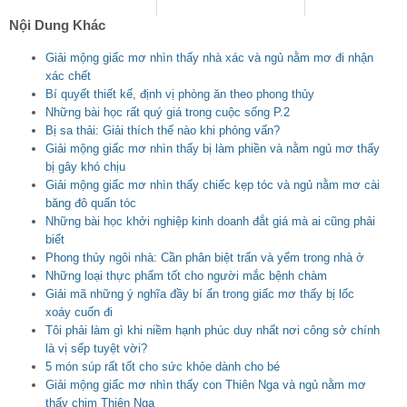
Nội Dung Khác
Giải mộng giấc mơ nhìn thấy nhà xác và ngủ nằm mơ đi nhận
xác chết
Bí quyết thiết kế, định vị phòng ăn theo phong thủy
Những bài học rất quý giá trong cuộc sống P.2
Bị sa thải: Giải thích thế nào khi phỏng vấn?
Giải mộng giấc mơ nhìn thấy bị làm phiền và nằm ngủ mơ thấy
bị gây khó chịu
Giải mộng giấc mơ nhìn thấy chiếc kẹp tóc và ngủ nằm mơ cài
băng đô quấn tóc
Những bài học khởi nghiệp kinh doanh đắt giá mà ai cũng phải
biết
Phong thủy ngôi nhà: Cần phân biệt trấn và yểm trong nhà ở
Những loại thực phẩm tốt cho người mắc bệnh chàm
Giải mã những ý nghĩa đầy bí ẩn trong giấc mơ thấy bị lốc
xoáy cuốn đi
Tôi phải làm gì khi niềm hạnh phúc duy nhất nơi công sở chính
là vị sếp tuyệt vời?
5 món súp rất tốt cho sức khỏe dành cho bé
Giải mộng giấc mơ nhìn thấy con Thiên Nga và ngủ nằm mơ
thấy chim Thiên Nga