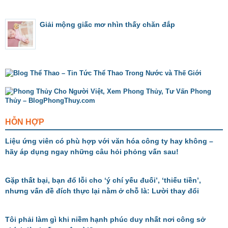
Giải mộng giấc mơ nhìn thấy chăn đắp
HỖN HỢP
Liệu ứng viên có phù hợp với văn hóa công ty hay không –
hãy áp dụng ngay những câu hỏi phỏng vấn sau!
Gặp thất bại, bạn đổ lỗi cho ‘ý chí yếu đuối’, ‘thiếu tiền’,
nhưng vấn đề đích thực lại nằm ở chỗ là: Lười thay đổi
Tôi phải làm gì khi niềm hạnh phúc duy nhất nơi công sở