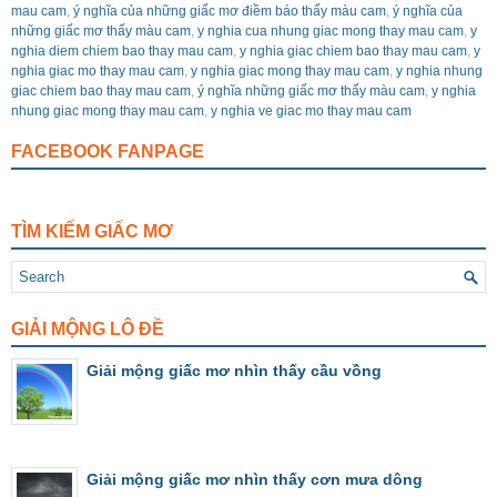
mau cam
,
ý nghĩa của những giấc mơ điềm báo thấy màu cam
,
ý nghĩa của
những giấc mơ thấy màu cam
,
y nghia cua nhung giac mong thay mau cam
,
y
nghia diem chiem bao thay mau cam
,
y nghia giac chiem bao thay mau cam
,
y
nghia giac mo thay mau cam
,
y nghia giac mong thay mau cam
,
y nghia nhung
giac chiem bao thay mau cam
,
ý nghĩa những giấc mơ thấy màu cam
,
y nghia
nhung giac mong thay mau cam
,
y nghia ve giac mo thay mau cam
FACEBOOK FANPAGE
TÌM KIẾM GIẤC MƠ
GIẢI MỘNG LÔ ĐỀ
Giải mộng giấc mơ nhìn thấy cầu vồng
Giải mộng giấc mơ nhìn thấy cơn mưa dông