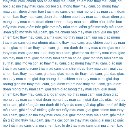
thay mau cam
,
chiem bao so de thay mau cam
,
chiem bao thay mau cam
,
coi
boi giac mo thay mau cam
,
coi boi giai mong thay mau cam
,
coi mong thay
mau cam
,
diem chiem bao thay mau cam
,
diem giai mong thay mau cam
,
doan
chiem bao thay mau cam
,
doan diem chiem bao thay mau cam
,
doan diem giai
mong thay mau cam
,
doan diem lanh du thay mau cam
,
điềm báo chiêm bao
thấy màu cam
,
điềm báo giấc mơ thấy màu cam
,
điềm giấc mơ thấy màu cam
,
đoán giấc mơ thấy màu cam
,
gia ma chiem bao thay mau cam
,
gia ma giac
chiem bao thay mau cam
,
gia ma giac mo thay mau cam
,
gia ma giac mong
thay mau cam
,
gia ma nhung giac mo thay mau cam
,
giac chiem bao thay mau
cam
,
giac mo bi an thay mau cam
,
giac mo danh de thay mau cam
,
giac mo de
thay mau cam
,
giac mo lo de thay mau cam
,
giac mo so de thay mau cam
,
giac
mo thay mau cam
,
giac mo thay mau cam va so de
,
giac mo thay mau cam va
su that
,
giac mo va con so thay mau cam
,
giac mong thay mau cam
,
giấc ngủ
thấy màu cam
,
giacmo thay mau cam
,
giai chiem bao thay mau cam
,
giai dap
chiem bao thay mau cam
,
giai dap giac mo so de thay mau cam
,
giai dap giac
mo thay mau cam
,
giai dap nhung diem chiem bao thay mau cam
,
giai dap
nhung giac mo thay mau cam
,
giai diem chiem bao thay mau cam
,
giai diem
doan mong thay mau cam
,
giai diem giac mong thay mau cam
,
giai doan
chiem bao thay mau cam
,
giai doan giac mo thay mau cam
,
giai doan giac
mong thay mau cam
,
giai doan mong thay mau cam
,
giải đáp các giấc mơ thấy
màu cam
,
giải đáp giấc mơ đánh đề thấy màu cam
,
giải đáp giấc mơ lô đề thấy
màu cam
,
giải đáp về những giấc mơ thấy màu cam
,
giai giac chiem bao thay
mau cam
,
giai giac mo thay mau cam
,
giai giac mong thay mau cam
,
giải mã bí
ẩn giấc mơ thấy màu cam
,
giai ma cac con so thay mau cam
,
giải mã các giấc
mơ thấy màu cam
,
giai ma chiem bao lo de thay mau cam
,
giai ma chiem bao