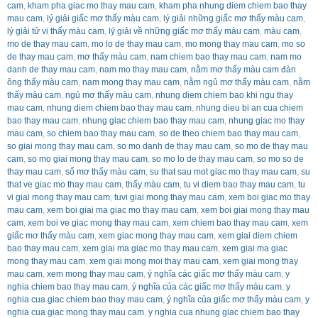
cam
,
kham pha giac mo thay mau cam
,
kham pha nhung diem chiem bao thay
mau cam
,
lý giải giấc mơ thấy màu cam
,
lý giải những giấc mơ thấy màu cam
,
lý giải tử vi thấy màu cam
,
lý giải về những giấc mơ thấy màu cam
,
màu cam
,
mo de thay mau cam
,
mo lo de thay mau cam
,
mo mong thay mau cam
,
mo so
de thay mau cam
,
mơ thấy màu cam
,
nam chiem bao thay mau cam
,
nam mo
danh de thay mau cam
,
nam mo thay mau cam
,
nằm mơ thấy màu cam đàn
ông thấy màu cam
,
nam mong thay mau cam
,
nằm ngủ mơ thấy màu cam
,
nằm
thấy màu cam
,
ngủ mơ thấy màu cam
,
nhung diem chiem bao khi ngu thay
mau cam
,
nhung diem chiem bao thay mau cam
,
nhung dieu bi an cua chiem
bao thay mau cam
,
nhung giac chiem bao thay mau cam
,
nhung giac mo thay
mau cam
,
so chiem bao thay mau cam
,
so de theo chiem bao thay mau cam
,
so giai mong thay mau cam
,
so mo danh de thay mau cam
,
so mo de thay mau
cam
,
so mo giai mong thay mau cam
,
so mo lo de thay mau cam
,
so mo so de
thay mau cam
,
sổ mơ thấy màu cam
,
su that sau mot giac mo thay mau cam
,
su
that ve giac mo thay mau cam
,
thấy màu cam
,
tu vi diem bao thay mau cam
,
tu
vi giai mong thay mau cam
,
tuvi giai mong thay mau cam
,
xem boi giac mo thay
mau cam
,
xem boi giai ma giac mo thay mau cam
,
xem boi giai mong thay mau
cam
,
xem boi ve giac mong thay mau cam
,
xem chiem bao thay mau cam
,
xem
giấc mơ thấy màu cam
,
xem giac mong thay mau cam
,
xem giai diem chiem
bao thay mau cam
,
xem giai ma giac mo thay mau cam
,
xem giai ma giac
mong thay mau cam
,
xem giai mong moi thay mau cam
,
xem giai mong thay
mau cam
,
xem mong thay mau cam
,
ý nghĩa các giấc mơ thấy màu cam
,
y
nghia chiem bao thay mau cam
,
ý nghĩa của các giấc mơ thấy màu cam
,
y
nghia cua giac chiem bao thay mau cam
,
ý nghĩa của giấc mơ thấy màu cam
,
y
nghia cua giac mong thay mau cam
,
y nghia cua nhung giac chiem bao thay