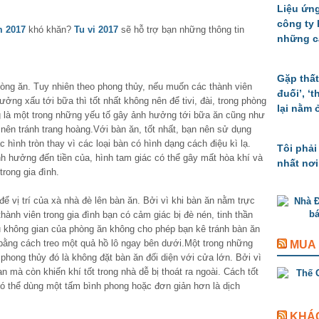
Liệu ứng
công ty
m 2017
khó khăn?
Tu vi 2017
sẽ hỗ trợ bạn những thông tin
những c
Gặp thất
phòng ăn. Tuy nhiên theo phong thủy, nếu muốn các thành viên
đuối’, ‘
ởng xấu tới bữa thì tốt nhất không nên để tivi, đài, trong phòng
lại nằm 
ng là một trong những yếu tố gây ảnh hưởng tới bữa ăn cũng như
nên tránh trang hoàng.Với bàn ăn, tốt nhất, bạn nên sử dụng
 hình tròn thay vì các loại bàn có hình dạng cách điệu kì lạ.
Tôi phải
h hưởng đến tiền của, hình tam giác có thể gây mất hòa khí và
nhất nơi
rong gia đình.
 để vị trí của xà nhà đè lên bàn ăn. Bởi vì khi bàn ăn nằm trực
hành viên trong gia đình bạn có cảm giác bị đè nén, tinh thần
u không gian của phòng ăn không cho phép bạn kê tránh bàn ăn
ải bằng cách treo một quả hồ lô ngay bên dưới.Một trong những
MUA
phong thủy đó là không đặt bàn ăn đối diện với cửa lớn. Bởi vì
 mà còn khiến khí tốt trong nhà dễ bị thoát ra ngoài. Cách tốt
có thể dùng một tấm bình phong hoặc đơn giản hơn là dịch
KHÁ