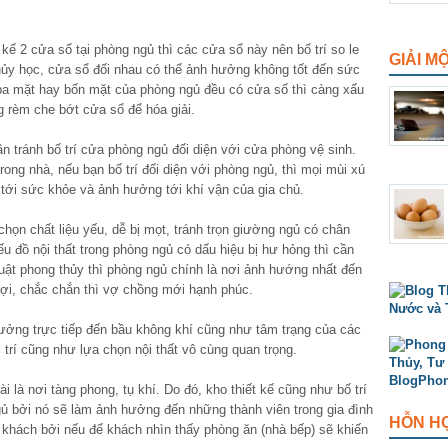
 kế 2 cửa sổ tại phòng ngủ thì các cửa sổ này nên bố trí so le
GIẢI M
ủy học, cửa sổ đối nhau có thể ảnh hưởng không tốt đến sức
 ba mặt hay bốn mặt của phòng ngủ đều có cửa số thì càng xấu
 rèm che bớt cửa sổ để hóa giải.
n tránh bố trí cửa phòng ngủ đối diện với cửa phòng vệ sinh.
rong nhà, nếu bạn bố trí đối diện với phòng ngủ, thì mọi mùi xú
tới sức khỏe và ảnh hưởng tới khí vận của gia chủ.
chọn chất liệu yếu, dễ bị mọt, tránh trọn giường ngủ có chân
 đồ nội thất trong phòng ngủ có dấu hiệu bị hư hỏng thì cần
ật phong thủy thì phòng ngủ chính là nơi ảnh hướng nhất đến
ợi, chắc chắn thì vợ chồng mới hạnh phúc.
hưởng trực tiếp đến bầu không khí cũng như tâm trạng của các
i trí cũng như lựa chọn nội thất vô cùng quan trọng.
 là nơi tàng phong, tụ khí. Do đó, kho thiết kế cũng như bố trí
ủ bởi nó sẽ làm ảnh hưởng đến những thành viên trong gia đình
HỖN H
khách bởi nếu để khách nhìn thấy phòng ăn (nhà bếp) sẽ khiến