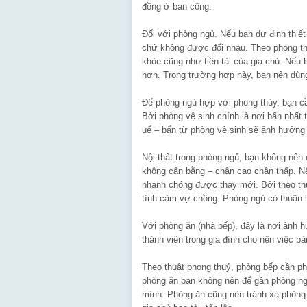
đồng ở ban công.
Đối với phòng ngủ. Nếu bạn dự định thiết
chứ không được đối nhau. Theo phong th
khỏe cũng như tiền tài của gia chủ. Nếu
hơn. Trong trường hợp này, bạn nên dùng
Để phòng ngủ hợp với phong thủy, bạn cầ
Bởi phòng vệ sinh chính là nơi bẩn nhất t
uế – bẩn từ phòng vệ sinh sẽ ảnh hưởng 
Nội thất trong phòng ngủ, bạn không nên 
không cân bằng – chân cao chân thấp. Nếu
nhanh chóng được thay mới. Bởi theo thu
tình cảm vợ chồng. Phòng ngủ có thuận l
Với phòng ăn (nhà bếp), đây là nơi ảnh 
thành viên trong gia đình cho nên việc bà
Theo thuật phong thuỷ, phòng bếp cần phài
phòng ăn bạn không nên để gần phòng ng
mình. Phòng ăn cũng nên tránh xa phòng 