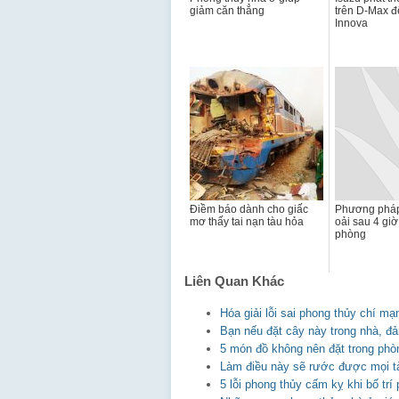
giảm căn thẳng
trên D-Max đ
Innova
Điềm báo dành cho giấc
Phương pháp
mơ thấy tai nạn tàu hỏa
oải sau 4 giờ
phòng
Liên Quan Khác
Hóa giải lỗi sai phong thủy chí m
Bạn nếu đặt cây này trong nhà, đả
5 món đồ không nên đặt trong phò
Làm điều này sẽ rước được mọi tà
5 lỗi phong thủy cấm kỵ khi bố trí