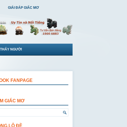
GIẢI ĐÁP GIẤC MƠ
 THẤY NGƯỜI
OOK FANPAGE
ẾM GIẤC MƠ
ỘNG LÔ ĐỀ