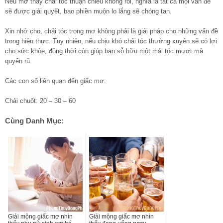
Nếu mơ thấy chải tóc thuận chiều không rối, nghĩa là tất cả mọi vấn đề
sẽ được giải quyết, bao phiền muộn lo lắng sẽ chóng tan.
Xin nhớ cho, chải tóc trong mơ không phải là giải pháp cho những vấn đề
trong hiện thực. Tuy nhiên, nếu chịu khó chải tóc thường xuyên sẽ có lợi
cho sức khỏe, đồng thời còn giúp bạn sỗ hữu một mái tóc mượt mà
quyến rũ.
Các con số liên quan đến giấc mơ:
Chải chuốt: 20 – 30 – 60
Cùng Danh Mục:
Giải mộng giấc mơ nhìn
Giải mộng giấc mơ nhìn