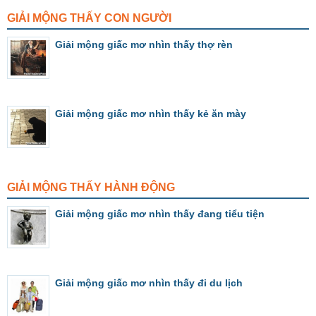
GIẢI MỘNG THẤY CON NGƯỜI
Giải mộng giấc mơ nhìn thấy thợ rèn
Giải mộng giấc mơ nhìn thấy kẻ ăn mày
GIẢI MỘNG THẤY HÀNH ĐỘNG
Giải mộng giấc mơ nhìn thấy đang tiểu tiện
Giải mộng giấc mơ nhìn thấy đi du lịch