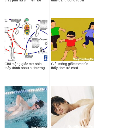
thấy phụ nữ sinh em bé
thấy đang uống rượu
Giải mộng giấc mơ nhìn
Giải mộng giấc mơ nhìn
thấy đánh nhau bị thương
thấy chơi trò chơi