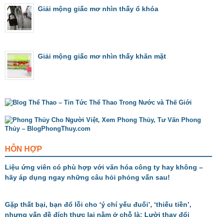
Giải mộng giấc mơ nhìn thấy ổ khóa
Giải mộng giấc mơ nhìn thấy khăn mặt
HỖN HỢP
Liệu ứng viên có phù hợp với văn hóa công ty hay không –
hãy áp dụng ngay những câu hỏi phỏng vấn sau!
Gặp thất bại, bạn đổ lỗi cho ‘ý chí yếu đuối’, ‘thiếu tiền’,
nhưng vấn đề đích thực lại nằm ở chỗ là: Lười thay đổi