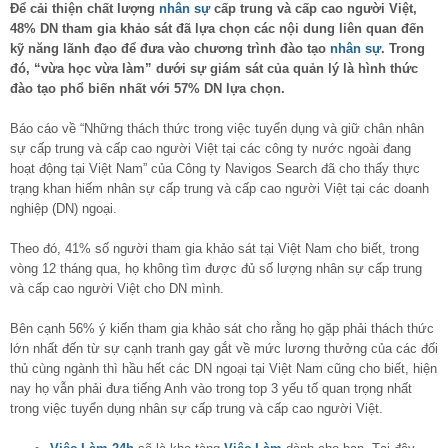
Để cải thiện chất lượng
nhân sự
cấp trung và cấp cao người Việt,
48% DN tham gia khảo sát đã lựa chọn các nội dung liên quan đến
kỹ năng lãnh đạo để đưa vào chương trình đào tạo
nhân sự
. Trong
đó, “vừa học vừa làm” dưới sự giám sát của quản lý là hình thức
đào tạo phổ biến nhất với 57% DN lựa chọn.
Báo cáo về “Những thách thức trong việc tuyển dụng và giữ chân nhân
sự cấp trung và cấp cao người Việt tại các công ty nước ngoài đang
hoạt động tại Việt Nam” của Công ty Navigos Search đã cho thấy thực
trạng khan hiếm nhân sự cấp trung và cấp cao người Việt tại các doanh
nghiệp (DN) ngoại.
Theo đó, 41% số người tham gia khảo sát tại Việt Nam cho biết, trong
vòng 12 tháng qua, họ không tìm được đủ số lượng nhân sự cấp trung
và cấp cao người Việt cho DN mình.
Bên cạnh 56% ý kiến tham gia khảo sát cho rằng họ gặp phải thách thức
lớn nhất đến từ sự cạnh tranh gay gắt về mức lương thưởng của các đối
thủ cùng ngành thì hầu hết các DN ngoại tại Việt Nam cũng cho biết, hiện
nay họ vẫn phải đưa tiếng Anh vào trong top 3 yếu tố quan trọng nhất
trong việc tuyển dụng nhân sự cấp trung và cấp cao người Việt.