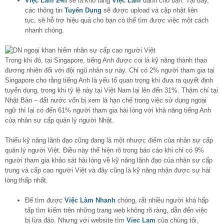
Việc Làm 24h
sẽ là kho tàng
Việc Làm
dành cho bạn. Tại đây,
các thông tin
Tuyển Dụng
sẽ được upload và cập nhật liên
tục, sẽ hỗ trợ hiệu quả cho bạn có thể tìm được việc một cách
nhanh chóng.
Trong khi đó, tại Singapore, tiếng Anh được coi là kỹ năng thành thạo
đương nhiên đối với đội ngũ nhân sự này. Chỉ có 2% người tham gia tại
Singapore cho rằng tiếng Anh là yếu tố quan trọng khi đưa ra quyết định
tuyển dụng, trong khi tỷ lệ này tại Việt Nam lại lên đến 31%. Thậm chí tại
Nhật Bản – đất nước vốn bị xem là hạn chế trong việc sử dụng ngoại
ngữ thì lại có đến 61% người tham gia hài lòng với khả năng tiếng Anh
của nhân sự cấp quản lý người Nhật.
Thiếu kỹ năng lãnh đạo cũng đang là một nhược điểm của nhân sự cấp
quản lý người Việt. Điều này thể hiện rõ trong báo cáo khi chỉ có 9%
người tham gia khảo sát hài lòng về kỹ năng lãnh đạo của nhân sự cấp
trung và cấp cao người Việt và đây cũng là kỹ năng nhận được sự hài
lòng thấp nhất.
Để tìm được
Việc Làm Nhanh
chóng, rất nhiều người khá hấp
tấp tìm kiếm trên những trang web không rõ ràng, dẫn đến việc
bị lừa đảo. Nhưng với website tìm
Viec Lam
của chúng tôi,