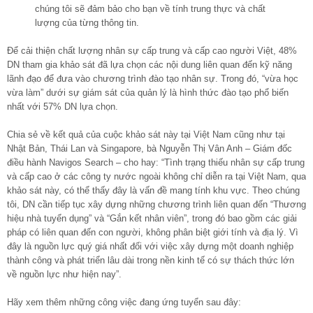
chúng tôi sẽ đảm bảo cho bạn về tính trung thực và chất
lượng của từng thông tin.
Để cải thiện chất lượng nhân sự cấp trung và cấp cao người Việt, 48%
DN tham gia khảo sát đã lựa chọn các nội dung liên quan đến kỹ năng
lãnh đạo để đưa vào chương trình đào tạo nhân sự. Trong đó, “vừa học
vừa làm” dưới sự giám sát của quản lý là hình thức đào tạo phổ biến
nhất với 57% DN lựa chọn.
Chia sẻ về kết quả của cuộc khảo sát này tại Việt Nam cũng như tại
Nhật Bản, Thái Lan và Singapore, bà Nguyễn Thị Vân Anh – Giám đốc
điều hành Navigos Search – cho hay: “Tình trạng thiếu nhân sự cấp trung
và cấp cao ở các công ty nước ngoài không chỉ diễn ra tại Việt Nam, qua
khảo sát này, có thể thấy đây là vấn đề mang tính khu vực. Theo chúng
tôi, DN cần tiếp tục xây dựng những chương trình liên quan đến “Thương
hiệu nhà tuyển dụng” và “Gắn kết nhân viên”, trong đó bao gồm các giải
pháp có liên quan đến con người, không phân biệt giới tính và địa lý. Vì
đây là nguồn lực quý giá nhất đối với việc xây dựng một doanh nghiệp
thành công và phát triển lâu dài trong nền kinh tế có sự thách thức lớn
về nguồn lực như hiện nay”.
Hãy xem thêm những công việc đang ứng tuyển sau đây: