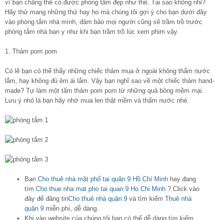
vì bạn chẳng thể có được phòng tắm đẹp như thế. Tại sao không nhỉ?
Hãy thử mang những thứ hay ho mà chúng tôi gợi ý cho bạn dưới đây
vào phòng tắm nhà mình, đảm bảo mọi người cũng sẽ trầm trồ trước
phòng tắm nhà bạn y như khi bạn trầm trồ lúc xem phim vậy.
1. Thảm pom pom
Có lẽ bạn có thể thấy những chiếc thảm mua ở ngoài không thấm nước
lắm, hay không đủ êm ái lắm. Vậy bạn nghĩ sao về một chiếc thảm hand-
made? Tự làm một tấm thảm pom pom từ những quả bông mềm mại.
Lưu ý nhỏ là bạn hãy nhớ mua len thật mềm và thấm nước nhé.
Bạn
Cho thuê nhà mặt phố tại quận 9 Hồ Chí Minh
hay đang
tìm
Cho thue nha mat pho tai quan 9 Ho Chi Minh
? Click vào
đây để đăng tin
Cho thuê nhà quận 9
và tìm kiếm
Thuê nhà
quận 9
miễn phí, dễ dàng.
Khi vào website của chúng tôi bạn có thể dễ dàng tìm kiếm