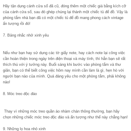
Hãy tận dụng cánh cửa sổ đã cũ, đóng thêm một chiếc giá bằng kích cỡ
của cánh cửa sổ, sau đó ghép chúng lại thành một chiếc tủ để đồ. Vậy là
phòng tắm nhà bạn đã có một chiếc tủ để đồ mang phong cách vintage
ấn tượng rồi đó!
7. Bảng nhắc nhở xinh yêu
Nếu như bạn hay sử dụng các tờ giấy note, hay cách note lại công việc
cần hoàn thiện trong ngày trên điện thoại và máy tính, thì hẳn bạn sẽ rất
thích thú với ý tưởng này. Buổi sáng khi bước vào phòng tắm và thư
giãn, bạn có thể biết công việc hôm nay mình cần làm là gì, hẹn hò với
người bạn nào của mình. Quá đáng yêu cho một phòng tắm, phải không
nào!
8. Móc treo độc đáo
Thay vì những móc treo quần áo nhàm chán thông thường, bạn hãy
chọn những chiếc móc treo độc đáo và ấn tượng như thế này chẳng hạn!
9. Những lọ hoa nhỏ xinh