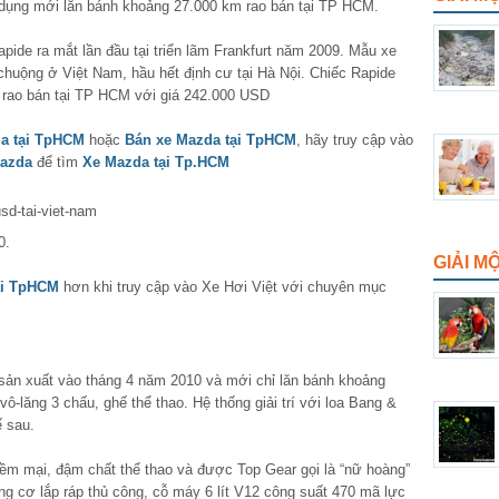
dụng mới lăn bánh khoảng 27.000 km rao bán tại TP HCM.
pide ra mắt lần đầu tại triển lãm Frankfurt năm 2009. Mẫu xe
huộng ở Việt Nam, hầu hết định cư tại Hà Nội. Chiếc Rapide
rao bán tại TP HCM với giá 242.000 USD
a tại TpHCM
hoặc
Bán xe Mazda tại TpHCM
, hãy truy cập vào
azda
để tìm
Xe Mazda tại Tp.HCM
0.
GIẢI M
ại TpHCM
hơn khi truy cập vào Xe Hơi Việt với chuyên mục
sản xuất vào tháng 4 năm 2010 và mới chỉ lăn bánh khoảng
ô-lăng 3 chấu, ghế thể thao. Hệ thống giải trí với loa Bang &
 sau.
mềm mại, đậm chất thể thao và được Top Gear gọi là “nữ hoàng”
ng cơ lắp ráp thủ công, cỗ máy 6 lít V12 công suất 470 mã lực