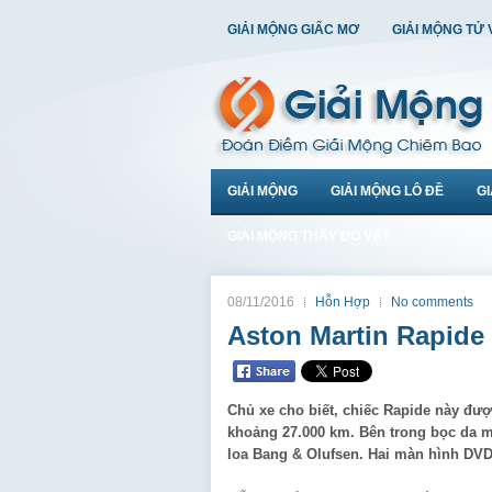
GIẢI MỘNG GIẤC MƠ
GIẢI MỘNG TỬ 
GIẢI MỘNG
GIẢI MỘNG LÔ ĐỀ
G
GIẢI MỘNG THẤY ĐỒ VẬT
08/11/2016
Hỗn Hợp
No comments
Aston Martin Rapide 
Chủ xe cho biết, chiếc Rapide này đượ
khoảng 27.000 km. Bên trong bọc da màu
loa Bang & Olufsen. Hai màn hình DVD