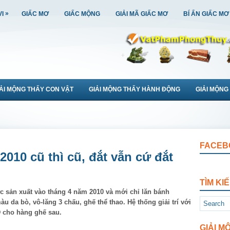
»
VI
GIẤC MƠ
GIẤC MỘNG
GIẢI MÃ GIẤC MƠ
BÍ ẨN GIẤC MƠ
IẢI MỘNG THẤY CON VẬT
GIẢI MỘNG THẤY HÀNH ĐỘNG
GIẢI MỘNG
FACEB
2010 cũ thì cũ, đắt vẫn cứ đắt
TÌM KI
c sản xuất vào tháng 4 năm 2010 và mới chỉ lăn bánh
 da bò, vô-lăng 3 chấu, ghế thể thao. Hệ thống giải trí với
 cho hàng ghế sau.
GIẢI M