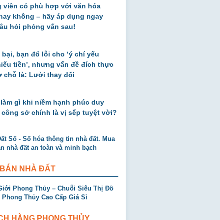
 viên có phù hợp với văn hóa
 hay không – hãy áp dụng ngay
âu hỏi phỏng vấn sau!
 bại, bạn đổ lỗi cho ‘ý chí yếu
thiếu tiền’, nhưng vấn đề đích thực
ở chỗ là: Lười thay đổi
 làm gì khi niềm hạnh phúc duy
 công sở chính là vị sếp tuyệt vời?
 BÁN NHÀ ĐẤT
CH HÀNG PHONG THỦY