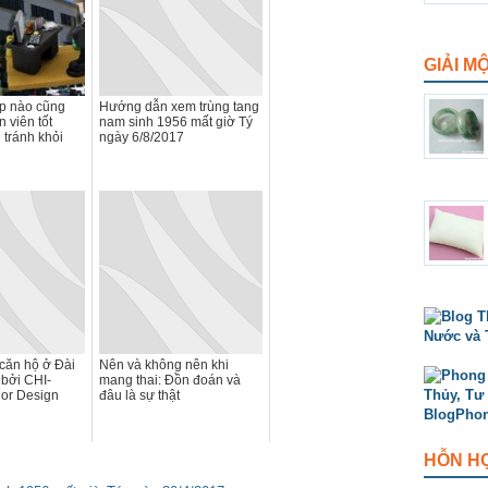
GIẢI M
p nào cũng
Hướng dẫn xem trùng tang
 viên tốt
nam sinh 1956 mất giờ Tý
tránh khỏi
ngày 6/8/2017
 căn hộ ở Đài
Nên và không nên khi
 bởi CHI-
mang thai: Đồn đoán và
or Design
đâu là sự thật
HỖN H