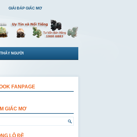
GIẢI ĐÁP GIẤC MƠ
 THẤY NGƯỜI
OOK FANPAGE
ẾM GIẤC MƠ
ỘNG LÔ ĐỀ