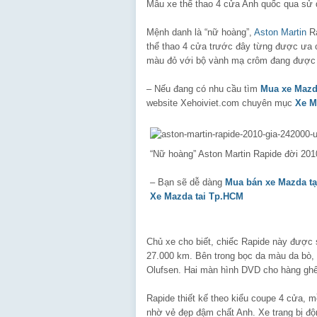
Mẫu xe thể thao 4 cửa Anh quốc qua sử 
Mệnh danh là “nữ hoàng”,
Aston Martin
Ra
thể thao 4 cửa trước đây từng được ưa c
màu đỏ với bộ vành mạ crôm đang được 
– Nếu đang có nhu cầu tìm
Mua xe Mazd
website Xehoiviet.com chuyên mục
Xe M
“Nữ hoàng” Aston Martin Rapide đời 201
– Bạn sẽ dễ dàng
Mua bán xe Mazda t
Xe Mazda tai Tp.HCM
Chủ xe cho biết, chiếc Rapide này được 
27.000 km. Bên trong bọc da màu da bò, v
Olufsen. Hai màn hình DVD cho hàng ghế
Rapide thiết kế theo kiểu coupe 4 cửa, 
nhờ vẻ đẹp đậm chất Anh. Xe trang bị độ