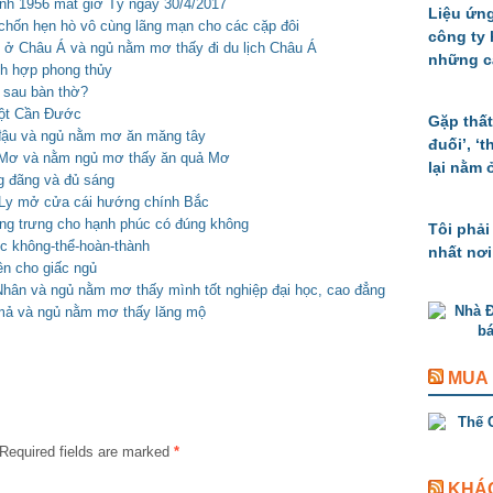
nh 1956 mất giờ Tý ngày 30/4/2017
Liệu ứng
chốn hẹn hò vô cùng lãng mạn cho các cặp đôi
công ty
 ở Châu Á và ngủ nằm mơ thấy đi du lịch Châu Á
những c
ạnh hợp phong thủy
 sau bàn thờ?
cột Cần Đước
Gặp thất
 đậu và ngủ nằm mơ ăn măng tây
đuối’, ‘
ả Mơ và nằm ngủ mơ thấy ăn quả Mơ
lại nằm 
ng đãng và đủ sáng
g Ly mở cửa cái hướng chính Bắc
ng trưng cho hạnh phúc có đúng không
Tôi phải
ệc không-thể-hoàn-thành
nhất nơi
ên cho giấc ngủ
hân và ngủ nằm mơ thấy mình tốt nghiệp đại học, cao đẳng
mả và ngủ nằm mơ thấy lăng mộ
MUA
Required fields are marked
*
KHÁ