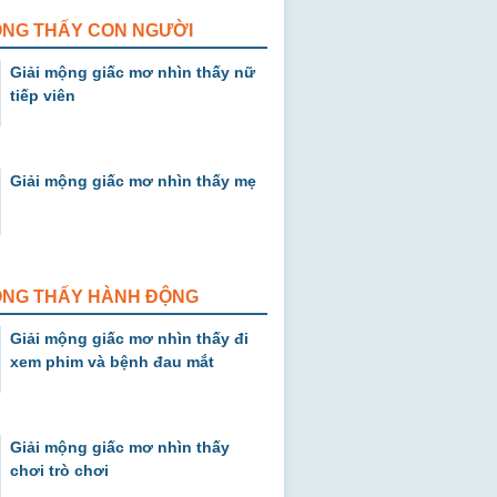
ỘNG THẤY CON NGƯỜI
Giải mộng giấc mơ nhìn thấy nữ
tiếp viên
Giải mộng giấc mơ nhìn thấy mẹ
MỘNG THẤY HÀNH ĐỘNG
Giải mộng giấc mơ nhìn thấy đi
xem phim và bệnh đau mắt
Giải mộng giấc mơ nhìn thấy
chơi trò chơi