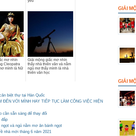
yêu
GIẢI M
ấc mơ nhìn
Giải mộng giấc mơ nhìn
g Cleopatra
thấy nhà thiên văn và nằm
mơ mình là Nữ
ngủ mơ thấy mình là nhà
thiên văn học
GIẢI 
ăn biệt thự tại Hàn Quốc
M ĐẾN VỚI MÌNH HAY TIẾP TỤC LÀM CÔNG VIỆC HIỆN
p cần sẵn sàng để thay đổi
 đắp
h ngọt và ngủ nằm mơ ăn bánh ngọt
về nhà mới tháng 6 năm 2021