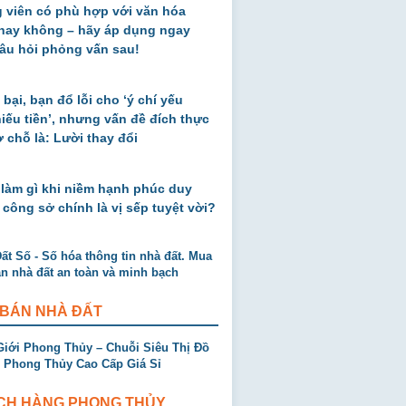
 viên có phù hợp với văn hóa
 hay không – hãy áp dụng ngay
âu hỏi phỏng vấn sau!
 bại, bạn đổ lỗi cho ‘ý chí yếu
thiếu tiền’, nhưng vấn đề đích thực
ở chỗ là: Lười thay đổi
 làm gì khi niềm hạnh phúc duy
 công sở chính là vị sếp tuyệt vời?
 BÁN NHÀ ĐẤT
CH HÀNG PHONG THỦY