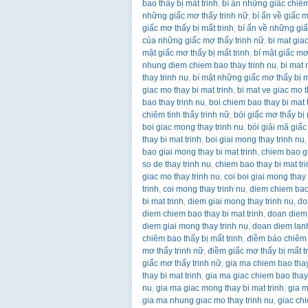
bao thấy bị mất trinh
,
bí ẩn những giấc chiêm
những giấc mơ thấy trinh nữ
,
bí ẩn về giấc m
giấc mơ thấy bị mất trinh
,
bí ẩn về những giấ
của những giấc mơ thấy trinh nữ
,
bi mat gia
mật giấc mơ thấy bị mất trinh
,
bí mật giấc mơ
nhung diem chiem bao thay trinh nu
,
bi mat 
thay trinh nu
,
bí mật những giấc mơ thấy bị m
giac mo thay bi mat trinh
,
bi mat ve giac mo t
bao thay trinh nu
,
boi chiem bao thay bi mat 
chiêm tinh thấy trinh nữ
,
bói giấc mơ thấy bị 
boi giac mong thay trinh nu
,
bói giải mã giấc
thay bi mat trinh
,
boi giai mong thay trinh nu
bao giai mong thay bi mat trinh
,
chiem bao gi
so de thay trinh nu
,
chiem bao thay bi mat tr
giac mo thay trinh nu
,
coi boi giai mong thay 
trinh
,
coi mong thay trinh nu
,
diem chiem bao 
bi mat trinh
,
diem giai mong thay trinh nu
,
do
diem chiem bao thay bi mat trinh
,
doan diem 
diem giai mong thay trinh nu
,
doan diem lanh
chiêm bao thấy bị mất trinh
,
điềm báo chiêm 
mơ thấy trinh nữ
,
điềm giấc mơ thấy bị mất t
giấc mơ thấy trinh nữ
,
gia ma chiem bao thay
thay bi mat trinh
,
gia ma giac chiem bao thay 
nu
,
gia ma giac mong thay bi mat trinh
,
gia m
gia ma nhung giac mo thay trinh nu
,
giac chi