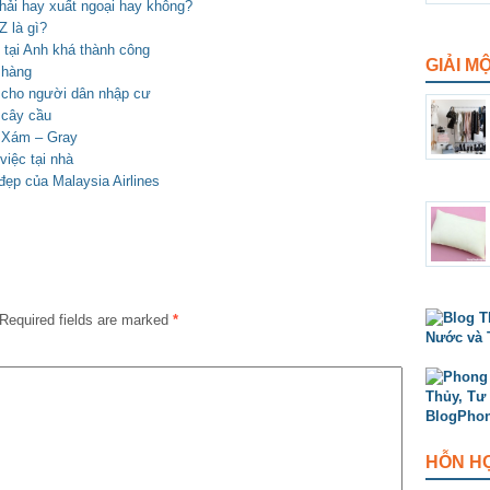
hải hay xuất ngoại hay không?
Z là gì?
tại Anh khá thành công
GIẢI M
 hàng
 cho người dân nhập cư
 cây cầu
 Xám – Gray
việc tại nhà
đẹp của Malaysia Airlines
Required fields are marked
*
HỖN H