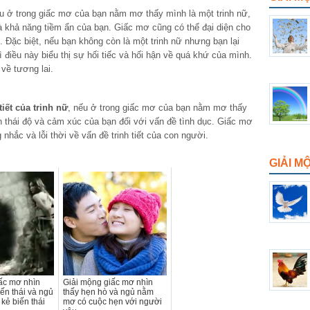
ếu ở trong giấc mơ của bạn nằm mơ thấy mình là một trinh nữ,
và khả năng tiềm ẩn của bạn. Giấc mơ cũng có thể đại diện cho
 Đặc biệt, nếu bạn không còn là một trinh nữ nhưng bạn lại
 điều này biểu thị sự hối tiếc và hối hận về quá khứ của mình.
về tương lai.
iết của trinh nữ
, nếu ở trong giấc mơ của bạn nằm mơ thấy
n thái độ và cảm xúc của bạn đối với vấn đề tình dục. Giấc mơ
nhắc và lỗi thời về vấn đề trinh tiết của con người.
GIẢI M
ấc mơ nhìn
Giải mộng giấc mơ nhìn
ến thái và ngủ
thấy hẹn hò và ngủ nằm
kẻ biến thái
mơ có cuộc hẹn với người