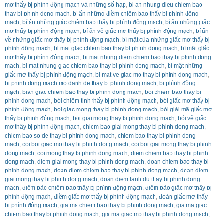
mơ thấy bị phình động mạch và những số hạp
,
bi an nhung dieu chiem bao
thay bi phinh dong mach
,
bí ẩn những điềm chiêm bao thấy bị phình động
mạch
,
bí ẩn những giấc chiêm bao thấy bị phình động mạch
,
bí ẩn những giấc
mơ thấy bị phình động mạch
,
bí ẩn về giấc mơ thấy bị phình động mạch
,
bí ẩn
về những giấc mơ thấy bị phình động mạch
,
bí mật của những giấc mơ thấy bị
phình động mạch
,
bi mat giac chiem bao thay bi phinh dong mach
,
bí mật giấc
mơ thấy bị phình động mạch
,
bi mat nhung diem chiem bao thay bi phinh dong
mach
,
bi mat nhung giac chiem bao thay bi phinh dong mach
,
bí mật những
giấc mơ thấy bị phình động mạch
,
bi mat ve giac mo thay bi phinh dong mach
,
bi phinh dong mach mo danh de thay bi phinh dong mach
,
bị phình động
mạch
,
bian giac chiem bao thay bi phinh dong mach
,
boi chiem bao thay bi
phinh dong mach
,
bói chiêm tinh thấy bị phình động mạch
,
bói giấc mơ thấy bị
phình động mạch
,
boi giac mong thay bi phinh dong mach
,
bói giải mã giấc mơ
thấy bị phình động mạch
,
boi giai mong thay bi phinh dong mach
,
bói về giấc
mơ thấy bị phình động mạch
,
chiem bao giai mong thay bi phinh dong mach
,
chiem bao so de thay bi phinh dong mach
,
chiem bao thay bi phinh dong
mach
,
coi boi giac mo thay bi phinh dong mach
,
coi boi giai mong thay bi phinh
dong mach
,
coi mong thay bi phinh dong mach
,
diem chiem bao thay bi phinh
dong mach
,
diem giai mong thay bi phinh dong mach
,
doan chiem bao thay bi
phinh dong mach
,
doan diem chiem bao thay bi phinh dong mach
,
doan diem
giai mong thay bi phinh dong mach
,
doan diem lanh du thay bi phinh dong
mach
,
điềm báo chiêm bao thấy bị phình động mạch
,
điềm báo giấc mơ thấy bị
phình động mạch
,
điềm giấc mơ thấy bị phình động mạch
,
đoán giấc mơ thấy
bị phình động mạch
,
gia ma chiem bao thay bi phinh dong mach
,
gia ma giac
chiem bao thay bi phinh dong mach
,
gia ma giac mo thay bi phinh dong mach
,