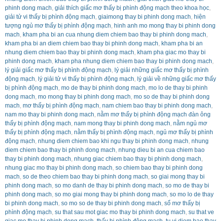
phinh dong mach
,
giải thích giấc mơ thấy bị phình động mạch theo khoa học
,
giải tử vi thấy bị phình động mạch
,
giaimong thay bi phinh dong mach
,
hiện
tượng ngủ mơ thấy bị phình động mạch
,
hinh anh mo mong thay bi phinh dong
mach
,
kham pha bi an cua nhung diem chiem bao thay bi phinh dong mach
,
kham pha bi an diem chiem bao thay bi phinh dong mach
,
kham pha bi an
nhung diem chiem bao thay bi phinh dong mach
,
kham pha giac mo thay bi
phinh dong mach
,
kham pha nhung diem chiem bao thay bi phinh dong mach
,
lý giải giấc mơ thấy bị phình động mạch
,
lý giải những giấc mơ thấy bị phình
động mạch
,
lý giải tử vi thấy bị phình động mạch
,
lý giải về những giấc mơ thấy
bị phình động mạch
,
mo de thay bi phinh dong mach
,
mo lo de thay bi phinh
dong mach
,
mo mong thay bi phinh dong mach
,
mo so de thay bi phinh dong
mach
,
mơ thấy bị phình động mạch
,
nam chiem bao thay bi phinh dong mach
,
nam mo thay bi phinh dong mach
,
nằm mơ thấy bị phình động mạch đàn ông
thấy bị phình động mạch
,
nam mong thay bi phinh dong mach
,
nằm ngủ mơ
thấy bị phình động mạch
,
nằm thấy bị phình động mạch
,
ngủ mơ thấy bị phình
động mạch
,
nhung diem chiem bao khi ngu thay bi phinh dong mach
,
nhung
diem chiem bao thay bi phinh dong mach
,
nhung dieu bi an cua chiem bao
thay bi phinh dong mach
,
nhung giac chiem bao thay bi phinh dong mach
,
nhung giac mo thay bi phinh dong mach
,
so chiem bao thay bi phinh dong
mach
,
so de theo chiem bao thay bi phinh dong mach
,
so giai mong thay bi
phinh dong mach
,
so mo danh de thay bi phinh dong mach
,
so mo de thay bi
phinh dong mach
,
so mo giai mong thay bi phinh dong mach
,
so mo lo de thay
bi phinh dong mach
,
so mo so de thay bi phinh dong mach
,
sổ mơ thấy bị
phình động mạch
,
su that sau mot giac mo thay bi phinh dong mach
,
su that ve
giac mo thay bi phinh dong mach
,
thấy bị phình động mạch
,
tu vi diem bao thay