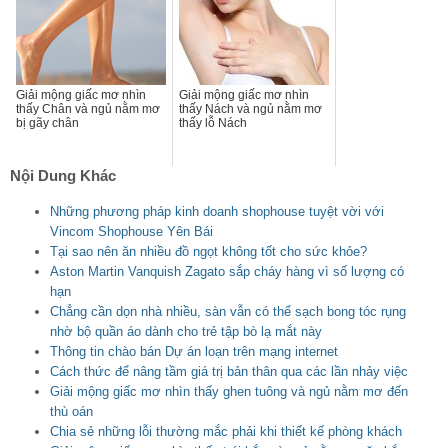
Giải mộng giấc mơ nhìn
Giải mộng giấc mơ nhìn
thấy Chân và ngủ nằm mơ
thấy Nách và ngủ nằm mơ
bị gãy chân
thấy lỗ Nách
Nội Dung Khác
Những phương pháp kinh doanh shophouse tuyệt vời với
Vincom Shophouse Yên Bái
Tại sao nên ăn nhiều đồ ngọt không tốt cho sức khỏe?
Aston Martin Vanquish Zagato sắp cháy hàng vì số lượng có
hạn
Chẳng cần dọn nhà nhiều, sàn vẫn có thể sạch bong tóc rụng
nhờ bộ quần áo dành cho trẻ tập bò lạ mắt này
Thông tin chào bán Dự án loạn trên mạng internet
Cách thức để nâng tầm giá trị bản thân qua các lần nhảy việc
Giải mộng giấc mơ nhìn thấy ghen tuông và ngủ nằm mơ đến
thù oán
Chia sẻ những lỗi thường mắc phải khi thiết kế phòng khách