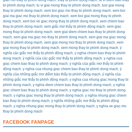
bi phinh dong mach
,
tu vi giai mong thay bi phinh dong mach
,
tuvi giai mong
thay bi phinh dong mach
,
xem boi giac mo thay bi phinh dong mach
,
xem boi
giai ma giac mo thay bi phinh dong mach
,
xem boi giai mong thay bi phinh
dong mach
,
xem boi ve giac mong thay bi phinh dong mach
,
xem chiem bao
thay bi phinh dong mach
,
xem giấc mơ thấy bị phình động mạch
,
xem giac
mong thay bi phinh dong mach
,
xem giai diem chiem bao thay bi phinh dong
mach
,
xem giai ma giac mo thay bi phinh dong mach
,
xem giai ma giac mong
thay bi phinh dong mach
,
xem giai mong moi thay bi phinh dong mach
,
xem
giai mong thay bi phinh dong mach
,
xem mong thay bi phinh dong mach
,
ý
nghĩa các giấc mơ thấy bị phình động mạch
,
y nghia chiem bao thay bi phinh
dong mach
,
ý nghĩa của các giấc mơ thấy bị phình động mạch
,
y nghia cua
giac chiem bao thay bi phinh dong mach
,
ý nghĩa của giấc mơ thấy bị phình
động mạch
,
y nghia cua nhung giac chiem bao thay bi phinh dong mach
,
ý
nghĩa của những giấc mơ điềm báo thấy bị phình động mạch
,
ý nghĩa của
những giấc mơ thấy bị phình động mạch
,
y nghia cua nhung giac mong thay bi
phinh dong mach
,
y nghia diem chiem bao thay bi phinh dong mach
,
y nghia
giac chiem bao thay bi phinh dong mach
,
y nghia giac mo thay bi phinh dong
mach
,
y nghia giac mong thay bi phinh dong mach
,
y nghia nhung giac chiem
bao thay bi phinh dong mach
,
ý nghĩa những giấc mơ thấy bị phình động
mạch
,
y nghia nhung giac mong thay bi phinh dong mach
,
y nghia ve giac mo
thay bi phinh dong mach
FACEBOOK FANPAGE