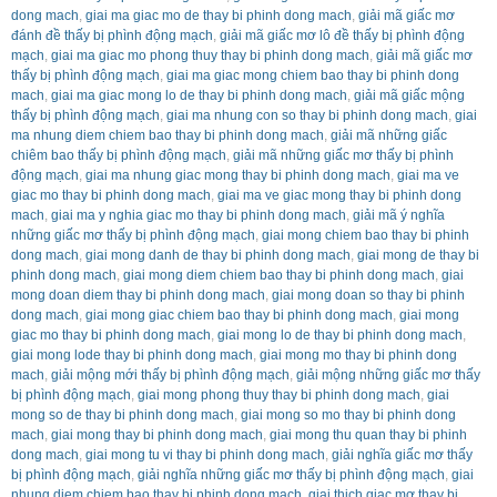
dong mach
,
giai ma giac mo de thay bi phinh dong mach
,
giải mã giấc mơ
đánh đề thấy bị phình động mạch
,
giải mã giấc mơ lô đề thấy bị phình động
mạch
,
giai ma giac mo phong thuy thay bi phinh dong mach
,
giải mã giấc mơ
thấy bị phình động mạch
,
giai ma giac mong chiem bao thay bi phinh dong
mach
,
giai ma giac mong lo de thay bi phinh dong mach
,
giải mã giấc mộng
thấy bị phình động mạch
,
giai ma nhung con so thay bi phinh dong mach
,
giai
ma nhung diem chiem bao thay bi phinh dong mach
,
giải mã những giấc
chiêm bao thấy bị phình động mạch
,
giải mã những giấc mơ thấy bị phình
động mạch
,
giai ma nhung giac mong thay bi phinh dong mach
,
giai ma ve
giac mo thay bi phinh dong mach
,
giai ma ve giac mong thay bi phinh dong
mach
,
giai ma y nghia giac mo thay bi phinh dong mach
,
giải mã ý nghĩa
những giấc mơ thấy bị phình động mạch
,
giai mong chiem bao thay bi phinh
dong mach
,
giai mong danh de thay bi phinh dong mach
,
giai mong de thay bi
phinh dong mach
,
giai mong diem chiem bao thay bi phinh dong mach
,
giai
mong doan diem thay bi phinh dong mach
,
giai mong doan so thay bi phinh
dong mach
,
giai mong giac chiem bao thay bi phinh dong mach
,
giai mong
giac mo thay bi phinh dong mach
,
giai mong lo de thay bi phinh dong mach
,
giai mong lode thay bi phinh dong mach
,
giai mong mo thay bi phinh dong
mach
,
giải mộng mới thấy bị phình động mạch
,
giải mộng những giấc mơ thấy
bị phình động mạch
,
giai mong phong thuy thay bi phinh dong mach
,
giai
mong so de thay bi phinh dong mach
,
giai mong so mo thay bi phinh dong
mach
,
giai mong thay bi phinh dong mach
,
giai mong thu quan thay bi phinh
dong mach
,
giai mong tu vi thay bi phinh dong mach
,
giải nghĩa giấc mơ thấy
bị phình động mạch
,
giải nghĩa những giấc mơ thấy bị phình động mạch
,
giai
nhung diem chiem bao thay bi phinh dong mach
,
giai thich giac mơ thay bi