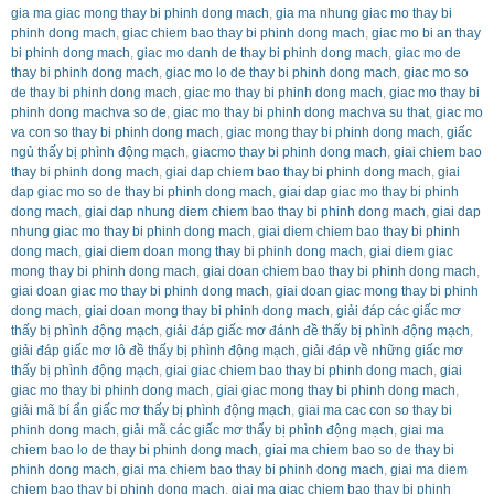
gia ma giac mong thay bi phinh dong mach
,
gia ma nhung giac mo thay bi
phinh dong mach
,
giac chiem bao thay bi phinh dong mach
,
giac mo bi an thay
bi phinh dong mach
,
giac mo danh de thay bi phinh dong mach
,
giac mo de
thay bi phinh dong mach
,
giac mo lo de thay bi phinh dong mach
,
giac mo so
de thay bi phinh dong mach
,
giac mo thay bi phinh dong mach
,
giac mo thay bi
phinh dong machva so de
,
giac mo thay bi phinh dong machva su that
,
giac mo
va con so thay bi phinh dong mach
,
giac mong thay bi phinh dong mach
,
giấc
ngủ thấy bị phình động mạch
,
giacmo thay bi phinh dong mach
,
giai chiem bao
thay bi phinh dong mach
,
giai dap chiem bao thay bi phinh dong mach
,
giai
dap giac mo so de thay bi phinh dong mach
,
giai dap giac mo thay bi phinh
dong mach
,
giai dap nhung diem chiem bao thay bi phinh dong mach
,
giai dap
nhung giac mo thay bi phinh dong mach
,
giai diem chiem bao thay bi phinh
dong mach
,
giai diem doan mong thay bi phinh dong mach
,
giai diem giac
mong thay bi phinh dong mach
,
giai doan chiem bao thay bi phinh dong mach
,
giai doan giac mo thay bi phinh dong mach
,
giai doan giac mong thay bi phinh
dong mach
,
giai doan mong thay bi phinh dong mach
,
giải đáp các giấc mơ
thấy bị phình động mạch
,
giải đáp giấc mơ đánh đề thấy bị phình động mạch
,
giải đáp giấc mơ lô đề thấy bị phình động mạch
,
giải đáp về những giấc mơ
thấy bị phình động mạch
,
giai giac chiem bao thay bi phinh dong mach
,
giai
giac mo thay bi phinh dong mach
,
giai giac mong thay bi phinh dong mach
,
giải mã bí ẩn giấc mơ thấy bị phình động mạch
,
giai ma cac con so thay bi
phinh dong mach
,
giải mã các giấc mơ thấy bị phình động mạch
,
giai ma
chiem bao lo de thay bi phinh dong mach
,
giai ma chiem bao so de thay bi
phinh dong mach
,
giai ma chiem bao thay bi phinh dong mach
,
giai ma diem
chiem bao thay bi phinh dong mach
,
giai ma giac chiem bao thay bi phinh