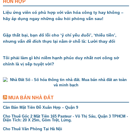
HỖN HỢP
Liệu ứng viên có phù hợp với văn hóa công ty hay không –
hãy áp dụng ngay những câu hỏi phỏng vấn sau!
Gặp thất bại, bạn đổ lỗi cho ‘ý chí yếu đuối’, ‘thiếu tiền’,
nhưng vấn đề đích thực lại nằm ở chỗ là: Lười thay đổi
Tôi phải làm gì khi niềm hạnh phúc duy nhất nơi công sở
chính là vị sếp tuyệt vời?
MUA BÁN NHÀ ĐẤT
Cần Bán Mặt Tiền Đỗ Xuân Hợp – Quận 9
Cho Thuê Góc 2 Mặt Tiền 165 Pasteur - Võ Thị Sáu, Quận 3 TPHCM -
Diện Tích: 20 X 25m, Gồm Trệt, Lửng.
Cho Thuê Văn Phòng Tại Hà Nội