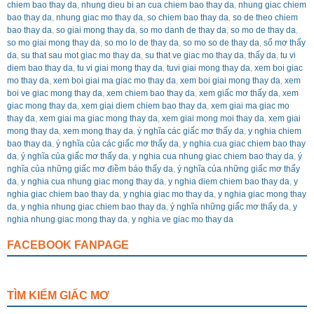
chiem bao thay da
,
nhung dieu bi an cua chiem bao thay da
,
nhung giac chiem
bao thay da
,
nhung giac mo thay da
,
so chiem bao thay da
,
so de theo chiem
bao thay da
,
so giai mong thay da
,
so mo danh de thay da
,
so mo de thay da
,
so mo giai mong thay da
,
so mo lo de thay da
,
so mo so de thay da
,
sổ mơ thấy
da
,
su that sau mot giac mo thay da
,
su that ve giac mo thay da
,
thấy da
,
tu vi
diem bao thay da
,
tu vi giai mong thay da
,
tuvi giai mong thay da
,
xem boi giac
mo thay da
,
xem boi giai ma giac mo thay da
,
xem boi giai mong thay da
,
xem
boi ve giac mong thay da
,
xem chiem bao thay da
,
xem giấc mơ thấy da
,
xem
giac mong thay da
,
xem giai diem chiem bao thay da
,
xem giai ma giac mo
thay da
,
xem giai ma giac mong thay da
,
xem giai mong moi thay da
,
xem giai
mong thay da
,
xem mong thay da
,
ý nghĩa các giấc mơ thấy da
,
y nghia chiem
bao thay da
,
ý nghĩa của các giấc mơ thấy da
,
y nghia cua giac chiem bao thay
da
,
ý nghĩa của giấc mơ thấy da
,
y nghia cua nhung giac chiem bao thay da
,
ý
nghĩa của những giấc mơ điềm báo thấy da
,
ý nghĩa của những giấc mơ thấy
da
,
y nghia cua nhung giac mong thay da
,
y nghia diem chiem bao thay da
,
y
nghia giac chiem bao thay da
,
y nghia giac mo thay da
,
y nghia giac mong thay
da
,
y nghia nhung giac chiem bao thay da
,
ý nghĩa những giấc mơ thấy da
,
y
nghia nhung giac mong thay da
,
y nghia ve giac mo thay da
FACEBOOK FANPAGE
TÌM KIẾM GIẤC MƠ