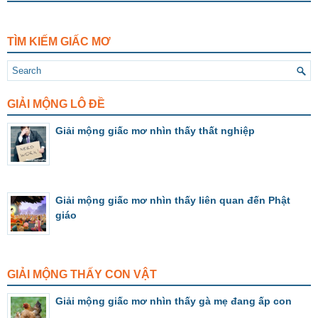
TÌM KIẾM GIẤC MƠ
GIẢI MỘNG LÔ ĐỀ
Giải mộng giấc mơ nhìn thấy thất nghiệp
Giải mộng giấc mơ nhìn thấy liên quan đến Phật
giáo
GIẢI MỘNG THẤY CON VẬT
Giải mộng giấc mơ nhìn thấy gà mẹ đang ấp con