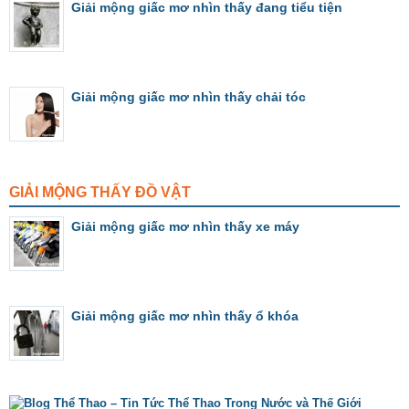
Giải mộng giấc mơ nhìn thấy đang tiểu tiện
Giải mộng giấc mơ nhìn thấy chải tóc
GIẢI MỘNG THẤY ĐỒ VẬT
Giải mộng giấc mơ nhìn thấy xe máy
Giải mộng giấc mơ nhìn thấy ổ khóa