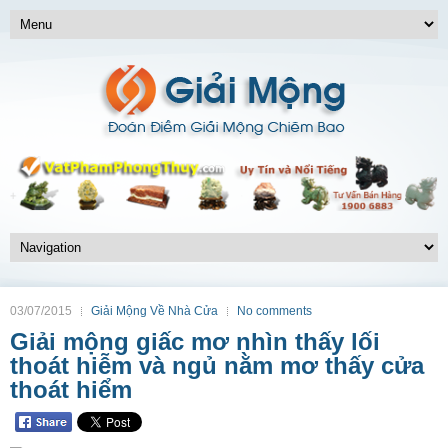
03/07/2015
Giải Mộng Về Nhà Cửa
No comments
Giải mộng giấc mơ nhìn thấy lối
thoát hiễm và ngủ nằm mơ thấy cửa
thoát hiểm