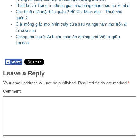
Thiết kế và Trang trí không gian nhà bằng chậu thác nước nhỏ
Cho thuê nhà mặt tiền quận 2 Hồ Chí Minh đẹp – Thuê nhà
quận 2
Giải mộng giấc mơ nhìn thấy cửa sau và ngủ nằm mơ trốn đi
từ cửa sau
Chàng trai người Anh bán món ăn đường phố Việt ở giữa
London
Leave a Reply
Your email address will not be published.
Required fields are marked
*
Comment