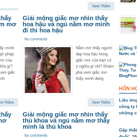
Xem Thêm
em Thêm
thấy
Giải mộng giấc mơ nhìn thấy
ằm mơ
hoa hậu và ngủ nằm mơ mình
đi thi hoa hậu
No comments
ấy mình
Nằm mơ thấy người
gữ pháp
đẹp hoa hậu trong
 mơ của
giấc mơ của bạn có
hĩa gì?
ý nghĩa gì nhỉ? Khám
xem giấc
phá xem giấc mơ
ình
thấy mình đang
HỖN H
Liệu ứng
em Thêm
Xem Thêm
công ty
những c
thấy
Giải mộng giấc mơ nhìn thấy
mơ
thủ khoa và ngủ nằm mơ thấy
mình là thủ khoa
Gặp thất
No comments
đuối’, ‘