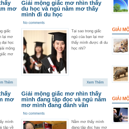
thấy
Giải mộng giấc mơ nhìn thấy
nằm mơ
du học và ngủ nằm mơ thấy
mình đi du học
No comments
GIẢI M
ng giấc
Tại sao trong giấc
n lại mơ
ngủ của bạn lại mơ
 đại học
thấy mình được đi du
giải mộng
học nhỉ?
 giấc mơ
em Thêm
Xem Thêm
thấy
Giải mộng giấc mơ nhìn thấy
ằm mơ
mình đang tập đọc và ngủ nằm
GIẢI M
mơ mình đang đánh vần
No comments
ấy mình
Nằm mơ thấy mình
i tập về
đang tập đọc hay mơ