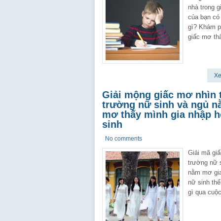
nhà trong 
của bạn có
gì? Khám 
giấc mơ th
X
Giải mộng giấc mơ nhìn 
trường nữ sinh và ngủ 
mơ thấy mình gia nhập h
sinh
No comments
Giải mã gi
trường nữ 
nằm mơ gia
nữ sinh thể
gì qua cuộ