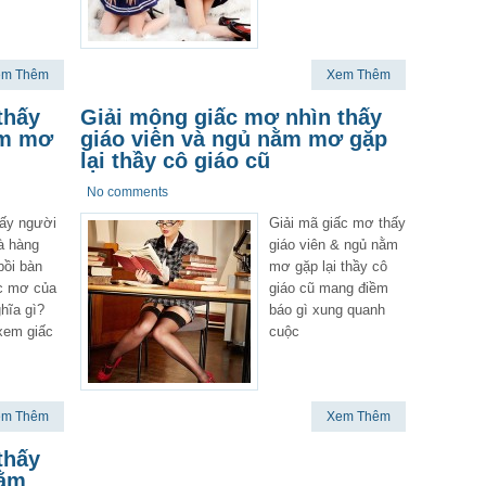
em Thêm
Xem Thêm
thấy
Giải mộng giấc mơ nhìn thấy
ằm mơ
giáo viên và ngủ nằm mơ gặp
lại thầy cô giáo cũ
No comments
ấy người
Giải mã giấc mơ thấy
à hàng
giáo viên & ngủ nằm
bồi bàn
mơ gặp lại thầy cô
ấc mơ của
giáo cũ mang điềm
hĩa gì?
báo gì xung quanh
xem giấc
cuộc
em Thêm
Xem Thêm
thấy
nằm