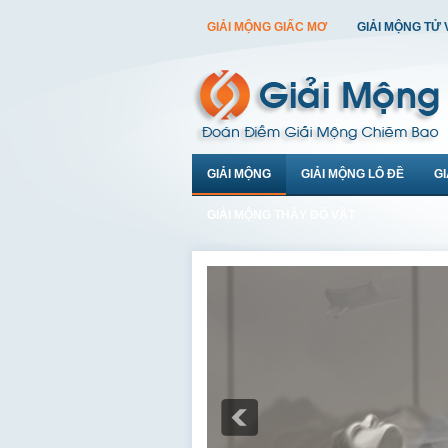
GIẢI MỘNG GIẤC MƠ
GIẢI MỘNG TỬ 
GIẢI MỘNG
GIẢI MỘNG LÔ ĐỀ
G
GIẢI MỘNG THẤY ĐỒ VẬT