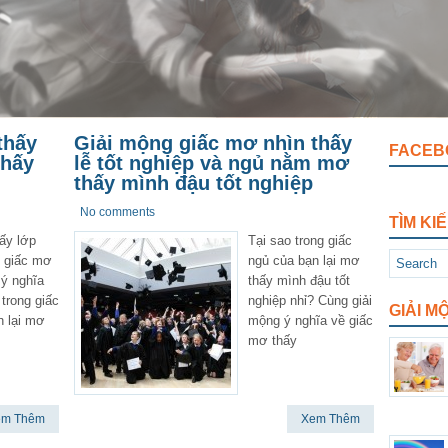
thấy
Giải mộng giấc mơ nhìn thấy
FACEB
thấy
lễ tốt nghiệp và ngủ nằm mơ
thấy mình đậu tốt nghiệp
No comments
TÌM KI
ấy lớp
Tại sao trong giấc
g giấc mơ
ngủ của bạn lại mơ
 ý nghĩa
thấy mình đậu tốt
 trong giấc
nghiệp nhỉ? Cùng giải
GIẢI M
n lại mơ
mộng ý nghĩa về giấc
mơ thấy
em Thêm
Xem Thêm