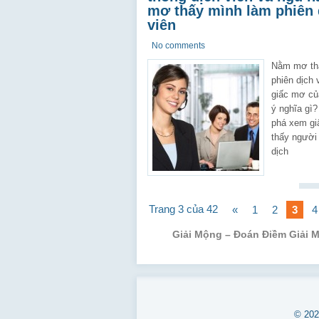
mơ thấy mình làm phiên 
viên
No comments
Nằm mơ th
phiên dịch 
giấc mơ củ
ý nghĩa gì
phá xem g
thấy người
dịch
X
Trang 3 của 42
«
1
2
3
4
Giải Mộng – Đoán Điềm Giải 
© 20