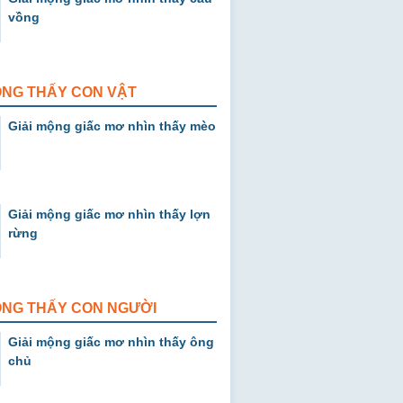
vồng
ỘNG THẤY CON VẬT
Giải mộng giấc mơ nhìn thấy mèo
Giải mộng giấc mơ nhìn thấy lợn
rừng
ỘNG THẤY CON NGƯỜI
Giải mộng giấc mơ nhìn thấy ông
chủ