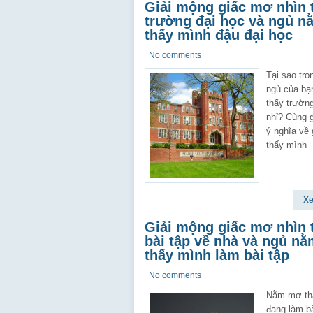
Giải mộng giấc mơ nhìn 
trường đại học và ngủ 
thấy mình đậu đại học
No comments
Tại sao tro
ngủ của bạ
thấy trường
nhỉ? Cùng 
ý nghĩa về
thấy mình
X
Giải mộng giấc mơ nhìn 
bài tập về nhà và ngủ n
thấy mình làm bài tập
No comments
Nằm mơ th
đang làm bà