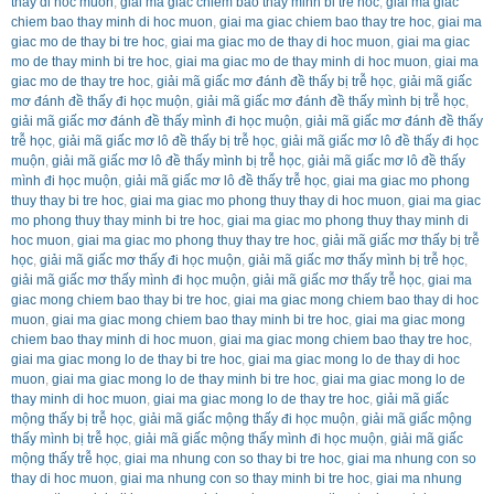
thay di hoc muon
,
giai ma giac chiem bao thay minh bi tre hoc
,
giai ma giac
chiem bao thay minh di hoc muon
,
giai ma giac chiem bao thay tre hoc
,
giai ma
giac mo de thay bi tre hoc
,
giai ma giac mo de thay di hoc muon
,
giai ma giac
mo de thay minh bi tre hoc
,
giai ma giac mo de thay minh di hoc muon
,
giai ma
giac mo de thay tre hoc
,
giải mã giấc mơ đánh đề thấy bị trễ học
,
giải mã giấc
mơ đánh đề thấy đi học muộn
,
giải mã giấc mơ đánh đề thấy mình bị trễ học
,
giải mã giấc mơ đánh đề thấy mình đi học muộn
,
giải mã giấc mơ đánh đề thấy
trễ học
,
giải mã giấc mơ lô đề thấy bị trễ học
,
giải mã giấc mơ lô đề thấy đi học
muộn
,
giải mã giấc mơ lô đề thấy mình bị trễ học
,
giải mã giấc mơ lô đề thấy
mình đi học muộn
,
giải mã giấc mơ lô đề thấy trễ học
,
giai ma giac mo phong
thuy thay bi tre hoc
,
giai ma giac mo phong thuy thay di hoc muon
,
giai ma giac
mo phong thuy thay minh bi tre hoc
,
giai ma giac mo phong thuy thay minh di
hoc muon
,
giai ma giac mo phong thuy thay tre hoc
,
giải mã giấc mơ thấy bị trễ
học
,
giải mã giấc mơ thấy đi học muộn
,
giải mã giấc mơ thấy mình bị trễ học
,
giải mã giấc mơ thấy mình đi học muộn
,
giải mã giấc mơ thấy trễ học
,
giai ma
giac mong chiem bao thay bi tre hoc
,
giai ma giac mong chiem bao thay di hoc
muon
,
giai ma giac mong chiem bao thay minh bi tre hoc
,
giai ma giac mong
chiem bao thay minh di hoc muon
,
giai ma giac mong chiem bao thay tre hoc
,
giai ma giac mong lo de thay bi tre hoc
,
giai ma giac mong lo de thay di hoc
muon
,
giai ma giac mong lo de thay minh bi tre hoc
,
giai ma giac mong lo de
thay minh di hoc muon
,
giai ma giac mong lo de thay tre hoc
,
giải mã giấc
mộng thấy bị trễ học
,
giải mã giấc mộng thấy đi học muộn
,
giải mã giấc mộng
thấy mình bị trễ học
,
giải mã giấc mộng thấy mình đi học muộn
,
giải mã giấc
mộng thấy trễ học
,
giai ma nhung con so thay bi tre hoc
,
giai ma nhung con so
thay di hoc muon
,
giai ma nhung con so thay minh bi tre hoc
,
giai ma nhung