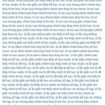
học muộn
,
bí ẩn của giấc mơ thấy mình bị trễ học
,
bí ẩn của giấc mơ thấy mình
đi học muộn
,
bí ẩn của giấc mơ thấy trễ học
,
bi an cua nhung diem chiem bao
thay bi tre hoc
,
bi an cua nhung diem chiem bao thay di hoc muon
,
bi an cua
nhung diem chiem bao thay minh bi tre hoc
,
bi an cua nhung diem chiem bao
thay minh di hoc muon
,
bi an cua nhung diem chiem bao thay tre hoc
,
bi an
cua nhung giac chiem bao thay bi tre hoc
,
bi an cua nhung giac chiem bao
thay di hoc muon
,
bi an cua nhung giac chiem bao thay minh bi tre hoc
,
bi an
cua nhung giac chiem bao thay minh di hoc muon
,
bi an cua nhung giac chiem
bao thay tre hoc
,
bí ẩn của những giấc mơ thấy bị trễ học
,
bí ẩn của những
giấc mơ thấy đi học muộn
,
bí ẩn của những giấc mơ thấy mình bị trễ học
,
bí ẩn
của những giấc mơ thấy mình đi học muộn
,
bí ẩn của những giấc mơ thấy trễ
học
,
bi an diem chiem bao thay bi tre hoc
,
bi an diem chiem bao thay di hoc
muon
,
bi an diem chiem bao thay minh bi tre hoc
,
bi an diem chiem bao thay
minh di hoc muon
,
bi an diem chiem bao thay tre hoc
,
bí ẩn giấc chiêm bao
thấy bị trễ học
,
bí ẩn giấc chiêm bao thấy đi học muộn
,
bí ẩn giấc chiêm bao
thấy mình bị trễ học
,
bí ẩn giấc chiêm bao thấy mình đi học muộn
,
bí ẩn giấc
chiêm bao thấy trễ học
,
bí ẩn giấc mơ lô đề thấy bị trễ học
,
bí ẩn giấc mơ lô đề
thấy đi học muộn
,
bí ẩn giấc mơ lô đề thấy mình bị trễ học
,
bí ẩn giấc mơ lô đề
thấy mình đi học muộn
,
bí ẩn giấc mơ lô đề thấy trễ học
,
bí ẩn giấc mơ thấy bị
trễ học
,
bí ẩn giấc mơ thấy bị trễ học và những số hạp
,
bí ẩn giấc mơ thấy đi
học muộn
,
bí ẩn giấc mơ thấy đi học muộn và những số hạp
,
bí ẩn giấc mơ
thấy mình bị trễ học
,
bí ẩn giấc mơ thấy mình bị trễ học và những số hạp
,
bí ẩn
giấc mơ thấy mình đi học muộn
,
bí ẩn giấc mơ thấy mình đi học muộn và
những số hạp
,
bí ẩn giấc mơ thấy trễ học
,
bí ẩn giấc mơ thấy trễ học và những
số hạp
,
bi an nhung dieu chiem bao thay bi tre hoc
,
bi an nhung dieu chiem