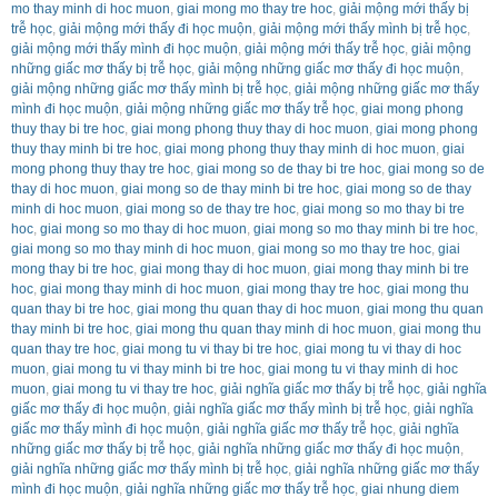
mo thay minh di hoc muon
,
giai mong mo thay tre hoc
,
giải mộng mới thấy bị
trễ học
,
giải mộng mới thấy đi học muộn
,
giải mộng mới thấy mình bị trễ học
,
giải mộng mới thấy mình đi học muộn
,
giải mộng mới thấy trễ học
,
giải mộng
những giấc mơ thấy bị trễ học
,
giải mộng những giấc mơ thấy đi học muộn
,
giải mộng những giấc mơ thấy mình bị trễ học
,
giải mộng những giấc mơ thấy
mình đi học muộn
,
giải mộng những giấc mơ thấy trễ học
,
giai mong phong
thuy thay bi tre hoc
,
giai mong phong thuy thay di hoc muon
,
giai mong phong
thuy thay minh bi tre hoc
,
giai mong phong thuy thay minh di hoc muon
,
giai
mong phong thuy thay tre hoc
,
giai mong so de thay bi tre hoc
,
giai mong so de
thay di hoc muon
,
giai mong so de thay minh bi tre hoc
,
giai mong so de thay
minh di hoc muon
,
giai mong so de thay tre hoc
,
giai mong so mo thay bi tre
hoc
,
giai mong so mo thay di hoc muon
,
giai mong so mo thay minh bi tre hoc
,
giai mong so mo thay minh di hoc muon
,
giai mong so mo thay tre hoc
,
giai
mong thay bi tre hoc
,
giai mong thay di hoc muon
,
giai mong thay minh bi tre
hoc
,
giai mong thay minh di hoc muon
,
giai mong thay tre hoc
,
giai mong thu
quan thay bi tre hoc
,
giai mong thu quan thay di hoc muon
,
giai mong thu quan
thay minh bi tre hoc
,
giai mong thu quan thay minh di hoc muon
,
giai mong thu
quan thay tre hoc
,
giai mong tu vi thay bi tre hoc
,
giai mong tu vi thay di hoc
muon
,
giai mong tu vi thay minh bi tre hoc
,
giai mong tu vi thay minh di hoc
muon
,
giai mong tu vi thay tre hoc
,
giải nghĩa giấc mơ thấy bị trễ học
,
giải nghĩa
giấc mơ thấy đi học muộn
,
giải nghĩa giấc mơ thấy mình bị trễ học
,
giải nghĩa
giấc mơ thấy mình đi học muộn
,
giải nghĩa giấc mơ thấy trễ học
,
giải nghĩa
những giấc mơ thấy bị trễ học
,
giải nghĩa những giấc mơ thấy đi học muộn
,
giải nghĩa những giấc mơ thấy mình bị trễ học
,
giải nghĩa những giấc mơ thấy
mình đi học muộn
,
giải nghĩa những giấc mơ thấy trễ học
,
giai nhung diem