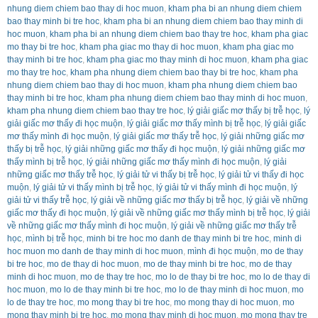
nhung diem chiem bao thay di hoc muon
,
kham pha bi an nhung diem chiem
bao thay minh bi tre hoc
,
kham pha bi an nhung diem chiem bao thay minh di
hoc muon
,
kham pha bi an nhung diem chiem bao thay tre hoc
,
kham pha giac
mo thay bi tre hoc
,
kham pha giac mo thay di hoc muon
,
kham pha giac mo
thay minh bi tre hoc
,
kham pha giac mo thay minh di hoc muon
,
kham pha giac
mo thay tre hoc
,
kham pha nhung diem chiem bao thay bi tre hoc
,
kham pha
nhung diem chiem bao thay di hoc muon
,
kham pha nhung diem chiem bao
thay minh bi tre hoc
,
kham pha nhung diem chiem bao thay minh di hoc muon
,
kham pha nhung diem chiem bao thay tre hoc
,
lý giải giấc mơ thấy bị trễ học
,
lý
giải giấc mơ thấy đi học muộn
,
lý giải giấc mơ thấy mình bị trễ học
,
lý giải giấc
mơ thấy mình đi học muộn
,
lý giải giấc mơ thấy trễ học
,
lý giải những giấc mơ
thấy bị trễ học
,
lý giải những giấc mơ thấy đi học muộn
,
lý giải những giấc mơ
thấy mình bị trễ học
,
lý giải những giấc mơ thấy mình đi học muộn
,
lý giải
những giấc mơ thấy trễ học
,
lý giải tử vi thấy bị trễ học
,
lý giải tử vi thấy đi học
muộn
,
lý giải tử vi thấy mình bị trễ học
,
lý giải tử vi thấy mình đi học muộn
,
lý
giải tử vi thấy trễ học
,
lý giải về những giấc mơ thấy bị trễ học
,
lý giải về những
giấc mơ thấy đi học muộn
,
lý giải về những giấc mơ thấy mình bị trễ học
,
lý giải
về những giấc mơ thấy mình đi học muộn
,
lý giải về những giấc mơ thấy trễ
học
,
mình bị trễ học
,
minh bi tre hoc mo danh de thay minh bi tre hoc
,
minh di
hoc muon mo danh de thay minh di hoc muon
,
mình đi học muộn
,
mo de thay
bi tre hoc
,
mo de thay di hoc muon
,
mo de thay minh bi tre hoc
,
mo de thay
minh di hoc muon
,
mo de thay tre hoc
,
mo lo de thay bi tre hoc
,
mo lo de thay di
hoc muon
,
mo lo de thay minh bi tre hoc
,
mo lo de thay minh di hoc muon
,
mo
lo de thay tre hoc
,
mo mong thay bi tre hoc
,
mo mong thay di hoc muon
,
mo
mong thay minh bi tre hoc
,
mo mong thay minh di hoc muon
,
mo mong thay tre