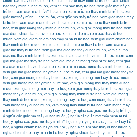
chiem bao thay di hoc muon
,
xem chiem bao thay minh bi tre hoc
,
xem chiem
bao thay minh di hoc muon
,
xem chiem bao thay tre hoc
,
xem giấc mơ thấy bị
trễ học
,
xem giấc mơ thấy đi học muộn
,
xem giấc mơ thấy mình bị trễ học
,
xem
giấc mơ thấy mình đi học muộn
,
xem giấc mơ thấy trễ học
,
xem giac mong thay
bi tre hoc
,
xem giac mong thay di hoc muon
,
xem giac mong thay minh bi tre
hoc
,
xem giac mong thay minh di hoc muon
,
xem giac mong thay tre hoc
,
xem
giai diem chiem bao thay bi tre hoc
,
xem giai diem chiem bao thay di hoc
muon
,
xem giai diem chiem bao thay minh bi tre hoc
,
xem giai diem chiem bao
thay minh di hoc muon
,
xem giai diem chiem bao thay tre hoc
,
xem giai ma
giac mo thay bi tre hoc
,
xem giai ma giac mo thay di hoc muon
,
xem giai ma
giac mo thay minh bi tre hoc
,
xem giai ma giac mo thay minh di hoc muon
,
xem
giai ma giac mo thay tre hoc
,
xem giai ma giac mong thay bi tre hoc
,
xem giai
ma giac mong thay di hoc muon
,
xem giai ma giac mong thay minh bi tre hoc
,
xem giai ma giac mong thay minh di hoc muon
,
xem giai ma giac mong thay tre
hoc
,
xem giai mong moi thay bi tre hoc
,
xem giai mong moi thay di hoc muon
,
xem giai mong moi thay minh bi tre hoc
,
xem giai mong moi thay minh di hoc
muon
,
xem giai mong moi thay tre hoc
,
xem giai mong thay bi tre hoc
,
xem giai
mong thay di hoc muon
,
xem giai mong thay minh bi tre hoc
,
xem giai mong
thay minh di hoc muon
,
xem giai mong thay tre hoc
,
xem mong thay bi tre hoc
,
xem mong thay di hoc muon
,
xem mong thay minh bi tre hoc
,
xem mong thay
minh di hoc muon
,
xem mong thay tre hoc
,
ý nghĩa các giấc mơ thấy bị trễ học
,
ý nghĩa các giấc mơ thấy đi học muộn
,
ý nghĩa các giấc mơ thấy mình bị trễ
học
,
ý nghĩa các giấc mơ thấy mình đi học muộn
,
ý nghĩa các giấc mơ thấy trễ
học
,
y nghia chiem bao thay bi tre hoc
,
y nghia chiem bao thay di hoc muon
,
y
nghia chiem bao thay minh bi tre hoc
,
y nghia chiem bao thay minh di hoc