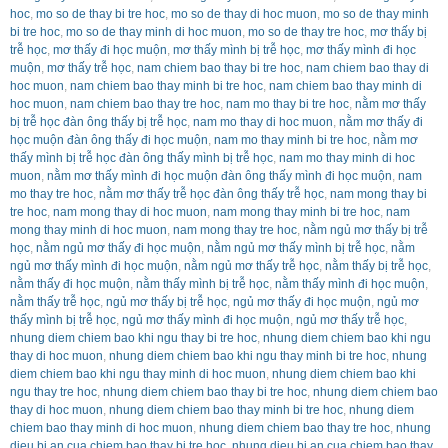
hoc
,
mo so de thay bi tre hoc
,
mo so de thay di hoc muon
,
mo so de thay minh
bi tre hoc
,
mo so de thay minh di hoc muon
,
mo so de thay tre hoc
,
mơ thấy bị
trễ học
,
mơ thấy đi học muộn
,
mơ thấy mình bị trễ học
,
mơ thấy mình đi học
muộn
,
mơ thấy trễ học
,
nam chiem bao thay bi tre hoc
,
nam chiem bao thay di
hoc muon
,
nam chiem bao thay minh bi tre hoc
,
nam chiem bao thay minh di
hoc muon
,
nam chiem bao thay tre hoc
,
nam mo thay bi tre hoc
,
nằm mơ thấy
bị trễ học đàn ông thấy bị trễ học
,
nam mo thay di hoc muon
,
nằm mơ thấy đi
học muộn đàn ông thấy đi học muộn
,
nam mo thay minh bi tre hoc
,
nằm mơ
thấy mình bị trễ học đàn ông thấy mình bị trễ học
,
nam mo thay minh di hoc
muon
,
nằm mơ thấy mình đi học muộn đàn ông thấy mình đi học muộn
,
nam
mo thay tre hoc
,
nằm mơ thấy trễ học đàn ông thấy trễ học
,
nam mong thay bi
tre hoc
,
nam mong thay di hoc muon
,
nam mong thay minh bi tre hoc
,
nam
mong thay minh di hoc muon
,
nam mong thay tre hoc
,
nằm ngủ mơ thấy bị trễ
học
,
nằm ngủ mơ thấy đi học muộn
,
nằm ngủ mơ thấy mình bị trễ học
,
nằm
ngủ mơ thấy mình đi học muộn
,
nằm ngủ mơ thấy trễ học
,
nằm thấy bị trễ học
,
nằm thấy đi học muộn
,
nằm thấy mình bị trễ học
,
nằm thấy mình đi học muộn
,
nằm thấy trễ học
,
ngủ mơ thấy bị trễ học
,
ngủ mơ thấy đi học muộn
,
ngủ mơ
thấy mình bị trễ học
,
ngủ mơ thấy mình đi học muộn
,
ngủ mơ thấy trễ học
,
nhung diem chiem bao khi ngu thay bi tre hoc
,
nhung diem chiem bao khi ngu
thay di hoc muon
,
nhung diem chiem bao khi ngu thay minh bi tre hoc
,
nhung
diem chiem bao khi ngu thay minh di hoc muon
,
nhung diem chiem bao khi
ngu thay tre hoc
,
nhung diem chiem bao thay bi tre hoc
,
nhung diem chiem bao
thay di hoc muon
,
nhung diem chiem bao thay minh bi tre hoc
,
nhung diem
chiem bao thay minh di hoc muon
,
nhung diem chiem bao thay tre hoc
,
nhung
dieu bi an cua chiem bao thay bi tre hoc
,
nhung dieu bi an cua chiem bao thay