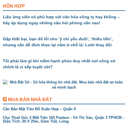
HỖN HỢP
Liệu ứng viên có phù hợp với văn hóa công ty hay không –
hãy áp dụng ngay những câu hỏi phỏng vấn sau!
Gặp thất bại, bạn đổ lỗi cho ‘ý chí yếu đuối’, ‘thiếu tiền’,
nhưng vấn đề đích thực lại nằm ở chỗ là: Lười thay đổi
Tôi phải làm gì khi niềm hạnh phúc duy nhất nơi công sở
chính là vị sếp tuyệt vời?
MUA BÁN NHÀ ĐẤT
Cần Bán Mặt Tiền Đỗ Xuân Hợp – Quận 9
Cho Thuê Góc 2 Mặt Tiền 165 Pasteur - Võ Thị Sáu, Quận 3 TPHCM -
Diện Tích: 20 X 25m, Gồm Trệt, Lửng.