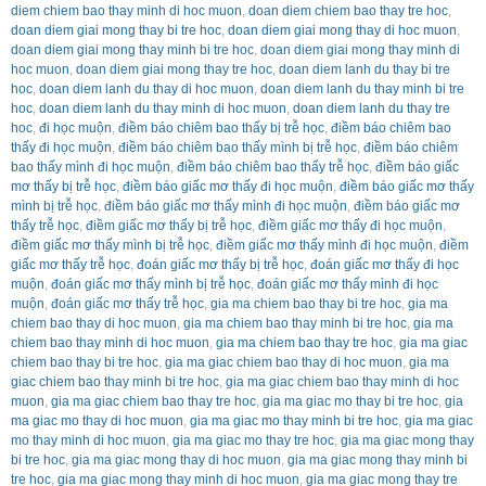
diem chiem bao thay minh di hoc muon
,
doan diem chiem bao thay tre hoc
,
doan diem giai mong thay bi tre hoc
,
doan diem giai mong thay di hoc muon
,
doan diem giai mong thay minh bi tre hoc
,
doan diem giai mong thay minh di
hoc muon
,
doan diem giai mong thay tre hoc
,
doan diem lanh du thay bi tre
hoc
,
doan diem lanh du thay di hoc muon
,
doan diem lanh du thay minh bi tre
hoc
,
doan diem lanh du thay minh di hoc muon
,
doan diem lanh du thay tre
hoc
,
đi học muộn
,
điềm báo chiêm bao thấy bị trễ học
,
điềm báo chiêm bao
thấy đi học muộn
,
điềm báo chiêm bao thấy mình bị trễ học
,
điềm báo chiêm
bao thấy mình đi học muộn
,
điềm báo chiêm bao thấy trễ học
,
điềm báo giấc
mơ thấy bị trễ học
,
điềm báo giấc mơ thấy đi học muộn
,
điềm báo giấc mơ thấy
mình bị trễ học
,
điềm báo giấc mơ thấy mình đi học muộn
,
điềm báo giấc mơ
thấy trễ học
,
điềm giấc mơ thấy bị trễ học
,
điềm giấc mơ thấy đi học muộn
,
điềm giấc mơ thấy mình bị trễ học
,
điềm giấc mơ thấy mình đi học muộn
,
điềm
giấc mơ thấy trễ học
,
đoán giấc mơ thấy bị trễ học
,
đoán giấc mơ thấy đi học
muộn
,
đoán giấc mơ thấy mình bị trễ học
,
đoán giấc mơ thấy mình đi học
muộn
,
đoán giấc mơ thấy trễ học
,
gia ma chiem bao thay bi tre hoc
,
gia ma
chiem bao thay di hoc muon
,
gia ma chiem bao thay minh bi tre hoc
,
gia ma
chiem bao thay minh di hoc muon
,
gia ma chiem bao thay tre hoc
,
gia ma giac
chiem bao thay bi tre hoc
,
gia ma giac chiem bao thay di hoc muon
,
gia ma
giac chiem bao thay minh bi tre hoc
,
gia ma giac chiem bao thay minh di hoc
muon
,
gia ma giac chiem bao thay tre hoc
,
gia ma giac mo thay bi tre hoc
,
gia
ma giac mo thay di hoc muon
,
gia ma giac mo thay minh bi tre hoc
,
gia ma giac
mo thay minh di hoc muon
,
gia ma giac mo thay tre hoc
,
gia ma giac mong thay
bi tre hoc
,
gia ma giac mong thay di hoc muon
,
gia ma giac mong thay minh bi
tre hoc
,
gia ma giac mong thay minh di hoc muon
,
gia ma giac mong thay tre