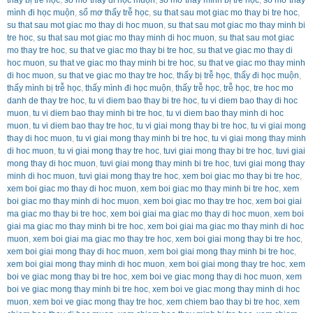
mình đi học muộn
,
sổ mơ thấy trễ học
,
su that sau mot giac mo thay bi tre hoc
,
su that sau mot giac mo thay di hoc muon
,
su that sau mot giac mo thay minh bi
tre hoc
,
su that sau mot giac mo thay minh di hoc muon
,
su that sau mot giac
mo thay tre hoc
,
su that ve giac mo thay bi tre hoc
,
su that ve giac mo thay di
hoc muon
,
su that ve giac mo thay minh bi tre hoc
,
su that ve giac mo thay minh
di hoc muon
,
su that ve giac mo thay tre hoc
,
thấy bị trễ học
,
thấy đi học muộn
,
thấy mình bị trễ học
,
thấy mình đi học muộn
,
thấy trễ học
,
trễ học
,
tre hoc mo
danh de thay tre hoc
,
tu vi diem bao thay bi tre hoc
,
tu vi diem bao thay di hoc
muon
,
tu vi diem bao thay minh bi tre hoc
,
tu vi diem bao thay minh di hoc
muon
,
tu vi diem bao thay tre hoc
,
tu vi giai mong thay bi tre hoc
,
tu vi giai mong
thay di hoc muon
,
tu vi giai mong thay minh bi tre hoc
,
tu vi giai mong thay minh
di hoc muon
,
tu vi giai mong thay tre hoc
,
tuvi giai mong thay bi tre hoc
,
tuvi giai
mong thay di hoc muon
,
tuvi giai mong thay minh bi tre hoc
,
tuvi giai mong thay
minh di hoc muon
,
tuvi giai mong thay tre hoc
,
xem boi giac mo thay bi tre hoc
,
xem boi giac mo thay di hoc muon
,
xem boi giac mo thay minh bi tre hoc
,
xem
boi giac mo thay minh di hoc muon
,
xem boi giac mo thay tre hoc
,
xem boi giai
ma giac mo thay bi tre hoc
,
xem boi giai ma giac mo thay di hoc muon
,
xem boi
giai ma giac mo thay minh bi tre hoc
,
xem boi giai ma giac mo thay minh di hoc
muon
,
xem boi giai ma giac mo thay tre hoc
,
xem boi giai mong thay bi tre hoc
,
xem boi giai mong thay di hoc muon
,
xem boi giai mong thay minh bi tre hoc
,
xem boi giai mong thay minh di hoc muon
,
xem boi giai mong thay tre hoc
,
xem
boi ve giac mong thay bi tre hoc
,
xem boi ve giac mong thay di hoc muon
,
xem
boi ve giac mong thay minh bi tre hoc
,
xem boi ve giac mong thay minh di hoc
muon
,
xem boi ve giac mong thay tre hoc
,
xem chiem bao thay bi tre hoc
,
xem