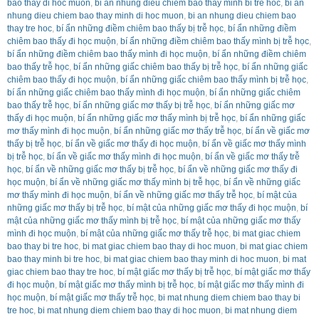
bao thay di hoc muon
,
bi an nhung dieu chiem bao thay minh bi tre hoc
,
bi an
nhung dieu chiem bao thay minh di hoc muon
,
bi an nhung dieu chiem bao
thay tre hoc
,
bí ẩn những điềm chiêm bao thấy bị trễ học
,
bí ẩn những điềm
chiêm bao thấy đi học muộn
,
bí ẩn những điềm chiêm bao thấy mình bị trễ học
,
bí ẩn những điềm chiêm bao thấy mình đi học muộn
,
bí ẩn những điềm chiêm
bao thấy trễ học
,
bí ẩn những giấc chiêm bao thấy bị trễ học
,
bí ẩn những giấc
chiêm bao thấy đi học muộn
,
bí ẩn những giấc chiêm bao thấy mình bị trễ học
,
bí ẩn những giấc chiêm bao thấy mình đi học muộn
,
bí ẩn những giấc chiêm
bao thấy trễ học
,
bí ẩn những giấc mơ thấy bị trễ học
,
bí ẩn những giấc mơ
thấy đi học muộn
,
bí ẩn những giấc mơ thấy mình bị trễ học
,
bí ẩn những giấc
mơ thấy mình đi học muộn
,
bí ẩn những giấc mơ thấy trễ học
,
bí ẩn về giấc mơ
thấy bị trễ học
,
bí ẩn về giấc mơ thấy đi học muộn
,
bí ẩn về giấc mơ thấy mình
bị trễ học
,
bí ẩn về giấc mơ thấy mình đi học muộn
,
bí ẩn về giấc mơ thấy trễ
học
,
bí ẩn về những giấc mơ thấy bị trễ học
,
bí ẩn về những giấc mơ thấy đi
học muộn
,
bí ẩn về những giấc mơ thấy mình bị trễ học
,
bí ẩn về những giấc
mơ thấy mình đi học muộn
,
bí ẩn về những giấc mơ thấy trễ học
,
bí mật của
những giấc mơ thấy bị trễ học
,
bí mật của những giấc mơ thấy đi học muộn
,
bí
mật của những giấc mơ thấy mình bị trễ học
,
bí mật của những giấc mơ thấy
mình đi học muộn
,
bí mật của những giấc mơ thấy trễ học
,
bi mat giac chiem
bao thay bi tre hoc
,
bi mat giac chiem bao thay di hoc muon
,
bi mat giac chiem
bao thay minh bi tre hoc
,
bi mat giac chiem bao thay minh di hoc muon
,
bi mat
giac chiem bao thay tre hoc
,
bí mật giấc mơ thấy bị trễ học
,
bí mật giấc mơ thấy
đi học muộn
,
bí mật giấc mơ thấy mình bị trễ học
,
bí mật giấc mơ thấy mình đi
học muộn
,
bí mật giấc mơ thấy trễ học
,
bi mat nhung diem chiem bao thay bi
tre hoc
,
bi mat nhung diem chiem bao thay di hoc muon
,
bi mat nhung diem