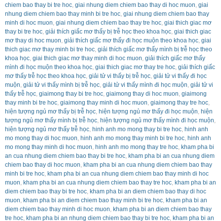
chiem bao thay bi tre hoc
,
giai nhung diem chiem bao thay di hoc muon
,
giai
nhung diem chiem bao thay minh bi tre hoc
,
giai nhung diem chiem bao thay
minh di hoc muon
,
giai nhung diem chiem bao thay tre hoc
,
giai thich giac mơ
thay bi tre hoc
,
giải thích giấc mơ thấy bị trễ học theo khoa học
,
giai thich giac
mơ thay di hoc muon
,
giải thích giấc mơ thấy đi học muộn theo khoa học
,
giai
thich giac mơ thay minh bi tre hoc
,
giải thích giấc mơ thấy mình bị trễ học theo
khoa học
,
giai thich giac mơ thay minh di hoc muon
,
giải thích giấc mơ thấy
mình đi học muộn theo khoa học
,
giai thich giac mơ thay tre hoc
,
giải thích giấc
mơ thấy trễ học theo khoa học
,
giải tử vi thấy bị trễ học
,
giải tử vi thấy đi học
muộn
,
giải tử vi thấy mình bị trễ học
,
giải tử vi thấy mình đi học muộn
,
giải tử vi
thấy trễ học
,
giaimong thay bi tre hoc
,
giaimong thay di hoc muon
,
giaimong
thay minh bi tre hoc
,
giaimong thay minh di hoc muon
,
giaimong thay tre hoc
,
hiện tượng ngủ mơ thấy bị trễ học
,
hiện tượng ngủ mơ thấy đi học muộn
,
hiện
tượng ngủ mơ thấy mình bị trễ học
,
hiện tượng ngủ mơ thấy mình đi học muộn
,
hiện tượng ngủ mơ thấy trễ học
,
hinh anh mo mong thay bi tre hoc
,
hinh anh
mo mong thay di hoc muon
,
hinh anh mo mong thay minh bi tre hoc
,
hinh anh
mo mong thay minh di hoc muon
,
hinh anh mo mong thay tre hoc
,
kham pha bi
an cua nhung diem chiem bao thay bi tre hoc
,
kham pha bi an cua nhung diem
chiem bao thay di hoc muon
,
kham pha bi an cua nhung diem chiem bao thay
minh bi tre hoc
,
kham pha bi an cua nhung diem chiem bao thay minh di hoc
muon
,
kham pha bi an cua nhung diem chiem bao thay tre hoc
,
kham pha bi an
diem chiem bao thay bi tre hoc
,
kham pha bi an diem chiem bao thay di hoc
muon
,
kham pha bi an diem chiem bao thay minh bi tre hoc
,
kham pha bi an
diem chiem bao thay minh di hoc muon
,
kham pha bi an diem chiem bao thay
tre hoc
,
kham pha bi an nhung diem chiem bao thay bi tre hoc
,
kham pha bi an