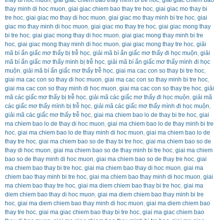
thay minh di hoc muon
,
giai giac chiem bao thay tre hoc
,
giai giac mo thay bi
tre hoc
,
giai giac mo thay di hoc muon
,
giai giac mo thay minh bi tre hoc
,
giai
giac mo thay minh di hoc muon
,
giai giac mo thay tre hoc
,
giai giac mong thay
bi tre hoc
,
giai giac mong thay di hoc muon
,
giai giac mong thay minh bi tre
hoc
,
giai giac mong thay minh di hoc muon
,
giai giac mong thay tre hoc
,
giải
mã bí ẩn giấc mơ thấy bị trễ học
,
giải mã bí ẩn giấc mơ thấy đi học muộn
,
giải
mã bí ẩn giấc mơ thấy mình bị trễ học
,
giải mã bí ẩn giấc mơ thấy mình đi học
muộn
,
giải mã bí ẩn giấc mơ thấy trễ học
,
giai ma cac con so thay bi tre hoc
,
giai ma cac con so thay di hoc muon
,
giai ma cac con so thay minh bi tre hoc
,
giai ma cac con so thay minh di hoc muon
,
giai ma cac con so thay tre hoc
,
giải
mã các giấc mơ thấy bị trễ học
,
giải mã các giấc mơ thấy đi học muộn
,
giải mã
các giấc mơ thấy mình bị trễ học
,
giải mã các giấc mơ thấy mình đi học muộn
,
giải mã các giấc mơ thấy trễ học
,
giai ma chiem bao lo de thay bi tre hoc
,
giai
ma chiem bao lo de thay di hoc muon
,
giai ma chiem bao lo de thay minh bi tre
hoc
,
giai ma chiem bao lo de thay minh di hoc muon
,
giai ma chiem bao lo de
thay tre hoc
,
giai ma chiem bao so de thay bi tre hoc
,
giai ma chiem bao so de
thay di hoc muon
,
giai ma chiem bao so de thay minh bi tre hoc
,
giai ma chiem
bao so de thay minh di hoc muon
,
giai ma chiem bao so de thay tre hoc
,
giai
ma chiem bao thay bi tre hoc
,
giai ma chiem bao thay di hoc muon
,
giai ma
chiem bao thay minh bi tre hoc
,
giai ma chiem bao thay minh di hoc muon
,
giai
ma chiem bao thay tre hoc
,
giai ma diem chiem bao thay bi tre hoc
,
giai ma
diem chiem bao thay di hoc muon
,
giai ma diem chiem bao thay minh bi tre
hoc
,
giai ma diem chiem bao thay minh di hoc muon
,
giai ma diem chiem bao
thay tre hoc
,
giai ma giac chiem bao thay bi tre hoc
,
giai ma giac chiem bao