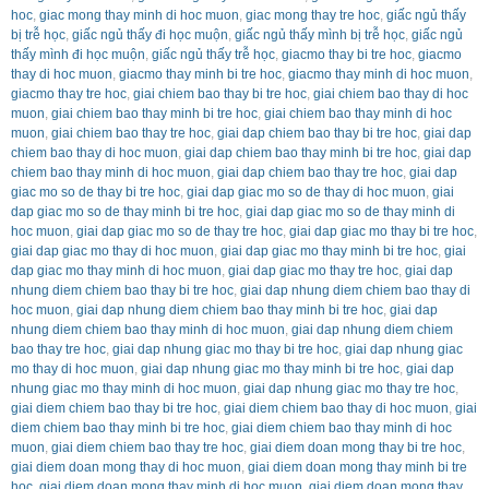
hoc
,
giac mong thay minh di hoc muon
,
giac mong thay tre hoc
,
giấc ngủ thấy
bị trễ học
,
giấc ngủ thấy đi học muộn
,
giấc ngủ thấy mình bị trễ học
,
giấc ngủ
thấy mình đi học muộn
,
giấc ngủ thấy trễ học
,
giacmo thay bi tre hoc
,
giacmo
thay di hoc muon
,
giacmo thay minh bi tre hoc
,
giacmo thay minh di hoc muon
,
giacmo thay tre hoc
,
giai chiem bao thay bi tre hoc
,
giai chiem bao thay di hoc
muon
,
giai chiem bao thay minh bi tre hoc
,
giai chiem bao thay minh di hoc
muon
,
giai chiem bao thay tre hoc
,
giai dap chiem bao thay bi tre hoc
,
giai dap
chiem bao thay di hoc muon
,
giai dap chiem bao thay minh bi tre hoc
,
giai dap
chiem bao thay minh di hoc muon
,
giai dap chiem bao thay tre hoc
,
giai dap
giac mo so de thay bi tre hoc
,
giai dap giac mo so de thay di hoc muon
,
giai
dap giac mo so de thay minh bi tre hoc
,
giai dap giac mo so de thay minh di
hoc muon
,
giai dap giac mo so de thay tre hoc
,
giai dap giac mo thay bi tre hoc
,
giai dap giac mo thay di hoc muon
,
giai dap giac mo thay minh bi tre hoc
,
giai
dap giac mo thay minh di hoc muon
,
giai dap giac mo thay tre hoc
,
giai dap
nhung diem chiem bao thay bi tre hoc
,
giai dap nhung diem chiem bao thay di
hoc muon
,
giai dap nhung diem chiem bao thay minh bi tre hoc
,
giai dap
nhung diem chiem bao thay minh di hoc muon
,
giai dap nhung diem chiem
bao thay tre hoc
,
giai dap nhung giac mo thay bi tre hoc
,
giai dap nhung giac
mo thay di hoc muon
,
giai dap nhung giac mo thay minh bi tre hoc
,
giai dap
nhung giac mo thay minh di hoc muon
,
giai dap nhung giac mo thay tre hoc
,
giai diem chiem bao thay bi tre hoc
,
giai diem chiem bao thay di hoc muon
,
giai
diem chiem bao thay minh bi tre hoc
,
giai diem chiem bao thay minh di hoc
muon
,
giai diem chiem bao thay tre hoc
,
giai diem doan mong thay bi tre hoc
,
giai diem doan mong thay di hoc muon
,
giai diem doan mong thay minh bi tre
hoc
,
giai diem doan mong thay minh di hoc muon
,
giai diem doan mong thay