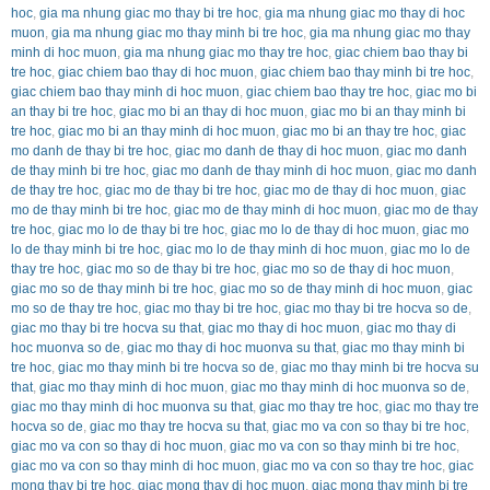
hoc
,
gia ma nhung giac mo thay bi tre hoc
,
gia ma nhung giac mo thay di hoc
muon
,
gia ma nhung giac mo thay minh bi tre hoc
,
gia ma nhung giac mo thay
minh di hoc muon
,
gia ma nhung giac mo thay tre hoc
,
giac chiem bao thay bi
tre hoc
,
giac chiem bao thay di hoc muon
,
giac chiem bao thay minh bi tre hoc
,
giac chiem bao thay minh di hoc muon
,
giac chiem bao thay tre hoc
,
giac mo bi
an thay bi tre hoc
,
giac mo bi an thay di hoc muon
,
giac mo bi an thay minh bi
tre hoc
,
giac mo bi an thay minh di hoc muon
,
giac mo bi an thay tre hoc
,
giac
mo danh de thay bi tre hoc
,
giac mo danh de thay di hoc muon
,
giac mo danh
de thay minh bi tre hoc
,
giac mo danh de thay minh di hoc muon
,
giac mo danh
de thay tre hoc
,
giac mo de thay bi tre hoc
,
giac mo de thay di hoc muon
,
giac
mo de thay minh bi tre hoc
,
giac mo de thay minh di hoc muon
,
giac mo de thay
tre hoc
,
giac mo lo de thay bi tre hoc
,
giac mo lo de thay di hoc muon
,
giac mo
lo de thay minh bi tre hoc
,
giac mo lo de thay minh di hoc muon
,
giac mo lo de
thay tre hoc
,
giac mo so de thay bi tre hoc
,
giac mo so de thay di hoc muon
,
giac mo so de thay minh bi tre hoc
,
giac mo so de thay minh di hoc muon
,
giac
mo so de thay tre hoc
,
giac mo thay bi tre hoc
,
giac mo thay bi tre hocva so de
,
giac mo thay bi tre hocva su that
,
giac mo thay di hoc muon
,
giac mo thay di
hoc muonva so de
,
giac mo thay di hoc muonva su that
,
giac mo thay minh bi
tre hoc
,
giac mo thay minh bi tre hocva so de
,
giac mo thay minh bi tre hocva su
that
,
giac mo thay minh di hoc muon
,
giac mo thay minh di hoc muonva so de
,
giac mo thay minh di hoc muonva su that
,
giac mo thay tre hoc
,
giac mo thay tre
hocva so de
,
giac mo thay tre hocva su that
,
giac mo va con so thay bi tre hoc
,
giac mo va con so thay di hoc muon
,
giac mo va con so thay minh bi tre hoc
,
giac mo va con so thay minh di hoc muon
,
giac mo va con so thay tre hoc
,
giac
mong thay bi tre hoc
,
giac mong thay di hoc muon
,
giac mong thay minh bi tre