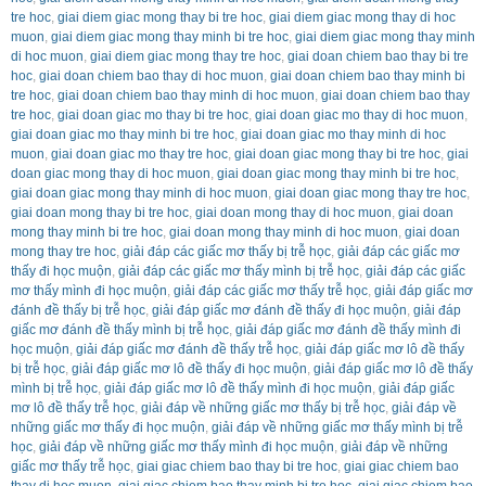
tre hoc
,
giai diem giac mong thay bi tre hoc
,
giai diem giac mong thay di hoc
muon
,
giai diem giac mong thay minh bi tre hoc
,
giai diem giac mong thay minh
di hoc muon
,
giai diem giac mong thay tre hoc
,
giai doan chiem bao thay bi tre
hoc
,
giai doan chiem bao thay di hoc muon
,
giai doan chiem bao thay minh bi
tre hoc
,
giai doan chiem bao thay minh di hoc muon
,
giai doan chiem bao thay
tre hoc
,
giai doan giac mo thay bi tre hoc
,
giai doan giac mo thay di hoc muon
,
giai doan giac mo thay minh bi tre hoc
,
giai doan giac mo thay minh di hoc
muon
,
giai doan giac mo thay tre hoc
,
giai doan giac mong thay bi tre hoc
,
giai
doan giac mong thay di hoc muon
,
giai doan giac mong thay minh bi tre hoc
,
giai doan giac mong thay minh di hoc muon
,
giai doan giac mong thay tre hoc
,
giai doan mong thay bi tre hoc
,
giai doan mong thay di hoc muon
,
giai doan
mong thay minh bi tre hoc
,
giai doan mong thay minh di hoc muon
,
giai doan
mong thay tre hoc
,
giải đáp các giấc mơ thấy bị trễ học
,
giải đáp các giấc mơ
thấy đi học muộn
,
giải đáp các giấc mơ thấy mình bị trễ học
,
giải đáp các giấc
mơ thấy mình đi học muộn
,
giải đáp các giấc mơ thấy trễ học
,
giải đáp giấc mơ
đánh đề thấy bị trễ học
,
giải đáp giấc mơ đánh đề thấy đi học muộn
,
giải đáp
giấc mơ đánh đề thấy mình bị trễ học
,
giải đáp giấc mơ đánh đề thấy mình đi
học muộn
,
giải đáp giấc mơ đánh đề thấy trễ học
,
giải đáp giấc mơ lô đề thấy
bị trễ học
,
giải đáp giấc mơ lô đề thấy đi học muộn
,
giải đáp giấc mơ lô đề thấy
mình bị trễ học
,
giải đáp giấc mơ lô đề thấy mình đi học muộn
,
giải đáp giấc
mơ lô đề thấy trễ học
,
giải đáp về những giấc mơ thấy bị trễ học
,
giải đáp về
những giấc mơ thấy đi học muộn
,
giải đáp về những giấc mơ thấy mình bị trễ
học
,
giải đáp về những giấc mơ thấy mình đi học muộn
,
giải đáp về những
giấc mơ thấy trễ học
,
giai giac chiem bao thay bi tre hoc
,
giai giac chiem bao
thay di hoc muon
,
giai giac chiem bao thay minh bi tre hoc
,
giai giac chiem bao