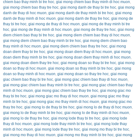
chiem bao thay minh bi tre hoc
,
giai mong chiem bao thay minh di hoc muon
,
giai mong chiem bao thay tre hoc
,
giai mong danh de thay bi tre hoc
,
giai mong
danh de thay di hoc muon
,
giai mong danh de thay minh bi tre hoc
,
giai mong
danh de thay minh di hoc muon
,
giai mong danh de thay tre hoc
,
giai mong de
thay bi tre hoc
,
giai mong de thay di hoc muon
,
giai mong de thay minh bi tre
hoc
,
giai mong de thay minh di hoc muon
,
giai mong de thay tre hoc
,
giai mong
diem chiem bao thay bi tre hoc
,
giai mong diem chiem bao thay di hoc muon
,
giai mong diem chiem bao thay minh bi tre hoc
,
giai mong diem chiem bao
thay minh di hoc muon
,
giai mong diem chiem bao thay tre hoc
,
giai mong
doan diem thay bi tre hoc
,
giai mong doan diem thay di hoc muon
,
giai mong
doan diem thay minh bi tre hoc
,
giai mong doan diem thay minh di hoc muon
,
giai mong doan diem thay tre hoc
,
giai mong doan so thay bi tre hoc
,
giai mong
doan so thay di hoc muon
,
giai mong doan so thay minh bi tre hoc
,
giai mong
doan so thay minh di hoc muon
,
giai mong doan so thay tre hoc
,
giai mong
giac chiem bao thay bi tre hoc
,
giai mong giac chiem bao thay di hoc muon
,
giai mong giac chiem bao thay minh bi tre hoc
,
giai mong giac chiem bao thay
minh di hoc muon
,
giai mong giac chiem bao thay tre hoc
,
giai mong giac mo
thay bi tre hoc
,
giai mong giac mo thay di hoc muon
,
giai mong giac mo thay
minh bi tre hoc
,
giai mong giac mo thay minh di hoc muon
,
giai mong giac mo
thay tre hoc
,
giai mong lo de thay bi tre hoc
,
giai mong lo de thay di hoc muon
,
giai mong lo de thay minh bi tre hoc
,
giai mong lo de thay minh di hoc muon
,
giai mong lo de thay tre hoc
,
giai mong lode thay bi tre hoc
,
giai mong lode
thay di hoc muon
,
giai mong lode thay minh bi tre hoc
,
giai mong lode thay
minh di hoc muon
,
giai mong lode thay tre hoc
,
giai mong mo thay bi tre hoc
,
giai mong mo thay di hoc muon
,
giai mong mo thay minh bi tre hoc
,
giai mong