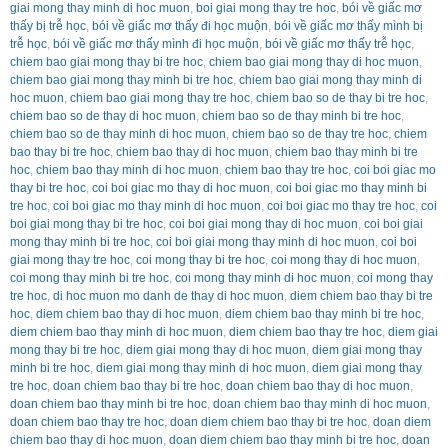
giai mong thay minh di hoc muon
,
boi giai mong thay tre hoc
,
bói về giấc mơ
thấy bị trễ học
,
bói về giấc mơ thấy đi học muộn
,
bói về giấc mơ thấy mình bị
trễ học
,
bói về giấc mơ thấy mình đi học muộn
,
bói về giấc mơ thấy trễ học
,
chiem bao giai mong thay bi tre hoc
,
chiem bao giai mong thay di hoc muon
,
chiem bao giai mong thay minh bi tre hoc
,
chiem bao giai mong thay minh di
hoc muon
,
chiem bao giai mong thay tre hoc
,
chiem bao so de thay bi tre hoc
,
chiem bao so de thay di hoc muon
,
chiem bao so de thay minh bi tre hoc
,
chiem bao so de thay minh di hoc muon
,
chiem bao so de thay tre hoc
,
chiem
bao thay bi tre hoc
,
chiem bao thay di hoc muon
,
chiem bao thay minh bi tre
hoc
,
chiem bao thay minh di hoc muon
,
chiem bao thay tre hoc
,
coi boi giac mo
thay bi tre hoc
,
coi boi giac mo thay di hoc muon
,
coi boi giac mo thay minh bi
tre hoc
,
coi boi giac mo thay minh di hoc muon
,
coi boi giac mo thay tre hoc
,
coi
boi giai mong thay bi tre hoc
,
coi boi giai mong thay di hoc muon
,
coi boi giai
mong thay minh bi tre hoc
,
coi boi giai mong thay minh di hoc muon
,
coi boi
giai mong thay tre hoc
,
coi mong thay bi tre hoc
,
coi mong thay di hoc muon
,
coi mong thay minh bi tre hoc
,
coi mong thay minh di hoc muon
,
coi mong thay
tre hoc
,
di hoc muon mo danh de thay di hoc muon
,
diem chiem bao thay bi tre
hoc
,
diem chiem bao thay di hoc muon
,
diem chiem bao thay minh bi tre hoc
,
diem chiem bao thay minh di hoc muon
,
diem chiem bao thay tre hoc
,
diem giai
mong thay bi tre hoc
,
diem giai mong thay di hoc muon
,
diem giai mong thay
minh bi tre hoc
,
diem giai mong thay minh di hoc muon
,
diem giai mong thay
tre hoc
,
doan chiem bao thay bi tre hoc
,
doan chiem bao thay di hoc muon
,
doan chiem bao thay minh bi tre hoc
,
doan chiem bao thay minh di hoc muon
,
doan chiem bao thay tre hoc
,
doan diem chiem bao thay bi tre hoc
,
doan diem
chiem bao thay di hoc muon
,
doan diem chiem bao thay minh bi tre hoc
,
doan