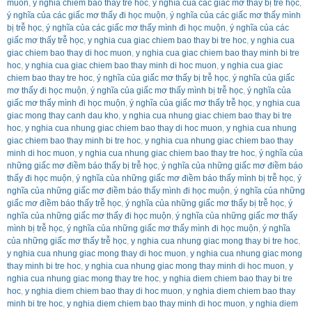
muon
,
y nghia chiem bao thay tre hoc
,
ý nghĩa của các giấc mơ thấy bị trễ học
,
ý nghĩa của các giấc mơ thấy đi học muộn
,
ý nghĩa của các giấc mơ thấy mình
bị trễ học
,
ý nghĩa của các giấc mơ thấy mình đi học muộn
,
ý nghĩa của các
giấc mơ thấy trễ học
,
y nghia cua giac chiem bao thay bi tre hoc
,
y nghia cua
giac chiem bao thay di hoc muon
,
y nghia cua giac chiem bao thay minh bi tre
hoc
,
y nghia cua giac chiem bao thay minh di hoc muon
,
y nghia cua giac
chiem bao thay tre hoc
,
ý nghĩa của giấc mơ thấy bị trễ học
,
ý nghĩa của giấc
mơ thấy đi học muộn
,
ý nghĩa của giấc mơ thấy mình bị trễ học
,
ý nghĩa của
giấc mơ thấy mình đi học muộn
,
ý nghĩa của giấc mơ thấy trễ học
,
y nghia cua
giac mong thay canh dau kho
,
y nghia cua nhung giac chiem bao thay bi tre
hoc
,
y nghia cua nhung giac chiem bao thay di hoc muon
,
y nghia cua nhung
giac chiem bao thay minh bi tre hoc
,
y nghia cua nhung giac chiem bao thay
minh di hoc muon
,
y nghia cua nhung giac chiem bao thay tre hoc
,
ý nghĩa của
những giấc mơ điềm báo thấy bị trễ học
,
ý nghĩa của những giấc mơ điềm báo
thấy đi học muộn
,
ý nghĩa của những giấc mơ điềm báo thấy mình bị trễ học
,
ý
nghĩa của những giấc mơ điềm báo thấy mình đi học muộn
,
ý nghĩa của những
giấc mơ điềm báo thấy trễ học
,
ý nghĩa của những giấc mơ thấy bị trễ học
,
ý
nghĩa của những giấc mơ thấy đi học muộn
,
ý nghĩa của những giấc mơ thấy
mình bị trễ học
,
ý nghĩa của những giấc mơ thấy mình đi học muộn
,
ý nghĩa
của những giấc mơ thấy trễ học
,
y nghia cua nhung giac mong thay bi tre hoc
,
y nghia cua nhung giac mong thay di hoc muon
,
y nghia cua nhung giac mong
thay minh bi tre hoc
,
y nghia cua nhung giac mong thay minh di hoc muon
,
y
nghia cua nhung giac mong thay tre hoc
,
y nghia diem chiem bao thay bi tre
hoc
,
y nghia diem chiem bao thay di hoc muon
,
y nghia diem chiem bao thay
minh bi tre hoc
,
y nghia diem chiem bao thay minh di hoc muon
,
y nghia diem