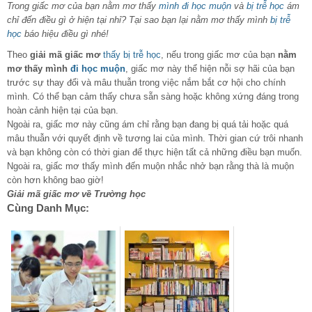
Trong giấc mơ của bạn nằm mơ thấy
mình đi học muộn
và
bị trễ học
ám
chỉ đến điều gì ở hiện tại nhỉ? Tại sao bạn lại nằm mơ thấy mình
bị trễ
học
báo hiệu điều gì nhé!
Theo
giải mã giấc mơ
thấy bị trễ học
, nếu trong giấc mơ của bạn
nằm
mơ thấy mình
đi học muộn
, giấc mơ này thể hiện nỗi sợ hãi của bạn
trước sự thay đổi và mâu thuẫn trong việc nắm bắt cơ hội cho chính
mình. Có thể bạn cảm thấy chưa sẵn sàng hoặc không xứng đáng trong
hoàn cảnh hiện tại của bạn.
Ngoài ra, giấc mơ này cũng ám chỉ rằng bạn đang bị quá tải hoặc quá
mâu thuẫn với quyết định về tương lai của mình. Thời gian cứ trôi nhanh
và bạn không còn có thời gian để thực hiện tất cả những điều bạn muốn.
Ngoài ra, giấc mơ thấy mình đến muộn nhắc nhở bạn rằng thà là muộn
còn hơn không bao giờ!
Giải mã giấc mơ về Trường học
Cùng Danh Mục: