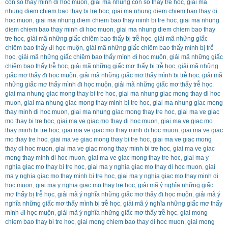
con so thay minh di hoc muon
,
giai ma nhung con so thay tre hoc
,
giai ma
nhung diem chiem bao thay bi tre hoc
,
giai ma nhung diem chiem bao thay di
hoc muon
,
giai ma nhung diem chiem bao thay minh bi tre hoc
,
giai ma nhung
diem chiem bao thay minh di hoc muon
,
giai ma nhung diem chiem bao thay
tre hoc
,
giải mã những giấc chiêm bao thấy bị trễ học
,
giải mã những giấc
chiêm bao thấy đi học muộn
,
giải mã những giấc chiêm bao thấy mình bị trễ
học
,
giải mã những giấc chiêm bao thấy mình đi học muộn
,
giải mã những giấc
chiêm bao thấy trễ học
,
giải mã những giấc mơ thấy bị trễ học
,
giải mã những
giấc mơ thấy đi học muộn
,
giải mã những giấc mơ thấy mình bị trễ học
,
giải mã
những giấc mơ thấy mình đi học muộn
,
giải mã những giấc mơ thấy trễ học
,
giai ma nhung giac mong thay bi tre hoc
,
giai ma nhung giac mong thay di hoc
muon
,
giai ma nhung giac mong thay minh bi tre hoc
,
giai ma nhung giac mong
thay minh di hoc muon
,
giai ma nhung giac mong thay tre hoc
,
giai ma ve giac
mo thay bi tre hoc
,
giai ma ve giac mo thay di hoc muon
,
giai ma ve giac mo
thay minh bi tre hoc
,
giai ma ve giac mo thay minh di hoc muon
,
giai ma ve giac
mo thay tre hoc
,
giai ma ve giac mong thay bi tre hoc
,
giai ma ve giac mong
thay di hoc muon
,
giai ma ve giac mong thay minh bi tre hoc
,
giai ma ve giac
mong thay minh di hoc muon
,
giai ma ve giac mong thay tre hoc
,
giai ma y
nghia giac mo thay bi tre hoc
,
giai ma y nghia giac mo thay di hoc muon
,
giai
ma y nghia giac mo thay minh bi tre hoc
,
giai ma y nghia giac mo thay minh di
hoc muon
,
giai ma y nghia giac mo thay tre hoc
,
giải mã ý nghĩa những giấc
mơ thấy bị trễ học
,
giải mã ý nghĩa những giấc mơ thấy đi học muộn
,
giải mã ý
nghĩa những giấc mơ thấy mình bị trễ học
,
giải mã ý nghĩa những giấc mơ thấy
mình đi học muộn
,
giải mã ý nghĩa những giấc mơ thấy trễ học
,
giai mong
chiem bao thay bi tre hoc
,
giai mong chiem bao thay di hoc muon
,
giai mong