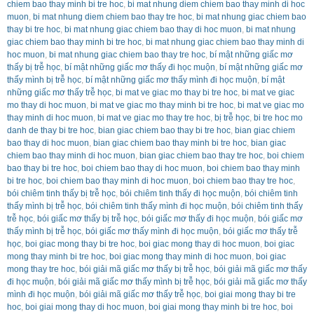
chiem bao thay minh bi tre hoc
,
bi mat nhung diem chiem bao thay minh di hoc
muon
,
bi mat nhung diem chiem bao thay tre hoc
,
bi mat nhung giac chiem bao
thay bi tre hoc
,
bi mat nhung giac chiem bao thay di hoc muon
,
bi mat nhung
giac chiem bao thay minh bi tre hoc
,
bi mat nhung giac chiem bao thay minh di
hoc muon
,
bi mat nhung giac chiem bao thay tre hoc
,
bí mật những giấc mơ
thấy bị trễ học
,
bí mật những giấc mơ thấy đi học muộn
,
bí mật những giấc mơ
thấy mình bị trễ học
,
bí mật những giấc mơ thấy mình đi học muộn
,
bí mật
những giấc mơ thấy trễ học
,
bi mat ve giac mo thay bi tre hoc
,
bi mat ve giac
mo thay di hoc muon
,
bi mat ve giac mo thay minh bi tre hoc
,
bi mat ve giac mo
thay minh di hoc muon
,
bi mat ve giac mo thay tre hoc
,
bị trễ học
,
bi tre hoc mo
danh de thay bi tre hoc
,
bian giac chiem bao thay bi tre hoc
,
bian giac chiem
bao thay di hoc muon
,
bian giac chiem bao thay minh bi tre hoc
,
bian giac
chiem bao thay minh di hoc muon
,
bian giac chiem bao thay tre hoc
,
boi chiem
bao thay bi tre hoc
,
boi chiem bao thay di hoc muon
,
boi chiem bao thay minh
bi tre hoc
,
boi chiem bao thay minh di hoc muon
,
boi chiem bao thay tre hoc
,
bói chiêm tinh thấy bị trễ học
,
bói chiêm tinh thấy đi học muộn
,
bói chiêm tinh
thấy mình bị trễ học
,
bói chiêm tinh thấy mình đi học muộn
,
bói chiêm tinh thấy
trễ học
,
bói giấc mơ thấy bị trễ học
,
bói giấc mơ thấy đi học muộn
,
bói giấc mơ
thấy mình bị trễ học
,
bói giấc mơ thấy mình đi học muộn
,
bói giấc mơ thấy trễ
học
,
boi giac mong thay bi tre hoc
,
boi giac mong thay di hoc muon
,
boi giac
mong thay minh bi tre hoc
,
boi giac mong thay minh di hoc muon
,
boi giac
mong thay tre hoc
,
bói giải mã giấc mơ thấy bị trễ học
,
bói giải mã giấc mơ thấy
đi học muộn
,
bói giải mã giấc mơ thấy mình bị trễ học
,
bói giải mã giấc mơ thấy
mình đi học muộn
,
bói giải mã giấc mơ thấy trễ học
,
boi giai mong thay bi tre
hoc
,
boi giai mong thay di hoc muon
,
boi giai mong thay minh bi tre hoc
,
boi