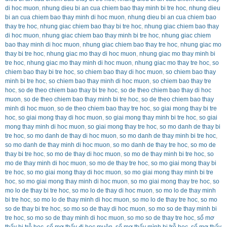
di hoc muon
,
nhung dieu bi an cua chiem bao thay minh bi tre hoc
,
nhung dieu
bi an cua chiem bao thay minh di hoc muon
,
nhung dieu bi an cua chiem bao
thay tre hoc
,
nhung giac chiem bao thay bi tre hoc
,
nhung giac chiem bao thay
di hoc muon
,
nhung giac chiem bao thay minh bi tre hoc
,
nhung giac chiem
bao thay minh di hoc muon
,
nhung giac chiem bao thay tre hoc
,
nhung giac mo
thay bi tre hoc
,
nhung giac mo thay di hoc muon
,
nhung giac mo thay minh bi
tre hoc
,
nhung giac mo thay minh di hoc muon
,
nhung giac mo thay tre hoc
,
so
chiem bao thay bi tre hoc
,
so chiem bao thay di hoc muon
,
so chiem bao thay
minh bi tre hoc
,
so chiem bao thay minh di hoc muon
,
so chiem bao thay tre
hoc
,
so de theo chiem bao thay bi tre hoc
,
so de theo chiem bao thay di hoc
muon
,
so de theo chiem bao thay minh bi tre hoc
,
so de theo chiem bao thay
minh di hoc muon
,
so de theo chiem bao thay tre hoc
,
so giai mong thay bi tre
hoc
,
so giai mong thay di hoc muon
,
so giai mong thay minh bi tre hoc
,
so giai
mong thay minh di hoc muon
,
so giai mong thay tre hoc
,
so mo danh de thay bi
tre hoc
,
so mo danh de thay di hoc muon
,
so mo danh de thay minh bi tre hoc
,
so mo danh de thay minh di hoc muon
,
so mo danh de thay tre hoc
,
so mo de
thay bi tre hoc
,
so mo de thay di hoc muon
,
so mo de thay minh bi tre hoc
,
so
mo de thay minh di hoc muon
,
so mo de thay tre hoc
,
so mo giai mong thay bi
tre hoc
,
so mo giai mong thay di hoc muon
,
so mo giai mong thay minh bi tre
hoc
,
so mo giai mong thay minh di hoc muon
,
so mo giai mong thay tre hoc
,
so
mo lo de thay bi tre hoc
,
so mo lo de thay di hoc muon
,
so mo lo de thay minh
bi tre hoc
,
so mo lo de thay minh di hoc muon
,
so mo lo de thay tre hoc
,
so mo
so de thay bi tre hoc
,
so mo so de thay di hoc muon
,
so mo so de thay minh bi
tre hoc
,
so mo so de thay minh di hoc muon
,
so mo so de thay tre hoc
,
sổ mơ
thấy bị trễ học
,
sổ mơ thấy đi học muộn
,
sổ mơ thấy mình bị trễ học
,
sổ mơ thấy