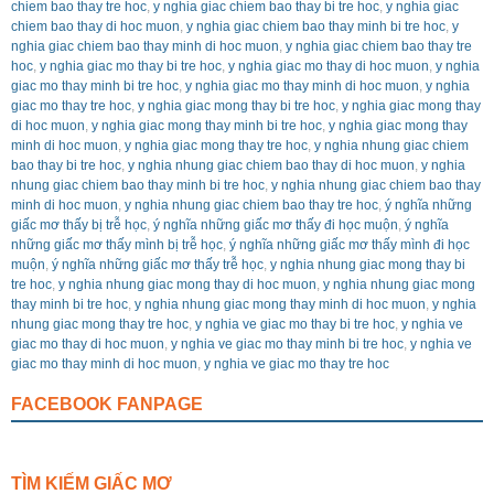
chiem bao thay tre hoc
,
y nghia giac chiem bao thay bi tre hoc
,
y nghia giac
chiem bao thay di hoc muon
,
y nghia giac chiem bao thay minh bi tre hoc
,
y
nghia giac chiem bao thay minh di hoc muon
,
y nghia giac chiem bao thay tre
hoc
,
y nghia giac mo thay bi tre hoc
,
y nghia giac mo thay di hoc muon
,
y nghia
giac mo thay minh bi tre hoc
,
y nghia giac mo thay minh di hoc muon
,
y nghia
giac mo thay tre hoc
,
y nghia giac mong thay bi tre hoc
,
y nghia giac mong thay
di hoc muon
,
y nghia giac mong thay minh bi tre hoc
,
y nghia giac mong thay
minh di hoc muon
,
y nghia giac mong thay tre hoc
,
y nghia nhung giac chiem
bao thay bi tre hoc
,
y nghia nhung giac chiem bao thay di hoc muon
,
y nghia
nhung giac chiem bao thay minh bi tre hoc
,
y nghia nhung giac chiem bao thay
minh di hoc muon
,
y nghia nhung giac chiem bao thay tre hoc
,
ý nghĩa những
giấc mơ thấy bị trễ học
,
ý nghĩa những giấc mơ thấy đi học muộn
,
ý nghĩa
những giấc mơ thấy mình bị trễ học
,
ý nghĩa những giấc mơ thấy mình đi học
muộn
,
ý nghĩa những giấc mơ thấy trễ học
,
y nghia nhung giac mong thay bi
tre hoc
,
y nghia nhung giac mong thay di hoc muon
,
y nghia nhung giac mong
thay minh bi tre hoc
,
y nghia nhung giac mong thay minh di hoc muon
,
y nghia
nhung giac mong thay tre hoc
,
y nghia ve giac mo thay bi tre hoc
,
y nghia ve
giac mo thay di hoc muon
,
y nghia ve giac mo thay minh bi tre hoc
,
y nghia ve
giac mo thay minh di hoc muon
,
y nghia ve giac mo thay tre hoc
FACEBOOK FANPAGE
TÌM KIẾM GIẤC MƠ