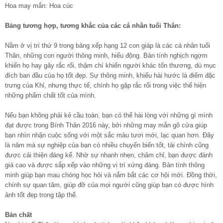
Hoa may mắn: Hoa cúc
Bảng tương hợp, tương khắc của các cá nhân tuổi Thân:
Nằm ở vị trí thứ 9 trong bảng xếp hạng 12 con giáp là các cá nhân tuổi
Thân, những con người thông minh, hiếu động. Bản tính nghịch ngợm
khiến họ hay gây rắc rối, thậm chí khiến người khác tổn thương, dù mục
đích ban đầu của họ tốt đẹp. Sự thông minh, khiếu hài hước là điểm đặc
trưng của Khỉ, nhưng thực tế, chính họ gặp rắc rối trong việc thể hiện
những phẩm chất tốt của mình.
Nếu bạn không phải kẻ cầu toàn, bạn có thể hài lòng với những gì mình
đạt được trong Bính Thân 2016 này, bởi những may mắn gõ cửa giúp
bạn nhìn nhận cuộc sống với một sắc màu tươi mới, lạc quan hơn. Đây
là năm mà sự nghiệp của bạn có nhiều chuyển biến tốt, tài chính cũng
được cải thiện đáng kể. Nhờ sự nhanh nhẹn, chăm chỉ, bạn được đánh
giá cao và được sắp xếp vào những vị trí xứng đáng. Bản tính thông
minh giúp bạn mau chóng học hỏi và nắm bắt các cơ hội mới. Đồng thời,
chính sự quan tâm, giúp đỡ của mọi người cũng giúp bạn có được hình
ảnh tốt đẹp trong tập thể.
Bản chất