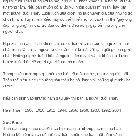
Người tuổi Thân là người tò mò, tinh quái, khôn khéo và là người vui vẻ
từ trong tâm. Nếu bạn muốn có ai đó vui nhộn quanh mình thì hãy tìm
một người tuổi Thân. Luôn luôn đùa giỡn, họ là chuyên gia của những trò
chơi khăm. Tuy nhiên, điều này có thể khiến họ rơi vào tình thế “gậy ông
đập lưng ông”, vì các trò đùa có thể là điều ác ý, gây tổn thương cho
người khác.
Người sinh năm Thân không chỉ có óc hài ước mà còn là người trí thức
nhất trong tất cả, vì người ta cho rằng khỉ là loài vật gần giống con người
nhất. Những người tuổi Thân là người kiên quyết và sẽ không lùi bước
trước khó khăn để đạt được điều mình muốn.
Trong nhiều trường hợp, thật khó hiểu rõ một người, nhưng người tuổi
Thân thể hiện sự tự tin rằng bản thân họ hài lòng với những gì mình đạt
được.
Nếu bạn sinh vào những năm sau đây thì bạn là người tuổi Thân.
Năm Thân : 1908, 1920, 1932, 1944, 1956, 1968, 1980, 1992, 2004
Sức Khỏe
Tính cách bộp chộp của Khỉ có thể mang lại những rắc rối cho bạn.
Những kẻ hiềm khích có thể gây hấn, khiến cho bạn một năm căng