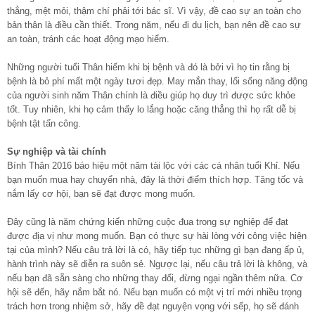
thẳng, mệt mỏi, thậm chí phải tới bác sĩ. Vì vậy, đề cao sự an toàn cho
bản thân là điều cần thiết. Trong năm, nếu đi du lịch, bạn nên đề cao sự
an toàn, tránh các hoạt động mạo hiểm.
Những người tuổi Thân hiếm khi bị bệnh và đó là bởi vì họ tin rằng bị
bệnh là bỏ phí mất một ngày tươi đẹp. May mắn thay, lối sống năng động
của người sinh năm Thân chính là điều giúp họ duy trì được sức khỏe
tốt. Tuy nhiên, khi họ cảm thấy lo lắng hoặc căng thẳng thì họ rất dễ bị
bệnh tật tấn công.
Sự nghiệp và tài chính
Bính Thân 2016 báo hiệu một năm tài lộc với các cá nhân tuổi Khỉ. Nếu
bạn muốn mua hay chuyển nhà, đây là thời điểm thích hợp. Tăng tốc và
nắm lấy cơ hội, bạn sẽ đạt được mong muốn.
Đây cũng là năm chứng kiến những cuộc đua trong sự nghiệp để đạt
được địa vị như mong muốn. Bạn có thực sự hài lòng với công việc hiện
tại của mình? Nếu câu trả lời là có, hãy tiếp tục những gì bạn đang ấp ủ,
hành trình này sẽ diễn ra suôn sẻ. Ngược lại, nếu câu trả lời là không, và
nếu bạn đã sẵn sàng cho những thay đổi, đừng ngại ngần thêm nữa. Cơ
hội sẽ đến, hãy nắm bắt nó. Nếu bạn muốn có một vị trí mới nhiều trọng
trách hơn trong nhiệm sở, hãy đề đạt nguyện vọng với sếp, họ sẽ đánh