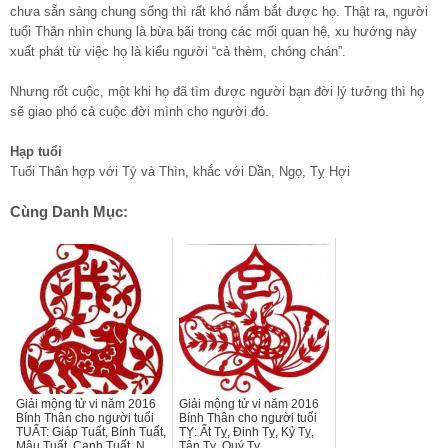
chưa sẵn sàng chung sống thì rất khó nắm bắt được họ. Thật ra, người
tuổi Thân nhìn chung là bừa bãi trong các mối quan hệ, xu hướng này
xuất phát từ việc họ là kiểu người “cả thèm, chóng chán”.
Nhưng rốt cuộc, một khi họ đã tìm được người bạn đời lý tưởng thì họ
sẽ giao phó cả cuộc đời mình cho người đó.
Hạp tuổi
Tuổi Thân hợp với Tý và Thìn, khắc với Dần, Ngọ, Tỵ Hợi
Cùng Danh Mục:
Giải mộng tử vi năm 2016
Giải mộng tử vi năm 2016
Bính Thân cho người tuổi
Bính Thân cho người tuổi
TUẤT: Giáp Tuất, Bính Tuất,
TỴ: Ất Tỵ, Đinh Tỵ, Kỷ Tỵ,
Mậu Tuất, Canh Tuất, N...
Tân Tỵ, Quý Tỵ