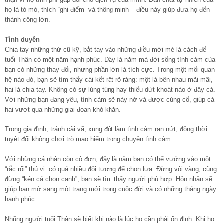
họ là tò mò, thích “ghi điểm” và thông minh – điều này giúp đưa họ đến
thành công lớn.
Tình duyên
Chia tay những thứ cũ kỹ, bắt tay vào những điều mới mẻ là cách để
tuổi Thân có một năm hạnh phúc. Đây là năm mà đời sống tình cảm của
bạn có những thay đổi, nhưng phần lớn là tích cực. Trong một mối quan
hệ nào đó, bạn sẽ tìm thấy cái kết rất rõ ràng: một là bên nhau mãi mãi,
hai là chia tay. Không có sự lúng túng hay thiếu dứt khoát nào ở đây cả.
Với những bạn đang yêu, tình cảm sẽ nảy nở và được củng cố, giúp cả
hai vượt qua những giai đoạn khó khăn.
Trong gia đình, tránh cãi vã, xung đột làm tình cảm rạn nứt, đồng thời
tuyệt đối không chơi trò mạo hiểm trong chuyện tình cảm.
Với những cá nhân còn cô đơn, đây là năm bạn có thể vướng vào một
“rắc rối” thú vị: có quá nhiều đối tượng để chọn lựa. Đừng vội vàng, cũng
đừng “kén cá chọn canh”, bạn sẽ tìm thấy người phù hợp. Hôn nhân sẽ
giúp bạn mở sang một trang mới trong cuộc đời và có những tháng ngày
hạnh phúc.
Nhũng người tuổi Thân sẽ biết khi nào là lúc họ cần phải ổn định. Khi họ