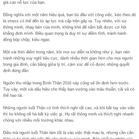
giá cao nỗ lực của bạn.
Đồng nghĩa với một năm hiệu quả, bạn bù đầu với công việc, kéo theo đó
là stress có thể đến từ áp lực mà cấp trên gây ra. Tuy nhiên, với sự
thông minh, nhạy bén của mình, không khó để nắm bắt được cơ hội
khẳng định mình. Điều quan trọng là duy trì sự điềm tĩnh, tránh hành
động bộp chộp, kiêu ngạo.
Một vài thời điểm trong năm, khi mọi sự diễn ra không như ý, bạn nên
tránh những suy nghĩ tiêu cực, dành nhiều thời gian hơn cho mọi người
trong gia đình, cân bằng giữa lý trí, cảm xúc để có được những quyết
định đúng đắn.
Nguồn thu nhập trong Bính Thân 2016 này cũng sẽ ổn định hơn trước.
Tuy vậy, một vài dấu hiệu cho thấy bạn vướng vào mâu thuẫn, cãi vã có
thể hao tài.
Những người tuổi Thân có tính thích nghi rất cao, và khi bắt tay vào việc
thì họ không nề hà bất kỳ việc gì. Họ rất thông minh và thích nghi nhanh
chóng với nhiều môi trường khác nhau.
Điều mà người tuổi Thân làm tốt là vào việc thật mau lẹ, nhưng cần cẩn
thận vì họ tính phí gấp đôi cho dịch vụ của mình. Bản chất tự nhiên của