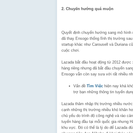
2. Chuyến hướng quá muộn
Quyết định chuyển hướng sang mô hình
đã thay Ensogo thống lĩnh thị trường sa
startup khác như Carousell và Duriana c
cuộc chơi.
Lazada bắt đầu hoạt động từ 2012 được
hàng riêng nhưng đã bắt đầu chuyển san
Ensogo vẫn còn say sưa với rất nhiều nh
Vấn đề
Tìm Việc
hiện nay khá kh
trợ bạn những thông tin tuyển dụn
Lazada thâm nhập thị trường nhiều nước, 
cạnh những thị trường nhiều khó khăn hơ
chủ yếu do trình độ công nghệ và rào cản
tuyến hàng đầu tại mỗi quốc gia nhưng H
khu vực. Đó có thể là lý do để Lazada đ