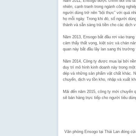
Năm 2011, Ensogo được chính đối thủ là
nhiên, cạnh tranh trong ngành công nghiệ
người dùng trở nên “bội thực” với quá n
họ mỗi ngày. Trong khi đó, số người dùn
thành và sẵn sàng trả tiền cho các dịch 
Năm 2013, Ensogo bắt đầu rơi vào trạng t
cảm thấy thất vọng, kiệt sức và chán nả
quan này bắt đầu lây lan sang thị trườn
Năm 2014, Công ty được mua lại bởi nền 
duy trì mô hình kinh doanh này trong mộ
dép và những sản phẩm vật chất khác. Nó
chuyển, dịch vụ tồn kho, nhập và xuất kh
Mãi đến năm 2015, công ty mới chuyển q
sẽ bán hàng trực tiếp cho người tiêu dùn
Văn phòng Ensogo tại Thái Lan đóng cử