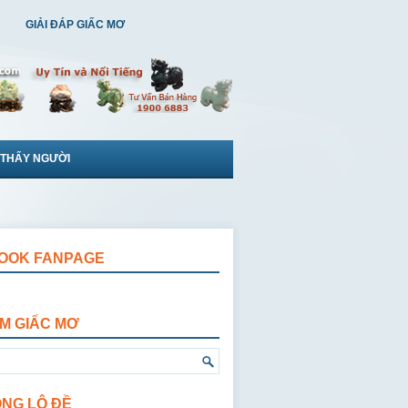
GIẢI ĐÁP GIẤC MƠ
 THẤY NGƯỜI
OOK FANPAGE
ẾM GIẤC MƠ
ỘNG LÔ ĐỀ