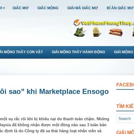
»
VI
GIẤC MƠ
GIẤC MỘNG
GIẢI MÃ GIẤC MƠ
BÍ ẨN GIẤC MƠ
IẢI MỘNG THẤY CON VẬT
GIẢI MỘNG THẤY HÀNH ĐỘNG
GIẢI MỘNG
FACEB
gôi sao” khi Marketplace Ensogo
TÌM KI
một vụ rắc rối khi bị khiếu nại do thanh toán chậm. Những
aysia đã không nhận được một đồng nào sau 3 tuần bán
định là do Công ty đã sa thải hàng loạt nhân viên và
GIẢI M