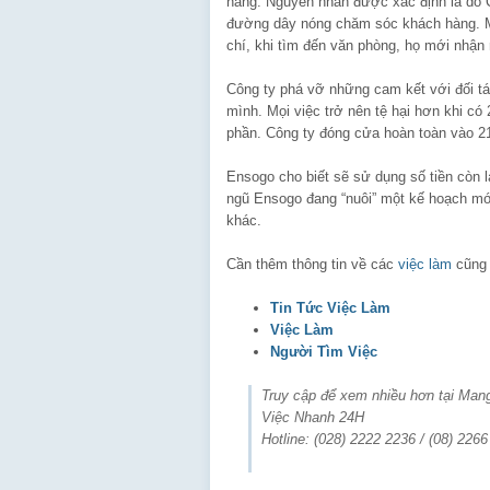
hàng. Nguyên nhân được xác định là do C
đường dây nóng chăm sóc khách hàng. Mọi
chí, khi tìm đến văn phòng, họ mới nhận
Công ty phá vỡ những cam kết với đối tác
mình. Mọi việc trở nên tệ hại hơn khi c
phần. Công ty đóng cửa hoàn toàn vào 2
Ensogo cho biết sẽ sử dụng số tiền còn l
ngũ Ensogo đang “nuôi” một kế hoạch mới
khác.
Cần thêm thông tin về các
việc làm
cũng 
Tin Tức Việc Làm
Việc Làm
Người Tìm Việc
Truy cập để xem nhiều hơn tại Ma
Việc Nhanh 24H
Hotline: (028) 2222 2236 / (08) 226