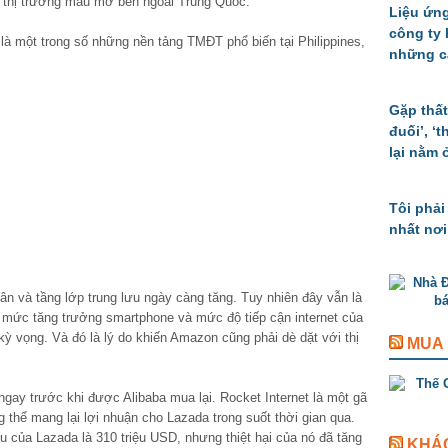
c thị trường màu mỡ bên ngoài Trung Quốc.
Liệu ứng
công ty
là một trong số những nền tảng TMĐT phổ biến tại Philippines,
những c
Gặp thất
đuối’, ‘
lại nằm 
Tôi phải
nhất nơi
ân và tầng lớp trung lưu ngày càng tăng. Tuy nhiên đây vẫn là
, mức tăng trưởng smartphone và mức độ tiếp cận internet của
 vọng. Và đó là lý do khiến Amazon cũng phải dè dặt với thị
MUA
gay trước khi được Alibaba mua lại. Rocket Internet là một gã
thể mang lại lợi nhuận cho Lazada trong suốt thời gian qua.
u của Lazada là 310 triệu USD, nhưng thiệt hại của nó đã tăng
KHÁ