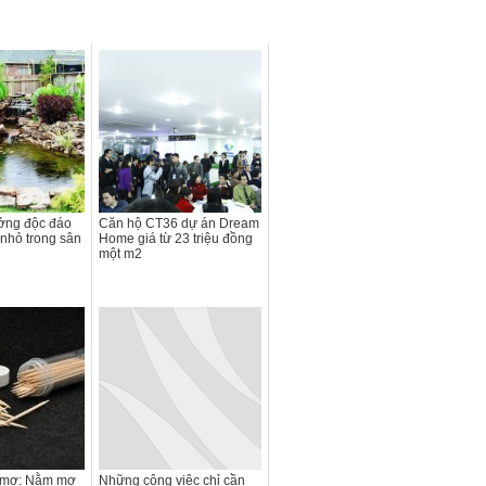
ưởng độc đáo
Căn hộ CT36 dự án Dream
nhỏ trong sân
Home giá từ 23 triệu đồng
một m2
c mơ: Nằm mơ
Những công việc chỉ cần