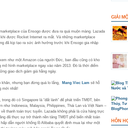
GIẢI M
 marketplace của Ensogo được đưa ra quá muộn màng. Lazada
u khi được Rocket Internet ra mắt. Và những markertplace
ũng đã kịp tạo ra sức ảnh hưởng trước khi Ensogo gia nhập
 xem như một Amazon của người Đức, ban đầu cũng có kho
g mô hình marketplace ngay vào năm 2013. Đó là thời điểm
ững giao dịch giảm giá hằng ngày.
ó khăn, nhưng bạn đừng quá lo lắng,
Mang Viec Lam
sẽ hỗ
g mới nhất!
trong đó có Singapore là “đất lành” để phát triển TMĐT, bên
n như Indonesia, Malaysia, Philippines, Thái Lan và Việt Nam –
 về thanh toán trực tuyến. Lazada không phải là cửa hàng trực
ãng đã thực sự trở thành nền tảng TMĐT phổ biến nhất toàn
HỖN H
ủ hấp dẫn người khổng lồ Alibaba quyết định mua lại như một