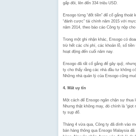
gấp đôi, lên đến 334 triệu USD.
Ensogo từng “đốt tiền” để cố gắng thoát
“đánh cược” tài chính năm 2015 với mực t
năm 2014, theo báo cáo Công ty nộp cho 
Trong một ghi nhận khác, Ensogo có doan
trừ hết các chi phí, các khoản lỗ, số tiề
hoạt động đến cuối năm nay.
Ensogo đã rất cố gắng để gây quỹ, nhưn
ty cho thấy rằng các nhà đầu tư không 
Những nhà quản lý của Ensogo cũng muốn 
4. Mất uy tín
Một cách để Ensogo ngăn chặn sự thua lỗ
Nhưng thật không may, đó chính là “giọt 
ty sụp đổ.
Tháng 4 vừa qua, Công ty đã dính vào mộ
bán hàng thông qua Ensogo Malaysia đã