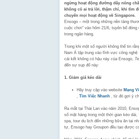
ngừng hoạt động đường dây nóng chăm
không có ai trả lời, thậm chí, khi tì
chuyển mọi hoạt động về Singapore.
Ensogo – một trong những nền tảng thư
cuộc chơi” vào hôm 21/6, tuyên bố đóng c
trong ngân hàng.
Trong khi một số người không thể tin rằ
Nam Á tập trung vào lĩnh vực công nghệ 
cái kết không có hậu này của Ensogo,
Te
đến sự sụp đổ này:
1. Giảm giá kéo dài
Hãy truy cập vào website
Mạng V
,
Tìm Việc Nhanh
, từ đó gợi ý c
Ra mắt tại Thái Lan vào năm 2010, Ensog
số mặt hàng trong một thời gian kéo dài
spa, tour du lịch đến những bữa ăn tại 
tự, Ensogo hay Groupon đều tạo được cơ