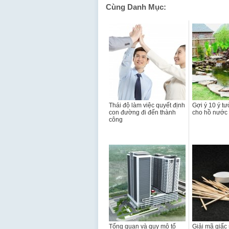
Cùng Danh Mục:
Thái độ làm việc quyết định
Gợi ý 10 ý t
con đường đi đến thành
cho hồ nước 
công
Tổng quan và quy mô tổ
Giải mã giấ