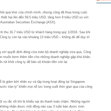
 khỏi quá khứ của chính mình, nhưng cũng đã thua trong cuộc
hiệt hại lên đến 59,5 triệu USD, tăng hơn 9 triệu USD so với
Australian Securities Exchange (ASX).
h thu 16,7 triệu USD từ khách hàng trong quý 1/2016. Sau khi
n Công ty còn lại vào khoảng 13 triệu USD – không đủ để duy trì
g với quyết định đóng cửa toàn bộ doanh nghiệp vừa qua, Công
còn muốn bơm thêm tiền cho những doanh nghiệp gặp khó khăn.
rút khỏi công ty để bảo vệ khoản tiền còn lại.
 là giảm bớt nhân sự và tập trung hoạt động tại Singapore.
nước tràn ly” khiến mọi nỗ lực trong suốt thời gian qua của công
t vụ rắc rối khi bị khiếu nại do thanh toán chậm. Những người
 không nhận được một đồng nào sau 3 tuần bán được món