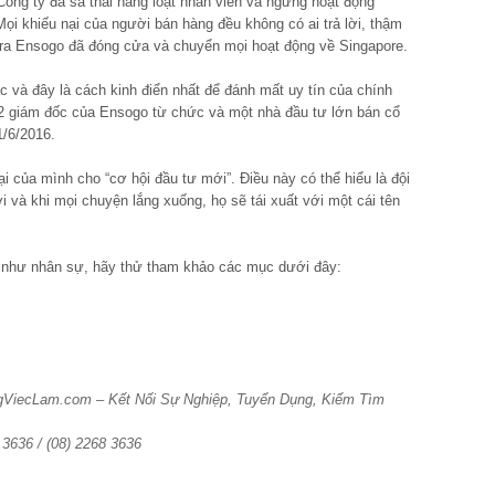
ông ty đã sa thải hàng loạt nhân viên và ngừng hoạt động
 khiếu nại của người bán hàng đều không có ai trả lời, thậm
 ra Ensogo đã đóng cửa và chuyển mọi hoạt động về Singapore.
 và đây là cách kinh điển nhất để đánh mất uy tín của chính
ó 2 giám đốc của Ensogo từ chức và một nhà đầu tư lớn bán cổ
1/6/2016.
ại của mình cho “cơ hội đầu tư mới”. Điều này có thể hiểu là đội
 và khi mọi chuyện lắng xuống, họ sẽ tái xuất với một cái tên
như nhân sự, hãy thử tham khảo các mục dưới đây:
ngViecLam.com – Kết Nối Sự Nghiệp, Tuyển Dụng, Kiếm Tìm
6 3636 / (08) 2268 3636