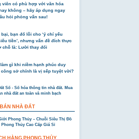
 viên có phù hợp với văn hóa
 hay không – hãy áp dụng ngay
âu hỏi phỏng vấn sau!
 bại, bạn đổ lỗi cho ‘ý chí yếu
thiếu tiền’, nhưng vấn đề đích thực
ở chỗ là: Lười thay đổi
 làm gì khi niềm hạnh phúc duy
 công sở chính là vị sếp tuyệt vời?
 BÁN NHÀ ĐẤT
CH HÀNG PHONG THỦY