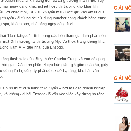
 Groupon mua lại khi đang trên đà tăng trưởng mạnh mẽ. Tuy
p này ngày càng khắc nghiệt hơn, thị trường khó khăn khi
GIẢI M
hiều lời chào mời, ưu đãi, khuyến mãi được gửi vào email của
g chuyển đổi từ người sử dụng voucher sang khách hàng trung
vụ spa, khách sạn, nhà hàng ngày càng ít đi.
hái “Deal fatigue” – tình trạng các bên tham gia đàm phán đều
n, mất định hướng tại thị trường Mỹ. Và thực trạng không khả
g Đông Nam Á – “quê nhà” của Ensogo.
tảng flash sale của iBuy thuộc Catcha Group và vẫn cố gắng
t thời gian. Các sản phẩm được bán giảm giá gồm quần áo, giày
 có nghĩa là, công ty phải có cơ sở hạ tầng, kho bãi, vận
o.
GIẢI 
ua hình thức cửa hàng trực tuyến – nơi mà các doanh nghiệp
g, và không đòi hỏi Ensogo đổ vốn vào việc xây dựng hạ tầng.
a