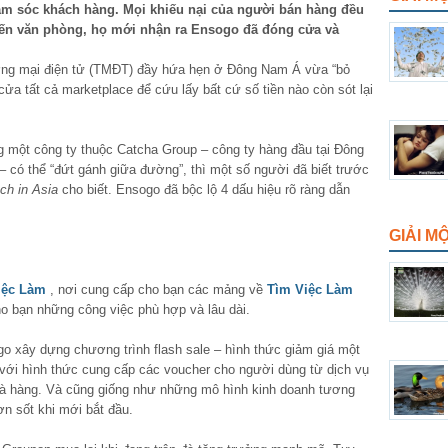
 sóc khách hàng. Mọi khiếu nại của người bán hàng đều
m đến văn phòng, họ mới nhận ra Ensogo đã đóng cửa và
ơng mại điện tử (TMĐT) đầy hứa hẹn ở Đông Nam Á vừa “bỏ
ửa tất cả marketplace để cứu lấy bất cứ số tiền nào còn sót lại
ng một công ty thuộc Catcha Group – công ty hàng đầu tại Đông
– có thể “đứt gánh giữa đường”, thì một số người đã biết trước
ch in Asia
cho biết. Ensogo đã bộc lộ 4 dấu hiệu rõ ràng dẫn
GIẢI M
iệc Làm
, nơi cung cấp cho bạn các mảng về
Tìm Việc Làm
ho bạn những công việc phù hợp và lâu dài.
o xây dựng chương trình flash sale – hình thức giảm giá một
, với hình thức cung cấp các voucher cho người dùng từ dịch vụ
nhà hàng. Và cũng giống như những mô hình kinh doanh tương
n sốt khi mới bắt đầu.