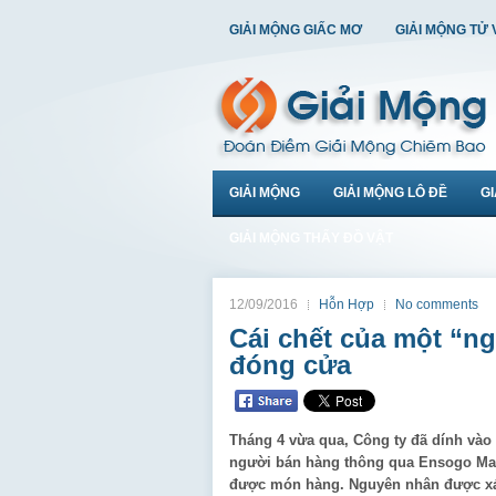
GIẢI MỘNG GIẤC MƠ
GIẢI MỘNG TỬ 
GIẢI MỘNG
GIẢI MỘNG LÔ ĐỀ
G
GIẢI MỘNG THẤY ĐỒ VẬT
12/09/2016
Hỗn Hợp
No comments
Cái chết của một “n
đóng cửa
Tháng 4 vừa qua, Công ty đã dính vào 
người bán hàng thông qua Ensogo Mal
được món hàng. Nguyên nhân được xác 