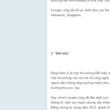
phương tiện đưa Alibaba đi khai thác cá
Ensogo cũng đã nỗ lực đuổi theo sau khi 
Indonesia, Singapore.
3. “Đốt tiền”
Đông Nam Á là một thị trường 600 triệu d
một thị trường còn non trẻ về công nghệ
người dân không tăng trưởng mạnh như kỳ
trường khu vực này.
Hay chính Lazada cũng đã dần đuối sức n
khổng lồ, tiềm lực mạnh nhưng vẫn không 
Bằng chứng là, trong năm 2013, doanh th