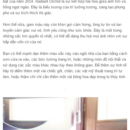
bật của năm 2014. Radiant Orchid là sự kết hợp hài hòa giữa ánh tím và
hồng ngọt ngào. Đây là biểu tượng của trí tưởng tượng, sáng tạo phong
phú và sự kích thích thị giác.
Hơn thế nữa, gam màu này còn khơi gợi cảm hứng, lòng tự tin và lan
truyền cảm giác vui vẻ, tình yêu cũng như sức khỏe. Đây là một trong
những sắc tím quyến rũ nhất, có thể dễ dàng thu hút mọi ánh nhìn với sự
hấp dẫn vốn có của nó.
Bạn có thể mạnh dạn thêm màu sắc này vào ngôi nhà của bạn bằng cách
sơn cửa ra vào, các bức tường trang trí, hoặc những món đồ nội thất và
sử dụng các sắc màu khác nhau tùy theo không gian. Để thêm sự tinh tế
hãy tô điểm thêm một vài chiếc gối, chăn, các vật mỹ thuật trang trí tự
làm, hoặc thậm chí chỉ cần thêm một vài bông hoa đẹp trong lọ thủy tinh.
.