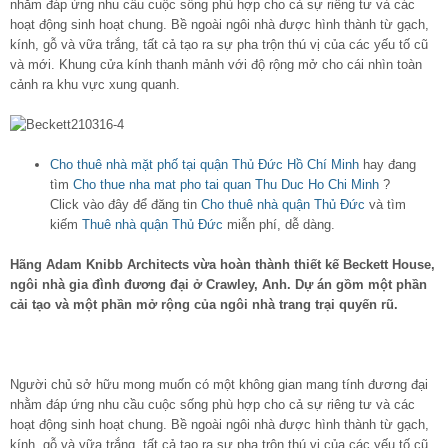
nhằm đáp ứng nhu cầu cuộc sống phù hợp cho cả sự riêng tư và các
hoạt động sinh hoạt chung. Bề ngoài ngôi nhà được hình thành từ gạch,
kính, gỗ và vữa trắng, tất cả tạo ra sự pha trộn thú vị của các yếu tố cũ
và mới. Khung cửa kính thanh mảnh với độ rộng mở cho cái nhìn toàn
cảnh ra khu vực xung quanh.
Cho thuê nhà mặt phố tại quận Thủ Đức Hồ Chí Minh
hay đang
tìm
Cho thue nha mat pho tai quan Thu Duc Ho Chi Minh
?
Click vào đây để đăng tin
Cho thuê nhà quận Thủ Đức
và tìm
kiếm
Thuê nhà quận Thủ Đức
miễn phí, dễ dàng.
Hãng Adam Knibb Architects vừa hoàn thành thiết kế Beckett House,
ngôi nhà gia đình đương đại ở Crawley, Anh. Dự án gồm một phần
cải tạo và một phần mở rộng của ngôi nhà trang trại quyến rũ.
Người chủ sở hữu mong muốn có một không gian mang tính đương đại
nhằm đáp ứng nhu cầu cuộc sống phù hợp cho cả sự riêng tư và các
hoạt động sinh hoạt chung. Bề ngoài ngôi nhà được hình thành từ gạch,
kính, gỗ và vữa trắng, tất cả tạo ra sự pha trộn thú vị của các yếu tố cũ