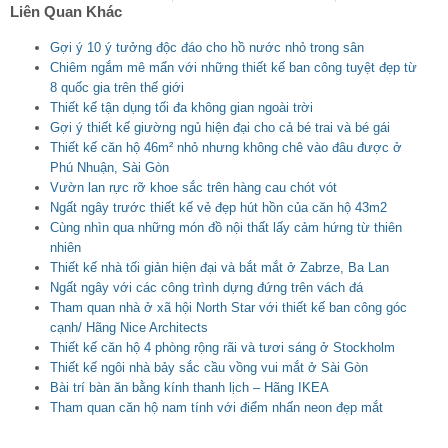
Liên Quan Khác
Gợi ý 10 ý tưởng độc đáo cho hồ nước nhỏ trong sân
Chiêm ngắm mê mẩn với những thiết kế ban công tuyệt đẹp từ
8 quốc gia trên thế giới
Thiết kế tận dụng tối đa không gian ngoài trời
Gợi ý thiết kế giường ngủ hiện đại cho cả bé trai và bé gái
Thiết kế căn hộ 46m² nhỏ nhưng không chê vào đâu được ở
Phú Nhuận, Sài Gòn
Vườn lan rực rỡ khoe sắc trên hàng cau chót vót
Ngất ngây trước thiết kế vẻ đẹp hút hồn của căn hộ 43m2
Cùng nhìn qua những món đồ nội thất lấy cảm hứng từ thiên
nhiên
Thiết kế nhà tối giản hiện đại và bắt mắt ở Zabrze, Ba Lan
Ngất ngây với các công trình dựng đứng trên vách đá
Tham quan nhà ở xã hội North Star với thiết kế ban công góc
cạnh/ Hãng Nice Architects
Thiết kế căn hộ 4 phòng rộng rãi và tươi sáng ở Stockholm
Thiết kế ngôi nhà bảy sắc cầu vồng vui mắt ở Sài Gòn
Bài trí bàn ăn bằng kính thanh lịch – Hãng IKEA
Tham quan căn hộ nam tính với điểm nhấn neon đẹp mắt