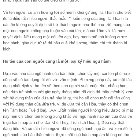
khách quan thì sao có thể điều chỉnh được.
Về tên người có ảnh hưởng tới số mệnh không? ông Hà Thanh cho biết
đó là điều rất nhiều người thắc mắc. Ý kiến riêng của ông Hà Thanh là
cái tên không quyết định sẽ trở thành người như thế nào. Số mạng của
một con người không phụ thuộc vào cái tên, mà cái Tâm và Tài mới
quyết định. Nếu mang một cái tên đẹp, hay mạnh mẽ mà không được
học hành, giáo dục tử tế thì hậu quả khó lường, thậm chí trở thành bi
kịch.
Họ tên của con người cũng là một loại ký hiệu ngũ hành
Dựa vào nhu cầu ngũ hành của bản thân, chọn lấy một cái tên phù hợp
cũng sẽ có tác dụng tốt đối với vận mệnh. Phương pháp này có một tác
dụng nhất định vì họ tên sẽ theo con người suốt cuộc đời, chẳng hạn,
nếu đứa trẻ sinh ra với giờ ngày tháng năm đã định thì thầy mệnh lý xem
xét hỷ dụng thần của đứa trẻ này là gì, thì họ sẽ chọn một cái tên đúng
với hỷ dụng thần của đứa trẻ, ví dụ đứa trẻ cần Hỏa, thầy có thể chọn
tên Tâm hoặc Tuệ (Hỏa), ..v.v…Rất nhiều người không hiểu được bí mật
này nên chỉ chọn tên không xung khắc với ngũ hành nạp âm của đứa trẻ
(ngũ hành nạp âm như Đại Khê Thủy, Tích lịch Hỏa,..), điều này thật
đáng tiếc. Và có rất nhiều người đã dùng ngũ hành nạp âm và xem đó là
ngũ hành của bản thân mình, thực chất ngũ hành nạp âm không có tác