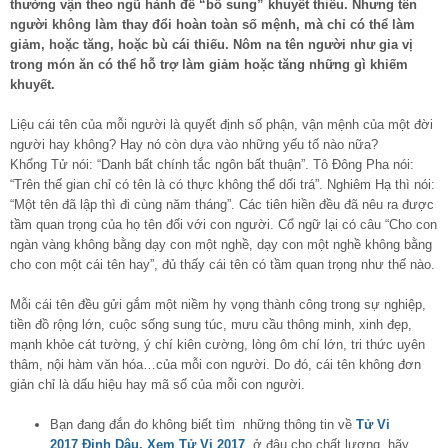
thường vận theo ngũ hành để “bổ sung” khuyết thiếu. Nhưng tên
người không làm thay đổi hoàn toàn số mệnh, mà chỉ có thể làm
giảm, hoặc tăng, hoặc bù cái thiếu. Nôm na tên người như gia vị
trong món ăn có thể hỗ trợ làm giảm hoặc tăng những gì khiếm
khuyết.
Liệu cái tên của mỗi người là quyết định số phận, vận mệnh của một đời
người hay không? Hay nó còn dựa vào những yếu tố nào nữa?
Khổng Tử nói: “Danh bất chính tắc ngôn bất thuận”. Tô Đông Pha nói:
“Trên thế gian chỉ có tên là có thực không thể dối trá”. Nghiêm Hạ thì nói:
“Một tên đã lập thì đi cùng năm tháng”. Các tiên hiền đều đã nêu ra được
tầm quan trọng của họ tên đối với con người. Cổ ngữ lại có câu “Cho con
ngàn vàng không bằng dạy con một nghề, dạy con một nghề không bằng
cho con một cái tên hay”, đủ thấy cái tên có tầm quan trọng như thế nào.
Mỗi cái tên đều gửi gắm một niềm hy vọng thành công trong sự nghiệp,
tiền đồ rộng lớn, cuộc sống sung túc, mưu cầu thông minh, xinh đẹp,
mạnh khỏe cát tường, ý chí kiên cường, lòng ôm chí lớn, tri thức uyên
thâm, nội hàm văn hóa…của mỗi con người. Do đó, cái tên không đơn
giản chỉ là dấu hiệu hay mã số của mỗi con người.
Bạn đang đắn đo không biết tìm những thông tin về
Tử Vi
2017 Đinh Dậu
,
Xem Tử Vi 2017
, ở đâu cho chất lượng, hãy