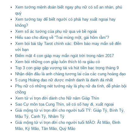
Xem tướng mệnh đoán biết ngay phụ nữ có số an nhàn, phú
quý
Xem tướng tay để biết người có phải hay xuất ngoại hay
không?
Xem số ác tướng của phụ nữ qua vẻ bề ngoài
Hiểu sao cho đúng về “Trai mùng một, gái hôm rằm”?
Xem bói bài tây Tarot chính xác: Điềm báo may mắn sẽ đến
với bạn
Điểm mặt 4 con giáp may mắn ngút trời trong năm 2017
Xem bói những con giáp luôn thích tỏ ra giàu có
Top 3 con giáp gặp vượng tài và hút tiền bạc trọng tháng 9
Nhận diện đâu là anh chàng tương lai của các cung hoàng đạo
5 cung Hoàng đạo nữ được mệnh danh là đanh đá nhất
Phụ nữ có những nét tướng này là phụ nữ đa tình, dễ phản bội
chồng
Xem tử vi trọn đời dành cho Nữ năm Giáp Thìn
Sao Cự môn tọa Cung Thìn, sẽ có số hay đi, xuất ngoại
Giải mộng tử vi trọn đời cho người tuổi TÝ: Giáp Tý, Bính Tý,
Mậu Tý, Canh Tý, Nhâm Tý
Giải mộng tử vi trọn đời cho người tuổi MÃO: Ất Mão, Đinh
Mão, Kỷ Mão, Tân Mão, Quý Mão