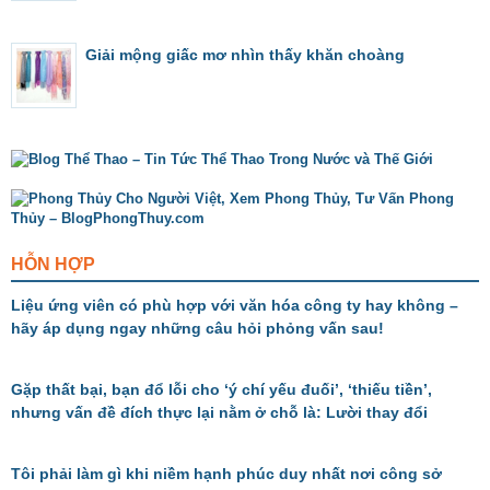
Giải mộng giấc mơ nhìn thấy khăn choàng
HỖN HỢP
Liệu ứng viên có phù hợp với văn hóa công ty hay không –
hãy áp dụng ngay những câu hỏi phỏng vấn sau!
Gặp thất bại, bạn đổ lỗi cho ‘ý chí yếu đuối’, ‘thiếu tiền’,
nhưng vấn đề đích thực lại nằm ở chỗ là: Lười thay đổi
Tôi phải làm gì khi niềm hạnh phúc duy nhất nơi công sở