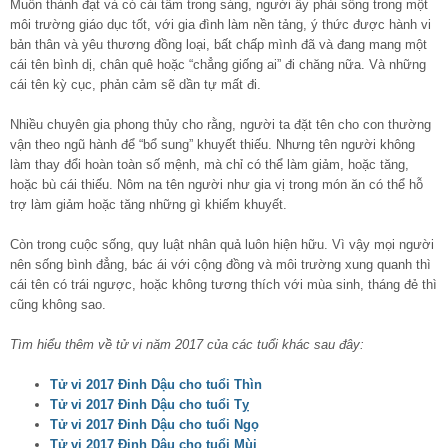
Muốn thành đạt và có cái tâm trong sáng, người ấy phải sống trong một
môi trường giáo dục tốt, với gia đình làm nền tảng, ý thức được hành vi
bản thân và yêu thương đồng loại, bất chấp mình đã và đang mang một
cái tên bình dị, chân quê hoặc “chẳng giống ai” đi chăng nữa. Và những
cái tên kỳ cục, phản cảm sẽ dần tự mất đi.
Nhiều chuyên gia phong thủy cho rằng, người ta đặt tên cho con thường
vận theo ngũ hành để “bổ sung” khuyết thiếu. Nhưng tên người không
làm thay đổi hoàn toàn số mệnh, mà chỉ có thể làm giảm, hoặc tăng,
hoặc bù cái thiếu. Nôm na tên người như gia vị trong món ăn có thể hỗ
trợ làm giảm hoặc tăng những gì khiếm khuyết.
Còn trong cuộc sống, quy luật nhân quả luôn hiện hữu. Vì vậy mọi người
nên sống bình đẳng, bác ái với cộng đồng và môi trường xung quanh thì
cái tên có trái ngược, hoặc không tương thích với mùa sinh, tháng đẻ thì
cũng không sao.
Tìm hiểu thêm về tử vi năm 2017 của các tuổi khác sau đây:
Tử vi 2017 Đinh Dậu cho tuổi Thìn
Tử vi 2017 Đinh Dậu cho tuổi Tỵ
Tử vi 2017 Đinh Dậu cho tuổi Ngọ
Tử vi 2017 Đinh Dậu cho tuổi Mùi