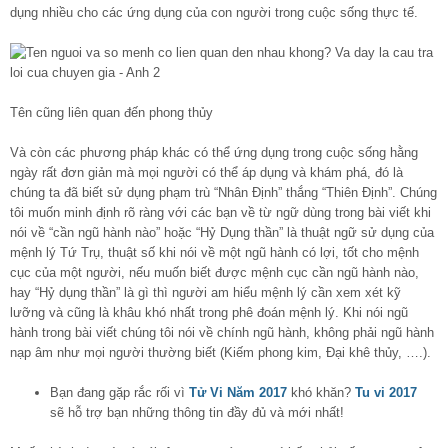
dụng nhiều cho các ứng dụng của con người trong cuộc sống thực tế.
Tên cũng liên quan đến phong thủy
Và còn các phương pháp khác có thể ứng dụng trong cuộc sống hằng
ngày rất đơn giản mà mọi người có thể áp dụng và khám phá, đó là
chúng ta đã biết sử dụng phạm trù “Nhân Định” thắng “Thiên Định”. Chúng
tôi muốn minh định rõ ràng với các bạn về từ ngữ dùng trong bài viết khi
nói về “cần ngũ hành nào” hoặc “Hỷ Dụng thần” là thuật ngữ sử dụng của
mệnh lý Tứ Trụ, thuật số khi nói về một ngũ hành có lợi, tốt cho mệnh
cục của một người, nếu muốn biết được mệnh cục cần ngũ hành nào,
hay “Hỷ dụng thần” là gì thì người am hiểu mệnh lý cần xem xét kỹ
lưỡng và cũng là khâu khó nhất trong phê đoán mệnh lý. Khi nói ngũ
hành trong bài viết chúng tôi nói về chính ngũ hành, không phải ngũ hành
nạp âm như mọi người thường biết (Kiếm phong kim, Đại khê thủy, ….).
Bạn đang gặp rắc rối vì
Tử Vi Năm 2017
khó khăn?
Tu vi 2017
sẽ hỗ trợ bạn những thông tin đầy đủ và mới nhất!