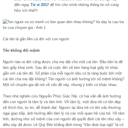
đến ngay
Tử vi 2017
để tìm cho mình những thông tin vô cùng
hữu ích nhé!!!
Cái tên là gắn liền cả đời với con người
Tên không đổi mệnh
Người nào ra đời cũng được cha mẹ đặt cho một cái tên. Đầu tiên là để
làm giấy khai sinh. Sau đó cả cuộc đời sẽ làm hàng loạt giấy tờ khác
gắn với cái tên đó. Số phận của mỗi người liệu có bị ràng buộc bởi một
cái tên cha mẹ đặt không? Tên người có ảnh hưởng tới số mệnh không?
Một số chuyên gia đã nói về vấn đề này, nhưng ý kiến có khác nhau.
Theo nhà nghiên cứu Nguyễn Phúc Giác Hải, có hai vấn đề ảnh hưởng
đến con người là tâm lý và tâm linh. Về tâm lý, một đứa trẻ có tên đẹp
sẽ thích thú, tự tin, dễ thành đạt. Ngược lại đứa trẻ có tên xấu thường
ngại giao tiếp, ảnh hưởng đến tâm lý và các mối quan hệ của trẻ. Về tâm
linh, dường như số mệnh của con người đã quyết định cái tên như vậy –
điều này đã được Lê Quý Đôn khẳng định trong “Vân đoài loại ngữ” là có