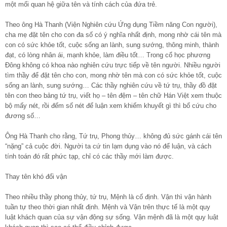
một mối quan hệ giữa tên và tính cách của đứa trẻ.
Theo ông Hà Thanh (Viện Nghiên cứu Ứng dụng Tiềm năng Con người),
cha mẹ đặt tên cho con đa số có ý nghĩa nhất định, mong nhờ cái tên mà
con có sức khỏe tốt, cuộc sống an lành, sung sướng, thông minh, thành
đạt, có lòng nhân ái, mạnh khỏe, làm điều tốt… Trong cổ học phương
Đông không có khoa nào nghiên cứu trực tiếp về tên người. Nhiều người
tìm thầy để đặt tên cho con, mong nhờ tên mà con có sức khỏe tốt, cuộc
sống an lành, sung sướng… Các thầy nghiên cứu về tứ trụ, thầy đồ đặt
tên con theo bảng tứ trụ, viết họ – tên đệm – tên chữ Hán Việt xem thuộc
bộ mấy nét, rồi đếm số nét để luận xem khiếm khuyết gì thì bổ cứu cho
đương số…
Ông Hà Thanh cho rằng, Tứ trụ, Phong thủy… không đủ sức gánh cái tên
“nặng” cả cuộc đời. Người ta cứ tin lạm dụng vào nó để luận, và cách
tính toán đó rất phức tạp, chỉ có các thầy mới làm được.
Thay tên khó đổi vận
Theo nhiều thầy phong thủy, tứ trụ, Mệnh là cố định. Vận thì vận hành
tuần tự theo thời gian nhất định. Mệnh và Vận trên thực tế là một quy
luật khách quan của sự vận động sự sống. Vận mệnh đã là một quy luật