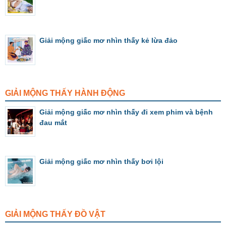
Giải mộng giấc mơ nhìn thấy kẻ lừa đảo
GIẢI MỘNG THẤY HÀNH ĐỘNG
Giải mộng giấc mơ nhìn thấy đi xem phim và bệnh
đau mắt
Giải mộng giấc mơ nhìn thấy bơi lội
GIẢI MỘNG THẤY ĐỒ VẬT