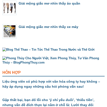
Giải mộng giấc mơ nhìn thấy áo quần
Giải mộng giấc mơ nhìn thấy xe máy
HỖN HỢP
Liệu ứng viên có phù hợp với văn hóa công ty hay không –
hãy áp dụng ngay những câu hỏi phỏng vấn sau!
Gặp thất bại, bạn đổ lỗi cho ‘ý chí yếu đuối’, ‘thiếu tiền’,
nhưng vấn đề đích thực lại nằm ở chỗ là: Lười thay đổi