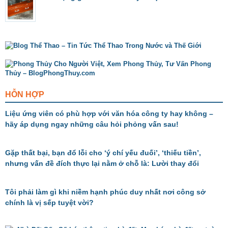
HỖN HỢP
Liệu ứng viên có phù hợp với văn hóa công ty hay không –
hãy áp dụng ngay những câu hỏi phỏng vấn sau!
Gặp thất bại, bạn đổ lỗi cho ‘ý chí yếu đuối’, ‘thiếu tiền’,
nhưng vấn đề đích thực lại nằm ở chỗ là: Lười thay đổi
Tôi phải làm gì khi niềm hạnh phúc duy nhất nơi công sở
chính là vị sếp tuyệt vời?