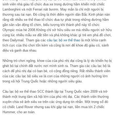
sinh viên nhà giàu tổ chức đua xe trong đường hầm khiến một chiếc
Lamborghini và một Ferrari nát bươm. May mắn là chỉ một người bị
thương sau tai nạn. Đó cũng là thời điểm người dân Bắc Kinh phàn nàn
rằng rất nhiều xe thể thao tổ chức đua tự phát trong những đường hầm
gần sân vận động tổ chim, biểu tượng khi thành phố này tổ chức
Olympic mùa hè 2008.Không chỉ sở hữu siêu xe mà nhiều người sở hữu
cùng lúc nhiều mẫu xe đắt tiền và phá không khác gì trẻ em phá đồ chơi,
theo Dailymail. Tham gia các
câu lạc bộ xe thể thao
là một khía cạnh
tích cực của thú chơi tốn kém và cũng là nơi để khoe độ giàu có, sành
điệu và ganh đua nhau.
Những trò chơi ngông, khoe của của phú nhị đại cũng là lý do khiến họ bị
ghét bỏ tại chính đất nước nơi mình sinh ra. Tham gia các câu lạc bộ là
cách để phú nhị đại có bạn bè, có cộng đồng riêng. Rất nhiều thành viên
của các câu lạc bộ siêu xe là con của những người có ảnh hưởng lớn
trong xã hội Trung Quốc hoặc những người siêu giàu.
Câu lạc bộ xe thể thao SCC thành lập tại Trung Quốc năm 2009 và trở
thành một trung tâm xã hội lớn của phú nhị đại. Các thành viên thường
xuyên chia sẻ ảnh siêu xe trên các ứng dụng tin nhắn. Một trong số đó
có chiếc Land Rover nhưng sau khi gặp tai nạn, liền mua tới 2 chiếc
Hummer, cho an toàn.