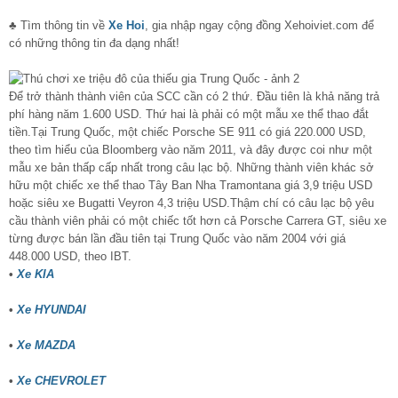
♣ Tìm thông tin về
Xe Hoi
, gia nhập ngay cộng đồng Xehoiviet.com để
có những thông tin đa dạng nhất!
Để trở thành thành viên của SCC cần có 2 thứ. Đầu tiên là khả năng trả
phí hàng năm 1.600 USD. Thứ hai là phải có một mẫu xe thể thao đắt
tiền.Tại Trung Quốc, một chiếc Porsche SE 911 có giá 220.000 USD,
theo tìm hiểu của Bloomberg vào năm 2011, và đây được coi như một
mẫu xe bản thấp cấp nhất trong câu lạc bộ. Những thành viên khác sở
hữu một chiếc xe thể thao Tây Ban Nha Tramontana giá 3,9 triệu USD
hoặc siêu xe Bugatti Veyron 4,3 triệu USD.Thậm chí có câu lạc bộ yêu
cầu thành viên phải có một chiếc tốt hơn cả Porsche Carrera GT, siêu xe
từng được bán lần đầu tiên tại Trung Quốc vào năm 2004 với giá
448.000 USD, theo IBT.
•
Xe KIA
•
Xe HYUNDAI
•
Xe MAZDA
•
Xe CHEVROLET