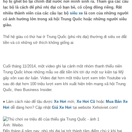
họ bị ghét bỏ tại chính đất nước nơi mình sinh ra. Tham gia các câu
lạc bộ là cách để phú nhị đại có bạn bè, có cộng đồng riêng. Rất
nhiều thành viên của các câu lạc bộ
siêu xe
là con của những người
có ảnh hưởng lớn trong xã hội Trung Quốc hoặc những người siêu
giàu.
Thế hệ giàu có thứ hai ở Trung Quốc (phú nhị đại) thường đi siêu xe đắt
tiền và có những sở thích không giống ai.
Cuối tháng 11/2014, một video ghi lại cảnh một nhóm thanh thiếu niên
Trung Quốc khoe những mẫu xe đắt tiền khi tới dự một sự kiện tại Mỹ
gây xôn xao dư luận. Video đạt hơn một triệu lượt xem trên Youtube và
sau đó đạt hơn 100 triệu lượt xem khi xuất hiện trên mạng xã hội Trung
Quốc, theo Business Insider.
♠ Làm cách nào để tậu được
Xe Hơi
mới,
Xe Hơi Cũ
hoặc
Mua Bán Xe
Hơi
dễ dàng hơn? Cập nhật
Giá Xe Hơi
tại website Xehoiviet.com!
Ảnh: Weibo.
Đến tháng 4 năm nay, phú nhị đại lại trở thành tâm điểm chú ý khi hai