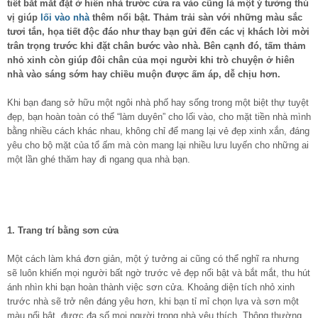
tiết bắt mắt đặt ở hiên nhà trước cửa ra vào cũng là một ý tưởng thú
vị giúp
lối vào nhà
thêm nổi bật. Thảm trải sàn với những màu sắc
tươi tắn, họa tiết độc đáo như thay bạn gửi đến các vị khách lời mời
trân trọng trước khi đặt chân bước vào nhà. Bên cạnh đó, tấm thảm
nhỏ xinh còn giúp đôi chân của mọi người khi trò chuyện ở hiên
nhà vào sáng sớm hay chiều muộn được ấm áp, dễ chịu hơn.
Khi bạn đang sở hữu một ngôi nhà phố hay sống trong một biệt thự tuyệt
đẹp, bạn hoàn toàn có thể “làm duyên” cho lối vào, cho mặt tiền nhà mình
bằng nhiều cách khác nhau, không chỉ để mang lại vẻ đẹp xinh xắn, đáng
yêu cho bộ mặt của tổ ấm mà còn mang lại nhiều lưu luyến cho những ai
một lần ghé thăm hay đi ngang qua nhà bạn.
1. Trang trí bằng sơn cửa
Một cách làm khá đơn giản, một ý tưởng ai cũng có thể nghĩ ra nhưng
sẽ luôn khiến mọi người bất ngờ trước vẻ đẹp nổi bật và bắt mắt, thu hút
ánh nhìn khi bạn hoàn thành việc sơn cửa. Khoảng diện tích nhỏ xinh
trước nhà sẽ trở nên đáng yêu hơn, khi bạn tỉ mỉ chọn lựa và sơn một
màu nổi bật, được đa số mọi người trong nhà yêu thích. Thông thường,