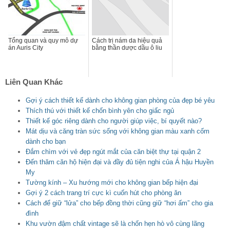
Tổng quan và quy mô dự
Cách trị nám da hiệu quả
án Auris City
bằng thần dược dầu ô liu
Liên Quan Khác
Gợi ý cách thiết kế dành cho không gian phòng của đẹp bé yêu
Thích thú với thiết kế chốn bình yên cho giấc ngủ
Thiết kế góc riêng dành cho người giúp việc, bí quyết nào?
Mát dịu và căng tràn sức sống với không gian màu xanh cốm
dành cho bạn
Đắm chìm với vẻ đẹp ngút mắt của căn biệt thự tại quận 2
Đến thăm căn hộ hiện đại và đầy đủ tiện nghi của Á hậu Huyền
My
Tường kính – Xu hướng mới cho không gian bếp hiện đại
Gợi ý 2 cách trang trí cực kì cuốn hút cho phòng ăn
Cách để giữ “lửa” cho bếp đồng thời cũng giữ “hơi ấm” cho gia
đình
Khu vườn đậm chất vintage sẽ là chốn hẹn hò vô cùng lãng