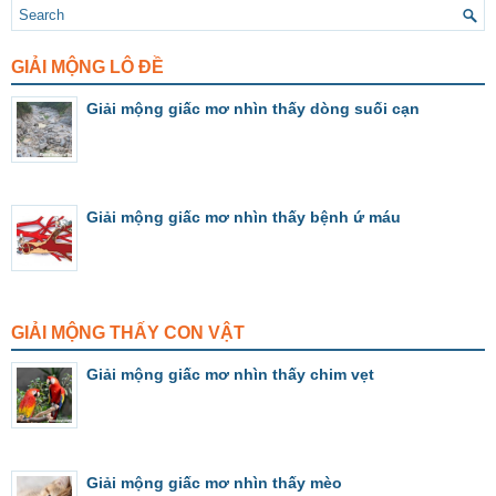
GIẢI MỘNG LÔ ĐỀ
Giải mộng giấc mơ nhìn thấy dòng suối cạn
Giải mộng giấc mơ nhìn thấy bệnh ứ máu
GIẢI MỘNG THẤY CON VẬT
Giải mộng giấc mơ nhìn thấy chim vẹt
Giải mộng giấc mơ nhìn thấy mèo