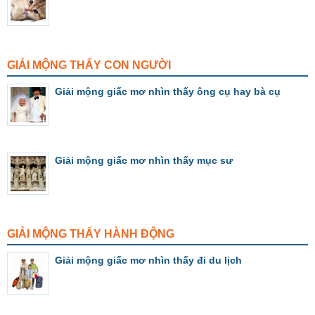
GIẢI MỘNG THẤY CON NGƯỜI
Giải mộng giấc mơ nhìn thấy ông cụ hay bà cụ
Giải mộng giấc mơ nhìn thấy mục sư
GIẢI MỘNG THẤY HÀNH ĐỘNG
Giải mộng giấc mơ nhìn thấy đi du lịch