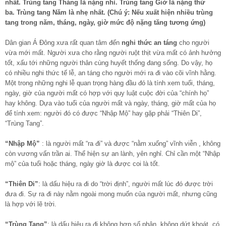
nhất. Trùng tang Tháng là nặng nhì. Trùng tang Giờ là nặng thứ
ba. Trùng tang Năm là nhẹ nhất. (Chú ý: Nếu xuất hiện nhiều trùng
tang trong năm, tháng, ngày, giờ mức độ nặng tăng tương ứng)
Dân gian Á Đông xưa rất quan tâm đến
nghi thức an táng
cho người
vừa mới mất. Người xưa cho rằng người ruột thịt vừa mất có ảnh hưởng
tốt, xấu tới những người thân cùng huyết thống đang sống. Do vậy, họ
có nhiều nghi thức tế lễ, an táng cho người mới ra đi vào cõi vĩnh hằng.
Một trong những nghi lễ quan trọng hàng đầu đó là tính xem tuổi, tháng,
ngày, giờ của người mất có hợp với quy luật cuộc đời của “chính họ”
hay không. Dựa vào tuổi của người mất và ngày, tháng, giờ mất của họ
để tính xem: người đó có được “Nhập Mộ” hay gặp phải “Thiên Di”,
“Trùng Tang”.
“Nhập Mộ”
: là người mất “ra đi” và được “nằm xuống” vĩnh viễn , không
còn vương vấn trần ai. Thể hiện sự an lành, yên nghỉ. Chỉ cần một “Nhập
mộ” của tuổi hoặc tháng, ngày giờ là được coi là tốt.
“Thiên Di”
: là dấu hiệu ra đi do “trời định”, người mất lúc đó được trời
đưa đi. Sự ra đi này nằm ngoài mong muốn của người mất, nhưng cũng
là hợp với lẽ trời.
“Trùng Tang”
: là dấu hiệu ra đi không hợp số phận, không dứt khoát, có