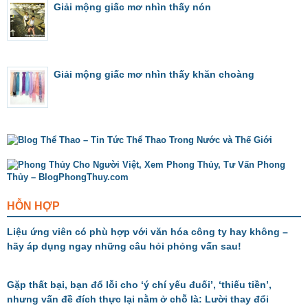
Giải mộng giấc mơ nhìn thấy nón
Giải mộng giấc mơ nhìn thấy khăn choàng
HỖN HỢP
Liệu ứng viên có phù hợp với văn hóa công ty hay không –
hãy áp dụng ngay những câu hỏi phỏng vấn sau!
Gặp thất bại, bạn đổ lỗi cho ‘ý chí yếu đuối’, ‘thiếu tiền’,
nhưng vấn đề đích thực lại nằm ở chỗ là: Lười thay đổi