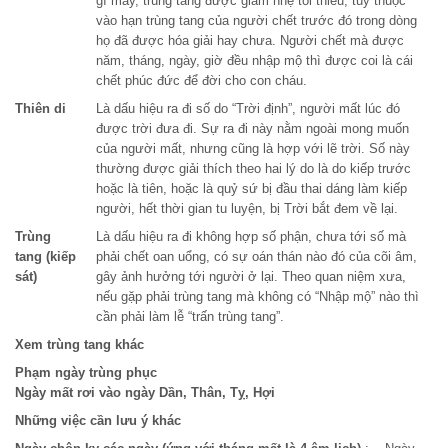
gì mấy, trùng tang được giảm nhẹ tối thiểu, tùy thuộc
vào hạn trùng tang của người chết trước đó trong dòng
họ đã được hóa giải hay chưa. Người chết mà được
năm, tháng, ngày, giờ đều nhập mộ thì được coi là cái
chết phúc đức để đời cho con cháu.
Thiên di
Là dấu hiệu ra đi số do “Trời định”, người mất lúc đó
được trời đưa đi. Sự ra đi này nằm ngoài mong muốn
của người mất, nhưng cũng là hợp với lẽ trời. Số này
thường được giải thích theo hai lý do là do kiếp trước
hoặc là tiên, hoặc là quỷ sứ bị đầu thai dáng làm kiếp
người, hết thời gian tu luyện, bị Trời bắt đem về lại.
Trùng
Là dấu hiệu ra đi không hợp số phận, chưa tới số mà
tang (kiếp
phải chết oan uổng, có sự oán thán nào đó của cõi âm,
sát)
gây ảnh hưởng tới người ở lại. Theo quan niệm xưa,
nếu gặp phải trùng tang mà không có “Nhập mộ” nào thì
cần phải làm lễ “trấn trùng tang”.
Xem trùng tang khác
Phạm ngày trùng phục
Ngày mất rơi vào ngày Dần, Thân, Tỵ, Hợi
Những việc cần lưu ý khác