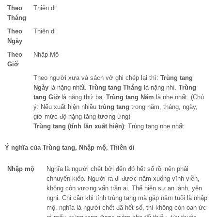
Theo
Thiên di
Tháng
Theo
Thiên di
Ngày
Theo
Nhập Mộ
Giờ̀
Theo người xưa và sách vở ghi chép lại thì:
Trùng tang
Ngày
là nặng nhất.
Trùng tang Tháng
là nặng nhì.
Trùng
tang Giờ
là nặng thứ ba.
Trùng tang Năm
là nhẹ nhất. (Chú
ý: Nếu xuất hiện nhiều
trùng tang
trong năm, tháng, ngày,
giờ mức độ nặng tăng tương ứng)
Trùng tang (tính lần xuất hiện)
: Trùng tang nhẹ nhất
Ý nghĩa của Trùng tang, Nhập mộ, Thiên di
Nhập mộ
Nghĩa là người chết bởi đến đó hết số rồi nên phải
chhuyển kiếp. Người ra đi được nằm xuống vĩnh viễn,
không còn vương vấn trần ai. Thể hiện sự an lành, yên
nghỉ. Chỉ cần khi tính trùng tang mà gặp năm tuổi là nhập
mộ, nghĩa là người chết đã hết số, thì không còn oan ức