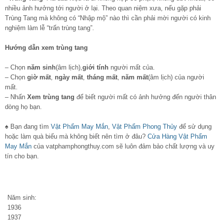
nhiều ảnh hưởng tới người ở lại. Theo quan niệm xưa, nếu gặp phải
Trùng Tang mà không có “Nhập mộ” nào thì cần phải mời người có kinh
nghiệm làm lễ “trấn trùng tang”.
Hướng dẫn xem trùng tang
– Chọn
năm sinh
(âm lịch),
giới tính
người mất của.
– Chọn
giờ mất
,
ngày mất
,
tháng mất
,
năm mất
(âm lịch) của người
mất.
– Nhấn
Xem trùng tang
để biết người mất có ảnh hưởng đến người thân
dòng họ bạn.
♠ Bạn đang tìm
Vật Phẩm May Mắn
,
Vật Phẩm Phong Thủy
để sử dụng
hoặc làm quà biếu mà không biết nên tìm ở đâu?
Cửa Hàng Vật Phẩm
May Mắn
của vatphamphongthuy.com sẽ luôn đảm bảo chất lượng và uy
tín cho bạn.
Năm sinh:
1936
1937