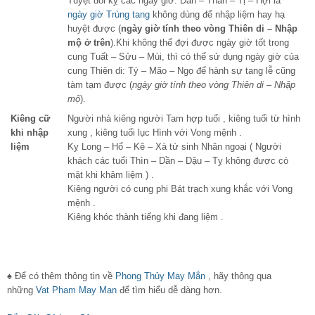
Tuyệt đối kỵ các ngày giờ: Dần – Thân – Tị – Hợi là
ngày giờ Trùng tang
không dùng để nhập liệm hay hạ
huyệt được (
ngày giờ tính theo vòng Thiên di – Nhập
mộ ở trên
).Khi không thể đợi được ngày giờ tốt trong
cung Tuất – Sửu – Mùi, thì có thể sử dụng ngày giờ của
cung Thiên di: Tý – Mão – Ngọ để hành sự tang lễ cũng
tàm tạm được (
ngày giờ tính theo vòng Thiên di – Nhập
mộ
).
Kiêng cữ
Người nhà kiêng người Tam hợp tuổi , kiêng tuổi từ hình
khi nhập
xung , kiêng tuổi lục Hình với Vong mệnh .
liệm
Kỵ Long – Hổ – Kê – Xà tứ sinh Nhân ngoại ( Người
khách các tuổi Thìn – Dần – Dậu – Tỵ không được có
mặt khi khâm liệm ) .
Kiêng người có cung phi Bát trạch xung khắc với Vong
mệnh .
Kiêng khóc thành tiếng khi đang liệm .
♠ Để có thêm thông tin về
Phong Thủy May Mắn
, hãy thông qua
những
Vat Pham May Man
để tìm hiểu dễ dàng hơn.