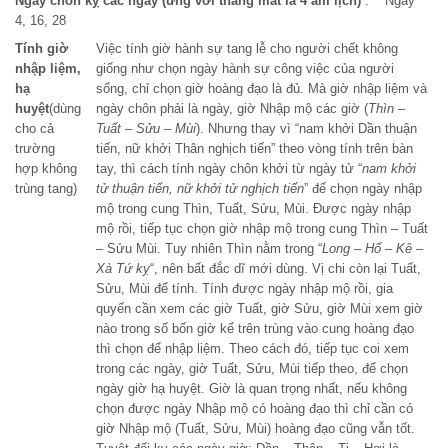
Ngày chôn kỵ các ngày (ứng với tháng mất là 4 âm lịch)
: Ngày
4, 16, 28
Tính giờ
Việc tính giờ hành sự tang lễ cho người chết không
nhập liệm,
giống như chọn ngày hành sự công việc của người
hạ
sống, chỉ chọn giờ hoàng đạo là đủ. Mà giờ nhập liệm và
huyệt
(dùng
ngày chôn phải là ngày, giờ Nhập mộ các giờ (
Thìn –
cho cả
Tuất – Sửu – Mùi
). Nhưng thay vì “nam khởi Dần thuận
trường
tiến, nữ khởi Thân nghịch tiến” theo vòng tính trên bàn
hợp không
tay, thì cách tính ngày chôn khởi từ ngày tử “
nam khởi
trùng tang)
tử thuận tiến, nữ khởi tử nghịch tiến
” để chọn ngày nhập
mộ trong cung Thìn, Tuất, Sửu, Mùi. Được ngày nhập
mộ rồi, tiếp tục chọn giờ nhập mộ trong cung Thìn – Tuất
– Sửu Mùi. Tuy nhiên Thìn nằm trong “
Long – Hổ – Kê –
Xà Tứ kỵ
“, nên bất đắc dĩ mới dùng. Vị chi còn lại Tuất,
Sửu, Mùi để tính. Tính được ngày nhập mộ rồi, gia
quyến cần xem các giờ Tuất, giờ Sửu, giờ Mùi xem giờ
nào trong số bốn giờ kể trên trùng vào cung hoàng đạo
thì chọn để nhập liệm. Theo cách đó, tiếp tục coi xem
trong các ngày, giờ Tuất, Sửu, Mùi tiếp theo, để chọn
ngày giờ hạ huyệt. Giờ là quan trọng nhất, nếu không
chọn được ngày Nhập mộ có hoàng đạo thì chỉ cần có
giờ Nhập mộ (Tuất, Sửu, Mùi) hoàng đạo cũng vẫn tốt.