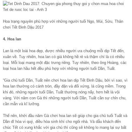
Hoa trạng nguyên phù hợp với những người tuổi Ngọ, Mùi, Sửu, Thân
chơi Tết Đinh Dậu 2017
4. Hoa lan
Lan là một loài hoa đẹp, được nhiều người ưa chuộng mỗi dịp Tết đến,
xuân về. Tuy nhiên, hoa lan có giá không hề rẻ và thậm chí là có nhiều
loại. Mỗi loại mang một đặc trưng riêng. Tuy nhiên, theo ông Hoàng, các
loại hoa lan hầu hết đều phù hợp với những người tuổi Dần, Tuất.
“Gia chủ tuổi Dần, Tuất nên chơi hoa lan dịp Tết Đinh Dậu, bởi vì sao, vì
hoa lan thường có cánh tròn, đầy đặn và đối xứng, lá cũng mềm. Trong
khi đó, những người tuổi Dần, Tuất thường nóng nẩy, hơn hết là vội
vàng. Với năm con Gà thì những người tuổi Dần, Tuất cần sự chỉn chu,
cần mẫn và kĩ lưỡng.
Thế nên, khởi đầu năm Gà chơi hoa lan sẽ giúp cho gia chủ tuổi Tuất và
Dần dĩ hòa vi quý, điều hòa sinh khí cho ngôi nhà. Và dẫu khách đến
chúc Tết có xung khắc với gia chủ thì cũng sẽ không lo mang lại sự bất