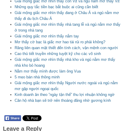
Giải mộng giấc mơ nhìn thấy con Vịt và ngủ nằm mơ thấy Vịt
Những quy tắc tiền bạc bắt buộc ai cũng cần biết
Giải mộng giấc mơ nhìn thấy đang ở Châu Á và ngủ nằm mơ
thấy đi du lịch Châu Á
Giải mộng giấc mơ nhìn thấy nhà tang lễ và ngủ nằm mơ thấy
ở trong nhà tang
Giải mộng giấc mơ nhìn thấy nắm tay
Mơ thấy cờ bạc là giấc mơ hao tài rủi ro phải không?
Răng liên quan mật thiết đến tính cách, vận mệnh con người
Cao thủ tiết truyền những tuyệt kỹ cho các võ sinh
Giải mộng giấc mơ nhìn thấy nhà kho và ngủ nằm mơ thấy
nhà kho bỏ hoang
Nằm mơ thấy mình được làm ông Vua
5 mẹo bán nhà thông minh
Giải mộng giấc mơ nhìn thấy Người nước ngoài và ngủ nằm
mơ gặp người ngoại quốc
Kinh doanh ăn theo ”ngày tận thế” thu lợi nhuận không ngờ
Căn hộ nhà bạn sẽ trở nên thoáng đãng nhờ gương kính
Leave a Reply