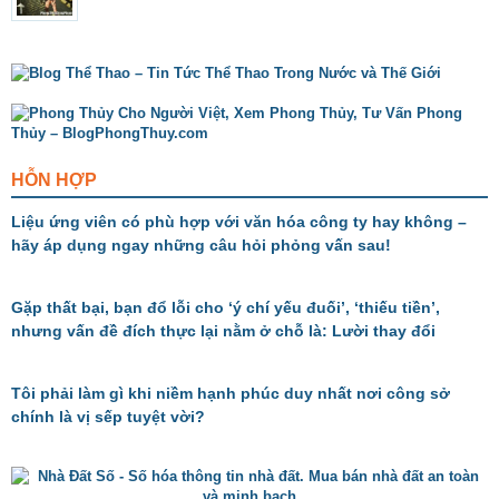
HỖN HỢP
Liệu ứng viên có phù hợp với văn hóa công ty hay không –
hãy áp dụng ngay những câu hỏi phỏng vấn sau!
Gặp thất bại, bạn đổ lỗi cho ‘ý chí yếu đuối’, ‘thiếu tiền’,
nhưng vấn đề đích thực lại nằm ở chỗ là: Lười thay đổi
Tôi phải làm gì khi niềm hạnh phúc duy nhất nơi công sở
chính là vị sếp tuyệt vời?