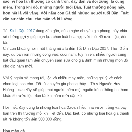
sao, vì hoa lan thường có cánh tròn, đầy đặn và đối xứng, lá cũng
mềm. Trong khi đó, những người tuổi Dần, Tuất thường nóng nẩy,
hơn hết là vội vàng. Với năm con Gà thì những người tuổi Dần, Tuất
cần sự chỉn chu, cần mẫn và kĩ lưỡng.
Tết
Đinh Dậu 2017
đang đến gần, cùng nghe chuyên gia phong thủy chia
sẻ những gợi ý giúp bạn lựa chọn loài hoa hợp với tuổi để rước lộc, đón
tài.
Chỉ còn khoảng hơn một tháng nữa là đến Tết Đinh Dậu 2017. Thời điểm
này, dù bận rộn những công việc cuối năm, tuy nhiên, nhiều người cũng
bắt đầu quan tâm đến chuyện sắm sửa cho gia đình mình những món đồ
cho dịp năm mới.
Với ý nghĩa sẽ mang tài, lộc và nhiều may mắn, những gợi ý về cách
chọn loại hoa chơi Tết từ chuyên gia phong thủy – Th.s Nguyễn Huy
Hoàng – sau đây sẽ giúp mọi người thêm một nguồn kênh thông tin tham
khảo để rước lộc, đón tài khi năm mới cận kề.
Hơn hết, đây cũng là những loại hoa được nhiều nhà vườn trồng và bày
bán trên thị trường mỗi khi Tết đến. Đặc biệt, có những loại hoa giá thành
rất rẻ không tốn đến 500.000 đồng.
Hoa mào gà