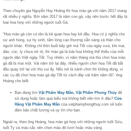
Theo chuyên gia Nguyễn Huy Hoàng thì hoa mào gà với năm 2017 mang
rất nhiều ý nghĩa. Bởi năm 2017 là năm con gà, vậy nên trước hết đây là
loại hoa hợp với những người tuổi Gà.
“Hoa mào gà còn có tên là kê quan hoa hay kê đầu. Hoa có ý nghĩa cho
sự anh hùng, sự hy sinh, tấm lòng cao thượng sẵn sàng xả thân cho
người khác. Không chỉ thời buổi bây giờ mà Tết của ngày xưa, khi mai,
đào, cúc, ly chưa nở rộ, thì mào gà là loài hoa không thể thiếu của mỗi
người dân Việt ngày Tết. Tuy nhiên, vì năm tháng mà thú chơi hoa mào
gà đã bị mai một. Vài năm trở lại đây, nhiều người chơi hoa Tết đã bắt
đầu quay trở lại với thú vui ấy. Nếu nói là sành chơi thì không đúng, vì
các cụ đã chơi hoa mào gà dịp Tết từ cách đây vài trăm năm rồi”- ông
Hoàng cho biết.
Bạn đang tìm
Vật Phẩm May Mắn
,
Vật Phẩm Phong Thủy
để
sử dụng hoặc làm quà biếu mà không biết nên tìm ở đâu?
Cửa
Hàng Vật Phẩm May Mắn
của vatphamphongthuy.com sẽ luôn
đảm bảo chất lượng và uy tín cho bạn.
Ngoài ra, theo ông Hoàng, hoa mào gà hợp với những người tuổi Sửu,
tuổi Tỵ và màu sắc nên chọn màu đỏ tươi hoặc màu vàng.