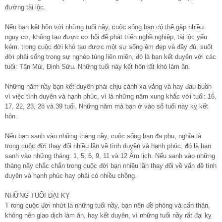
đường tài lộc.
Nếu bạn kết hôn với những tuổi nầy, cuộc sống bạn có thể gặp nhiều
nguy cơ, không tạo được cơ hội để phát triển nghề nghiệp, tài lộc yếu
kém, trong cuộc đời khó tạo được một sự sống êm đẹp và đầy đủ, suốt
đời phải sống trong sự nghèo túng liên miên, đó là bạn kết duyên với các
tuổi: Tân Mùi, Đinh Sửu. Những tuổi này kết hôn rất khó làm ăn.
Những năm nầy bạn kết duyên phải chịu cảnh xa vắng và hay đau buồn
vì việc tình duyên và hạnh phúc, vì là những năm xung khắc với tuổi: 16,
17, 22, 23, 28 và 39 tuổi. Những năm mà bạn ở vào số tuổi này kỵ kết
hôn.
Nếu bạn sanh vào những tháng nầy, cuộc sống bạn đa phu, nghĩa là
trong cuộc đời thay đổi nhiều lần về tình duyên và hạnh phúc, đó là bạn
sanh vào những tháng: 1, 5, 6, 9, 11 và 12 Âm lịch. Nếu sanh vào những
tháng nầy chắc chắn trong cuộc đời bạn nhiều lần thay đổi về vấn đề tình
duyên và hạnh phúc hay phải có nhiều chồng.
NHỮNG TUỔI ĐẠI KỴ
T rong cuộc đời nhứt là những tuổi nầy, bạn nên đề phòng và cẩn thận,
không nên giao dịch làm ăn, hay kết duyên, vì những tuổi nầy rất đại kỵ