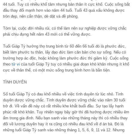
44 tuổi. Tuy có nhiều khổ tâm nhưng bản thân ít cực khổ. Cuộc sống bắt
đầu thay đổi mạnh hơn vào năm 44 tuổi. Tuổi 43 quá xấu không được
tròn đẹp, nên cẩn thận, dè dặt và đề phòng.
Tóm lại, cuộc đời nhiều rủi, có thể làm nên sự nghiệp được vững chắc
phải chịu đựng hết năm 43 mới có thể vững được.
Tuổi Giáp Tý hưởng thọ trung bình từ 60 đến 66 tuổi đó là phước đức,
biết làm phước tu thân, lấy đạo đức làm căn bản cho sự sống. Nếu có
trường hợp ác độc, hoặc không làm phước đức thì giảm kỷ. Cuộc sống
theo
tử vi
của tuổi Giáp Tý tuy có nhiều giai đoạn khó khăn nhưng ít khổ
cực về thân thể, có một mức sống trung bình hơn là bần tiện.
TÌNH DUYÊN
Số tuổi Giáp Tý có đau khổ nhiều về việc tình duyên từ lúc nhỏ. Tình
duyên được vững chắc. Tình duyên được vững chắc vào năm 30 tuổi
trở đi. Về vấn đề này có rất nhiều khe khắt buổi đầu. Sự tạo lấy hạnh
phúc rất khó khăn. Tuy nhiên ngay bây giờ thì đã hưởng được nhiều êm
ấm trong gia đình. Nếu bạn sanh vào những tháng này thì có nhiều thay
đổi về lương duyên hay ít ra cũng có nhiều đau khổ về đ àn bà. Đó là
những tuổi Giáp Tý sanh vào những tháng 1, 5, 6, 9, 11 và 12. Nhưng