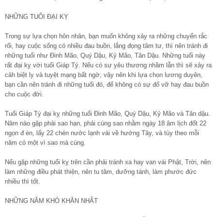
NHỮNG TUỔI ĐẠI KỴ
Trong sự lựa chọn hôn nhân, bạn muốn không xảy ra những chuyển rắc
rối, hay cuộc sống có nhiều đau buồn, lắng đọng tâm tư, thì nên tránh đi
những tuổi như Đinh Mão, Quý Dậu, Kỷ Mão, Tân Dậu. Những tuổi này
rất đại kỵ với tuổi Giáp Tý. Nếu có sự yêu thương nhầm lẫn thì sẽ xảy ra
cảh biệt ly và tuyệt mạng bất ngờ; vậy nên khi lựa chọn lương duyên,
bạn cần nên tránh đi những tuổi đó, để không có sự đổ vỡ hay đau buồn
cho cuộc đời.
Tuổi Giáp Tý đại kỵ những tuổi Đinh Mão, Quý Dậu, Kỷ Mão và Tân dậu.
Năm nào gặp phải sao hạn, phải cúng sao nhằm ngày 18 âm lịch đốt 22
ngọn đ èn, lấy 22 chén nước lạnh vái về hướng Tây, và tùy theo mỗi
năm có một vì sao mà cúng.
Nếu gặp những tuổi kỵ trên cần phải tránh xa hay van vái Phật, Trời, nên
làm những điều phát thiện, nên tu tâm, dưỡng tánh, làm phước đức
nhiều thì tốt.
NHỮNG NĂM KHÓ KHĂN NHẤT