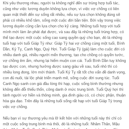
Khi yêu thương nhau, người ta không nghĩ đến sự trùng hợp tuổi tác,
cũng như việc lương duyên không lựa chọn, vì việc vợ chồng có liên
quan mật thiết đến sự sống rất nhiều, nếu sự lựa chọn không đúng sẽ
phải có nhiều khổ tâm, sống một cuộc đời bần tiện. Bởi vậy trong việc
lương duyên cũng cần lựa chọn cho kỹ càng. Những tuổi hợp với tuổi
mình mới làm ăn phát đạt được, và sau đây là những tuổi trùng hợp, có
thể tạo được một cuộc sống cao sang quyền quý cho bạn, đó là những
tuổi hạp với tuổi Giáp Tý như: Giáp Tý hai vợ chồng cùng một tuổi, Bính
Dần, Kỷ Tỵ, Canh Ngọ, Quý Hợi. Tuổi Giáp Tý (gái) làm cho cuộc đời có
nhiều danh giá, nhiều người mến thương, tạo cho chồng có quyền tước,
vợ chồng êm ấm, nhưng lại hiếm muộn con cái. Tuổi Bính Dần tuy không
tạo được con, nhưng hưởng được sang giàu về sau, tuổi nhỏ thì có
nhiều long đong, lớn mới thành. Tuổi Kỷ Tỵ rất tốt cho vấn đề danh vọng,
con đủ nuôi, tài lộc phát triển mạnh mẽ, sống cuộc đời sung túc. Tuổi
Canh Ngọ sanh con giá đầu lòng thì hạp, cuộc sống bình thường nhưng
không đến đỗi thiếu thốn, công danh ở mức trung bình. Tuổi Quý hợi thì
tánh người vợ hiền và thông minh, gia đình giàu có, có chức phận, thuận
hòa gia đạo. Trên đây là những tuổi sống rất hạp với tuổi Giáp Tý trong
việc vợ chồng.
Nếu bạn vì sự thương yêu mà lỡ kết hôn với những tuổi này thì chỉ có
một cuộc sống trung bình mà thôi, đó là những tuổi: Nhâm Thân, Mậu