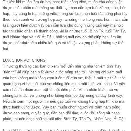
T rước khi muốn làm ăn hay phát triển công việc, muốn cho công việc
được chắc chắn mà không sợ thất bại, bạn cần lựa tuổi để hợp tác, hùn
hạp, hay cùng lo toan công việc; trong sự lựa chọn tuổi tác cũng phải tùy
theo hoàn cảnh và trường hợp xảy ra, cũng như trong việc hôn nhân, cần
lựa người hiền đức; vậy bạn cần lựa cho đúng những tuổi này mà hợp
tác thì chắc chắn sẽ thành công, đó là những tuổi: Bính Tý, tuổi Tân Tỵ,
tuổi Nhâm Ngọ và tuổi Ất Dậu, những tuổi này có thể giúp bạn làm ăn
được phát đạt thêm nhiều kết quả và tài lộc vượng phát, không sợ thất
bại.
LỰA CHỌN VỢ, CHỒNG
T hường thường các bạn đi xem “số” đến những nhà “chiêm tinh” hay
“tiên tri” để giúp bạn biết được cuộc sống sắp tới. Nhưng chỉ xem tuổi
của bạn không mà không xem luôn tuổi của vợ, thật là một sự thiếu sót
quan trọng vì hai tuổi của vợ chồng liên quan mật thiết với nhau. Vì vậy
các nhà tiên đoán xem trật là một điều phải. Vì cá nhân khác, có vợ
chồng lại khác, vợ chồng như luồng điện có dây nóng và dây lạnh vậy.
Nếu chỉ xem một người thì nếu gặp tuổi vợ không trùng hạp thì khó mà
thực hành đúng được. Vậy bạn muốn chọn người vợ trăm năm sống
được cao sang, quyền quý, tiền bạc dồi dào, cuộc đời sống rất hạnh
phúc, thì nên chọn những tuổi nầy: Bính Tý, Tân Tỵ, Nhâm Ngọ, Ất Dậu.
Bạn kết hôn với tuổi Bính Tý, có những trường hợp sau đây: Tuổi Bính