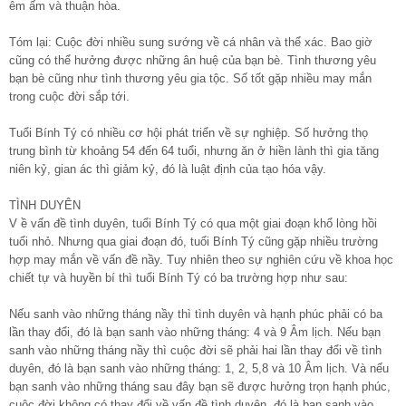
êm ấm và thuận hòa.
Tóm lại: Cuộc đời nhiều sung sướng về cá nhân và thể xác. Bao giờ
cũng có thể hưởng được những ân huệ của bạn bè. Tình thương yêu
bạn bè cũng như tình thương yêu gia tộc. Số tốt gặp nhiều may mắn
trong cuộc đời sắp tới.
Tuổi Bính Tý có nhiều cơ hội phát triển về sự nghiệp. Số hưởng thọ
trung bình từ khoảng 54 đến 64 tuổi, nhưng ăn ở hiền lành thì gia tăng
niên kỷ, gian ác thì giảm kỷ, đó là luật định của tạo hóa vậy.
TÌNH DUYÊN
V ề vấn đề tình duyên, tuổi Bính Tý có qua một giai đoạn khổ lòng hồi
tuổi nhỏ. Nhưng qua giai đoạn đó, tuổi Bính Tý cũng gặp nhiều trường
hợp may mắn về vấn đề nầy. Tuy nhiên theo sự nghiên cứu về khoa học
chiết tự và huyền bí thì tuổi Bính Tý có ba trường hợp như sau:
Nếu sanh vào những tháng nầy thì tình duyên và hạnh phúc phải có ba
lần thay đổi, đó là bạn sanh vào những tháng: 4 và 9 Âm lịch. Nếu bạn
sanh vào những tháng nầy thì cuộc đời sẽ phải hai lần thay đổi về tình
duyên, đó là bạn sanh vào những tháng: 1, 2, 5,8 và 10 Âm lịch. Và nếu
bạn sanh vào những tháng sau đây bạn sẽ được hưởng trọn hạnh phúc,
cuộc đời không có thay đổi về vấn đề tình duyên, đó là bạn sanh vào