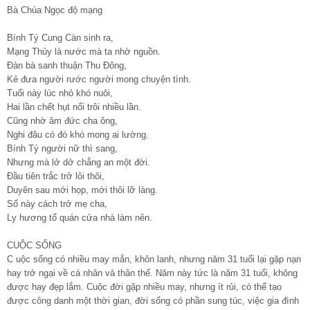
Bà Chúa Ngọc độ mạng
Bính Tý Cung Càn sinh ra,
Mạng Thủy là nước mà ta nhờ nguồn.
Đàn bà sanh thuận Thu Đông,
Kẻ đưa người rước người mong chuyện tình.
Tuổi này lúc nhỏ khó nuôi,
Hai lần chết hụt nổi trôi nhiều lần.
Cũng nhờ âm đức cha ông,
Nghi đâu có đó khó mong ai lường.
Bính Tý người nữ thì sang,
Nhưng mà lở dở chẳng an một đời.
Đầu tiên trắc trở lôi thôi,
Duyên sau mới họp, mới thôi lỡ làng.
Số này cách trở mẹ cha,
Ly hương tổ quán cửa nhà làm nên.
CUỘC SỐNG
C uộc sống có nhiều may mắn, khôn lanh, nhưng năm 31 tuổi lại gặp nạn
hay trở ngại về cá nhân và thân thể. Năm này tức là năm 31 tuổi, không
được hay đẹp lắm. Cuộc đời gặp nhiều may, nhưng ít rủi, có thể tạo
được công danh một thời gian, đời sống có phần sung túc, việc gia đình