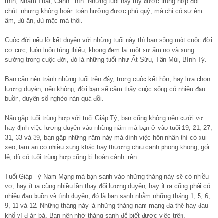
thìn, Nhâm Tuất, Canh Thìn. Những tuổi này tuy được trùng hợp đôi
chút, nhưng không hoàn toàn hưởng được phú quý, mà chỉ có sự êm
ấm, đủ ăn, đủ mặc mà thôi.
Cuộc đời nếu lỡ kết duyên với những tuổi này thì bạn sống một cuộc đời
cơ cực, luôn luôn túng thiếu, khong đem lại một sự ấm no và sung
sướng trong cuộc đời, đó là những tuổi như Ất Sửu, Tân Mùi, Bính Tý.
Bạn cần nên tránh những tuổi trên đây, trong cuộc kết hôn, hay lựa chọn
lương duyên, nếu không, đời bạn sẽ cảm thấy cuộc sống có nhiều đau
buồn, duyên số nghèo nàn quá đỗi.
Nấu gặp tuổi trùng hợp với tuổi Giáp Tý, bạn cũng không nên cưới vợ
hay định việc lương duyên vào những năm mà bạn ở vào tuổi 19, 21, 27,
31, 33 và 39, bạn gặp những năm này mà dính việc hôn nhân thì có xui
xẻo, làm ăn có nhiều xung khắc hay thường chịu cảnh phòng không, gối
lẻ, dù có tuổi trùng hợp cũng bị hoàn cảnh trên.
Tuổi Giáp Tý Nam Mạng mà bạn sanh vào những tháng này sẽ có nhiều
vợ, hay ít ra cũng nhiều lần thay đổi lương duyên, hay ít ra cũng phải có
nhiều đau buồn về tình duyên, đó là bạn sanh nhằm những tháng 1, 5, 6,
9, 11 và 12. Những tháng này là những tháng nam mạng đa thê hay đau
khổ vì đ àn bà. Bạn nên nhớ tháng sanh để biết được việc trên.