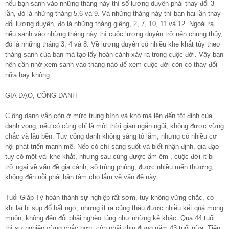
nếu bạn sanh vào những tháng này thì số lương duyên phải thay đổi 3
lần, đó là những tháng 5,6 và 9. Và những tháng này thì bạn hai lần thay
đổi lương duyên, đó là những tháng giêng, 2, 7, 10, 11 và 12. Ngoài ra
nếu sanh vào những tháng này thì cuộc lương duyên trở nên chung thủy,
đó là những tháng 3, 4 và 8. Về lương duyên có nhiều khe khắt tùy theo
tháng sanh của bạn mà tạo lấy hoàn cảnh xảy ra trong cuộc đời. Vậy bạn
nên cần nhớ xem sanh vào tháng nào để xem cuộc đời còn có thay đổi
nữa hay không.
GIA ĐẠO, CÔNG DANH
C ông danh vẫn còn ở mức trung bình và khó mà lên đến tột đỉnh của
danh vọng, nếu có cũng chỉ là một thời gian ngắn ngủi, không được vững
chắc và lâu bền. Tuy công danh không sáng tỏ lắm, nhưng có nhiều cơ
hội phát triển mạnh mẽ. Nếo có chí sáng suốt và biết nhận định, gia đạo
tuy có một vài khe khắt, nhưng sau cùng được ấm êm , cuộc đời ít bị
trở ngại về vấn đề gia cảnh, số trùng phùng, được nhiều mến thương,
không đến nỗi phải bận tâm cho lắm về vấn đề này.
Tuổi Giáp Tý hoàn thành sự nghiệp rất sớm, tuy không vững chắc, có
khi lại bị sụp đổ bất ngờ, nhưng ít ra cũng thâu được nhiều kết quả mong
muốn, không đến đỗi phải nghèo túng như những kẻ khác. Qua 44 tuổi
thì sự nghiệp vững chắc hơn, còn phải chịu đựng năm 43 tuổi nữa. Tiền