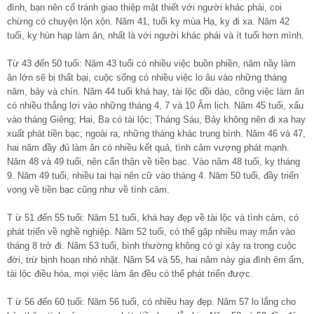
đình, bạn nên cố tránh giao thiệp mật thiết với người khác phái, coi
chừng có chuyện lộn xộn. Năm 41, tuổi kỵ mùa Hạ, kỵ đi xa. Năm 42
tuổi, kỵ hùn hạp làm ăn, nhất là với người khác phái và ít tuổi hơn mình.
Từ 43 đến 50 tuổi: Năm 43 tuổi có nhiều việc buồn phiền, năm nầy làm
ăn lớn sẽ bị thất bại, cuộc sống có nhiều việc lo âu vào những tháng
năm, bảy và chín. Năm 44 tuổi khá hay, tài lộc dồi dào, công việc làm ăn
có nhiều thắng lợi vào những tháng 4, 7 và 10 Âm lịch. Năm 45 tuổi, xấu
vào tháng Giêng; Hai, Ba có tài lộc; Tháng Sáu, Bảy không nên đi xa hay
xuất phát tiền bạc; ngoài ra, những tháng khác trung bình. Năm 46 và 47,
hai năm đầy đủ làm ăn có nhiều kết quả, tình cảm vượng phát mạnh.
Năm 48 và 49 tuổi, nên cẩn thận về tiền bạc. Vào năm 48 tuổi, kỵ tháng
9. Năm 49 tuổi, nhiều tai hại nên cữ vào tháng 4. Năm 50 tuổi, đầy triển
vọng về tiền bạc cũng như về tình cảm.
T ừ 51 đến 55 tuổi: Năm 51 tuổi, khá hay đẹp về tài lộc và tình cảm, có
phát triển về nghề nghiệp. Năm 52 tuổi, có thể gặp nhiều may mắn vào
tháng 8 trở đi. Năm 53 tuổi, bình thường không có gì xảy ra trong cuộc
đời, trừ bịnh hoạn nhỏ nhặt. Năm 54 và 55, hai năm này gia đình êm ấm,
tài lộc điều hòa, mọi việc làm ăn đều có thể phát triển được.
T ừ 56 đến 60 tuổi: Năm 56 tuổi, có nhiều hay đẹp. Năm 57 lo lắng cho