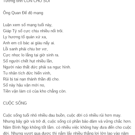
Tướng tinh CON CHÓ SÓI
Ông Quan Đế độ mạng
Luận xem số mạng tuổi này,
Giáp Tý số cực chịu nhiều nổi trôi.
Ly hương tổ quán xứ xa,
Anh em cô bác ai giàu nấy ai.
Lỗi sanh phải chịu bơ vơ,
Cực nhọc lo lắng tại giờ sinh ra.
Số người chết hụt nhiều lần,
Người nào thất đức phải sa ngục hình.
Tu nhân tích đức hiển vinh,
Rủi bị tai nạn thánh thần độ cho.
Số này hậu vận mới no,
Tiền vận làm có của kho chẳng còn.
CUỘC SỐNG
Cuộc sống tuổi nhỏ nhiều đau buồn, cuộc đời có nhiều rủi hơn may.
Nhưng bây giờ và trở đi, cuộc sống có phần bảo đảm và vững chắc hơn.
Năm Bính Ngọ không tốt lắm. có nhiều việc không hay đưa đến cho cuộc
đời. Nhưng vượt qua được thì nắm lấy nhiều thắng lợi lớn lao vào năm