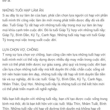
trở đi.
NHỮNG TUỔI HẠP LÀM ĂN
S au đây là sự làm ăn của bạn, phải cần chọn lựa người có hạp với phần
tuổi mình thì công việc làm ăn mới mong phát triển được đầy đủ và dồi
dào. Tuổi Giáp Tý rất hạp với những tuổi nầy trong mọi sự làm ăn hay
mọi khía cạnh trên cuộc đời. Đó là tuổi Giáp Tý hợp với những tuổi nầy:
Giáp Tý, Bính Dần, Kỷ Tỵ, Canh Ngọ. Những tuổi này hạp với tuổi Giáp
Tý trong mọi việc trong suốt cuộc đời.
LỰA CHỌN VỢ, CHỒNG
T rong sự lựa chọn vợ chồng, bạn cũng cần nên lựa những tuổi hạp với
tuổi mình mới có thể xây dựng được nhiều dịp may mắn trong cuộc đời,
mới có thể phát triển được sự giàu sang, phú quý và trong cuộc đời bạn
cần lựa chọn những tuổi nầy mà kết duyên thì chắc chắn cuộc sống sẽ
trở nên hoàn toàn êm đẹp, những tuổi nầy rất hạp về tình duyên lẫn tiền
tài và sự nghiệp, đó là các tuổi: Giáp Tý, Bính Dần, Kỷ Tỵ, Canh Ngọ,
Nhâm Thân, Quý Hợi. Những tuổi nầy là những tuổi có thể kết hôn mới
có thể phát triển mạnh về nghề nghiệp.
Nếu bạn kết duyên với những tuổi nầy, bạn chỉ tạo được cuộc sống trung
bình mà thôi, đó là bạn kết hôn với các tuổi: Mậu Thìn, Nhâm Tuất, Bính
Thìn. Những tuổi nầy chỉ hạp về đường tình duyên mà không hạp về