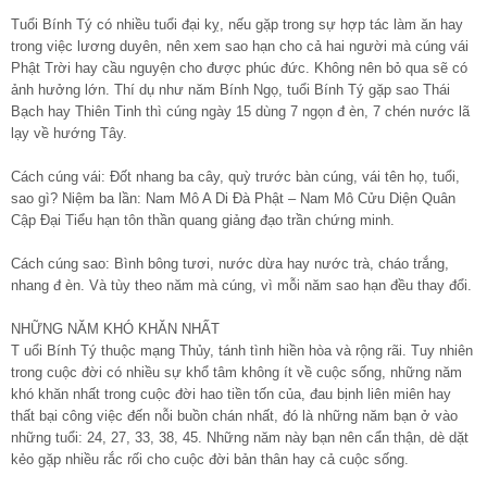
Tuổi Bính Tý có nhiều tuổi đại kỵ, nếu gặp trong sự hợp tác làm ăn hay
trong việc lương duyên, nên xem sao hạn cho cả hai người mà cúng vái
Phật Trời hay cầu nguyện cho được phúc đức. Không nên bỏ qua sẽ có
ảnh hưởng lớn. Thí dụ như năm Bính Ngọ, tuổi Bính Tý gặp sao Thái
Bạch hay Thiên Tinh thì cúng ngày 15 dùng 7 ngọn đ èn, 7 chén nước lã
lạy về hướng Tây.
Cách cúng vái: Đốt nhang ba cây, quỳ trước bàn cúng, vái tên họ, tuổi,
sao gì? Niệm ba lần: Nam Mô A Di Đà Phật – Nam Mô Cửu Diện Quân
Cập Đại Tiểu hạn tôn thần quang giảng đạo trần chứng minh.
Cách cúng sao: Bình bông tươi, nước dừa hay nước trà, cháo trắng,
nhang đ èn. Và tùy theo năm mà cúng, vì mỗi năm sao hạn đều thay đổi.
NHỮNG NĂM KHÓ KHĂN NHẤT
T uổi Bính Tý thuộc mạng Thủy, tánh tình hiền hòa và rộng rãi. Tuy nhiên
trong cuộc đời có nhiều sự khổ tâm không ít về cuộc sống, những năm
khó khăn nhất trong cuộc đời hao tiền tốn của, đau bịnh liên miên hay
thất bại công việc đến nỗi buồn chán nhất, đó là những năm bạn ở vào
những tuổi: 24, 27, 33, 38, 45. Những năm này bạn nên cẩn thận, dè dặt
kẻo gặp nhiều rắc rối cho cuộc đời bản thân hay cả cuộc sống.