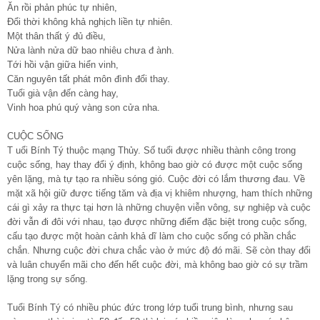
Ăn rồi phản phúc tự nhiên,
Đổi thời không khả nghịch liền tự nhiên.
Một thân thất ý đủ điều,
Nửa lành nửa dữ bao nhiêu chưa đ ành.
Tới hồi vận giữa hiển vinh,
Căn nguyên tất phát môn đình đổi thay.
Tuổi già vận đến càng hay,
Vinh hoa phú quý vàng son cửa nha.
CUỘC SỐNG
T uổi Bính Tý thuộc mạng Thủy. Số tuổi được nhiều thành công trong
cuộc sống, hay thay đổi ý định, không bao giờ có được một cuộc sống
yên lặng, mà tự tạo ra nhiều sóng gió. Cuộc đời có lắm thương đau. Về
mặt xã hội giữ được tiếng tăm và địa vị khiêm nhượng, ham thích những
cái gì xảy ra thực tại hơn là những chuyện viễn vông, sự nghiệp và cuộc
đời vẫn đi đôi với nhau, tạo được những điểm đặc biệt trong cuộc sống,
cấu tạo được một hoàn cảnh khả dĩ làm cho cuộc sống có phần chắc
chắn. Nhưng cuộc đời chưa chắc vào ở mức độ đó mãi. Sẽ còn thay đổi
và luân chuyển mãi cho đến hết cuộc đời, mà không bao giờ có sự trầm
lặng trong sự sống.
Tuổi Bính Tý có nhiều phúc đức trong lớp tuổi trung bình, nhưng sau