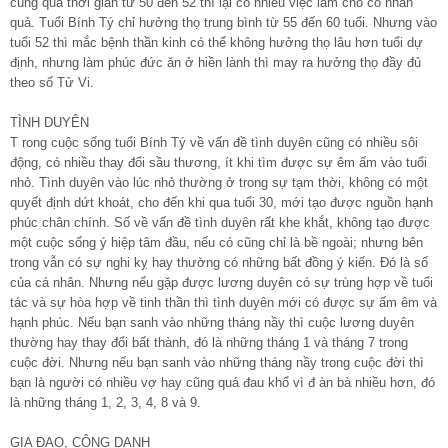
cùng qua thời gian từ 50 đến 52 thì lại có nhiều việc làm cho có nhân
quả. Tuổi Bính Tý chỉ hưởng thọ trung bình từ 55 đến 60 tuổi. Nhưng vào
tuổi 52 thì mắc bệnh thần kinh có thể không hưởng thọ lâu hơn tuổi dự
định, nhưng làm phúc đức ăn ở hiền lành thì may ra hưởng thọ đầy đủ
theo số Tử Vi.
TÌNH DUYÊN
T rong cuộc sống tuổi Bính Tý về vấn đề tình duyên cũng có nhiều sôi
động, có nhiều thay đổi sầu thương, ít khi tìm được sự êm ấm vào tuổi
nhỏ. Tình duyên vào lúc nhỏ thường ở trong sự tạm thời, không có một
quyết định dứt khoát, cho đến khi qua tuổi 30, mới tạo được nguồn hạnh
phúc chân chính. Số về vấn đề tình duyên rất khe khắt, không tạo được
một cuộc sống ý hiệp tâm đầu, nếu có cũng chỉ là bề ngoài; nhưng bên
trong vẫn có sự nghi kỵ hay thường có những bất đồng ý kiến. Đó là số
của cá nhân. Nhưng nếu gặp được lương duyên có sự trùng hợp về tuổi
tác và sự hòa hợp về tinh thần thì tình duyên mới có được sự ấm êm và
hạnh phúc. Nếu bạn sanh vào những tháng nầy thì cuộc lương duyên
thường hay thay đổi bất thành, đó là những tháng 1 và tháng 7 trong
cuộc đời. Nhưng nếu bạn sanh vào những tháng nầy trong cuộc đời thì
bạn là người có nhiều vợ hay cũng quá đau khổ vì đ àn bà nhiều hơn, đó
là những tháng 1, 2, 3, 4, 8 và 9.
GIA ĐẠO, CÔNG DANH