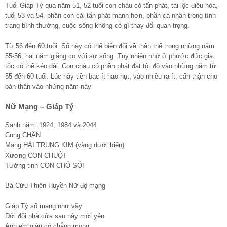
Tuổi Giáp Tý qua năm 51, 52 tuổi con cháu có tấn phát, tài lộc điều hòa,
tuổi 53 và 54, phần con cái tấn phát mạnh hơn, phần cá nhân trong tình
trạng bình thường, cuộc sống không có gì thay đổi quan trọng.
Từ 56 đến 60 tuổi: Số này có thể biến đổi về thân thế trong những năm
55-56, hai năm giằng co với sự sống. Tuy nhiên nhờ ở phước đức gia
tộc có thể kéo dài. Con cháu có phần phát đạt tột độ vào những năm từ
55 đến 60 tuổi. Lúc này tiền bạc ít hao hụt, vào nhiều ra ít, cẩn thận cho
bản thân vào những năm này
Nữ Mạng – Giáp Tý
Sanh năm: 1924, 1984 và 2044
Cung CHẤN
Mạng HẢI TRUNG KIM (vàng dưới biển)
Xương CON CHUỘT
Tướng tinh CON CHÓ SÓI
Bà Cửu Thiên Huyền Nữ độ mạng
Giáp Tý số mạng như vầy
Dời đổi nhà cửa sau này mới yên
Anh em giàu có chẳng mong