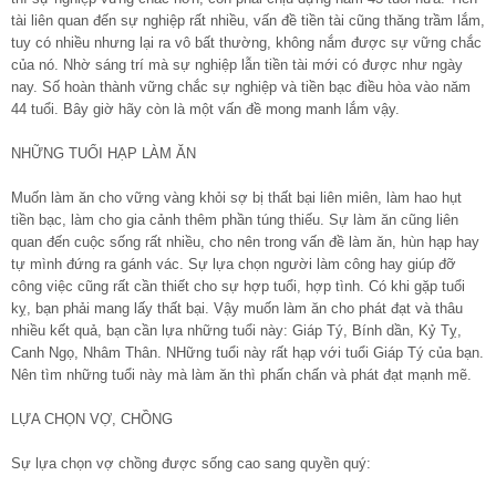
tài liên quan đến sự nghiệp rất nhiều, vấn đề tiền tài cũng thăng trầm lắm,
tuy có nhiều nhưng lại ra vô bất thường, không nắm được sự vững chắc
của nó. Nhờ sáng trí mà sự nghiệp lẫn tiền tài mới có được như ngày
nay. Số hoàn thành vững chắc sự nghiệp và tiền bạc điều hòa vào năm
44 tuổi. Bây giờ hãy còn là một vấn đề mong manh lắm vậy.
NHỮNG TUỔI HẠP LÀM ĂN
Muốn làm ăn cho vững vàng khỏi sợ bị thất bại liên miên, làm hao hụt
tiền bạc, làm cho gia cảnh thêm phần túng thiếu. Sự làm ăn cũng liên
quan đến cuộc sống rất nhiều, cho nên trong vấn đề làm ăn, hùn hạp hay
tự mình đứng ra gánh vác. Sự lựa chọn người làm công hay giúp đỡ
công việc cũng rất cần thiết cho sự hợp tuổi, hợp tình. Có khi gặp tuổi
kỵ, bạn phải mang lấy thất bại. Vậy muốn làm ăn cho phát đạt và thâu
nhiều kết quả, bạn cần lựa những tuổi này: Giáp Tý, Bính dần, Kỷ Tỵ,
Canh Ngọ, Nhâm Thân. NHững tuổi này rất hạp với tuổi Giáp Tý của bạn.
Nên tìm những tuổi này mà làm ăn thì phấn chấn và phát đạt mạnh mẽ.
LỰA CHỌN VỢ, CHỒNG
Sự lựa chọn vợ chồng được sống cao sang quyền quý: