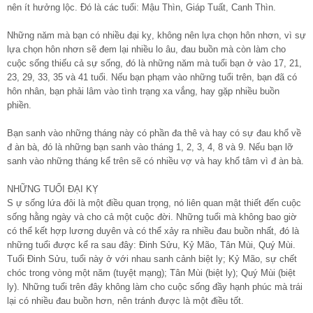
nên ít hưởng lộc. Đó là các tuổi: Mậu Thìn, Giáp Tuất, Canh Thìn.
Những năm mà bạn có nhiều đại kỵ, không nên lựa chọn hôn nhơn, vì sự
lựa chọn hôn nhơn sẽ đem lại nhiều lo âu, đau buồn mà còn làm cho
cuộc sống thiếu cả sự sống, đó là những năm mà tuổi bạn ở vào 17, 21,
23, 29, 33, 35 và 41 tuổi. Nếu bạn phạm vào những tuổi trên, bạn đã có
hôn nhân, bạn phải lâm vào tình trạng xa vắng, hay gặp nhiều buồn
phiền.
Bạn sanh vào những tháng này có phần đa thê và hay có sự đau khổ về
đ àn bà, đó là những bạn sanh vào tháng 1, 2, 3, 4, 8 và 9. Nếu bạn lỡ
sanh vào những tháng kể trên sẽ có nhiều vợ và hay khổ tâm vì đ àn bà.
NHỮNG TUỔI ĐẠI KỴ
S ự sống lứa đôi là một điều quan trọng, nó liên quan mật thiết đến cuộc
sống hằng ngày và cho cả một cuộc đời. Những tuổi mà không bao giờ
có thể kết hợp lương duyên và có thể xảy ra nhiều đau buồn nhất, đó là
những tuổi được kể ra sau đây: Đinh Sửu, Kỷ Mão, Tân Mùi, Quý Mùi.
Tuổi Đinh Sửu, tuổi này ở với nhau sanh cảnh biệt ly; Kỷ Mão, sự chết
chóc trong vòng một năm (tuyệt mạng); Tân Mùi (biệt ly); Quý Mùi (biệt
ly). Những tuổi trên đây không làm cho cuộc sống đầy hạnh phúc mà trái
lại có nhiều đau buồn hơn, nên tránh được là một điều tốt.