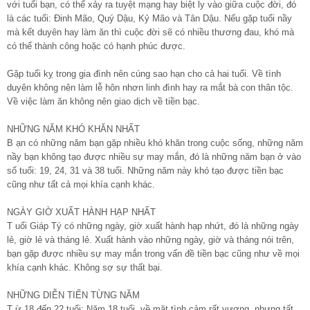
với tuổi bạn, có thể xảy ra tuyệt mạng hay biệt ly vào giữa cuộc đời, đó
là các tuổi: Đinh Mão, Quý Dậu, Kỷ Mão và Tân Dậu. Nếu gặp tuổi nầy
mà kết duyên hay làm ăn thì cuộc đời sẽ có nhiều thương đau, khó mà
có thể thành công hoặc có hạnh phúc được.
Gặp tuổi kỵ trong gia đình nên cúng sao hạn cho cả hai tuổi. Về tình
duyên không nên làm lễ hôn nhơn linh đình hay ra mắt bà con thân tộc.
Về việc làm ăn không nên giao dịch về tiền bạc.
NHỮNG NĂM KHÓ KHĂN NHẤT
B ạn có những năm bạn gặp nhiều khó khăn trong cuộc sống, những năm
nầy bạn không tạo được nhiều sự may mắn, đó là những năm bạn ở vào
số tuổi: 19, 24, 31 và 38 tuổi. Những năm này khó tạo được tiền bạc
cũng như tất cả mọi khía cạnh khác.
NGÀY GIỜ XUẤT HÀNH HẠP NHẤT
T uổi Giáp Tý có những ngày, giờ xuất hành hạp nhứt, đó là những ngày
lẻ, giờ lẻ và tháng lẻ. Xuất hành vào những ngày, giờ và tháng nói trên,
bạn gặp được nhiều sự may mắn trong vấn đề tiền bạc cũng như về mọi
khía cạnh khác. Không sợ sự thất bại.
NHỮNG DIỄN TIẾN TỪNG NĂM
T ừ 18 đến 22 tuổi: Năm 18 tuổi, về mặt tình cảm rất vượng, nhưng tất