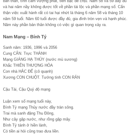
bản thân, tình cảm vượng phát, tiền bạc dễ chịu. Năm 58 và 59 đầy đủ
và hai năm nầy không được tốt về phần tài lộc và phần mạng số. Cẩn
thận việc xuất hành rất có tai hại nhứt là tháng 6 năm 58 và tháng 10
năm 59 tuổi. Năm 60 tuổi được đầy đủ, gia đình tròn vẹn và hạnh phúc.
Năm này phần bản thân không có việc gì quan trọng xảy ra.
Nam Mạng – Bính Tý
Sanh năm: 1936, 1996 và 2056
Cung CẤN. Trực THÀNH
Mạng GIÁNG HẠ THỦY (nước mù sương)
Khắc THIÊN THƯỢNG HỎA
Con nhà HẮC ĐẾ (cô quạnh)
Xương CON CHUỘT. Tướng tinh CON RẮN
Cậu Tài, Cậu Quý độ mạng
Luận xem số mạng tuổi này,
Bính Tý mạng Thủy nước đầy tràn sông.
Trai mà sanh đặng Thu Đông,
Như cây gặp nước, như rồng gặp mây.
Bính Tý tánh ở hiền lành,
Có tiền ai hỏi cũng trao đưa liền.