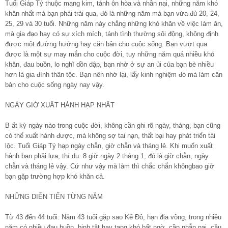
Tuổi Giáp Tý thuộc mạng kim, tánh ôn hòa và nhẫn nại, những năm khó
khăn nhất mà bạn phải trải qua, đó là những năm mà bạn vừa đủ 20, 24,
25, 29 và 30 tuổi. Những năm này chẳng những khó khăn về việc làm ăn,
mà gia đạo hay có sự xích mích, tánh tình thường sôi động, không định
được một đường hướng hay căn bản cho cuộc sống. Bạn vượt qua
được là một sự may mắn cho cuộc đời, tuy những năm quá nhiều khó
khăn, đau buồn, lo nghĩ dồn dập, bạn nhờ ở sự an ủi của bạn bè nhiều
hơn là gia đình thân tộc. Bạn nên nhớ lại, lấy kinh nghiệm đó mà làm căn
bản cho cuộc sống ngày nay vậy.
NGÀY GIỜ XUẤT HÀNH HẠP NHẤT
B ất kỳ ngày nào trong cuộc đời, không cần ghi rõ ngày, tháng, bạn cũng
có thể xuất hành được, mà không sợ tai nạn, thất bại hay phát triển tài
lộc. Tuổi Giáp Tý hạp ngày chẵn, giờ chẵn và tháng lẻ. Khi muốn xuất
hành bạn phải lựa, thí dụ: 8 giờ ngày 2 tháng 1, đó là giờ chẵn, ngày
chẵn và tháng lẻ vậy. Cứ như vậy mà làm thì chắc chắn khôngbao giờ
bạn gặp trường hợp khó khăn cả.
NHỮNG DIỄN TIẾN TỪNG NĂM
Từ 43 đến 44 tuổi: Năm 43 tuổi gặp sao Kế Đô, hạn địa võng, trong nhiều
năm có nhiều đau buồn, bịnh tật hay tang khó bất ngờ, cần nhẫn nại, cầu