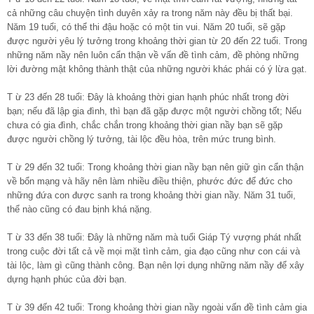
cả những câu chuyện tình duyên xảy ra trong năm này đều bị thất bại.
Năm 19 tuổi, có thể thi đậu hoặc có một tin vui. Năm 20 tuổi, sẽ gặp
được người yêu lý tưởng trong khoảng thời gian từ 20 đến 22 tuổi. Trong
những năm nầy nên luôn cẩn thận về vấn đề tình cảm, đề phòng những
lời đường mật không thành thật của những người khác phái có ý lừa gạt.
T ừ 23 đến 28 tuổi: Đây là khoảng thời gian hạnh phúc nhất trong đời
bạn; nếu đã lập gia đình, thì bạn đã gặp được một người chồng tốt; Nếu
chưa có gia đình, chắc chắn trong khoảng thời gian nầy bạn sẽ gặp
được người chồng lý tưởng, tài lộc đều hòa, trên mức trung bình.
T ừ 29 đến 32 tuổi: Trong khoảng thời gian nầy bạn nên giữ gìn cẩn thận
về bổn mạng và hãy nên làm nhiều điều thiện, phước đức để đức cho
những đứa con được sanh ra trong khoảng thời gian nầy. Năm 31 tuổi,
thể nào cũng có đau bịnh khá nặng.
T ừ 33 đến 38 tuổi: Đây là những năm mà tuổi Giáp Tý vượng phát nhất
trong cuộc đời tất cả về mọi mặt tình cảm, gia đạo cũng như con cái và
tài lộc, làm gì cũng thành công. Bạn nên lợi dụng những năm nầy để xây
dựng hạnh phúc của đời bạn.
T ừ 39 đến 42 tuổi: Trong khoảng thời gian nầy ngoài vấn đề tình cảm gia