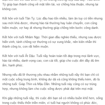
Tý giúp bạn thành công về mặt tiền tài, vợ chồng hòa thuận, nhưng lại
không con.
Kết hôn với tuổi Tân Tỵ: Lúc đầu hao tốn nhiều, làm ăn tuy có tiền nhưng
sau mới khá được, nhưng hào tài thường hay luân chuyển, con cũng
hiếm muộn, vợ hay đi nhưng thường giúp chồng trên bước công danh.
Kết hôn với tuổi Nhâm Ngọ: Thời gian đầu nghèo thiếu, nhưng sau được
hiển vinh, tánh chồng vợ thường có sự xung khắc, nên kiên nhẫn thì
thành công to, con rất hiếm muộn.
Kết hôn với tuổi Ất Dậu: Tuổi nầy hoàn toàn tốt đẹp trong mọi lãnh vực,
hào tài nhiều, danh vọng cao, con cái tốt, giúp cho cuộc đời đầy đủ êm
ấm, hạnh phúc.
Nhưng nếu đã lỡ thương yêu nhau nhằm những tuổi nầy thì bạn chỉ có
một cuộc sống trung bình, không dư dả và cũng không thiếu kém, đó là
những tuổi: Giáp Thìn và Mậu Dần. Những tuổi này cũng có sự trùng
hợp, nhưng không làm cho cuộc sống được phát đạt trên mọi mặt.
Khi gặp những tuổi nầy, thì cuộc đời bạn sẽ có nhiều buồn khổ hơn, sống
trong cuộc thiếu thốn triền miên, vì tuổi hai người không có phúc đức,