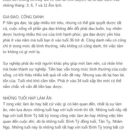
những tháng: 3, 6, 7 và 11 Âm lịch.
GIA ĐẠO, CÔNG DANH
P hần gia đạo, lại gặp nhiều trớ trêu, nhưng có thể giải quyết được tất
cả, cuộc sống về phần gia đạo không đến đỗi phải đau buồn, tuy nhiên
được hưởng nhiều thú vui của tình hạnh phúc, gia đạo được yên hòa
phải ở vào năm mà tuổi bạn ở vào tuổi 36 trở đi. Công danh nếu có cũng
chỉ ở trong mức độ bình thường, nếu không có công danh, thì việc tâm
tư không có gì mới lạ.
Sự nghiệp phải do một người khác phụ giúp mới làm nên, cá nhân khó
mà hoàn thành sự nghiệp. Tiền bạc vẫn trong mức bình thường của cuộc
sống, có khi thâu nhiều kết quả về vấn đề này. Nhưng sau đó lại hao tài
tốn của. Tuổi nhỏ khó cầm tiền. Phải ở vào 34 tuổi sắp lên mới có thể
nắm chắc về vấn đề tiền bạc được.
NHỮNG TUỔI HẠP LÀM ĂN
T rong việc làm ăn hay bất cứ việc gì có liên quan đến, nhất là sự làm
ăn, nên lựa được những tuổi hạp với tuổi mình thì tốt. Những tuổi nầy rất
hạp với tuổi Bính Tý bất kỳ trong công việc làm ăn hay những việc liên
quan đến cuộc đời, đó là những tuổi: Bính Tý đồng tuổi, Tân Tỵ, Nhâm
Ngọ. Những tuổi này là những tuổi rất hạp với tuổi Bính Tý trong bất cứ