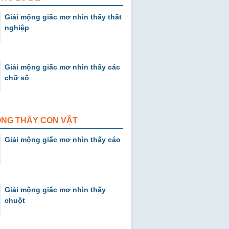
Giải mộng giấc mơ nhìn thấy thất
nghiệp
Giải mộng giấc mơ nhìn thấy các
chữ số
ỘNG THẤY CON VẬT
Giải mộng giấc mơ nhìn thấy cáo
Giải mộng giấc mơ nhìn thấy
chuột