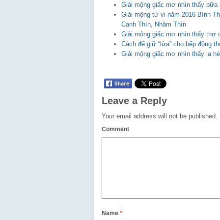
Giải mộng giấc mơ nhìn thấy bữa
Giải mộng tử vi năm 2016 Bính Th
Canh Thìn, Nhâm Thìn
Giải mộng giấc mơ nhìn thấy thợ 
Cách để giữ “lửa” cho bếp đồng th
Giải mộng giấc mơ nhìn thấy la h
Leave a Reply
Your email address will not be published.
Comment
Name
*