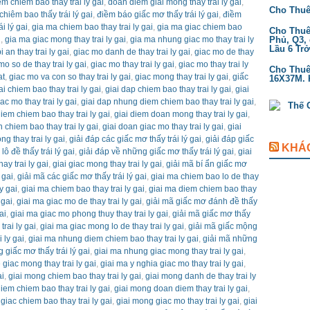
m chiem bao thay trai ly gai
,
doan diem giai mong thay trai ly gai
,
Cho Thuê
hiêm bao thấy trái lý gai
,
điềm báo giấc mơ thấy trái lý gai
,
điềm
i lý gai
,
gia ma chiem bao thay trai ly gai
,
gia ma giac chiem bao
Cho Thuê 
i
,
gia ma giac mong thay trai ly gai
,
gia ma nhung giac mo thay trai ly
Phủ, Q3, 
Lầu 6 Tr
 an thay trai ly gai
,
giac mo danh de thay trai ly gai
,
giac mo de thay
mo so de thay trai ly gai
,
giac mo thay trai ly gai
,
giac mo thay trai ly
Cho Thuê 
at
,
giac mo va con so thay trai ly gai
,
giac mong thay trai ly gai
,
giấc
16X37M. K
ai chiem bao thay trai ly gai
,
giai dap chiem bao thay trai ly gai
,
giai
ac mo thay trai ly gai
,
giai dap nhung diem chiem bao thay trai ly gai
,
diem chiem bao thay trai ly gai
,
giai diem doan mong thay trai ly gai
,
n chiem bao thay trai ly gai
,
giai doan giac mo thay trai ly gai
,
giai
g thay trai ly gai
,
giải đáp các giấc mơ thấy trái lý gai
,
giải đáp giấc
KHÁ
lô đề thấy trái lý gai
,
giải đáp về những giấc mơ thấy trái lý gai
,
giai
hay trai ly gai
,
giai giac mong thay trai ly gai
,
giải mã bí ẩn giấc mơ
 gai
,
giải mã các giấc mơ thấy trái lý gai
,
giai ma chiem bao lo de thay
y gai
,
giai ma chiem bao thay trai ly gai
,
giai ma diem chiem bao thay
 gai
,
giai ma giac mo de thay trai ly gai
,
giải mã giấc mơ đánh đề thấy
ai
,
giai ma giac mo phong thuy thay trai ly gai
,
giải mã giấc mơ thấy
rai ly gai
,
giai ma giac mong lo de thay trai ly gai
,
giải mã giấc mộng
 ly gai
,
giai ma nhung diem chiem bao thay trai ly gai
,
giải mã những
 giấc mơ thấy trái lý gai
,
giai ma nhung giac mong thay trai ly gai
,
 giac mong thay trai ly gai
,
giai ma y nghia giac mo thay trai ly gai
,
ai
,
giai mong chiem bao thay trai ly gai
,
giai mong danh de thay trai ly
iem chiem bao thay trai ly gai
,
giai mong doan diem thay trai ly gai
,
giac chiem bao thay trai ly gai
,
giai mong giac mo thay trai ly gai
,
giai