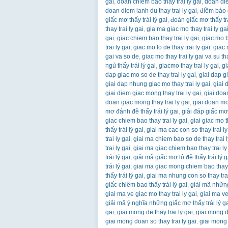
gai
,
doan chiem bao thay trai ly gai
,
doan die
doan diem lanh du thay trai ly gai
,
điềm báo c
giấc mơ thấy trái lý gai
,
đoán giấc mơ thấy trá
thay trai ly gai
,
gia ma giac mo thay trai ly ga
gai
,
giac chiem bao thay trai ly gai
,
giac mo bi
trai ly gai
,
giac mo lo de thay trai ly gai
,
giac 
gai va so de
,
giac mo thay trai ly gai va su th
ngủ thấy trái lý gai
,
giacmo thay trai ly gai
,
gi
dap giac mo so de thay trai ly gai
,
giai dap gi
giai dap nhung giac mo thay trai ly gai
,
giai 
giai diem giac mong thay trai ly gai
,
giai doa
doan giac mong thay trai ly gai
,
giai doan mon
mơ đánh đề thấy trái lý gai
,
giải đáp giấc mơ 
giac chiem bao thay trai ly gai
,
giai giac mo t
thấy trái lý gai
,
giai ma cac con so thay trai ly
trai ly gai
,
giai ma chiem bao so de thay trai l
trai ly gai
,
giai ma giac chiem bao thay trai ly
trái lý gai
,
giải mã giấc mơ lô đề thấy trái lý g
trái lý gai
,
giai ma giac mong chiem bao thay t
thấy trái lý gai
,
giai ma nhung con so thay trai
giấc chiêm bao thấy trái lý gai
,
giải mã những
giai ma ve giac mo thay trai ly gai
,
giai ma ve
giải mã ý nghĩa những giấc mơ thấy trái lý g
gai
,
giai mong de thay trai ly gai
,
giai mong d
giai mong doan so thay trai ly gai
,
giai mong 