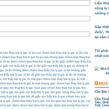
Liệu ứng
công ty
những c
Gặp thất
đuối’, ‘
lại nằm 
Tôi phải
m bao thay trai ly gai
,
bi an cua chiem bao thay trai ly gai
,
bí ẩn của
nhất nơi
 chiem bao thay trai ly gai
,
bi an cua nhung giac chiem bao thay trai
ai
,
bi an diem chiem bao thay trai ly gai
,
bí ẩn giấc chiêm bao thấy trái
ẩn giấc mơ thấy trái lý gai
,
bí ẩn giấc mơ thấy trái lý gai và những số
gai
,
bí ẩn những điềm chiêm bao thấy trái lý gai
,
bí ẩn những giấc
ơ thấy trái lý gai
,
bí ẩn về giấc mơ thấy trái lý gai
,
bí ẩn về những
 mơ thấy trái lý gai
,
bi mat giac chiem bao thay trai ly gai
,
bí mật
MUA
iem bao thay trai ly gai
,
bi mat nhung giac chiem bao thay trai ly gai
,
ve giac mo thay trai ly gai
,
bian giac chiem bao thay trai ly gai
,
boi
Cần Bán 
trái lý gai
,
bói giấc mơ thấy trái lý gai
,
boi giac mong thay trai ly gai
,
mong thay trai ly gai
,
bói về giấc mơ thấy trái lý gai
,
chiem bao giai
Cho Thuê 
i ly gai
,
chiem bao thay trai ly gai
,
coi boi giac mo thay trai ly gai
,
coi
Sáu, Quậ
Trệt, Lửn
ai ly gai
,
diem chiem bao thay trai ly gai
,
diem giai mong thay trai ly