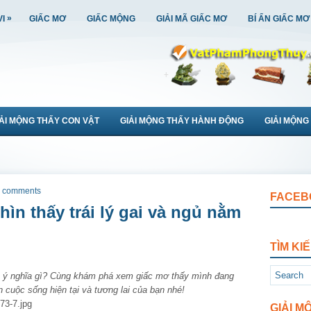
»
VI
GIẤC MƠ
GIẤC MỘNG
GIẢI MÃ GIẤC MƠ
BÍ ẨN GIẤC MƠ
IẢI MỘNG THẤY CON VẬT
GIẢI MỘNG THẤY HÀNH ĐỘNG
GIẢI MỘNG
 comments
FACEB
ìn thấy trái lý gai và ngủ nằm
TÌM KI
ó ý nghĩa gì? Cùng khám phá xem giấc mơ thấy mình đang
đến cuộc sống hiện tại và tương lai của bạn nhé!
GIẢI M