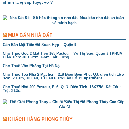
chính là vị sếp tuyệt vời?
MUA BÁN NHÀ ĐẤT
Cần Bán Mặt Tiền Đỗ Xuân Hợp – Quận 9
Cho Thuê Góc 2 Mặt Tiền 165 Pasteur - Võ Thị Sáu, Quận 3 TPHCM -
Diện Tích: 20 X 25m, Gồm Trệt, Lửng.
Cho Thuê Văn Phòng Tại Hà Nội
Cho Thuê Tòa Nhà 2 Mặt tiền - 218 Điện Biên Phủ, Q3, diện tích 16 x
32m, 2 Hầm, 10 Lầu, Từ Lầu 6 Trở Lên Có 19 Apartment
Cho Thuê Nhà 200 Pasteur, P. 6, Q. 3. Diện Tích: 16X37M. Kết Cấu:
Trệt 3 Lầu.
KHÁCH HÀNG PHONG THỦY