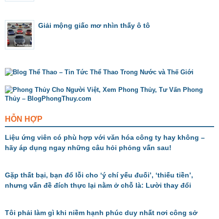
Giải mộng giấc mơ nhìn thấy ô tô
HỖN HỢP
Liệu ứng viên có phù hợp với văn hóa công ty hay không –
hãy áp dụng ngay những câu hỏi phỏng vấn sau!
Gặp thất bại, bạn đổ lỗi cho ‘ý chí yếu đuối’, ‘thiếu tiền’,
nhưng vấn đề đích thực lại nằm ở chỗ là: Lười thay đổi
Tôi phải làm gì khi niềm hạnh phúc duy nhất nơi công sở