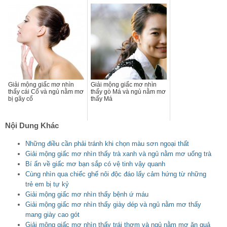
Giải mộng giấc mơ nhìn
Giải mộng giấc mơ nhìn
thấy cái Cổ và ngủ nằm mơ
thấy gò Má và ngủ nằm mơ
bị gãy cổ
thấy Má
Nội Dung Khác
Những điều cần phải tránh khi chọn màu sơn ngoại thất
Giải mộng giấc mơ nhìn thấy trà xanh và ngủ nằm mơ uống trà
Bí ẩn về giấc mơ bạn sắp có vệ tinh vậy quanh
Cùng nhìn qua chiếc ghế nôi độc đáo lấy cảm hứng từ những
trẻ em bị tự kỷ
Giải mộng giấc mơ nhìn thấy bệnh ứ máu
Giải mộng giấc mơ nhìn thấy giày dép và ngủ nằm mơ thấy
mang giày cao gót
Giải mộng giấc mơ nhìn thấy trái thơm và ngủ nằm mơ ăn quả