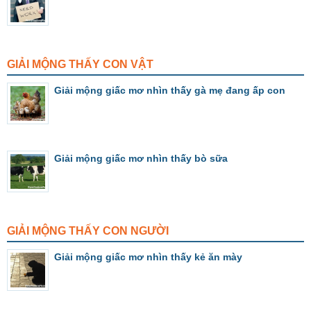
GIẢI MỘNG THẤY CON VẬT
Giải mộng giấc mơ nhìn thấy gà mẹ đang ấp con
Giải mộng giấc mơ nhìn thấy bò sữa
GIẢI MỘNG THẤY CON NGƯỜI
Giải mộng giấc mơ nhìn thấy kẻ ăn mày