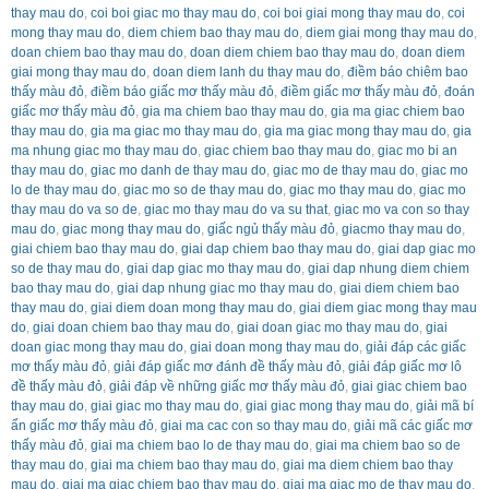
thay mau do
,
coi boi giac mo thay mau do
,
coi boi giai mong thay mau do
,
coi
mong thay mau do
,
diem chiem bao thay mau do
,
diem giai mong thay mau do
,
doan chiem bao thay mau do
,
doan diem chiem bao thay mau do
,
doan diem
giai mong thay mau do
,
doan diem lanh du thay mau do
,
điềm báo chiêm bao
thấy màu đỏ
,
điềm báo giấc mơ thấy màu đỏ
,
điềm giấc mơ thấy màu đỏ
,
đoán
giấc mơ thấy màu đỏ
,
gia ma chiem bao thay mau do
,
gia ma giac chiem bao
thay mau do
,
gia ma giac mo thay mau do
,
gia ma giac mong thay mau do
,
gia
ma nhung giac mo thay mau do
,
giac chiem bao thay mau do
,
giac mo bi an
thay mau do
,
giac mo danh de thay mau do
,
giac mo de thay mau do
,
giac mo
lo de thay mau do
,
giac mo so de thay mau do
,
giac mo thay mau do
,
giac mo
thay mau do va so de
,
giac mo thay mau do va su that
,
giac mo va con so thay
mau do
,
giac mong thay mau do
,
giấc ngủ thấy màu đỏ
,
giacmo thay mau do
,
giai chiem bao thay mau do
,
giai dap chiem bao thay mau do
,
giai dap giac mo
so de thay mau do
,
giai dap giac mo thay mau do
,
giai dap nhung diem chiem
bao thay mau do
,
giai dap nhung giac mo thay mau do
,
giai diem chiem bao
thay mau do
,
giai diem doan mong thay mau do
,
giai diem giac mong thay mau
do
,
giai doan chiem bao thay mau do
,
giai doan giac mo thay mau do
,
giai
doan giac mong thay mau do
,
giai doan mong thay mau do
,
giải đáp các giấc
mơ thấy màu đỏ
,
giải đáp giấc mơ đánh đề thấy màu đỏ
,
giải đáp giấc mơ lô
đề thấy màu đỏ
,
giải đáp về những giấc mơ thấy màu đỏ
,
giai giac chiem bao
thay mau do
,
giai giac mo thay mau do
,
giai giac mong thay mau do
,
giải mã bí
ẩn giấc mơ thấy màu đỏ
,
giai ma cac con so thay mau do
,
giải mã các giấc mơ
thấy màu đỏ
,
giai ma chiem bao lo de thay mau do
,
giai ma chiem bao so de
thay mau do
,
giai ma chiem bao thay mau do
,
giai ma diem chiem bao thay
mau do
,
giai ma giac chiem bao thay mau do
,
giai ma giac mo de thay mau do
,