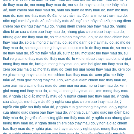
de thay mau do
,
mo mong thay mau do
,
mo so de thay mau do
,
mơ thấy màu
đỏ
,
nam chiem bao thay mau do
,
nam mo danh de thay mau do
,
nam mo thay
mau do
,
nằm mơ thấy màu đỏ đàn ông thấy màu đỏ
,
nam mong thay mau do
,
nằm ngủ mơ thấy màu đỏ
,
nằm thấy màu đỏ
,
ngủ mơ thấy màu đỏ
,
nhung diem
chiem bao khi ngu thay mau do
,
nhung diem chiem bao thay mau do
,
nhung
dieu bi an cua chiem bao thay mau do
,
nhung giac chiem bao thay mau do
,
nhung giac mo thay mau do
,
so chiem bao thay mau do
,
so de theo chiem bao
thay mau do
,
so giai mong thay mau do
,
so mo danh de thay mau do
,
so mo de
thay mau do
,
so mo giai mong thay mau do
,
so mo lo de thay mau do
,
so mo so
de thay mau do
,
sổ mơ thấy màu đỏ
,
su that sau mot giac mo thay mau do
,
su
that ve giac mo thay mau do
,
thấy màu đỏ
,
tu vi diem bao thay mau do
,
tu vi giai
mong thay mau do
,
tuvi giai mong thay mau do
,
xem boi giac mo thay mau do
,
xem boi giai ma giac mo thay mau do
,
xem boi giai mong thay mau do
,
xem boi
ve giac mong thay mau do
,
xem chiem bao thay mau do
,
xem giấc mơ thấy
màu đỏ
,
xem giac mong thay mau do
,
xem giai diem chiem bao thay mau do
,
xem giai ma giac mo thay mau do
,
xem giai ma giac mong thay mau do
,
xem
giai mong moi thay mau do
,
xem giai mong thay mau do
,
xem mong thay mau
do
,
ý nghĩa các giấc mơ thấy màu đỏ
,
y nghia chiem bao thay mau do
,
ý nghĩa
của các giấc mơ thấy màu đỏ
,
y nghia cua giac chiem bao thay mau do
,
ý
nghĩa của giấc mơ thấy màu đỏ
,
y nghia cua giac mong thay mau do
,
y nghia
cua nhung giac chiem bao thay mau do
,
ý nghĩa của những giấc mơ điềm báo
thấy màu đỏ
,
ý nghĩa của những giấc mơ thấy màu đỏ
,
y nghia cua nhung giac
mong thay mau do
,
y nghia diem chiem bao thay mau do
,
y nghia giac chiem
bao thay mau do
,
y nghia giac mo thay mau do
,
y nghia giac mong thay mau
do
,
y nghia nhung giac chiem bao thay mau do
,
ý nghĩa những giấc mơ thấy