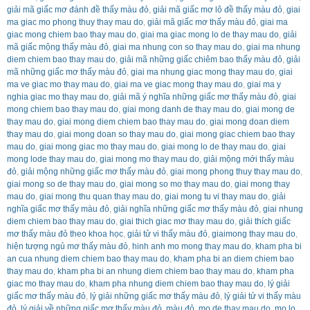
giải mã giấc mơ đánh đề thấy màu đỏ
,
giải mã giấc mơ lô đề thấy màu đỏ
,
giai
ma giac mo phong thuy thay mau do
,
giải mã giấc mơ thấy màu đỏ
,
giai ma
giac mong chiem bao thay mau do
,
giai ma giac mong lo de thay mau do
,
giải
mã giấc mộng thấy màu đỏ
,
giai ma nhung con so thay mau do
,
giai ma nhung
diem chiem bao thay mau do
,
giải mã những giấc chiêm bao thấy màu đỏ
,
giải
mã những giấc mơ thấy màu đỏ
,
giai ma nhung giac mong thay mau do
,
giai
ma ve giac mo thay mau do
,
giai ma ve giac mong thay mau do
,
giai ma y
nghia giac mo thay mau do
,
giải mã ý nghĩa những giấc mơ thấy màu đỏ
,
giai
mong chiem bao thay mau do
,
giai mong danh de thay mau do
,
giai mong de
thay mau do
,
giai mong diem chiem bao thay mau do
,
giai mong doan diem
thay mau do
,
giai mong doan so thay mau do
,
giai mong giac chiem bao thay
mau do
,
giai mong giac mo thay mau do
,
giai mong lo de thay mau do
,
giai
mong lode thay mau do
,
giai mong mo thay mau do
,
giải mộng mới thấy màu
đỏ
,
giải mộng những giấc mơ thấy màu đỏ
,
giai mong phong thuy thay mau do
,
giai mong so de thay mau do
,
giai mong so mo thay mau do
,
giai mong thay
mau do
,
giai mong thu quan thay mau do
,
giai mong tu vi thay mau do
,
giải
nghĩa giấc mơ thấy màu đỏ
,
giải nghĩa những giấc mơ thấy màu đỏ
,
giai nhung
diem chiem bao thay mau do
,
giai thich giac mơ thay mau do
,
giải thích giấc
mơ thấy màu đỏ theo khoa học
,
giải tử vi thấy màu đỏ
,
giaimong thay mau do
,
hiện tượng ngủ mơ thấy màu đỏ
,
hinh anh mo mong thay mau do
,
kham pha bi
an cua nhung diem chiem bao thay mau do
,
kham pha bi an diem chiem bao
thay mau do
,
kham pha bi an nhung diem chiem bao thay mau do
,
kham pha
giac mo thay mau do
,
kham pha nhung diem chiem bao thay mau do
,
lý giải
giấc mơ thấy màu đỏ
,
lý giải những giấc mơ thấy màu đỏ
,
lý giải tử vi thấy màu
đỏ
,
lý giải về những giấc mơ thấy màu đỏ
,
màu đỏ
,
mo de thay mau do
,
mo lo