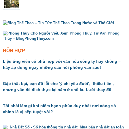
HỖN HỢP
Liệu ứng viên có phù hợp với văn hóa công ty hay không –
hãy áp dụng ngay những câu hỏi phỏng vấn sau!
Gặp thất bại, bạn đổ lỗi cho ‘ý chí yếu đuối’, ‘thiếu tiền’,
nhưng vấn đề đích thực lại nằm ở chỗ là: Lười thay đổi
Tôi phải làm gì khi niềm hạnh phúc duy nhất nơi công sở
chính là vị sếp tuyệt vời?