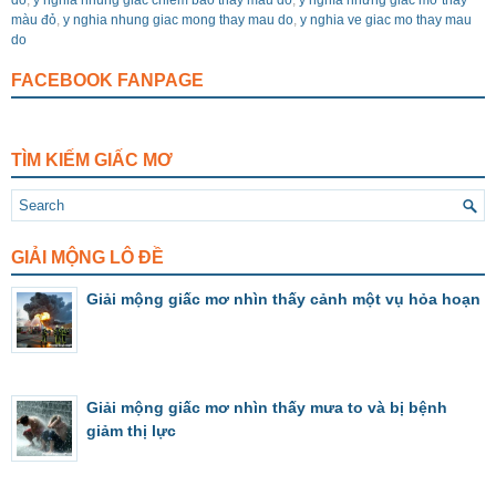
màu đỏ
,
y nghia nhung giac mong thay mau do
,
y nghia ve giac mo thay mau
do
FACEBOOK FANPAGE
TÌM KIẾM GIẤC MƠ
GIẢI MỘNG LÔ ĐỀ
Giải mộng giấc mơ nhìn thấy cảnh một vụ hỏa hoạn
Giải mộng giấc mơ nhìn thấy mưa to và bị bệnh
giảm thị lực