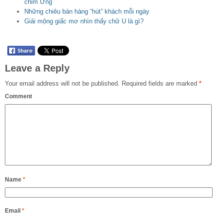
chim Ưng
Những chiêu bán hàng “hút” khách mỗi ngày
Giải mộng giấc mơ nhìn thấy chữ U là gì?
Leave a Reply
Your email address will not be published.
Required fields are marked
*
Comment
Name
*
Email
*