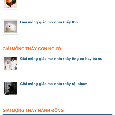
Giải mộng giấc mơ nhìn thấy thỏ
GIẢI MỘNG THẤY CON NGƯỜI
Giải mộng giấc mơ nhìn thấy ông cụ hay bà cụ
Giải mộng giấc mơ nhìn thấy tội phạm
GIẢI MỘNG THẤY HÀNH ĐỘNG