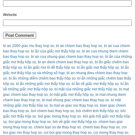
Website
bi an 2000 giac mo thay hop so
,
bi an chiem bao thay hop so
,
bi an cua chiem
bao thay hop so
,
bí ẩn của giấc mơ thấy hộp sọ
,
bi an cua nhung diem chiem
bao thay hop so
,
bi an cua nhung giac chiem bao thay hop so
,
bí ẩn của những
giấc mơ thấy hộp sọ
,
bi an diem chiem bao thay hop so
,
bí ẩn giấc chiêm bao
thấy hộp sọ
,
bí ẩn giấc mơ lô đề thấy hộp sọ
,
bí ẩn giấc mơ thấy hộp sọ
,
bí ẩn
giấc mơ thấy hộp sọ và những số hạp
,
bi an nhung dieu chiem bao thay hop
so
,
bí ẩn những điềm chiêm bao thấy hộp sọ
,
bí ẩn những giấc chiêm bao thấy
hộp sọ
,
bí ẩn những giấc mơ thấy hộp sọ
,
bí ẩn về giấc mơ thấy hộp sọ
,
bí ẩn
về những giấc mơ thấy hộp sọ
,
bí mật của những giấc mơ thấy hộp sọ
,
bi mat
giac chiem bao thay hop so
,
bí mật giấc mơ thấy hộp sọ
,
bi mat nhung diem
chiem bao thay hop so
,
bi mat nhung giac chiem bao thay hop so
,
bí mật
những giấc mơ thấy hộp sọ
,
bi mat ve giac mo thay hop so
,
bian giac chiem
bao thay hop so
,
boi chiem bao thay hop so
,
bói chiêm tinh thấy hộp sọ
,
bói
giấc mơ thấy hộp sọ
,
boi giac mong thay hop so
,
bói giải mã giấc mơ thấy hộp
sọ
,
boi giai mong thay hop so
,
bói về giấc mơ thấy hộp sọ
,
chiem bao giai
mong thay hop so
,
chiem bao so de thay hop so
,
chiem bao thay hop so
,
coi
boi giac mo thay hop so
,
coi boi giai mong thay hop so
,
coi mong thay hop so
,