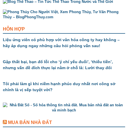
HỖN HỢP
Liệu ứng viên có phù hợp với văn hóa công ty hay không –
hãy áp dụng ngay những câu hỏi phỏng vấn sau!
Gặp thất bại, bạn đổ lỗi cho ‘ý chí yếu đuối’, ‘thiếu tiền’,
nhưng vấn đề đích thực lại nằm ở chỗ là: Lười thay đổi
Tôi phải làm gì khi niềm hạnh phúc duy nhất nơi công sở
chính là vị sếp tuyệt vời?
MUA BÁN NHÀ ĐẤT